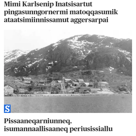
Mimi Karlsenip Inatsisartut
pingasunngornermi matoqqasumik
ataatsimiinnissamut aggersarpai
Pissaaneqarniunneq,
isumannaallisaaneq periusissiallu