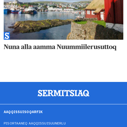
Nuna alla aamma Nuummiilerusuttoq
AAQQISSUISOQARFIK
PISORTAANEQ AAQQISSUISUUNERLU