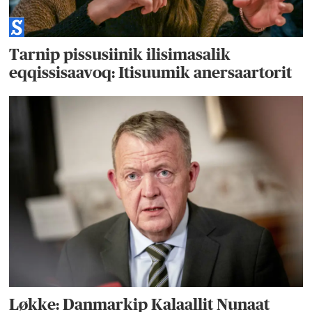
Tarnip pissusiinik ilisimasalik
eqqissisaavoq: Itisuumik anersaartorit
Løkke: Danmarkip Kalaallit Nunaat