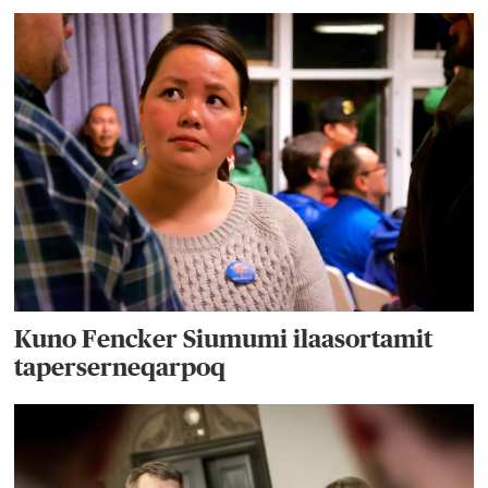
Kuno Fencker Siumumi ilaasortamit
taperserneqarpoq