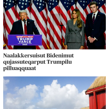
Naalakkersuisut Bidenimut
qujassuteqarput Trumpilu
pilluaqquaat