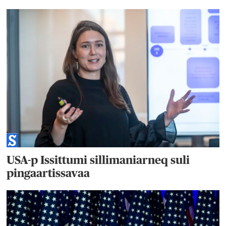
USA-p Issittumi sillimaniarneq suli
pingaartissavaa