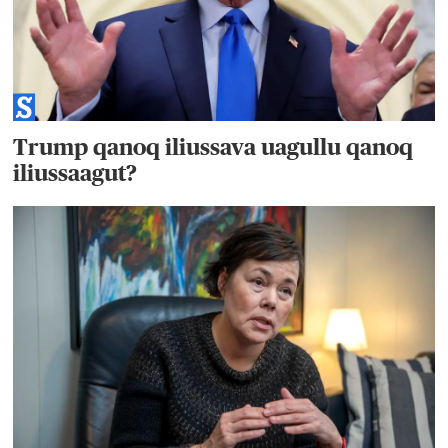
Trump qanoq iliussava uagullu qanoq
iliussaagut?