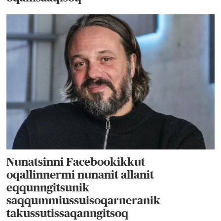
Nunatsinni Facebookikkut
oqallinnermi nunanit allanit
eqqunngitsunik
saqqummiussuisoqarneranik
takussutissaqanngitsoq