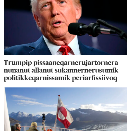
Trumpip pissaaneqarnerujartornera
nunanut allanut sukannernerusumik
politikkeqarnissamik periarfissiivoq