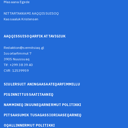
Masaana Egede
NITTARTAKKAMI AAQQISSUISOQ
Kassaaluk Kristensen
AAQQISSUISOQARFIK ATTAVIGIUK
Redaktion@sermitsiaq.gl
Issortarfimmut 7
3905 Nuussuaq
Tlf: +299 38 39 40
CVR: 12539959
SIULERSUIT ANINGAASAATEQARFIMMILLU
PIGINNITTUSSAATITAANEQ
NAMMINEQ INUUNEQARNERMUT POLITIKKI
PITSAASUMIK TUSAGASSIORIAASEQARNEQ
OQALLINNERMUT POLITIKKI