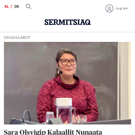
KL
DK
Log ind
USSASSAARUT
Tag:
udenrigspolitik
Sara Olsvigip Kalaallit Nunaata