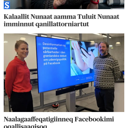
Kalaallit Nunaat aamma Tuluit Nunaat
imminnut qanillattorniartut
Naalagaaffeqatigiinneq Facebookimi
oqallisaaqisoq