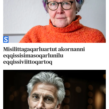
Misilittagaqarluartut akornanni
eqqissisimasoqarlunilu
eqqissiviittoqartoq