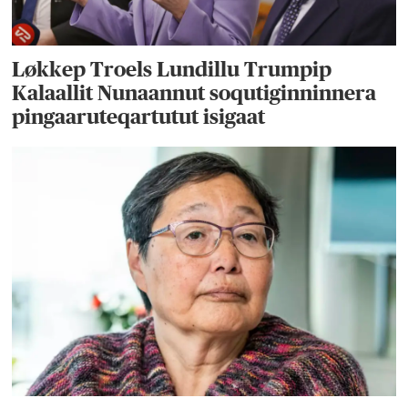
Løkkep Troels Lundillu Trumpip
Kalaallit Nunaannut soqutiginninnera
pingaaruteqartutut isigaat