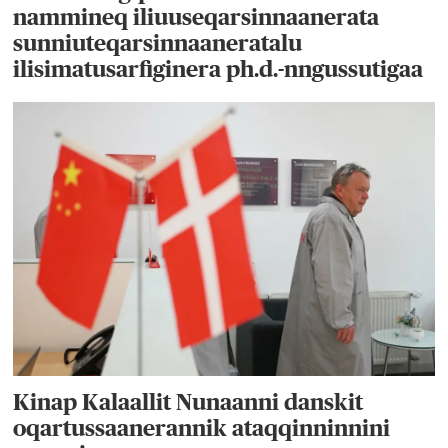
nammineq iliuuseqarsinnaanerata
sunniuteqarsinnaaneratalu
ilisimatusarfiginera ph.d.-nngussutigaa
Kinap Kalaallit Nunaanni danskit
oqartussaanerannik ataqqinninnini