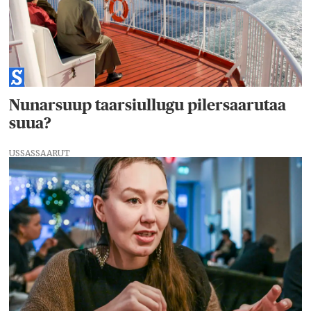
Nunarsuup taarsiullugu pilersaarutaa
suua?
USSASSAARUT