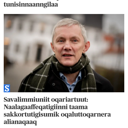
tunisinnaanngilaa
Savalimmiuniit oqariartuut:
Naalagaaffeqatigiinni taama
sakkortutigisumik oqaluttoqarnera
alianaqaaq