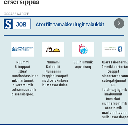
ersersippaa
USSASSAARUT
Atorfiit tamakkerlugit takukkit
Nuummi
Suliniummik
Ujarassiornermut
Aningaasaqarn
t
Kalaallit
aqutsisoq
Immikkoortortaqarfik
Naalakkersuisoq
Nunaanni
Qaqqat
Aqutsisunut
istenti-
Peqqinnissaqarfimmut
sisoortarnerannut
allattoqarfiup
nik
medicoteknikerimik
suleqatigiinnut
saaffiginnittarfi
ik
inuttassarsiuineq
AC-
pikkorissumik
unik
fuldmægtigimik
allatsissarsiorp
oq.
imaluunniit
immikkut
siunnersortimik
ataatsimik
marlunnilluunniit
sulisussarsiorpoq