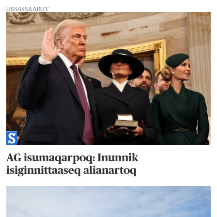
USSASSAARUT
AG isumaqarpoq: Inunnik
isiginnittaaseq alianartoq