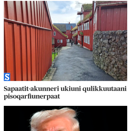
Sapaatit-akunneri ukiuni qulikkuutaani
pisoqarfiunerpaat