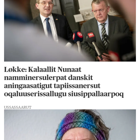
Løkke: Kalaallit Nunaat
namminersulerpat danskit
aningaasatigut tapiissanersut
oqaluuserissallugu siusippallaarpoq
USSASSAARUT