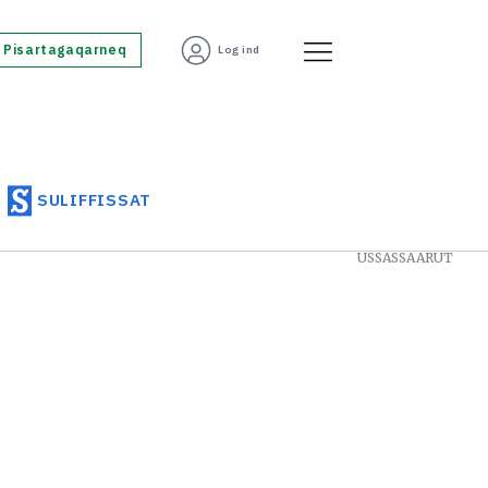
Pisartagaqarneq
Log ind
SULIFFISSAT
USSASSAARUT