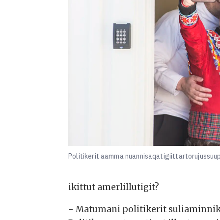
Politikerit aamma nuannisaqatigiittartorujussuu
ikittut amerlillutigit?
- Matumani politikerit suliaminni