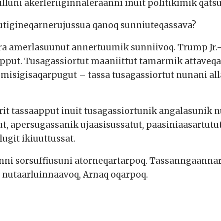
illuni akerleriiginnaleraanni inuit politikimik qats
qutigineqarnerujussua qanoq sunniuteqassava?
era amerlasuunut annertuumik sunniivoq. Trump Jr.
ut. Tusagassiortut maaniittut tamarmik attaveqar
sigisaqarpugut – tassa tusagassiortut nunani allan
rit tassaapput inuit tusagassiortunik angalasunik n
, apersugassanik ujaasisussatut, paasiniaasartutu
ugit ikiuuttussat.
nni sorsuffiusuni atorneqartarpoq. Tassanngaann
 nutaarluinnaavoq, Arnaq oqarpoq.