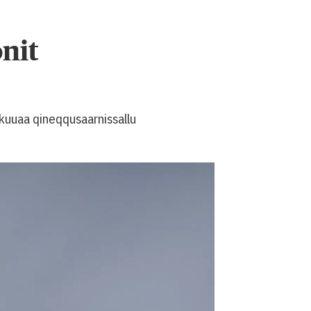
nit
ikuuaa qineqqusaarnissallu