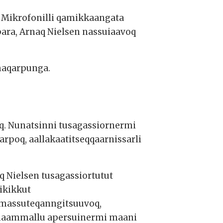
t. Mikrofonilli qamikkaangata
rpara, Arnaq Nielsen nassuiaavoq
maqarpunga.
q. Nunatsinni tusagassiornermi
rpoq, aallakaatitseqqaarnissarli
q Nielsen tusagassiortutut
tikikkut
massuteqanngitsuuvoq,
aammallu apersuinermi maani