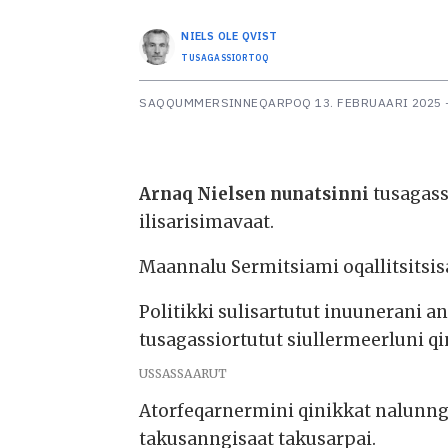
NIELS OLE
QVIST
TUSAGASSIORTOQ
SAQQUMMERSINNEQARPOQ
13. FEBRUAARI 2025 
Arnaq Nielsen nunatsinni
tusagass
ilisarisimavaat.
Maannalu Sermitsiami oqallitsitsisa
Politikki sulisartutut inuunerani
tusagassiortutut siullermeerluni 
USSASSAARUT
Atorfeqarnermini qinikkat nalunngi
takusanngisaat takusarpai.