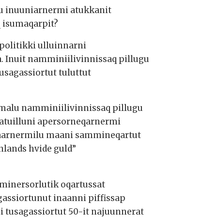
gu inuuniarnermi atukkanit
 isumaqarpit?
politikki ulluinnarni
 Inuit namminiilivinnissaq pillugu
sagassiortut tuluttut
malu namminiilivinnissaq pillugu
atuilluni apersorneqarnermi
usaarnermilu maani sammineqartut
nlands hvide guld”
inersorlutik oqartussat
gassiortunut inaanni piffissap
ni tusagassiortut 50-it najuunnerat