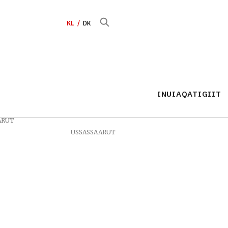
KL
DK
INUIAQATIGIIT
ARUT
USSASSAARUT