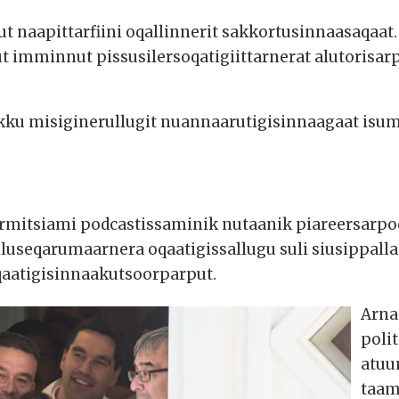
kut naapittarfiini oqallinnerit sakkortusinnaasaqaa
ut imminnut pissusilersoqatigiittarnerat alutorisa
kku misiginerullugit nuannaarutigisinnaagaat isu
rmitsiami podcastissaminik nutaanik piareersarpo
useqarumaarnera oqaatigissallugu suli siusippallaa
qaatigisinnaakutsoorparput.
Arna
poli
atuu
taam