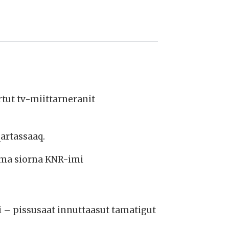
tut tv-miittarneranit
qartassaaq.
uma siorna KNR-imi
i – pissusaat innuttaasut tamatigut