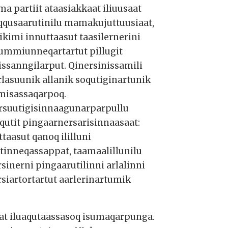
a partiit ataasiakkaat iliuusaat
qqusaarutinilu mamakujuttuusiaat,
tikimi innuttaasut taasilernerini
ummiunneqartartut pillugit
issanngilarput. Qinersinissamili
lasuunik allanik soqutiginartunik
isassaqarpoq.
rsuutigisinnaagunarparpullu
qutit pingaarnersarisinnaasaat:
ttaasut qanoq ililluni
tinneqassappat, taamaalillunilu
rsinerni pingaarutilinni arlalinni
rsiartortartut aarlerinartumik
at iluaqutaassasoq isumaqarpunga.