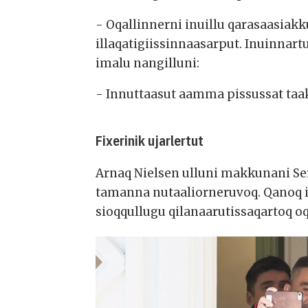
- Oqallinnerni inuillu qarasaasiak
illaqatigiissinnaasarput. Inuinnart
imalu nangilluni:
- Innuttaasut aamma pissussat taa
Fixerinik ujarlertut
Arnaq Nielsen ulluni makkunani Se
tamanna nutaaliorneruvoq. Qanoq il
sioqqullugu qilanaarutissaqartoq o