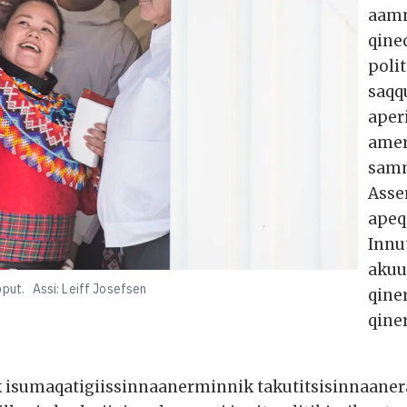
aamm
qine
poli
saqq
aper
amer
samm
Asse
apeq
Innu
akuu
pput.
Assi: Leiff Josefsen
qine
qine
k isumaqatigiissinnaanerminnik takutitsisinnaaner