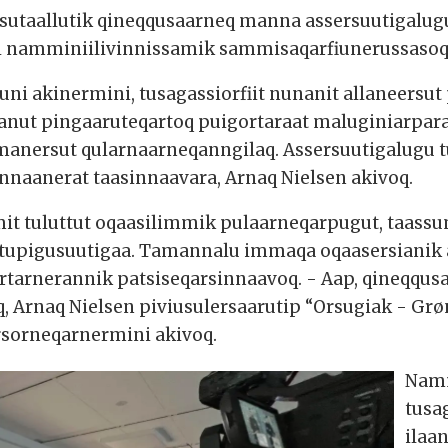
issutaallutik qineqqusaarneq manna assersuutigalu
i namminiilivinnissamik sammisaqarfiunerussasoq
i akinermini, tusagassiorfiit nunanit allaneersut 
nut pingaaruteqartoq puigortaraat maluginiarpara.
manersut qularnaarneqanngilaq. Assersuutigalugu tu
nnaanerat taasinnaavara, Arnaq Nielsen akivoq.
it tuluttut oqaasilimmik pulaarneqarpugut, taassu
tupigusuutigaa. Tamannalu immaqa oqaasersianik 
artarnerannik patsiseqarsinnaavoq. - Aap, qineqq
 Arnaq Nielsen piviusulersaarutip “Orsugiak - Grø
rsorneqarnermini akivoq.
Namm
tusa
ilaa