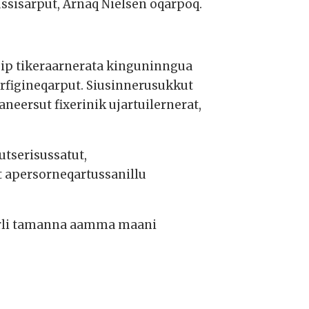
ussisarput, Arnaq Nielsen oqarpoq.
-ip tikeraarnerata kinguninngua
figineqarput. Siusinnerusukkut
eersut fixerinik ujartuilernerat,
utserisussatut,
t apersorneqartussanillu
arli tamanna aamma maani