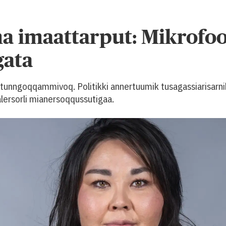
ma imaattarput: Mikrofoo
ata
artunngoqqammivoq. Politikki annertuumik tusagassiarisarn
salersorli mianersoqqussutigaa.