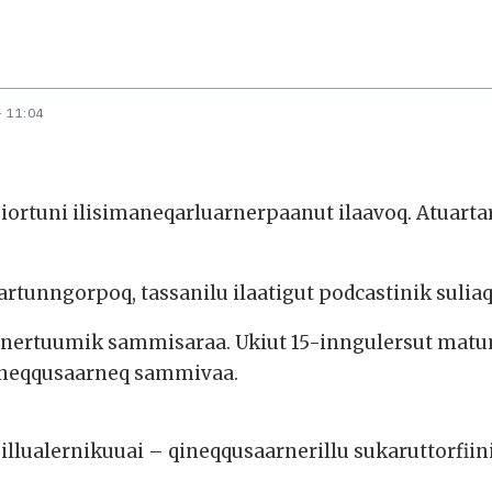
- 11:04
iortuni ilisimaneqarluarnerpaanut ilaavoq. Atuartar
rtunngorpoq, tassanilu ilaatigut podcastinik sulia
 annertuumik sammisaraa. Ukiut 15-inngulersut mat
qineqqusaarneq sammivaa.
llualernikuuai – qineqqusaarnerillu sukaruttorfiin