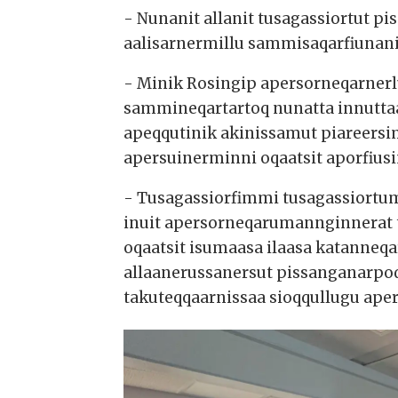
- Nunanit allanit tusagassiortut p
aalisarnermillu sammisaqarfiunan
- Minik Rosingip apersorneqarnerlun
sammineqartartoq nunatta innuttaa
apeqqutinik akinissamut piareersi
apersuinerminni oqaatsit aporfiusi
- Tusagassiorfimmi tusagassiortum
inuit apersorneqarumannginnerat 
oqaatsit isumaasa ilaasa katanneq
allaanerussanersut pissanganarpoq,
takuteqqaarnissaa sioqqullugu ape