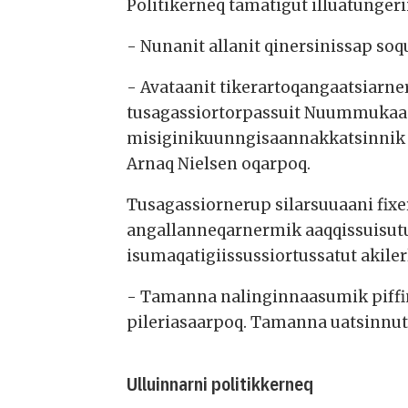
Politikerneq tamatigut illuatungeri
- Nunanit allanit qinersinissap so
- Avataanit tikerartoqangaatsiarn
tusagassiortorpassuit Nuummukaapp
misiginikuunngisaannakkatsinnik mi
Arnaq Nielsen oqarpoq.
Tusagassiornerup silarsuuaani fixe
angallanneqarnermik aaqqissuisutut
isumaqatigiissussiortussatut akilerl
- Tamanna nalinginnaasumik piffi
pileriasaarpoq. Tamanna uatsinnut
Ulluinnarni politikkerneq