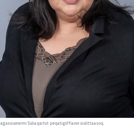
agassiuinermi Suliaqartut peqatigiiffianni siulittaasoq.