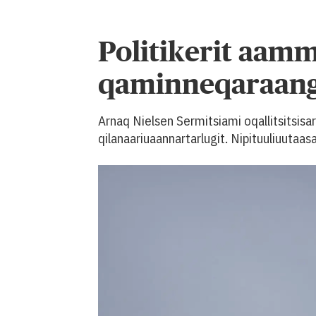
Politikerit aam
qaminneqaraang
Arnaq Nielsen Sermitsiami oqallitsitsis
qilanaariuaannartarlugit. Nipituuliuutaa