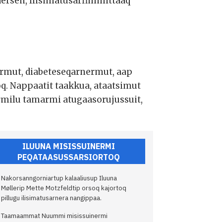
dersen, Ilisimatusarfimmittaaq
rmut, diabeteseqarnermut, aap
q. Nappaatit taakkua, ataatsimut
rmilu tamarmi atugaasorujussuit,
ILUUNA MISISSUINERMI
PEQATAASUSSARSIORTOQ
Nakorsanngorniartup kalaaliusup Iluuna
Møllerip Mette Motzfeldtip orsoq kajortoq
pillugu ilisimatusarnera nangippaa.
Taamaammat Nuummi misissuinermi