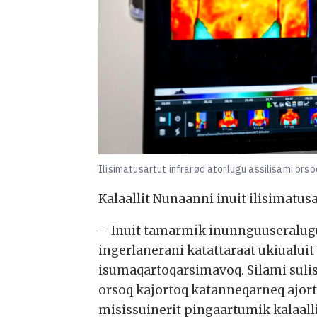
Ilisimatusartut infrarød atorlugu assilisami ors
Kalaallit Nunaanni inuit ilisimatu
– Inuit tamarmik inunnguuseralugu
ingerlanerani katattaraat ukiualu
isumaqartoqarsimavoq. Silami sulis
orsoq kajortoq katanneqarneq ajo
misissuinerit pingaartumik kalaall