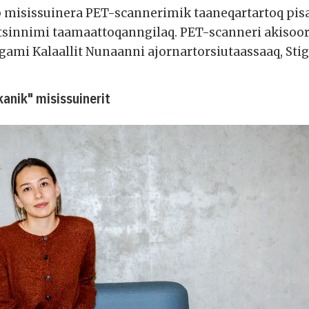
p misissuinera PET-scannerimik taaneqartartoq pis
sinnimi taamaattoqanngilaq. PET-scanneri akisoor
gami Kalaallit Nunaanni ajornartorsiutaassaaq, Sti
anik" misissuinerit