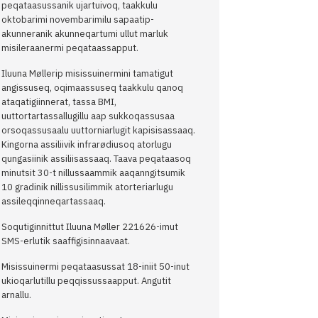
peqataasussanik ujartuivoq, taakkulu
oktobarimi novembarimilu sapaatip-
akunneranik akunneqartumi ullut marluk
misileraanermi peqataassapput.
Iluuna Møllerip misissuinermini tamatigut
angissuseq, oqimaassuseq taakkulu qanoq
ataqatigiinnerat, tassa BMI,
uuttortartassallugillu aap sukkoqassusaa
orsoqassusaalu uuttorniarlugit kapisisassaaq.
Kingorna assiliivik infrarødiusoq atorlugu
qungasiinik assiliisassaaq. Taava peqataasoq
minutsit 30-t nillussaammik aaqanngitsumik
10 gradinik nillissusilimmik atorteriarlugu
assileqqinneqartassaaq.
Soqutiginnittut Iluuna Møller 221626-imut
SMS-erlutik saaffigisinnaavaat.
Misissuinermi peqataasussat 18-iniit 50-inut
ukioqarlutillu peqqissussaapput. Angutit
arnallu.