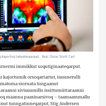
oq kajortoq takusinnaavaat.
Assi: Oscar Scott Carl
sarnermi immikkut soqutiginaateqarput.
 kajortumik orsoqartartut, inuunerulli
it matuma siornata tungaanut
araanni sivisuumillu issittumiittaraanni
rtoq maanna paasinarsivoq – taamaammallu
inut tunngatinneqarput, Stig Andersen