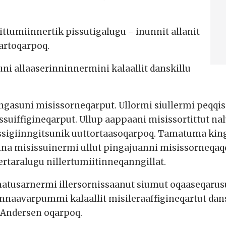
ittumiinnertik pissutigalugu - inunnit allanit
artoqarpoq.
ni allaaserinninnermini kalaallit danskillu
ngasuni misissorneqarput. Ullormi siullermi peqqi
sissuiffigineqarput. Ullup aappaani misissortittut 
 assigiinngitsunik uuttortaasoqarpoq. Tamatuma ki
na misissuinermi ullut pingajuanni misissorneqaqq
rtaralugu nillertumiitinneqanngillat.
matusarnermi illersornissaanut siumut oqaaseqarus
nnaavarpummi kalaallit misileraaffigineqartut da
g Andersen oqarpoq.