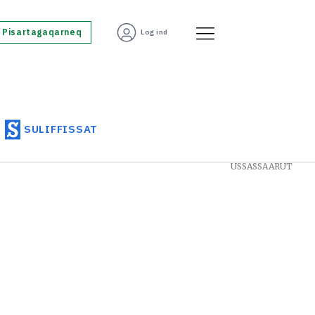
Pisartagaqarneq
Log ind
SULIFFISSAT
USSASSAARUT