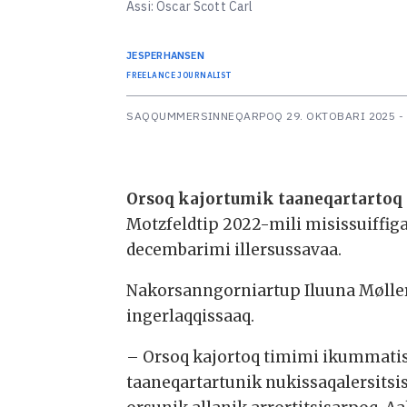
Assi: Oscar Scott Carl
JESPER
HANSEN
FREELANCE JOURNALIST
SAQQUMMERSINNEQARPOQ
29. OKTOBARI 2025 -
Orsoq kajortumik taaneqartartoq
Motzfeldtip 2022-mili misissuiffig
decembarimi illersussavaa.
Nakorsanngorniartup Iluuna Møller
ingerlaqqissaaq.
– Orsoq kajortoq timimi ikummatis
taaneqartartunik nukissaqalersits