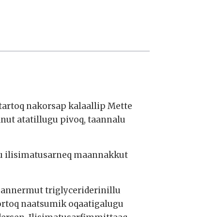
artoq nakorsap kalaallip Mette
nut atatillugu pivoq, taannalu
gu ilisimatusarneq maannakkut
nnermut triglyceriderinillu
ortoq naatsumik oqaatigalugu