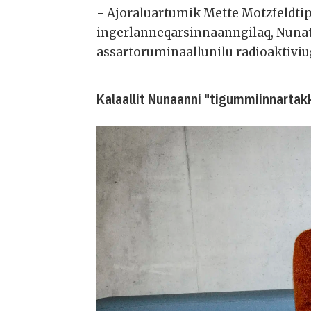
- Ajoraluartumik Mette Motzfeldti
ingerlanneqarsinnaanngilaq, Nunat
assartoruminaallunilu radioaktiviu
Kalaallit Nunaanni "tigummiinnartakk