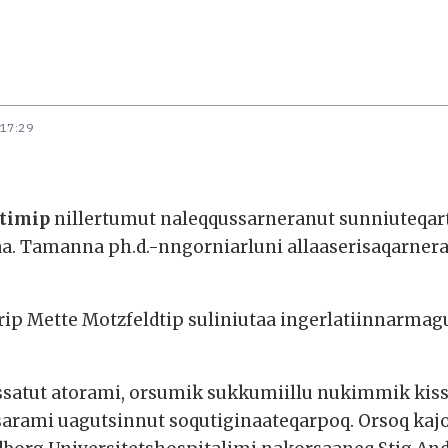
 17:29
 timip
nillertumut naleqqussarneranut sunniuteqart
aa. Tamanna ph.d.-nngorniarluni allaaserisaqarnera
ip Mette Motzfeldtip suliniutaa ingerlatiinnarma
satut atorami, orsumik sukkumiillu nukimmik kissa
isarami uagutsinnut soqutiginaateqarpoq. Orsoq kaj