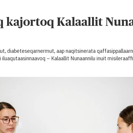
q kajortoq Kalaallit Nun
t, diabeteseqarnermut, aap naqitsinerata qaffasippallaarne
 iluaqutaasinnaavoq – Kalaallit Nunaannilu inuit misileraa