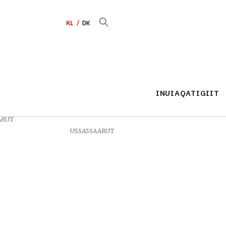
KL
DK
INUIAQATIGIIT
ARUT
USSASSAARUT