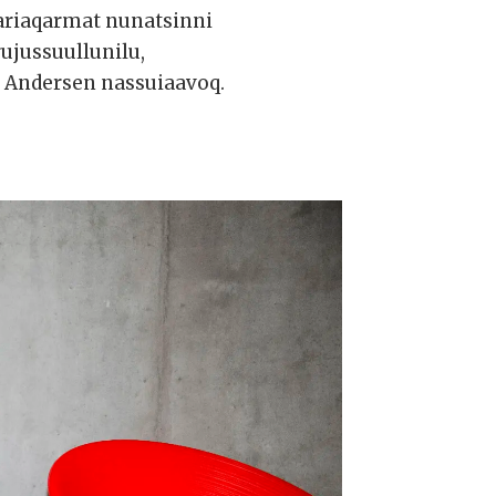
ariaqarmat nunatsinni
ujussuullunilu,
g Andersen nassuiaavoq.