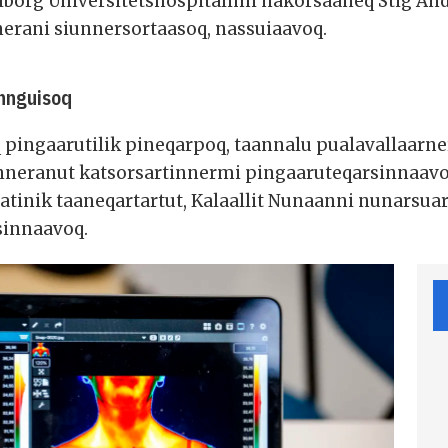
Aalborg Universitetshospitalimi nakorsaaneq Stig An
nerani siunnersortaasoq, nassuiaavoq.
annguisoq
pingaarutilik pineqarpoq, taannalu pualavallaarne
sinneranut katsorsartinnermi pingaaruteqarsinnaavo
atinik taaneqartartut, Kalaallit Nunaanni nunarsua
sinnaavoq.