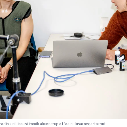
dinik nillissusilimmik akunnerup affaa nillusarneqartarput.