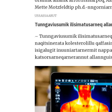
orsunik allanik arrortitsisarpoq, 
Mette Motzfeldtip ph.d.-nngorniar
USSASSAARUT
Tunngaviusumik ilisimatusarneq all
– Tunngaviusumik ilisimatusarneq 
naqitsinerata kolesterolillu qaffa
isigalugit inuuniartarnermit nappa
katsorsarneqarnerannut allanngui