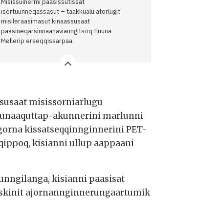
Misissuinermi paasissutissat
isertuunneqassasut – taakkualu atorlugit
misileraasimasut kinaassusaat
paasineqarsinnaanavianngitsoq Iluuna
Møllerip erseqqissarpaa.
ssusaat misissorniarlugu
nalunaaquttap-akunnerini marlunni
ngorna kissatseqqinnginnerini PET-
ippoq, kisianni ullup aappaani
unngilanga, kisianni paasisat
nskinit ajornannginnerungaartumik