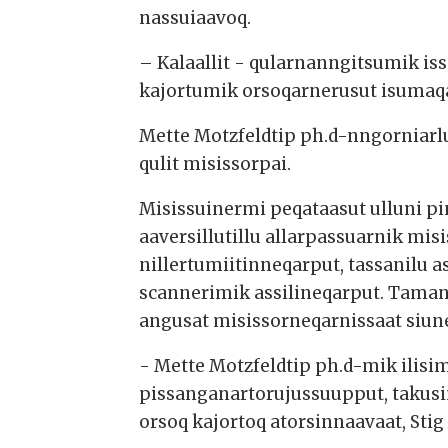
nassuiaavoq.
– Kalaallit - qularnanngitsumik iss
kajortumik orsoqarnerusut isumaq
Mette Motzfeldtip ph.d-nngorniarlu
qulit misissorpai.
Misissuinermi peqataasut ulluni pi
aaversillutillu allarpassuarnik mi
nillertumiitinneqarput, tassanilu
scannerimik assilineqarput. Taman
angusat misissorneqarnissaat siune
- Mette Motzfeldtip ph.d-mik ilisi
pissanganartorujussuupput, takusi
orsoq kajortoq atorsinnaavaat, Sti