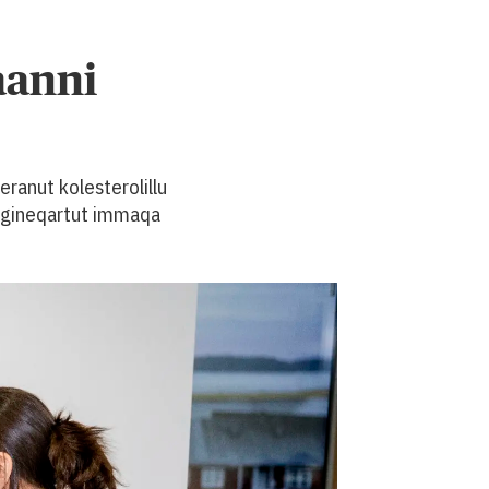
aanni
ranut kolesterolillu
ffigineqartut immaqa