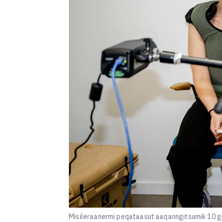
Misileraanermi peqataasut aaqanngitsumik 10 gra