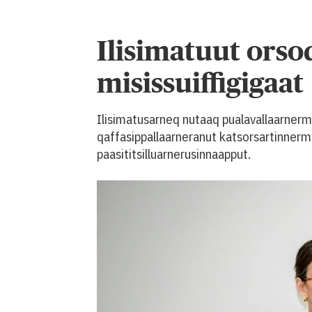
Ilisimatuut orso
misissuiffigigaat
Ilisimatusarneq nutaaq pualavallaarnermu
qaffasippallaarneranut katsorsartinnermi
paasititsilluarnerusinnaapput.