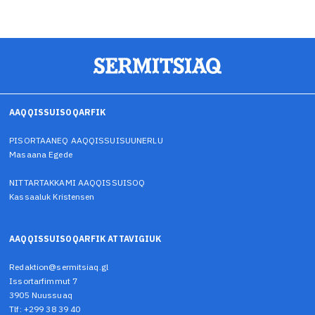
AAQQISSUISOQARFIK
PISORTAANEQ AAQQISSUISUUNERLU
Masaana Egede
NITTARTAKKAMI AAQQISSUISOQ
Kassaaluk Kristensen
AAQQISSUISOQARFIK ATTAVIGIUK
Redaktion@sermitsiaq.gl
Issortarfimmut 7
3905 Nuussuaq
Tlf: +299 38 39 40