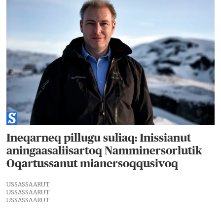
Ineqarneq pillugu suliaq: Inissianut
aningaasaliisartoq Namminersorlutik
Oqartussanut mianersoqqusivoq
USSASSAARUT
USSASSAARUT
USSASSAARUT