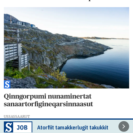
Qinngorpumi nunaminertat
sanaartorfigineqarsinnaasut
USSASSAARUT
Atorfiit tamakkerlugit takukkit