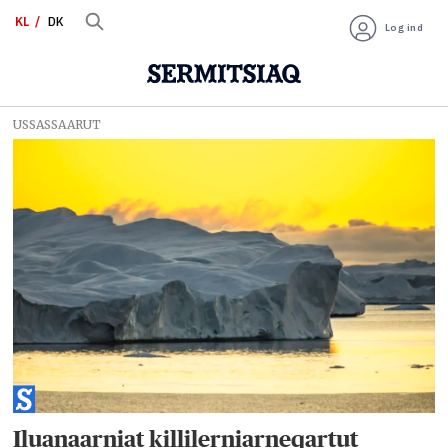
KL
DK
Log ind
USSASSAARUT
Tag:
boligmarked
Iluanaarniat killilerniarneqartut