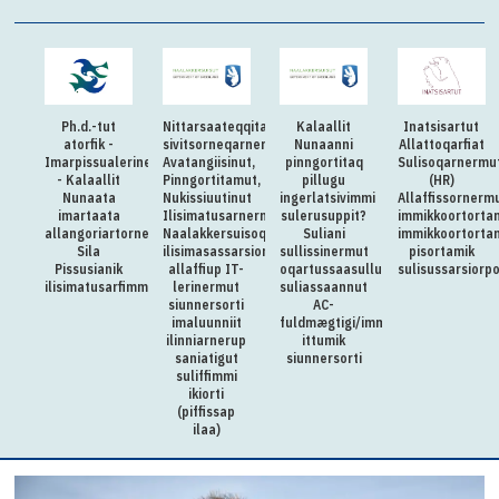
Ph.d.-tut
Nittarsaateqqitaq:Killiliussap
Kalaallit
Inatsisartut
atorfik -
sivitsorneqarnera:
Nunaanni
Allattoqarfiat
Imarpissualerineq
Avatangiisinut,
pinngortitaq
Sulisoqarnermu
- Kalaallit
Pinngortitamut,
pillugu
(HR)
Nunaata
Nukissiuutinut
ingerlatsivimmi
Allaffissornerm
imartaata
Ilisimatusarnermullu
sulerusuppit?
immikkoortorta
allangoriartornera,
Naalakkersuisoqarfimmi
Suliani
immikkoortorta
Sila
ilisimasassarsiornermut
sullissinermut
pisortamik
Pissusianik
allaffiup IT-
oqartussaasullu
sulisussarsiorp
ilisimatusarfimmut
lerinermut
suliassaannut
siunnersorti
AC-
imaluunniit
fuldmægtigi/immikkut
ilinniarnerup
ittumik
saniatigut
siunnersorti
suliffimmi
ikiorti
(piffissap
ilaa)