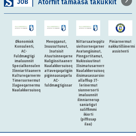
Atorfiit tamaasa takukkit
Økonomisk
Meeqqanut,
Nittarsaateqqitaq:Killiliussap
Piniarnermut
Konsulenti,
Inuusuttunut,
sivitsorneqarnera:
nakkutilliinermi
AC-
Inatsisit
Avatangiisinut,
assistenti
Fuldmægtigi
Atuutsinneqarnerannut
Pinngortitamut,
imaluunniit
Naligiissitaanermullu
Nukissiuutinut
Specialkonsulenti
Naalakkersuisoqarfik
Ilisimatusarnermullu
Ilinniartitaanermut,
attaveqaqatigiinnermut
Naalakkersuisoqarfimmi
Kultureqarnermut,
piginnaasaqarluartumik
ilisimasassarsiornermut
Timersornermut
AC-
allaffiup IT-
Ilageeqarnermullu
fuldmægtigissarsiorpoq
lerinermut
Naalakkersuisoqarfimmut
siunnersorti
imaluunniit
ilinniarnerup
saniatigut
suliffimmi
ikiorti
(piffissap
ilaa)