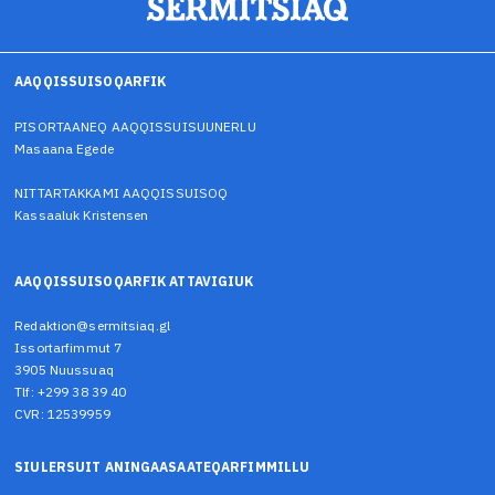
AAQQISSUISOQARFIK
PISORTAANEQ AAQQISSUISUUNERLU
Masaana Egede
NITTARTAKKAMI AAQQISSUISOQ
Kassaaluk Kristensen
AAQQISSUISOQARFIK ATTAVIGIUK
Redaktion@sermitsiaq.gl
Issortarfimmut 7
3905 Nuussuaq
Tlf: +299 38 39 40
CVR: 12539959
SIULERSUIT ANINGAASAATEQARFIMMILLU