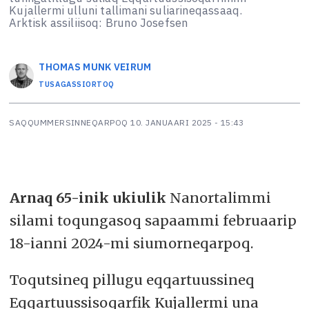
Kujallermi ulluni tallimani suliarineqassaaq.
Arktisk assiliisoq: Bruno Josefsen
THOMAS MUNK
VEIRUM
TUSAGASSIORTOQ
SAQQUMMERSINNEQARPOQ
10. JANUAARI 2025 - 15:43
Arnaq 65-inik ukiulik
Nanortalimmi
silami toqungasoq sapaammi februaarip
18-ianni 2024-mi siumorneqarpoq.
Toqutsineq pillugu eqqartuussineq
Eqqartuussisoqarfik Kujallermi una