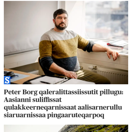
Peter Borg qaleralittassiissutit pillugu:
Aasianni suliffissat
qulakkeerneqarnissaat aalisarnerullu
siaruarnissaa pingaaruteqarpoq