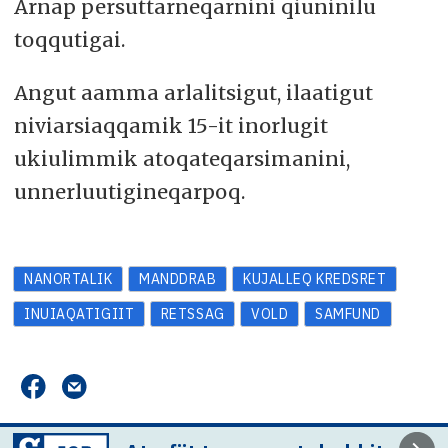
Arnap persuttarneqarnini qiuninilu
toqqutigai.
Angut aamma arlalitsigut, ilaatigut
niviarsiaqqamik 15-it inorlugit
ukiulimmik atoqateqarsimanini,
unnerluutigineqarpoq.
NANORTALIK
MANDDRAB
KUJALLEQ KREDSRET
INUIAQATIGIIT
RETSSAG
VOLD
SAMFUND