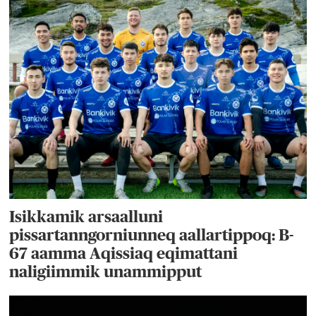
Isikkamik arsaalluni
pissartanngorniunneq aallartippoq: B-
67 aamma Aqissiaq eqimattani
naligiimmik unammipput