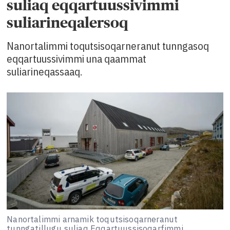
suliaq eqqartuussivimmi
suliarineqalersoq
Nanortalimmi toqutsisoqarneranut tunngasoq
eqqartuussivimmi una qaammat
suliarineqassaaq.
Nanortalimmi arnamik toqutsisoqarneranut
tunngatillugu suliaq Eqqartuussisoqarfimmi