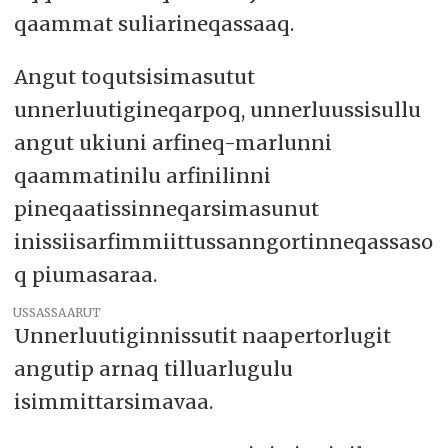
qaammat suliarineqassaaq.
Angut toqutsisimasutut
unnerluutigineqarpoq, unnerluussisullu
angut ukiuni arfineq-marlunni
qaammatinilu arfinilinni
pineqaatissinneqarsimasunut
inissiisarfimmiittussanngortinneqassaso
q piumasaraa.
USSASSAARUT
Unnerluutiginnissutit naapertorlugit
angutip arnaq tilluarlugulu
isimmittarsimavaa.