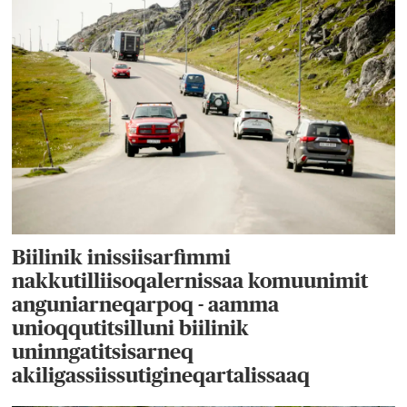
Biilinik inissiisarfimmi
nakkutilliisoqalernissaa komuunimit
anguniarneqarpoq - aamma
unioqqutitsilluni biilinik
uninngatitsisarneq
akiligassiissutigineqartalissaaq