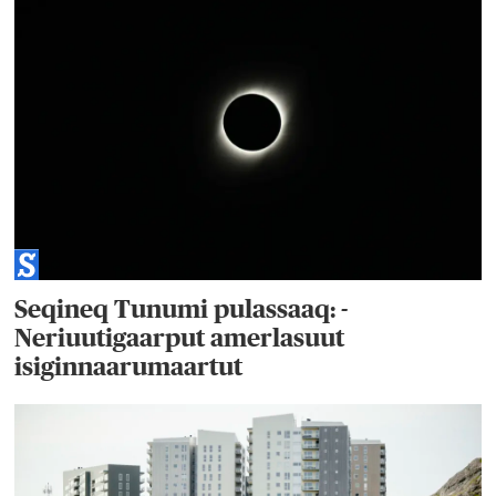
Seqineq Tunumi pulassaaq: -
Neriuutigaarput amerlasuut
isiginnaarumaartut