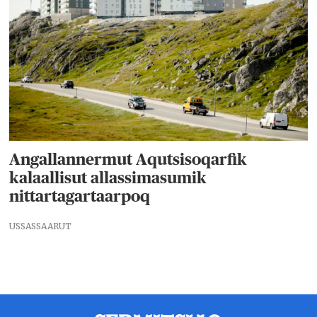
Angallannermut Aqutsisoqarfik
kalaallisut allassimasumik
nittartagartaarpoq
USSASSAARUT