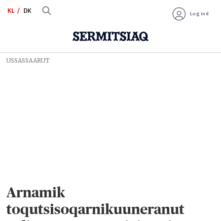
KL
DK
Log ind
USSASSAARUT
Arnamik
toqutsisoqarnikuuneranut