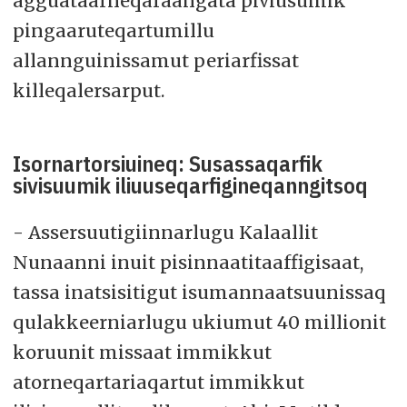
agguataarneqaraangata piviusumik
pingaaruteqartumillu
allannguinissamut periarfissat
killeqalersarput.
Isornartorsiuineq: Susassaqarfik
sivisuumik iliuuseqarfigineqanngitsoq
- Assersuutigiinnarlugu Kalaallit
Nunaanni inuit pisinnaatitaaffigisaat,
tassa inatsisitigut isumannaatsuunissaq
qulakkeerniarlugu ukiumut 40 millionit
koruunit missaat immikkut
atorneqartariaqartut immikkut