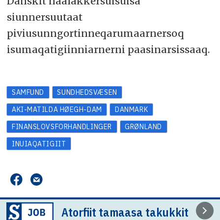
Danskit naalakkersuisuisa
siunnersuutaat
piviusunngortinneqarumaarnersoq
isumaqatigiinniarnerni paasinarsissaaq.
SAMFUND
SUNDHEDSVÆSEN
AKI-MATILDA HØEGH-DAM
DANMARK
FINANSLOVSFORHANDLINGER
GRØNLAND
INUIAQATIGIIT
Atorfiit tamaasa takukkit