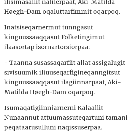
ilisimasallit nalilerpaat, Aki-Matilda
Høegh-Dam oqaluttarfimmit oqarpoq.
Inatsiseqarnermut tunngasut
kinguussaaqqasut Folketingimut
ilaasortap isornartorsiorpaa:
- Taanna susassaqarfiit allat assigalugit
sivisuumik iliuuseqarfigineqanngitsut
kinguussaaqqasut ilagiinnarpaat, Aki-
Matilda Høegh-Dam oqarpoq.
Isumaqatigiinniarnerni Kalaallit
Nunaannut attuumassuteqartuni tamani
peqataarusulluni naqissuserpaa.