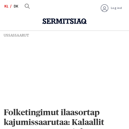
KL
DK
Log ind
USSASSAARUT
Folketingimut ilaasortap
kajumissaarutaa: Kalaallit