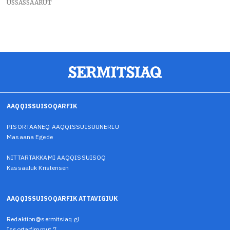
USSASSAARUT
AAQQISSUISOQARFIK
PISORTAANEQ AAQQISSUISUUNERLU
Masaana Egede
NITTARTAKKAMI AAQQISSUISOQ
Kassaaluk Kristensen
AAQQISSUISOQARFIK ATTAVIGIUK
Redaktion@sermitsiaq.gl
Issortarfimmut 7