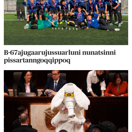
B-67ajugaarujussuarluni nunatsinni
pissartanngoqqippoq