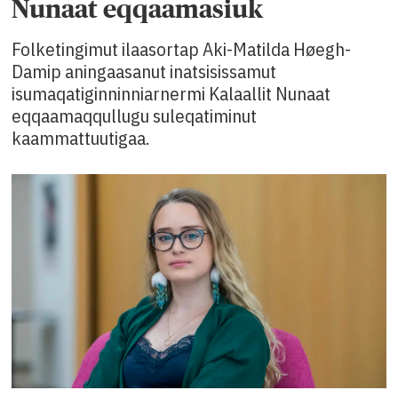
Nunaat eqqaamasiuk
Folketingimut ilaasortap Aki-Matilda Høegh-
Damip aningaasanut inatsisissamut
isumaqatiginninniarnermi Kalaallit Nunaat
eqqaamaqqullugu suleqatiminut
kaammattuutigaa.