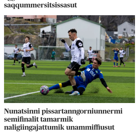
saqqummersitsissasut
Nunatsinni pissartanngorniunnermi
semifinalit tamarmik
naligiingajattumik unammiffiusut