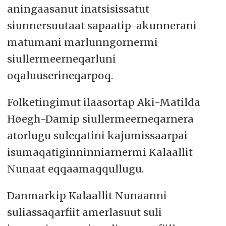
aningaasanut inatsisissatut
siunnersuutaat sapaatip-akunnerani
matumani marlunngornermi
siullermeerneqarluni
oqaluuserineqarpoq.
Folketingimut ilaasortap Aki-Matilda
Høegh-Damip siullermeerneqarnera
atorlugu suleqatini kajumissaarpai
isumaqatiginninniarnermi Kalaallit
Nunaat eqqaamaqqullugu.
Danmarkip Kalaallit Nunaanni
suliassaqarfiit amerlasuut suli