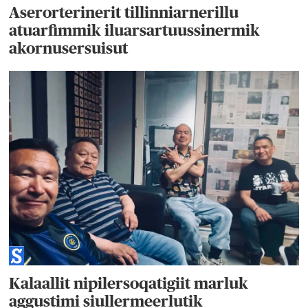
Aserorterinerit tillinniarnerillu
atuarfimmik iluarsartuussinermik
akornusersuisut
Kalaallit nipilersoqatigiit marluk
aggustimi siullermeerlutik