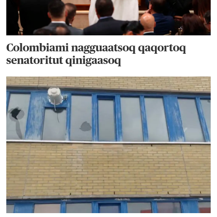
Colombiami nagguaatsoq qaqortoq
senatoritut qinigaasoq