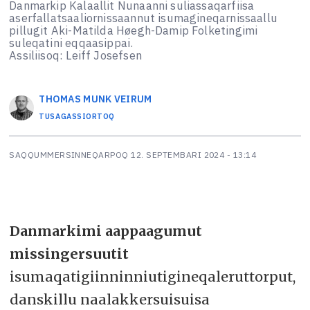
Danmarkip Kalaallit Nunaanni suliassaqarfiisa
aserfallatsaaliornissaannut isumagineqarnissaallu
pillugit Aki-Matilda Høegh-Damip Folketingimi
suleqatini eqqaasippai.
Assiliisoq: Leiff Josefsen
THOMAS MUNK
VEIRUM
TUSAGASSIORTOQ
SAQQUMMERSINNEQARPOQ
12. SEPTEMBARI 2024 - 13:14
Danmarkimi aappaagumut
missingersuutit
isumaqatigiinninniutigineqaleruttorput,
danskillu naalakkersuisuisa