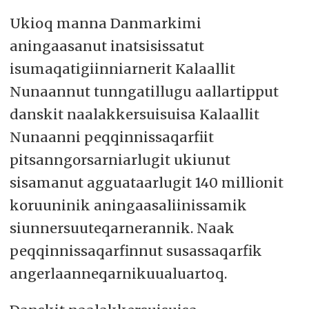
Ukioq manna Danmarkimi
aningaasanut inatsisissatut
isumaqatigiinniarnerit Kalaallit
Nunaannut tunngatillugu aallartipput
danskit naalakkersuisuisa Kalaallit
Nunaanni peqqinnissaqarfiit
pitsanngorsarniarlugit ukiunut
sisamanut agguataarlugit 140 millionit
koruuninik aningaasaliinissamik
siunnersuuteqarnerannik. Naak
peqqinnissaqarfinnut susassaqarfik
angerlaanneqarnikuualuartoq.