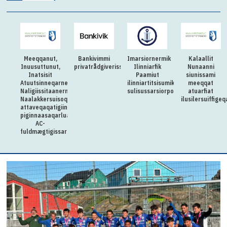
Meeqqanut,
Bankivimmi
Imarsiornermik
Kalaallit
Inuusuttunut,
privatrådgiverissarsiorpugut
Ilinniarfik
Nunaanni
Inatsisit
Paamiut
siunissami
Atuutsinneqarnerannut
ilinniartitsisumik
meeqqat
Naligiissitaanermullu
sulisussarsiorpoq
atuarfiat
Naalakkersuisoqarfik
ilusilersuiffige
attaveqaqatigiinnermut
piginnaasaqarluartumik
AC-
fuldmægtigissarsiorpoq