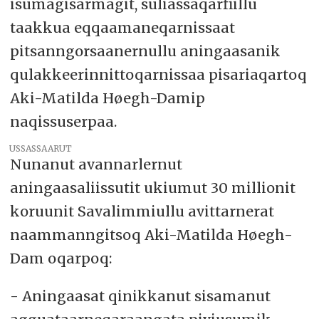
isumagisarmagit, suliassaqarfiillu
taakkua eqqaamaneqarnissaat
pitsanngorsaanernullu aningaasanik
qulakkeerinnittoqarnissaa pisariaqartoq
Aki-Matilda Høegh-Damip
naqissuserpaa.
USSASSAARUT
Nunanut avannarlernut
aningaasaliissutit ukiumut 30 millionit
koruunit Savalimmiullu avittarnerat
naammanngitsoq Aki-Matilda Høegh-
Dam oqarpoq:
- Aningaasat qinikkanut sisamanut