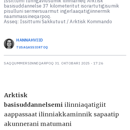
Issittumi tunngaviusumik ilinniarneq Arktisk
basisuddannelse 37 kilometeritut isorartutigisumik
pisulluni sermersuarmut ingerlaaqatigiinnermik
naammassineqarpoq.
Asseq: Issittumi Sakkutuut / Arktisk Kommando
HANNA
HVIID
TUSAGASSIORTOQ
SAQQUMMERSINNEQARPOQ
31. OKTOBARI 2025 - 17:26
Arktisk
basisuddannelsemi
ilinniaqatigiit
aappassaat ilinniakkaminnik sapaatip
akunnerani matumani