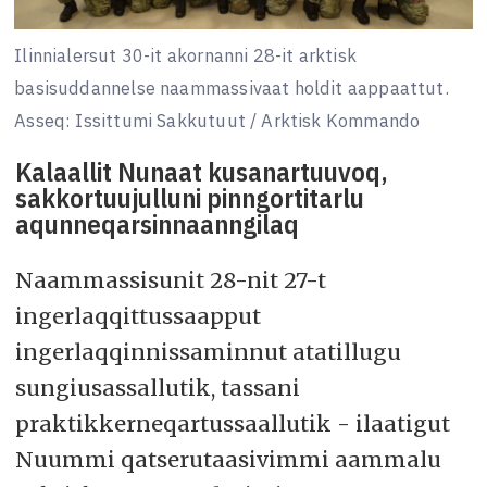
Ilinnialersut 30-it akornanni 28-it arktisk
basisuddannelse naammassivaat holdit aappaattut.
Asseq: Issittumi Sakkutuut / Arktisk Kommando
Kalaallit Nunaat kusanartuuvoq,
sakkortuujulluni pinngortitarlu
aqunneqarsinnaanngilaq
Naammassisunit 28-nit 27-t
ingerlaqqittussaapput
ingerlaqqinnissaminnut atatillugu
sungiusassallutik, tassani
praktikkerneqartussaallutik - ilaatigut
Nuummi qatserutaasivimmi aammalu