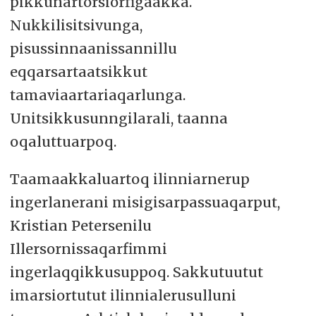
pikkunartorsiorfigaakka.
Nukkilisitsivunga,
pisussinnaanissannillu
eqqarsartaatsikkut
tamaviaartariaqarlunga.
Unitsikkusunngilarali, taanna
oqaluttuarpoq.
Taamaakkaluartoq ilinniarnerup
ingerlanerani misigisarpassuaqarput,
Kristian Petersenilu
Illersornissaqarfimmi
ingerlaqqikkusuppoq. Sakkutuutut
imarsiortutut ilinnialerusulluni