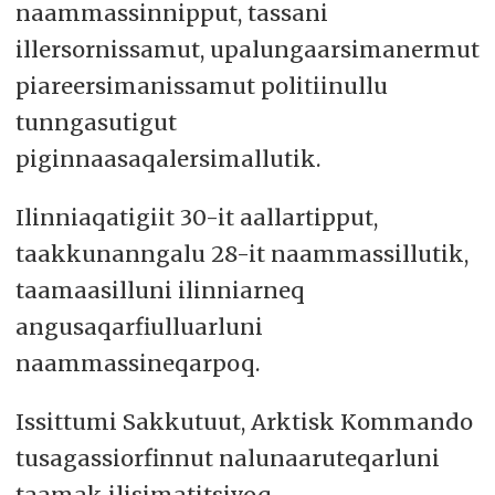
naammassinnipput, tassani
illersornissamut, upalungaarsimanermut
piareersimanissamut politiinullu
tunngasutigut
piginnaasaqalersimallutik.
Ilinniaqatigiit 30-it aallartipput,
taakkunanngalu 28-it naammassillutik,
taamaasilluni ilinniarneq
angusaqarfiulluarluni
naammassineqarpoq.
Issittumi Sakkutuut, Arktisk Kommando
tusagassiorfinnut nalunaaruteqarluni
taamak ilisimatitsivoq.