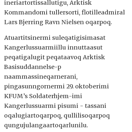
ineriartortissallutigu, Arktisk
Kommandomi tullersorti, flotilleadmiral
Lars Bjerring Ravn Nielsen oqarpoq.
Atuartitsinermi suleqatigisimasat
Kangerlussuarmiillu innuttaasut
peqatigalugit peqataavoq Arktisk
Basisuddannelse-p
naammassineqarnerani,
pingasunngornermi 29. oktoberimi
KFUM’s Soldaterhjem-imi
Kangerlussuarmi pisumi - tassani
oqalugiartoqarpoq, qullilisoqarpoq
qungujulangaartoqarlunilu.