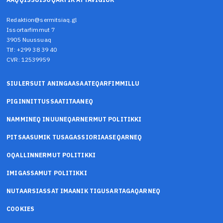
Redaktion@sermitsiaq.gl
Issortarfimmut 7
3905 Nuussuaq
Tlf: +299 38 39 40
CVR: 12539959
SIULERSUIT ANINGAASAATEQARFIMMILLU
PIGINNITTUSSAATITAANEQ
NAMMINEQ INUUNEQARNERMUT POLITIKKI
PITSAASUMIK TUSAGASSIORIAASEQARNEQ
OQALLINNERMUT POLITIKKI
IMIGASSAMUT POLITIKKI
NUTAARSIASSAT IMAANIK TIGUSARTAGAQARNEQ
COOKIES