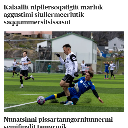
Kalaallit nipilersoqatigiit marluk
aggustimi siullermeerlutik
saqqummersitsissasut
Nunatsinni pissartanngorniunnermi
semifinalit tamarmik