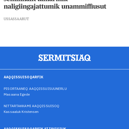
naligiingajattumik unammiffiusut
USSASSAARUT
AAQQISSUISOQARFIK
PISORTAANEQ AAQQISSUISUUNERLU
Masaana Egede
NITTARTAKKAMI AAQQISSUISOQ
Kassaaluk Kristensen
AAQQISSUISOQARFIK ATTAVIGIUK