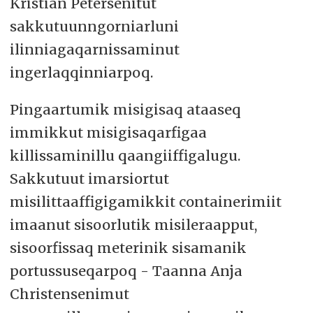
Kristian Petersenitut
sakkutuunngorniarluni
ilinniagaqarnissaminut
ingerlaqqinniarpoq.
Pingaartumik misigisaq ataaseq
immikkut misigisaqarfigaa
killissaminillu qaangiiffigalugu.
Sakkutuut imarsiortut
misilittaaffigigamikkit containerimiit
imaanut sisoorlutik misileraapput,
sisoorfissaq meterinik sisamanik
portussuseqarpoq - Taanna Anja
Christensenimut