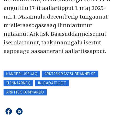
angutillu 17-it aallartipput 1. maj 2025-
mi. 1. Maannalu decemberip tungaanut
misileraasoqassaaq ilinniartunut
nutaanut Arktisk Basisuddannelsemut
iserniartunut, taakunanngalu isertut
aappaagu aasaanerani aallartissapput.
KANGERLUSSUAQ
ARKTISK BASISUDDANNELSE
ILINNIARNEQ
INUIAQATIGIIT
ARKTISK KOMMANDO