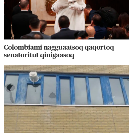
Colombiami nagguaatsoq qaqortoq
senatoritut qinigaasoq