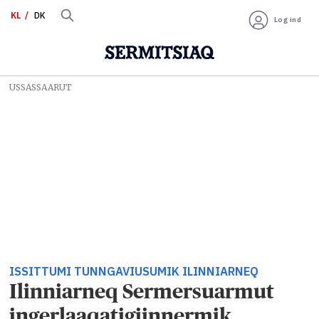
KL
DK
Log ind
USSASSAARUT
ISSITTUMI TUNNGAVIUSUMIK ILINNIARNEQ
Ilinniarneq Sermersuarmut
ingerlaaqatigiinnermik