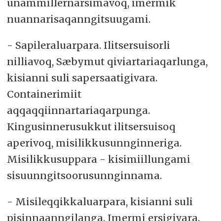
unammillernarsimavoq, imermik
nuannarisaqanngitsuugami.
- Sapileraluarpara. Ilitsersuisorli
nilliavoq, Sæbymut qiviartariaqarlunga,
kisianni suli sapersaatigivara.
Containerimiit
aqqaqqiinnartariaqarpunga.
Kingusinnerusukkut ilitsersuisoq
aperivoq, misilikkusunnginneriga.
Misilikkusuppara - kisimiillungami
sisuunngitsoorusunnginnama.
- Misileqqikkaluarpara, kisianni suli
pisinnaanngilanga. Imermi ersigivara.