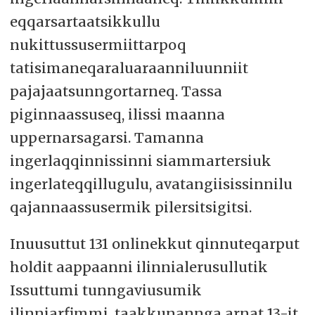
eqqarsartaatsikkullu
nukittussusermiittarpoq
tatisimaneqaraluaraanniluunniit
pajajaatsunngortarneq. Tassa
piginnaassuseq, ilissi maanna
uppernarsagarsi. Tamanna
ingerlaqqinnissinni siammartersiuk
ingerlateqqillugulu, avatangiisissinnilu
qajannaassusermik pilersitsigitsi.
Inuusuttut 131 onlinekkut qinnuteqarput
holdit aappaanni ilinnialerusullutik
Issuttumi tunngaviusumik
ilinniarfimmi, taakkunannga arnat 13-it