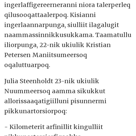
ingerlaffigereerneranni niora talerperleq
qilusooqattaalerpoq. Kisianni
ingerlaannarpunga, siulliit ilagalugit
naammassinnikkusukkama. Taamatullu
iliorpunga, 22-nik ukiulik Kristian
Petersen Maniitsumeersoq
oqaluttuarpoq.
Julia Steenholdt 23-nik ukiulik
Nuummeersoq aamma sikukkut
allorissaaqatigiilluni pisunnermi
pikkunartorsiorpoq:
- Kilometerit arfinillit kingulliit