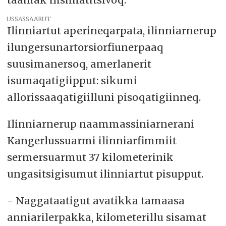
USSASSAARUT
Ilinniartut aperineqarpata, ilinniarnerup
ilungersunartorsiorfiunerpaaq
suusimanersoq, amerlanerit
isumaqatigiipput: sikumi
allorissaaqatigiilluni pisoqatigiinneq.
Ilinniarnerup naammassiniarnerani
Kangerlussuarmi ilinniarfimmiit
sermersuarmut 37 kilometerinik
ungasitsigisumut ilinniartut pisupput.
- Naggataatigut avatikka tamaasa
anniarilerpakka, kilometerillu sisamat