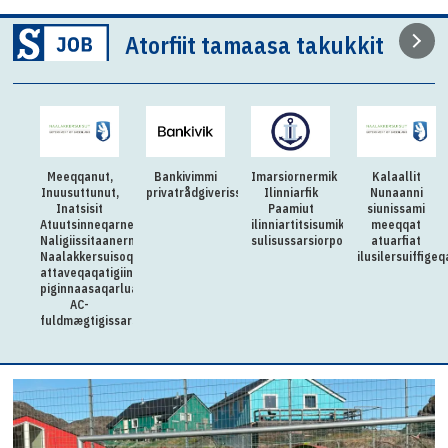
Atorfiit tamaasa takukkit
Meeqqanut,
Bankivimmi
Imarsiornermik
Kalaallit
Inuusuttunut,
privatrådgiverissarsiorpugut
Ilinniarfik
Nunaanni
Inatsisit
Paamiut
siunissami
Atuutsinneqarnerannut
ilinniartitsisumik
meeqqat
Naligiissitaanermullu
sulisussarsiorpoq
atuarfiat
Naalakkersuisoqarfik
ilusilersuiffige
attaveqaqatigiinnermut
piginnaasaqarluartumik
AC-
fuldmægtigissarsiorpoq