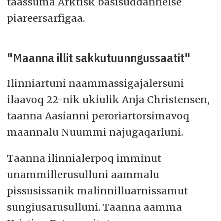
taassuma Arktisk basisuddannelse
piareersarfigaa.
"Maanna illit sakkutuunngussaatit"
Ilinniartuni naammassigajalersuni
ilaavoq 22-nik ukiulik Anja Christensen,
taanna Aasianni peroriartorsimavoq
maannalu Nuummi najugaqarluni.
Taanna ilinnialerpoq imminut
unammillerusulluni aammalu
pissusissanik malinnilluarnissamut
sungiusarusulluni. Taanna aamma