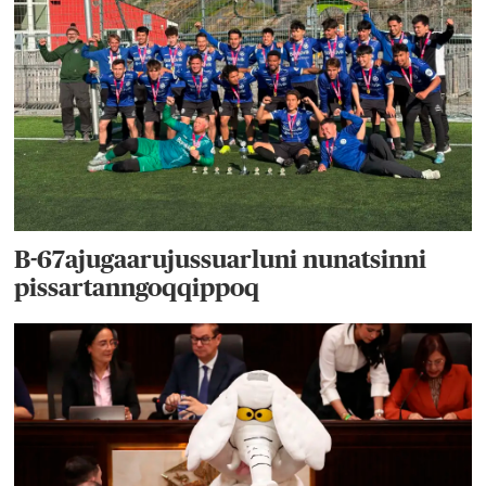
B-67ajugaarujussuarluni nunatsinni
pissartanngoqqippoq