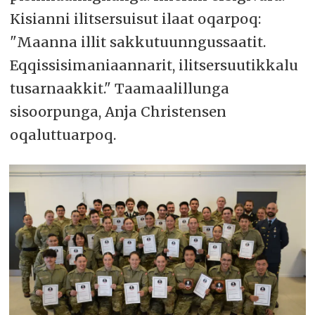
Kisianni ilitsersuisut ilaat oqarpoq:
"Maanna illit sakkutuunngussaatit.
Eqqissisimaniaannarit, ilitsersuutikkalu
tusarnaakkit." Taamaalillunga
sisoorpunga, Anja Christensen
oqaluttuarpoq.