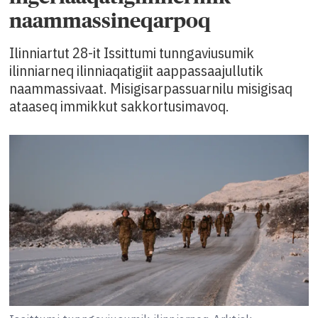
naammassineqarpoq
Ilinniartut 28-it Issittumi tunngaviusumik
ilinniarneq ilinniaqatigiit aappassaajullutik
naammassivaat. Misigisarpassuarnilu misigisaq
ataaseq immikkut sakkortusimavoq.