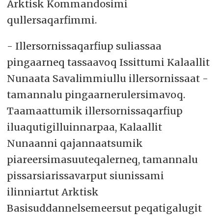
Arktisk Kommandosimi
qullersaqarfimmi.
- Illersornissaqarfiup suliassaa
pingaarneq tassaavoq Issittumi Kalaallit
Nunaata Savalimmiullu illersornissaat -
tamannalu pingaarnerulersimavoq.
Taamaattumik illersornissaqarfiup
iluaqutigilluinnarpaa, Kalaallit
Nunaanni qajannaatsumik
piareersimasuuteqalerneq, tamannalu
pissarsiarissavarput siunissami
ilinniartut Arktisk
Basisuddannelsemeersut peqatigalugit