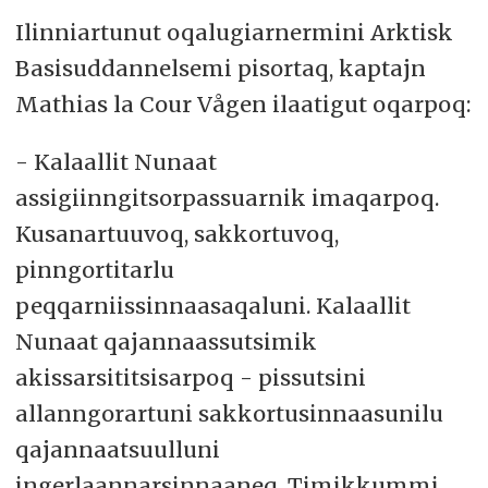
Ilinniartunut oqalugiarnermini Arktisk
Basisuddannelsemi pisortaq, kaptajn
Mathias la Cour Vågen ilaatigut oqarpoq:
- Kalaallit Nunaat
assigiinngitsorpassuarnik imaqarpoq.
Kusanartuuvoq, sakkortuvoq,
pinngortitarlu
peqqarniissinnaasaqaluni. Kalaallit
Nunaat qajannaassutsimik
akissarsititsisarpoq - pissutsini
allanngorartuni sakkortusinnaasunilu
qajannaatsuulluni
ingerlaannarsinnaaneq. Timikkummi