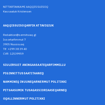
NITTARTAKKAMI AAQQISSUISOQ
Kassaaluk Kristensen
AAQQISSUISOQARFIK ATTAVIGIUK
Redaktion@sermitsiaq.gl
Issortarfimmut 7
3905 Nuussuaq
Tlf: +299 38 39 40
CVR: 12539959
SIULERSUIT ANINGAASAATEQARFIMMILLU
PIGINNITTUSSAATITAANEQ
NAMMINEQ INUUNEQARNERMUT POLITIKKI
PITSAASUMIK TUSAGASSIORIAASEQARNEQ
OQALLINNERMUT POLITIKKI