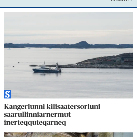
Kangerlunni kilisaatersorluni
saarullinniarnermut
inerteqquteqarneq