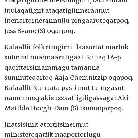
ataqatigiinnerulersillugillu, tamannalu
inuiaqatigiit ataqatigiinnerannut
ineriartornerannullu pingaaruteqarpoq,
Jess Svane (S) oqarpoq.
Kalaallit folketingimi ilaasortat marluk
suliniut nuannaarutigaat. Suliaq IA-p
qaqittarsimammagu tamanna
sunniuteqartoq Aaja Chemnitzip oqapoq.
Kalaallit Nunaata pas-imut tunngasut
nammineq akisussaaffigiligassagai Aki-
Matilda Høegh-Dam (S) isumaqarpoq.
Inatsisinik atortitsinermut
ministereqarfik naapertorlugu