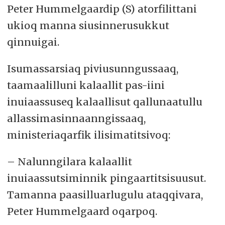
Peter Hummelgaardip (S) atorfilittani
ukioq manna siusinnerusukkut
qinnuigai.
Isumassarsiaq piviusunngussaaq,
taamaalilluni kalaallit pas-iini
inuiaassuseq kalaallisut qallunaatullu
allassimasinnaanngissaaq,
ministeriaqarfik ilisimatitsivoq:
– Nalunngilara kalaallit
inuiaassutsiminnik pingaartitsisuusut.
Tamanna paasilluarlugulu ataqqivara,
Peter Hummelgaard oqarpoq.