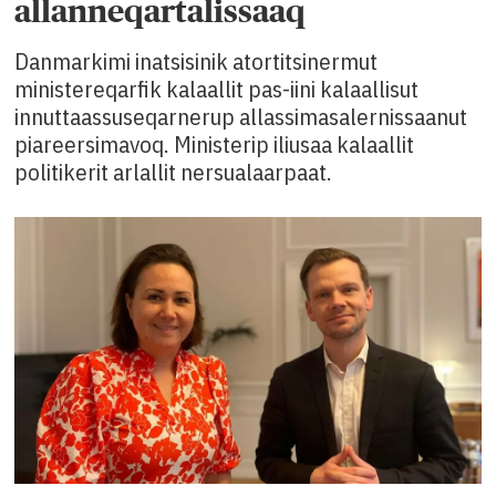
allanneqartalissaaq
Danmarkimi inatsisinik atortitsinermut
ministereqarfik kalaallit pas-iini kalaallisut
innuttaassuseqarnerup allassimasalernissaanut
piareersimavoq. Ministerip iliusaa kalaallit
politikerit arlallit nersualaarpaat.