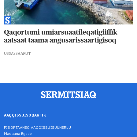
Qaqortumi umiarsuaatileqatigiiffik
aatsaat taama angusarissaartigisoq
USSASSAARUT
AAQQISSUISOQARFIK
PISORTAANEQ AAQQISSUISUUNERLU
Masaana Egede