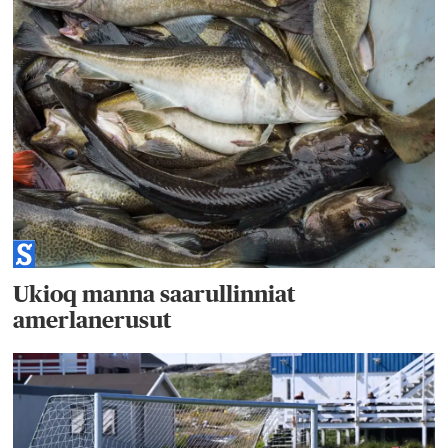
Ukioq manna saarullinniat
amerlanerusut