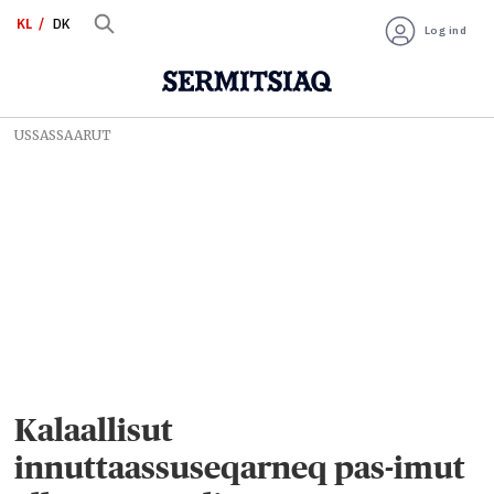
KL
DK
Log ind
USSASSAARUT
Kalaallisut
innuttaassuseqarneq pas-imut