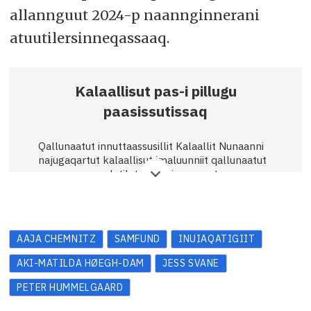
allannguut 2024-p naannginnerani
atuutilersinneqassaaq.
Kalaallisut pas-i pillugu
paasissutissaq
Qallunaatut innuttaassusillit Kalaallit Nunaanni
najugaqartut kalaallisut imaluunniit qallunaatut
passeqassanerlutik toqqarsinnaavaat.
Kalaallit pas-iata saqqaani allassimavoq
“Danmark – Kalaallit Nunaat”, qallunaallu pas-
iata saqqaani allassimavoq “Danmark – Den
AAJA CHEMNITZ
SAMFUND
INUIAQATIGIIT
Europæiske Union”.
AKI-MATILDA HØEGH-DAM
JESS SVANE
Inuiaassutsimut tunngatillugu qallunaatut
kalaallisulluunniit pas-eqarneq
PETER HUMMELGAARD
assigiinngissuteqanngilaq. Taakkunani marlunni