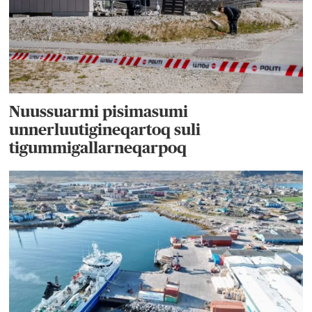
Nuussuarmi pisimasumi
unnerluutigineqartoq suli
tigummigallarneqarpoq