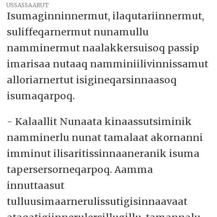
USSASSAARUT
Isumaginninnermut, ilaqutariinnermut,
suliffeqarnermut nunamullu
namminermut naalakkersuisoq passip
imarisaa nutaaq namminiilivinnissamut
alloriarnertut isigineqarsinnaasoq
isumaqarpoq.
- Kalaallit Nunaata kinaassutsiminik
namminerlu nunat tamalaat akornanni
imminut ilisaritissinnaaneranik isuma
tapersersorneqarpoq. Aamma
innuttaasut
tulluusimaarnerulissutigisinnaavaat