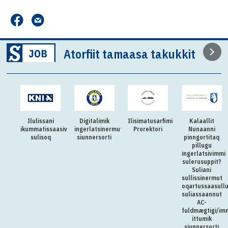
inuiaassuseq qallunaatut maanna allassimavoq.
Savalimmiormiut pas-iini qallunaatut
savalimmiormiutullu inuiaassuseq
allaqqareerpoq.
Atorfiit tamaasa takukkit
Najoqqutaq: Inatsisinik atortitsinermut
ministereqarfik
Ilulissani
Digitalimik
Ilisimatusarfimi
Kalaallit
ikummatissaasivimmi
ingerlatsinermut
Prorektori
Nunaanni
sulisoq
siunnersorti
pinngortitaq
pillugu
ingerlatsivimmi
sulerusuppit?
Suliani
sullissinermut
oqartussaasull
suliassaannut
AC-
fuldmægtigi/im
ittumik
siunnersorti