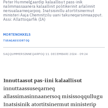
Peter Hummelgaardip kalaallisut pass-inik
nalimmassaanera kalaallinit politikerinit arlalinnit
nersualaarneqarpoq. Inatsisinillu atortitsinermut
ministeri Aaja Chemnitzilu uani takuneqarsinnaapput.
Assi: Allattoqarfik (IA)
MORTEN
OKKELS
TUSAGASSIORTOQ
SAQQUMMERSINNEQARPOQ
11. DECEMBARI 2024 - 09:24
Innuttaasut pas-iini kalaallisut
innuttaassuseqarneq
allassimasinnaanersoq misissoqqullugu
Inatsisinik atortitsinermut ministerip