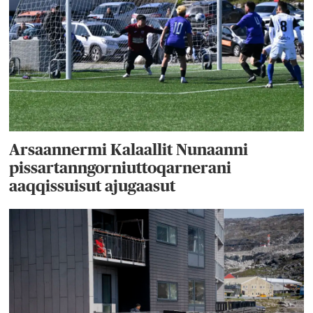
Arsaannermi Kalaallit Nunaanni
pissartanngorniuttoqarnerani
aaqqissuisut ajugaasut