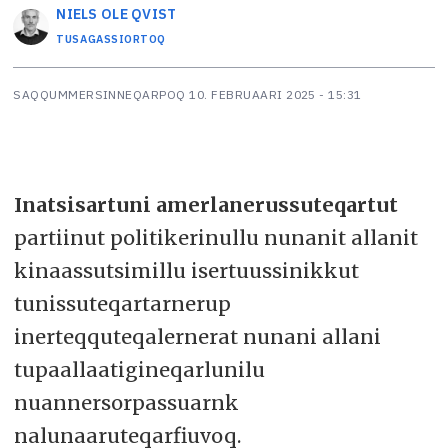
NIELS OLE
QVIST
TUSAGASSIORTOQ
SAQQUMMERSINNEQARPOQ
10. FEBRUAARI 2025 - 15:31
Inatsisartuni amerlanerussuteqartut
partiinut politikerinullu nunanit allanit
kinaassutsimillu isertuussinikkut
tunissuteqartarnerup
inerteqquteqalernerat nunani allani
tupaallaatigineqarlunilu
nuannersorpassuarnk
nalunaaruteqarfiuvoq.