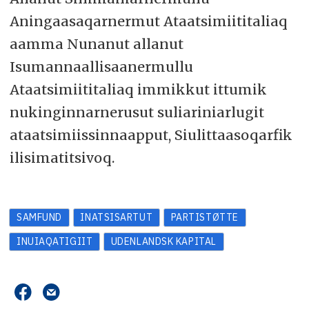
Aningaasaqarnermut Ataatsimiititaliaq
aamma Nunanut allanut
Isumannaallisaanermullu
Ataatsimiititaliaq immikkut ittumik
nukinginnarnerusut suliariniarlugit
ataatsimiissinnaapput, Siulittaasoqarfik
ilisimatitsivoq.
SAMFUND
INATSISARTUT
PARTISTØTTE
INUIAQATIGIIT
UDENLANDSK KAPITAL