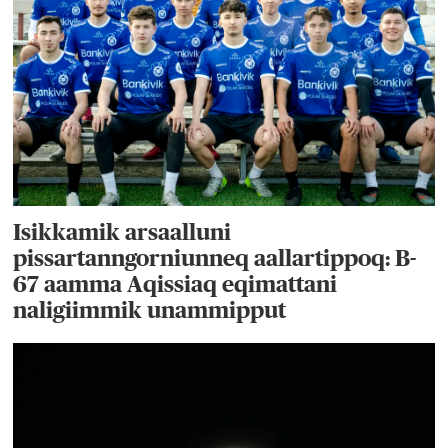
Isikkamik arsaalluni
pissartanngorniunneq aallartippoq: B-
67 aamma Aqissiaq eqimattani
naligiimmik unammipput