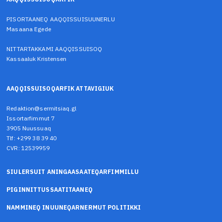
PISORTAANEQ AAQQISSUISUUNERLU
Masaana Egede
NITTARTAKKAMI AAQQISSUISOQ
Kassaaluk Kristensen
AAQQISSUISOQARFIK ATTAVIGIUK
Redaktion@sermitsiaq.gl
Issortarfimmut 7
3905 Nuussuaq
Tlf: +299 38 39 40
CVR: 12539959
SIULERSUIT ANINGAASAATEQARFIMMILLU
PIGINNITTUSSAATITAANEQ
NAMMINEQ INUUNEQARNERMUT POLITIKKI