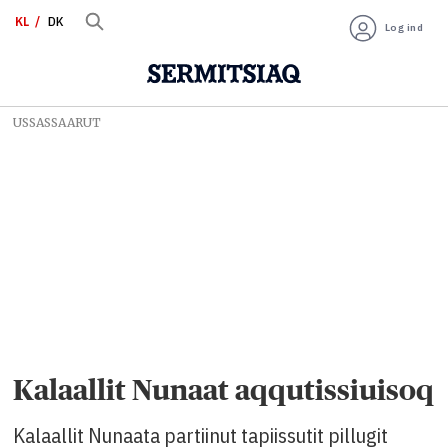
KL
DK
Log ind
USSASSAARUT
Kalaallit Nunaat aqqutissiuisoq
Kalaallit Nunaata partiinut tapiissutit pillugit