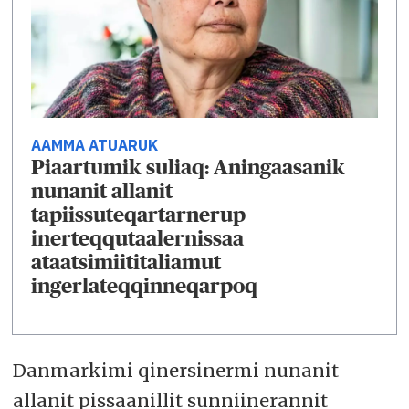
AAMMA ATUARUK
Piaartumik suliaq: Aningaasanik
nunanit allanit
tapiissuteqartarnerup
inerteqqutaalernissaa
ataatsimiititaliamut
ingerlateqqinneqarpoq
Danmarkimi qinersinermi nunanit
allanit pissaanillit sunniinerannit