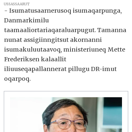
USSASSAARUT
- Isumatusaarnerusoq isumaqarpunga,
Danmarkimilu
taamaaliortariaqaraluarpugut. Tamanna
nunat assigiinngitsut akornanni
isumakuluutaavoq, ministeriuneq Mette
Frederiksen kalaallit
iliuuseqapallannerat pillugu DR-imut
oqarpoq.