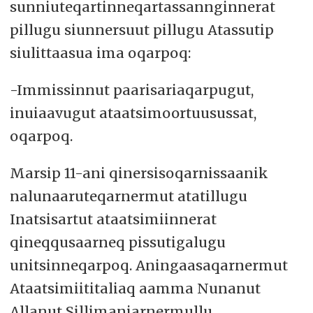
sunniuteqartinneqartassannginnerat
pillugu siunnersuut pillugu Atassutip
siulittaasua ima oqarpoq:
-Immissinnut paarisariaqarpugut,
inuiaavugut ataatsimoortuusussat,
oqarpoq.
Marsip 11-ani qinersisoqarnissaanik
nalunaaruteqarnermut atatillugu
Inatsisartut ataatsimiinnerat
qineqqusaarneq pissutigalugu
unitsinneqarpoq. Aningaasaqarnermut
Ataatsimiititaliaq aamma Nunanut
Allanut Sillimaniarnermullu