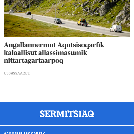
Angallannermut Aqutsisoqarfik
kalaallisut allassimasumik
nittartagartaarpoq
USSASSAARUT
AAQQISSUISOQARFIK