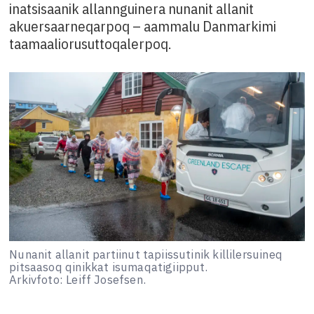
inatsisaanik allannguinera nunanit allanit
akuersaarneqarpoq – aammalu Danmarkimi
taamaaliorusuttoqalerpoq.
Nunanit allanit partiinut tapiissutinik killilersuineq
pitsaasoq qinikkat isumaqatigiipput.
Arkivfoto: Leiff Josefsen.