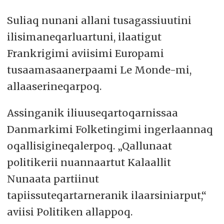
Suliaq nunani allani tusagassiuutini
ilisimaneqarluartuni, ilaatigut
Frankrigimi aviisimi Europami
tusaamasaanerpaami Le Monde-mi,
allaaserineqarpoq.
Assinganik iliuuseqartoqarnissaa
Danmarkimi Folketingimi ingerlaannaq
oqallisigineqalerpoq. „Qallunaat
politikerii nuannaartut Kalaallit
Nunaata partiinut
tapiissuteqartarneranik ilaarsiniarput,“
aviisi Politiken allappoq.