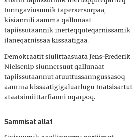
tunngaviusumik tapersersorpaa,
kisiannili aamma qallunaat
tapiissutaannik inerteqquteqarnissamik
ilaneqarnissaa kissaatigaa.
Demokraatit siulittaasuata Jens-Frederik
Nielsenip siunnersuut qallunaat
tapiissutaannut atuuttussanngussasoq
aamma kissaatigigaluarlugu Inatsisartut
ataatsimiittarfianni oqarpoq.
Sammisat allat