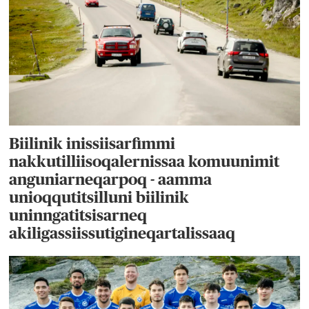
Biilinik inissiisarfimmi
nakkutilliisoqalernissaa komuunimit
anguniarneqarpoq - aamma
unioqqutitsilluni biilinik
uninngatitsisarneq
akiligassiissutigineqartalissaaq