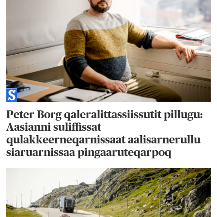
Peter Borg qaleralittassiissutit pillugu:
Aasianni suliffissat
qulakkeerneqarnissaat aalisarnerullu
siaruarnissaa pingaaruteqarpoq