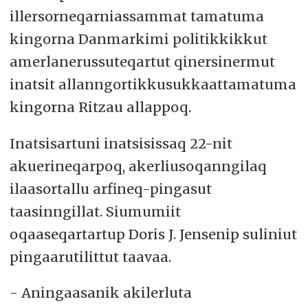
illersorneqarniassammat tamatuma
kingorna Danmarkimi politikkikkut
amerlanerussuteqartut qinersinermut
inatsit allanngortikkusukkaattamatuma
kingorna Ritzau allappoq.
Inatsisartuni inatsisissaq 22-nit
akuerineqarpoq, akerliusoqanngilaq
ilaasortallu arfineq-pingasut
taasinngillat. Siumumiit
oqaaseqartartup Doris J. Jensenip suliniut
pingaarutilittut taavaa.
- Aningaasanik akilerluta