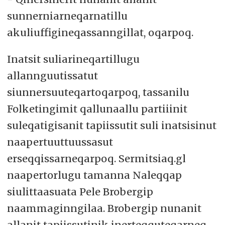
sunnerniarneqarnatillu
akuliuffigineqassanngillat, oqarpoq.
Inatsit suliarineqartillugu
allannguutissatut
siunnersuuteqartoqarpoq, tassanilu
Folketingimit qallunaallu partiiinit
suleqatigisanit tapiissutit suli inatsisinut
naapertuuttuussasut
erseqqissarneqarpoq. Sermitsiaq.gl
naapertorlugu tamanna Naleqqap
siulittaasuata Pele Brobergip
naammaginngilaa. Brobergip nunanit
allanit tapiissutinik inerteqquteqarneq