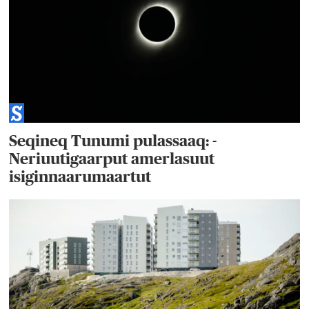
Seqineq Tunumi pulassaaq: -
Neriuutigaarput amerlasuut
isiginnaarumaartut