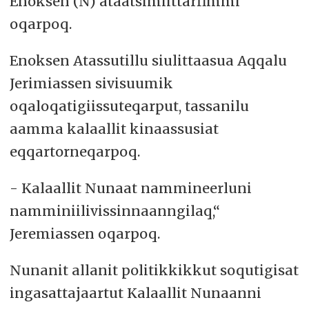
Enoksen (N) ataatsimiittarfimmi
oqarpoq.
Enoksen Atassutillu siulittaasua Aqqalu
Jerimiassen sivisuumik
oqaloqatigiissuteqarput, tassanilu
aamma kalaallit kinaassusiat
eqqartorneqarpoq.
- Kalaallit Nunaat nammineerluni
namminiilivissinnaanngilaq,“
Jeremiassen oqarpoq.
Nunanit allanit politikkikkut soqutigisat
ingasattajaartut Kalaallit Nunaanni