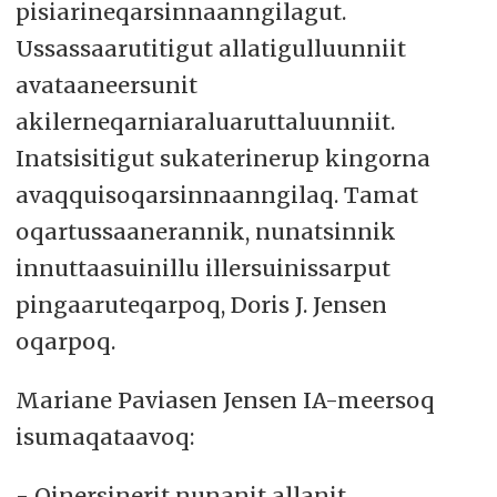
pisiarineqarsinnaanngilagut.
Ussassaarutitigut allatigulluunniit
avataaneersunit
akilerneqarniaraluaruttaluunniit.
Inatsisitigut sukaterinerup kingorna
avaqquisoqarsinnaanngilaq. Tamat
oqartussaanerannik, nunatsinnik
innuttaasuinillu illersuinissarput
pingaaruteqarpoq, Doris J. Jensen
oqarpoq.
Mariane Paviasen Jensen IA-meersoq
isumaqataavoq:
- Qinersinerit nunanit allanit