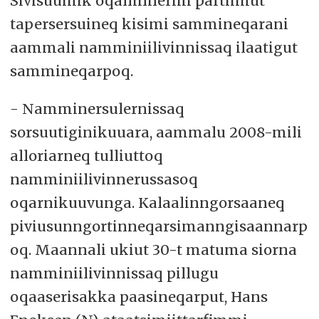
Sivisuumik oqallinnermi partiimut
tapersersuineq kisimi sammineqarani
aammali namminiilivinnissaq ilaatigut
sammineqarpoq.
- Namminersulernissaq
sorsuutiginikuuara, aammalu 2008-mili
alloriarneq tulliuttoq
namminiilivinnerussasoq
oqarnikuuvunga. Kalaalinngorsaaneq
piviusunngortinneqarsimanngisaannarp
oq. Maannali ukiut 30-t matuma siorna
namminiilivinnissaq pillugu
oqaaserisakka paasineqarput, Hans