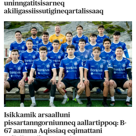
uninngatitsisarneq
akiligassiissutigineqartalissaaq
Isikkamik arsaalluni
pissartanngorniunneq aallartippoq: B-
67 aamma Aqissiaq eqimattani