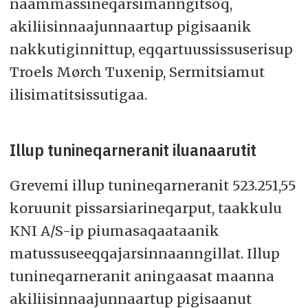
naammassineqarsimanngitsoq,
akiliisinnaajunnaartup pigisaanik
nakkutiginnittup, eqqartuussissuserisup
Troels Mørch Tuxenip, Sermitsiamut
ilisimatitsissutigaa.
Illup tunineqarneranit iluanaarutit
Grevemi illup tunineqarneranit 523.251,55
koruunit pissarsiarineqarput, taakkulu
KNI A/S-ip piumasaqaataanik
matussuseeqqajarsinnaanngillat. Illup
tunineqarneranit aningaasat maanna
akiliisinnaajunnaartup pigisaanut