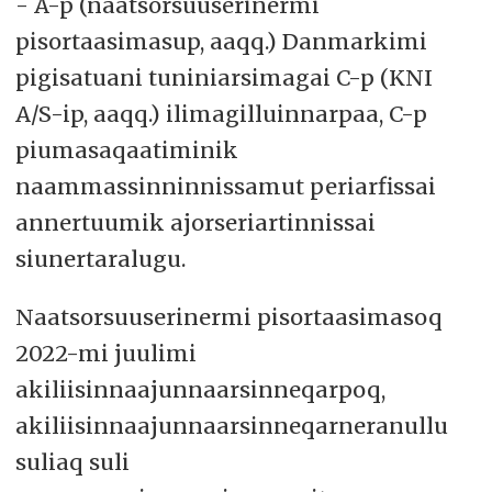
- A-p (naatsorsuuserinermi
pisortaasimasup, aaqq.) Danmarkimi
pigisatuani tuniniarsimagai C-p (KNI
A/S-ip, aaqq.) ilimagilluinnarpaa, C-p
piumasaqaatiminik
naammassinninnissamut periarfissai
annertuumik ajorseriartinnissai
siunertaralugu.
Naatsorsuuserinermi pisortaasimasoq
2022-mi juulimi
akiliisinnaajunnaarsinneqarpoq,
akiliisinnaajunnaarsinneqarneranullu
suliaq suli