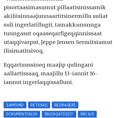
pisortaasimasumut pillaatisinissamik
akiliisinnaajunnaartitsinermillu suliat
suli ingerlatillugit, tamakkununnga
tunngasut oqaaseqarfigeqqinnissaat
utaqqivarput, Jeppe Jensen Sermitsiamut
ilisimatitsivoq.
Eqqartuussineq maajip qulingani
aallartissaaq, maajillu 13-iannit 16-
iannut ingerlaqqissalluni.
SAMFUND
RETSSAG
BEDRAGERI
DOKUMENTFALSK
INUIAQATIGIIT
KNI A/S