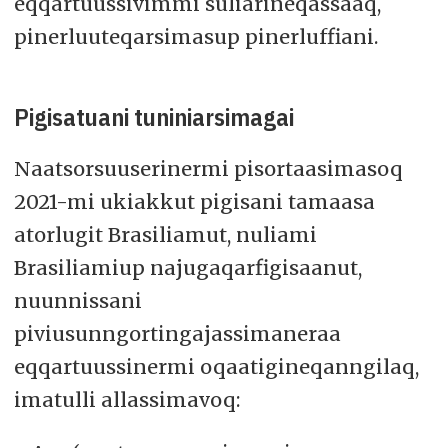
eqqartuussivimmi suliarineqassaaq,
pinerluuteqarsimasup pinerluffiani.
Pigisatuani tuniniarsimagai
Naatsorsuuserinermi pisortaasimasoq
2021-mi ukiakkut pigisani tamaasa
atorlugit Brasiliamut, nuliami
Brasiliamiup najugaqarfigisaanut,
nuunnissani
piviusunngortingajassimaneraa
eqqartuussinermi oqaatigineqanngilaq,
imatulli allassimavoq: