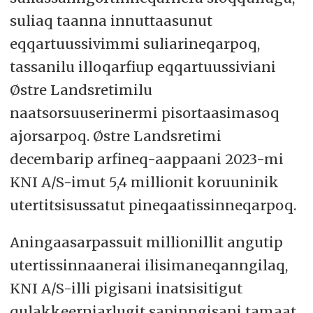
suliaq taanna innuttaasunut
eqqartuussivimmi suliarineqarpoq,
tassanilu illoqarfiup eqqartuussiviani
Østre Landsretimilu
naatsorsuuserinermi pisortaasimasoq
ajorsarpoq. Østre Landsretimi
decembarip arfineq-aappaani 2023-mi
KNI A/S-imut 5,4 millionit koruuninik
utertitsisussatut pineqaatissinneqarpoq.
Aningaasarpassuit millionillit angutip
utertissinnaanerai ilisimaneqanngilaq,
KNI A/S-illi pigisani inatsisitigut
qulakkeerniarlugit sapinngisani tamaat