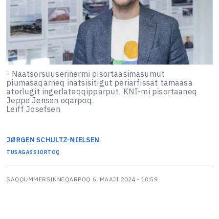
- Naatsorsuuserinermi pisortaasimasumut
piumasaqarneq inatsisitigut periarfissat tamaasa
atorlugit ingerlateqqipparput, KNI-mi pisortaaneq
Jeppe Jensen oqarpoq.
Leiff Josefsen
JØRGEN
SCHULTZ-NIELSEN
TUSAGASSIORTOQ
SAQQUMMERSINNEQARPOQ
6. MAAJI 2024 - 10:59