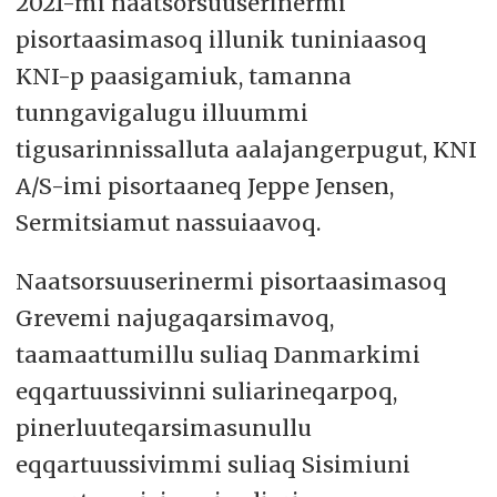
2021-mi naatsorsuuserinermi
pisortaasimasoq illunik tuniniaasoq
KNI-p paasigamiuk, tamanna
tunngavigalugu illuummi
tigusarinnissalluta aalajangerpugut, KNI
A/S-imi pisortaaneq Jeppe Jensen,
Sermitsiamut nassuiaavoq.
Naatsorsuuserinermi pisortaasimasoq
Grevemi najugaqarsimavoq,
taamaattumillu suliaq Danmarkimi
eqqartuussivinni suliarineqarpoq,
pinerluuteqarsimasunullu
eqqartuussivimmi suliaq Sisimiuni