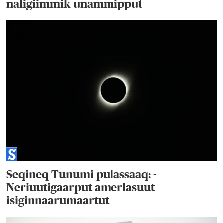
naligiimmik unammipput
Seqineq Tunumi pulassaaq: -
Neriuutigaarput amerlasuut
isiginnaarumaartut