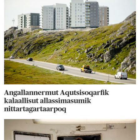
Angallannermut Aqutsisoqarfik
kalaallisut allassimasumik
nittartagartaarpoq