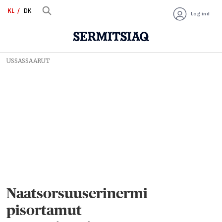
KL
DK
Log ind
USSASSAARUT
Naatsorsuuserinermi
pisortamut