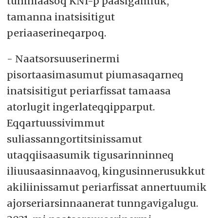
tuniniaasoq KNI-p paasigamiuk,
tamanna inatsisitigut
periaaserineqarpoq.
- Naatsorsuuserinermi
pisortaasimasumut piumasaqarneq
inatsisitigut periarfissat tamaasa
atorlugit ingerlateqqipparput.
Eqqartuussivimmut
suliassanngortitsinissamut
utaqqiisaasumik tigusarinninneq
iliuusaasinnaavoq, kingusinnerusukkut
akiliinissamut periarfissat annertuumik
ajorseriarsinnaanerat tunngavigalugu.