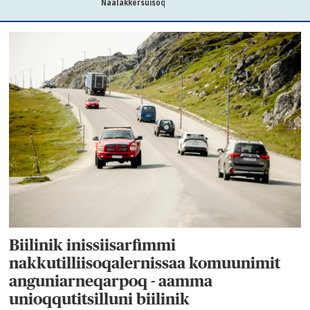
Naalakkersuisoqarfimmut
Biilinik inissiisarfimmi
nakkutilliisoqalernissaa komuunimit
anguniarneqarpoq - aamma
unioqqutitsilluni biilinik