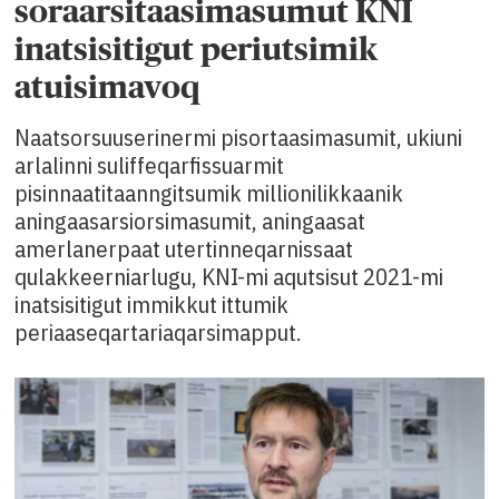
soraarsitaasimasumut KNI
inatsisitigut periutsimik
atuisimavoq
Naatsorsuuserinermi pisortaasimasumit, ukiuni
arlalinni suliffeqarfissuarmit
pisinnaatitaanngitsumik millionilikkaanik
aningaasarsiorsimasumit, aningaasat
amerlanerpaat utertinneqarnissaat
qulakkeerniarlugu, KNI-mi aqutsisut 2021-mi
inatsisitigut immikkut ittumik
periaaseqartariaqarsimapput.