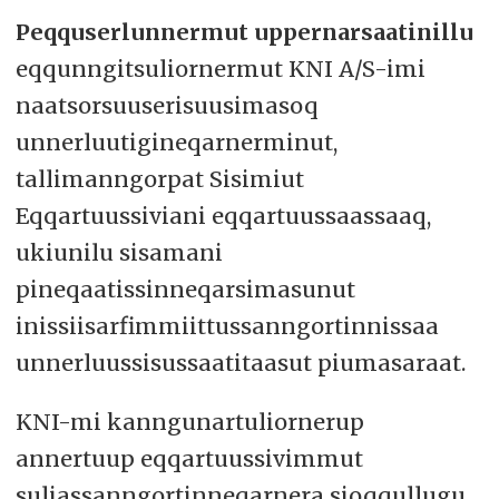
Peqquserlunnermut uppernarsaatinillu
eqqunngitsuliornermut KNI A/S-imi
naatsorsuuserisuusimasoq
unnerluutigineqarnerminut,
tallimanngorpat Sisimiut
Eqqartuussiviani eqqartuussaassaaq,
ukiunilu sisamani
pineqaatissinneqarsimasunut
inissiisarfimmiittussanngortinnissaa
unnerluussisussaatitaasut piumasaraat.
KNI-mi kanngunartuliornerup
annertuup eqqartuussivimmut
suliassanngortinneqarnera sioqqullugu,