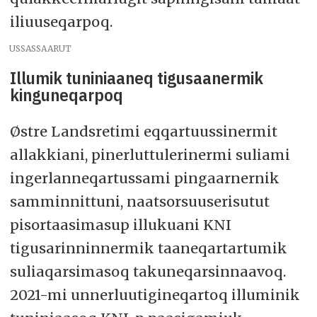
iliuuseqarpoq.
USSASSAARUT
Illumik tuniniaaneq tigusaanermik
kinguneqarpoq
Østre Landsretimi eqqartuussinermit
allakkiani, pinerluttulerinermi suliami
ingerlanneqartussami pingaarnernik
samminnittuni, naatsorsuuserisutut
pisortaasimasup illukuani KNI
tigusarinninnermik taaneqartartumik
suliaqarsimasoq takuneqarsinnaavoq.
2021-mi unnerluutigineqartoq illuminik