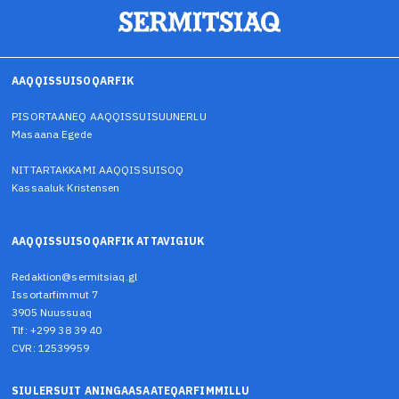
AAQQISSUISOQARFIK
PISORTAANEQ AAQQISSUISUUNERLU
Masaana Egede
NITTARTAKKAMI AAQQISSUISOQ
Kassaaluk Kristensen
AAQQISSUISOQARFIK ATTAVIGIUK
Redaktion@sermitsiaq.gl
Issortarfimmut 7
3905 Nuussuaq
Tlf: +299 38 39 40
CVR: 12539959
SIULERSUIT ANINGAASAATEQARFIMMILLU