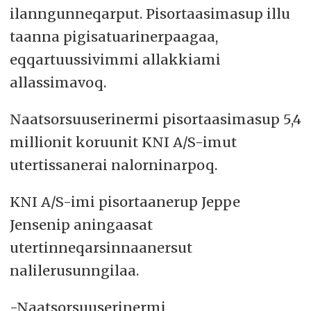
ilanngunneqarput. Pisortaasimasup illu
taanna pigisatuarinerpaagaa,
eqqartuussivimmi allakkiami
allassimavoq.
Naatsorsuuserinermi pisortaasimasup 5,4
millionit koruunit KNI A/S-imut
utertissanerai nalorninarpoq.
KNI A/S-imi pisortaanerup Jeppe
Jensenip aningaasat
utertinneqarsinnaanersut
nalilerusunngilaa.
-Naatsorsuuserinermi