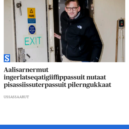
Aalisarnermut
ingerlatseqatigiiffippassuit nutaat
pisassiissuterpassuit pilerngukkaat
USSASSAARUT