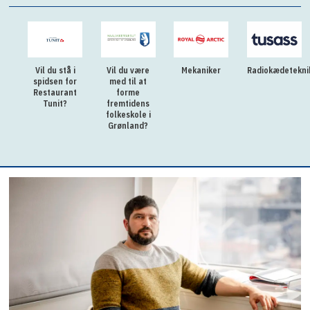
Vil du stå i
Vil du være
Mekaniker
Radiokædetekni
spidsen for
med til at
Restaurant
forme
Tunit?
fremtidens
folkeskole i
Grønland?