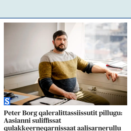
Peter Borg qaleralittassiissutit pillugu:
Aasianni suliffissat
qulakkeerneqarnissaat aalisarnerullu