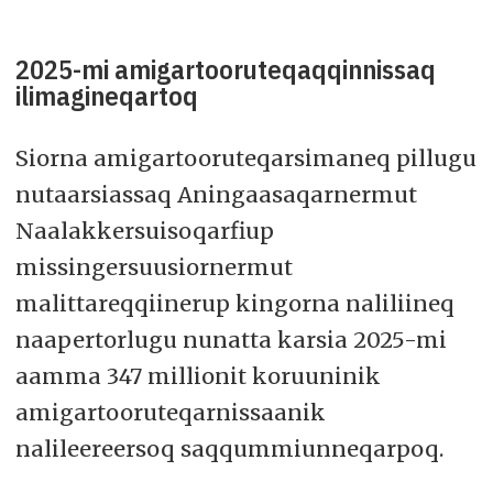
2025-mi amigartooruteqaqqinnissaq
ilimagineqartoq
Siorna amigartooruteqarsimaneq pillugu
nutaarsiassaq Aningaasaqarnermut
Naalakkersuisoqarfiup
missingersuusiornermut
malittareqqiinerup kingorna naliliineq
naapertorlugu nunatta karsia 2025-mi
aamma 347 millionit koruuninik
amigartooruteqarnissaanik
nalileereersoq saqqummiunneqarpoq.