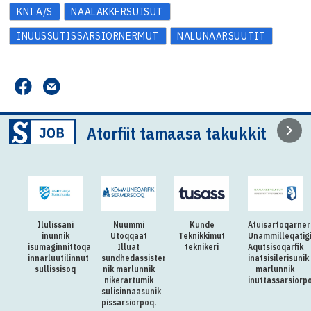
KNI A/S
NAALAKKERSUISUT
INUUSSUTISSARSIORNERMUT
NALUNAARSUUTIT
Atorfiit tamaasa takukkit
Ilulissani
Nuummi
Kunde
Atuisartoqarne
inunnik
Utoqqaat
Teknikkimut
Unammilleqatig
isumaginnittoqarfimmut
Illuat
teknikeri
Aqutsisoqarfik
innarluutilinnut
sundhedassistenti-
inatsisilerisunik
sullissisoq
nik marlunnik
marlunnik
nikerartumik
inuttassarsiorp
sulisinnaasunik
pissarsiorpoq.