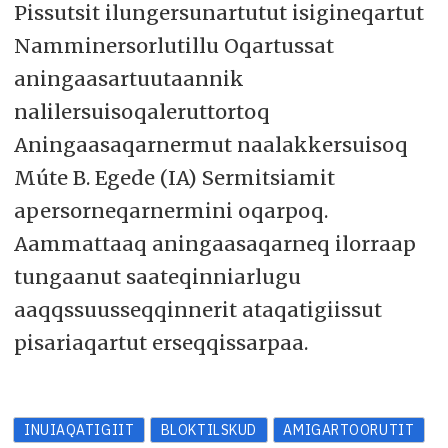
Pissutsit ilungersunartutut isigineqartut
Namminersorlutillu Oqartussat
aningaasartuutaannik
nalilersuisoqaleruttortoq
Aningaasaqarnermut naalakkersuisoq
Múte B. Egede (IA) Sermitsiamit
apersorneqarnermini oqarpoq.
Aammattaaq aningaasaqarneq ilorraap
tungaanut saateqinniarlugu
aaqqssuusseqqinnerit ataqatigiissut
pisariaqartut erseqqissarpaa.
INUIAQATIGIIT
BLOKTILSKUD
AMIGARTOORUTIT