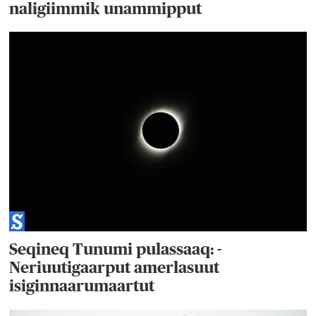
naligiimmik unammipput
Seqineq Tunumi pulassaaq: -
Neriuutigaarput amerlasuut
isiginnaarumaartut