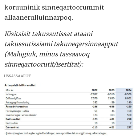
koruuninik sinneqartoorummit
allaanerulluinnarpoq.
Kisitsisit takussutissat ataani
takussutissiami takuneqarsinnaapput
(Malugiuk, minus tassaavoq
sinneqartoorutit/isertitat):
USSASSAARUT