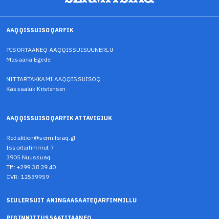
AAQQISSUISOQARFIK
PISORTAANEQ AAQQISSUISUUNERLU
Masaana Egede
NITTARTAKKAMI AAQQISSUISOQ
Kassaaluk Kristensen
AAQQISSUISOQARFIK ATTAVIGIUK
Redaktion@sermitsiaq.gl
Issortarfimmut 7
3905 Nuussuaq
Tlf: +299 38 39 40
CVR: 12539959
SIULERSUIT ANINGAASAATEQARFIMMILLU
PIGINNITTUSSAATITAANEQ