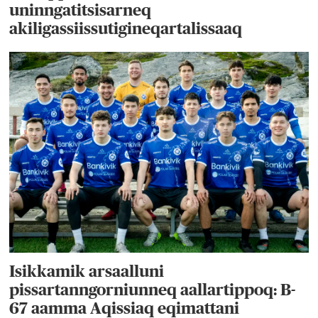
uninngatitsisarneq
akiligassiissutigineqartalissaaq
Isikkamik arsaalluni
pissartanngorniunneq aallartippoq: B-
67 aamma Aqissiaq eqimattani