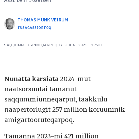
Assi: Leiff Josefsen
THOMAS MUNK
VEIRUM
TUSAGASSIORTOQ
SAQQUMMERSINNEQARPOQ
16. JUUNI 2025 - 17:40
Nunatta karsiata
2024-mut
naatsorsuutai tamanut
saqqummiunneqarput, taakkulu
naapertorlugit 257 million koruuninik
amigartooruteqarpoq.
Tamanna 2023-mi 421 million