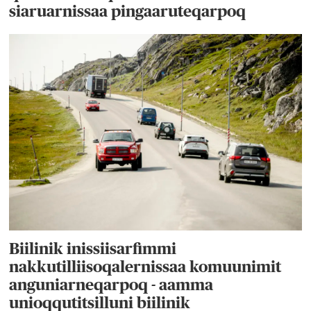
siaruarnissaa pingaaruteqarpoq
Biilinik inissiisarfimmi
nakkutilliisoqalernissaa komuunimit
anguniarneqarpoq - aamma
unioqqutitsilluni biilinik