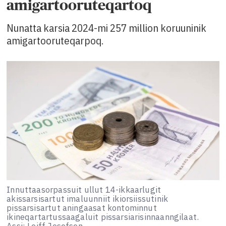
amigartooruteqartoq
Nunatta karsia 2024-mi 257 million koruuninik
amigartooruteqarpoq.
Innuttaasorpassuit ullut 14-ikkaarlugit
akissarsisartut imaluunniit ikiorsiissutinik
pissarsisartut aningaasat kontominnut
ikineqartartussaagaluit pissarsiarisinnaanngilaat.