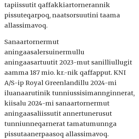
tapiissutit qaffakkiartornerannik
pissuteqarpoq, naatsorsuutini taama
allassimavoq.
Sanaartornermut
aningaasalersuinermullu
aningaasartuutit 2023-mut sanilliullugit
aamma 187 mio. kr.-nik qaffapput. KNI
A/S-ip Royal Greenlandillu 2024-mi
iluanaarutinik tunniussisimannginnerat,
kiisalu 2024-mi sanaartornermut
aningaasaliissutit annertunerusut
tunniunneqarnerat tamatumunnga
pissutaanerpaasoq allassimavoq.