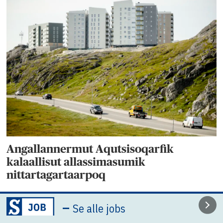
Angallannermut Aqutsisoqarfik
kalaallisut allassimasumik
nittartagartaarpoq
–
Se alle jobs