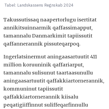
Tabel: Landskassens Regnskab 2024
Takussutissaq naapertorlugu isertitat
annikitsuinnarmik qaffassimapput,
tamannalu Danmarkimit tapiissutit
qaffannerannik pissuteqarpoq.
Ingerlatsinermut aningaasartuutit 411
million koruuninik qaffariarput,
tamannalu sulisunut taartaasunullu
aningaasartuutit qaffakkiartornerannik,
kommuninut tapiissutit
qaffakkiartornerannik kiisalu
peqatigiiffinnut suliffeqarfinnullu