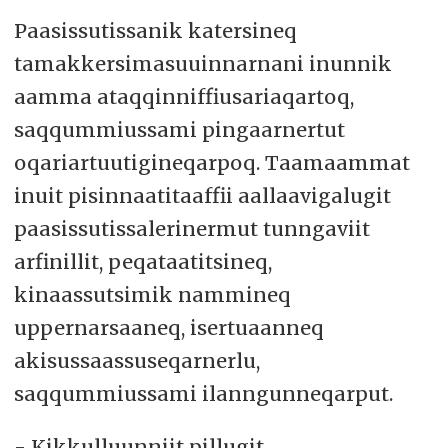
Paasissutissanik katersineq
tamakkersimasuuinnarnani inunnik
aamma ataqqinniffiusariaqartoq,
saqqummiussami pingaarnertut
oqariartuutigineqarpoq. Taamaammat
inuit pisinnaatitaaffii aallaavigalugit
paasissutissalerinermut tunngaviit
arfinillit, peqataatitsineq,
kinaassutsimik nammineq
uppernarsaaneq, isertuaanneq
akisussaassuseqarnerlu,
saqqummiussami ilanngunneqarput.
- Kikkulluunniit pillugit