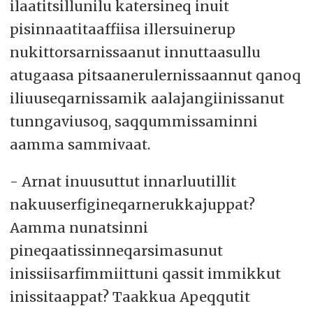
ilaatitsillunilu katersineq inuit
pisinnaatitaaffiisa illersuinerup
nukittorsarnissaanut innuttaasullu
atugaasa pitsaanerulernissaannut qanoq
iliuuseqarnissamik aalajangiinissanut
tunngaviusoq, saqqummissaminni
aamma sammivaat.
- Arnat inuusuttut innarluutillit
nakuuserfigineqarnerukkajuppat?
Aamma nunatsinni
pineqaatissinneqarsimasunut
inissiisarfimmiittuni qassit immikkut
inissitaappat? Taakkua Apeqqutit