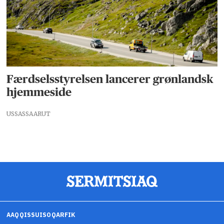
Færdselsstyrelsen lancerer grønlandsk
hjemmeside
USSASSAARUT
AAQQISSUISOQARFIK