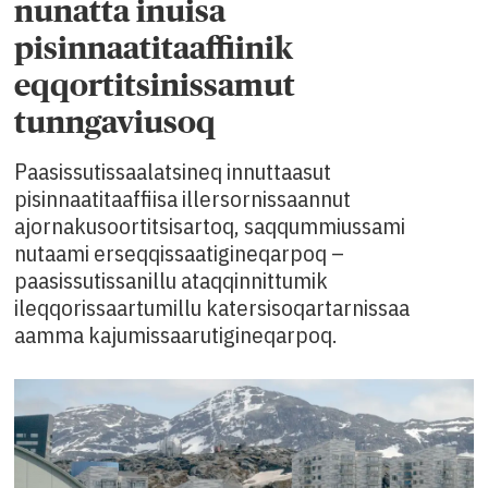
nunatta inuisa
pisinnaatitaaffiinik
eqqortitsinissamut
tunngaviusoq
Paasissutissaalatsineq innuttaasut
pisinnaatitaaffiisa illersornissaannut
ajornakusoortitsisartoq, saqqummiussami
nutaami erseqqissaatigineqarpoq –
paasissutissanillu ataqqinnittumik
ileqqorissaartumillu katersisoqartarnissaa
aamma kajumissaarutigineqarpoq.