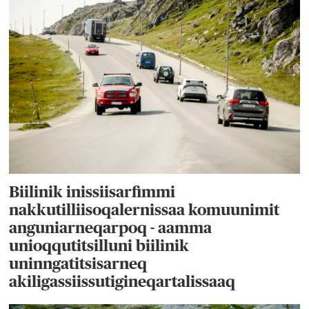
Biilinik inissiisarfimmi
nakkutilliisoqalernissaa komuunimit
anguniarneqarpoq - aamma
unioqqutitsilluni biilinik
uninngatitsisarneq
akiligassiissutigineqartalissaaq