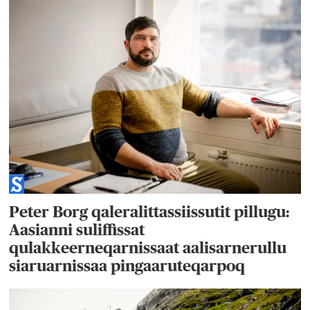
Peter Borg qaleralittassiissutit pillugu:
Aasianni suliffissat
qulakkeerneqarnissaat aalisarnerullu
siaruarnissaa pingaaruteqarpoq