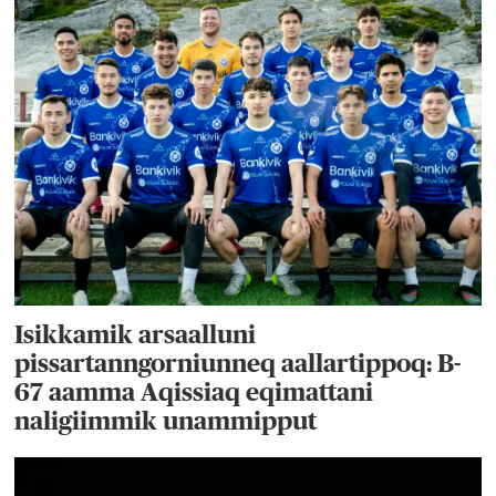
Isikkamik arsaalluni
pissartanngorniunneq aallartippoq: B-
67 aamma Aqissiaq eqimattani
naligiimmik unammipput