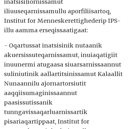
inatsisiliornissamut
iliuuseqarnissamullu aporfiliisartoq,
Institut for Menneskerettighederip IPS-
illu aamma erseqissaatigaat:
- Oqartussat inatsisinik nutaanik
akuersissuteqarnissamut, inuiaqatigiit
inuunermi atugaasa siuarsarnissaannut
suliniutinik aallartitsinissamut Kalaallit
Nunaannilu ajornartorsiutit
aaqqiisumaginissaannut
paasissutissanik
tunngavissaqarluarnissartik
pisariaqartippaat, Institut for