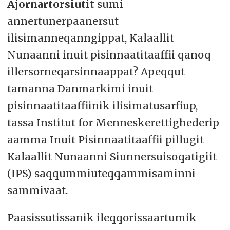
Ajornartorsiutit
sumi
annertunerpaanersut
ilisimanneqanngippat, Kalaallit
Nunaanni inuit pisinnaatitaaffii qanoq
illersorneqarsinnaappat? Apeqqut
tamanna Danmarkimi inuit
pisinnaatitaaffiinik ilisimatusarfiup,
tassa Institut for Menneskerettighederip
aamma Inuit Pisinnaatitaaffii pillugit
Kalaallit Nunaanni Siunnersuisoqatigiit
(IPS) saqqummiuteqqammisaminni
sammivaat.
Paasissutissanik ileqqorissaartumik