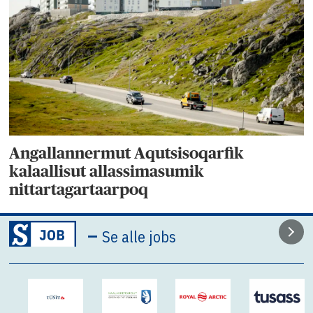
Angallannermut Aqutsisoqarfik
kalaallisut allassimasumik
nittartagartaarpoq
–
Se alle jobs