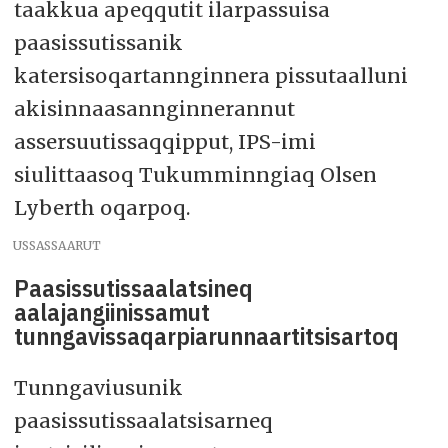
taakkua apeqqutit ilarpassuisa
paasissutissanik
katersisoqartannginnera pissutaalluni
akisinnaasannginnerannut
assersuutissaqqipput, IPS-imi
siulittaasoq Tukumminngiaq Olsen
Lyberth oqarpoq.
USSASSAARUT
Paasissutissaalatsineq
aalajangiinissamut
tunngavissaqarpiarunnaartitsisartoq
Tunngaviusunik
paasissutissaalatsisarneq