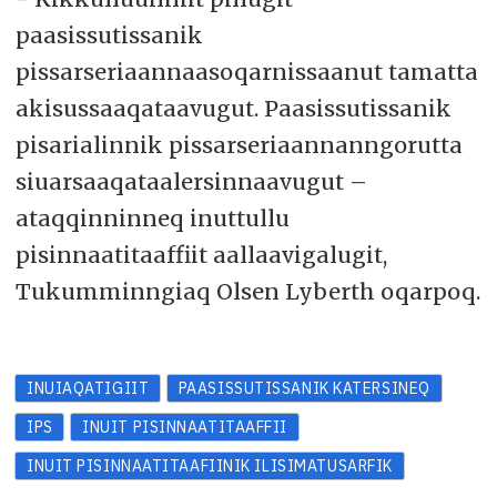
paasissutissanik
pissarseriaannaasoqarnissaanut tamatta
akisussaaqataavugut. Paasissutissanik
pisarialinnik pissarseriaannanngorutta
siuarsaaqataalersinnaavugut –
ataqqinninneq inuttullu
pisinnaatitaaffiit aallaavigalugit,
Tukumminngiaq Olsen Lyberth oqarpoq.
INUIAQATIGIIT
PAASISSUTISSANIK KATERSINEQ
IPS
INUIT PISINNAATITAAFFII
INUIT PISINNAATITAAFIINIK ILISIMATUSARFIK