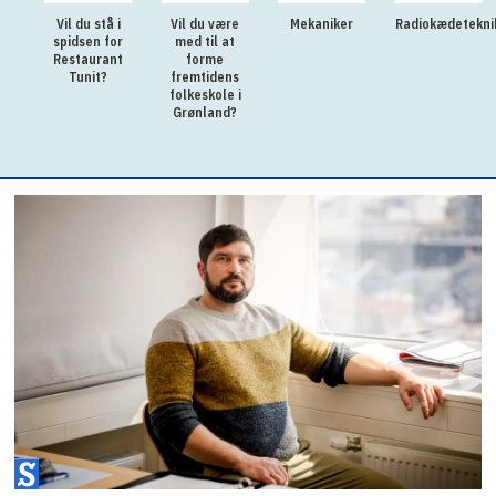
Vil du stå i
Vil du være
Mekaniker
Radiokædetekni
spidsen for
med til at
Restaurant
forme
Tunit?
fremtidens
folkeskole i
Grønland?