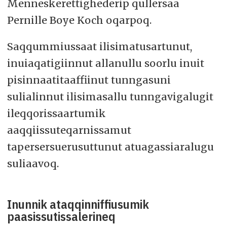
Menneskerettighederip qullersaa
Pernille Boye Koch oqarpoq.
Saqqummiussaat ilisimatusartunut,
inuiaqatigiinnut allanullu soorlu inuit
pisinnaatitaaffiinut tunngasuni
sulialinnut ilisimasallu tunngavigalugit
ileqqorissaartumik
aaqqiissuteqarnissamut
tapersersuerusuttunut atuagassiaralugu
suliaavoq.
Inunnik ataqqinniffiusumik
paasissutissalerineq