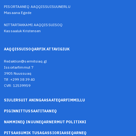
PISORTAANEQ AAQQISSUISUUNERLU
Masaana Egede
NITTARTAKKAMI AAQQISSUISOQ
Kassaaluk Kristensen
AAQQISSUISOQARFIK ATTAVIGIUK
Redaktion@sermitsiaq.gl
Issortarfimmut 7
3905 Nuussuaq
Tlf: +299 38 39 40
CVR: 12539959
SIULERSUIT ANINGAASAATEQARFIMMILLU
PIGINNITTUSSAATITAANEQ
NAMMINEQ INUUNEQARNERMUT POLITIKKI
PITSAASUMIK TUSAGASSIORIAASEQARNEQ