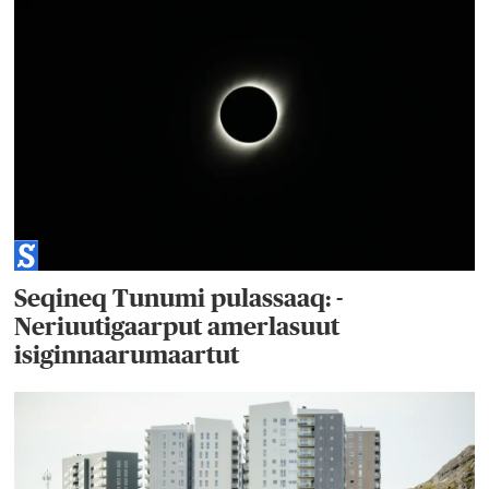
Seqineq Tunumi pulassaaq: -
Neriuutigaarput amerlasuut
isiginnaarumaartut