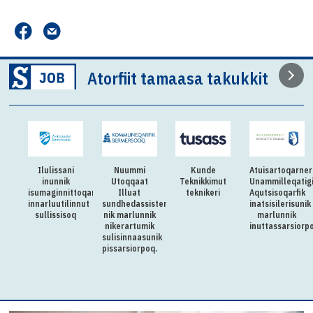
Atorfiit tamaasa takukkit
Ilulissani
Nuummi
Kunde
Atuisartoqarne
inunnik
Utoqqaat
Teknikkimut
Unammilleqatig
isumaginnittoqarfimmut
Illuat
teknikeri
Aqutsisoqarfik
innarluutilinnut
sundhedassistenti-
inatsisilerisunik
sullissisoq
nik marlunnik
marlunnik
nikerartumik
inuttassarsiorp
sulisinnaasunik
pissarsiorpoq.