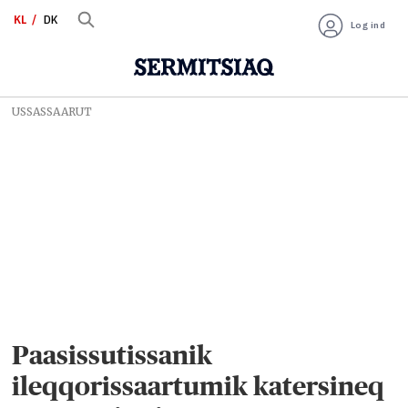
KL
DK
Log ind
USSASSAARUT
Paasissutissanik
ileqqorissaartumik katersineq