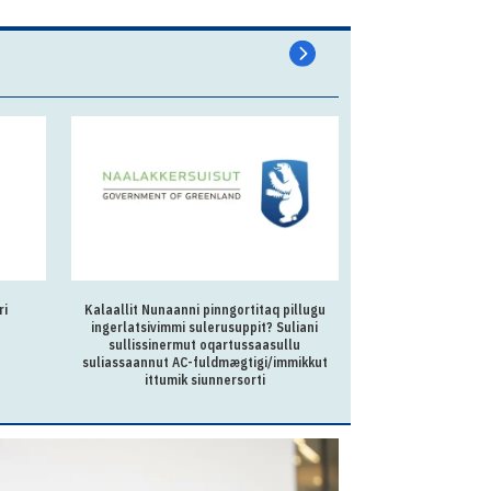
ri
Kalaallit Nunaanni pinngortitaq pillugu
Kalaallit Nunaan
ingerlatsivimmi sulerusuppit? Suliani
Oqartussanut kukkun
sullissinermut oqartussaasullu
suliassaannut AC-fuldmægtigi/immikkut
ittumik siunnersorti