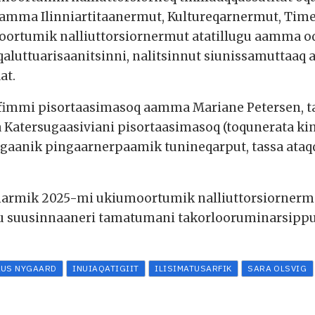
 aamma Ilinniartitaanermut, Kultureqarnermut, Ti
moortumik nalliuttorsiornermut atatillugu aamma 
qaluttuarisaanitsinni, nalitsinnut siunissamuttaaq a
at.
erfimmi pisortaasimasoq aamma Mariane Petersen, ta
atersugaasiviani pisortaasimasoq (toqunerata kin
agaanik pingaarnerpaamik tunineqarput, tassa ataq
marmik 2025-mi ukiumoortumik nalliuttorsiornermi
llu suusinnaaneri tamatumani takorlooruminarsippu
AUS NYGAARD
INUIAQATIGIIT
ILISIMATUSARFIK
SARA OLSVIG