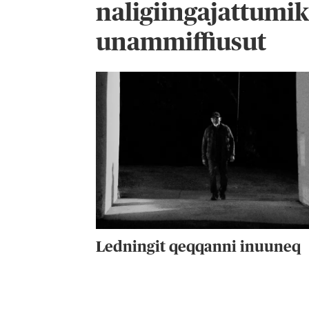
naligiingajattumi
unammiffiusut
Ledningit qeqqanni inuuneq