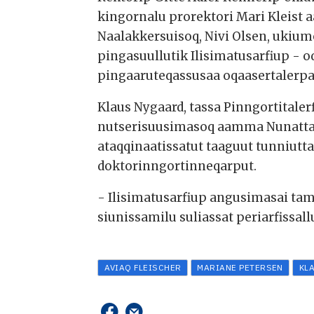
kingornalu prorektori Mari Kleist
Naalakkersuisoq, Nivi Olsen, ukiu
pingasuullutik Ilisimatusarfiup - o
pingaaruteqassusaa oqaasertalerpa
Klaus Nygaard, tassa Pinngortital
nutserisuusimasoq aamma Nunatta K
ataqqinaatissatut taaguut tunniutt
doktorinngortinneqarput.
- Ilisimatusarfiup angusimasai ta
siunissamilu suliassat periarfissa
AVIAQ FLEISCHER
MARIANE PETERSEN
KL