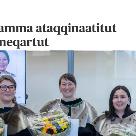
aamma ataqqinaatitut
neqartut