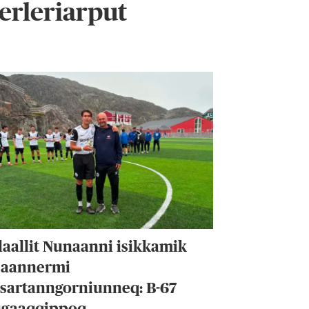
erleriarput
laallit Nunaanni isikkamik
saannermi
ssartanngorniunneq: B-67
ugaaqqippoq