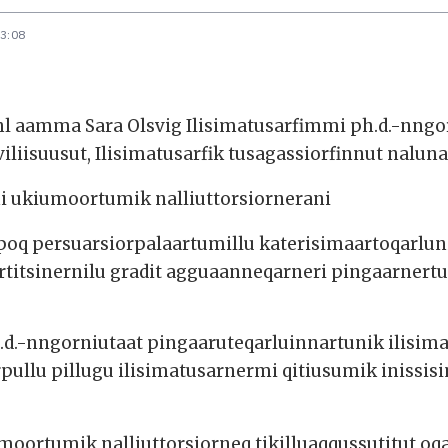
13:08
hl aamma Sara Olsvig Ilisimatusarfimmi ph.d.-nn
liisuusut, Ilisimatusarfik tusagassiorfinnut nalu
i ukiumoortumik nalliuttorsiornerani
poq persuarsiorpalaartumillu katerisimaartoqarlun
titsinernilu gradit agguaanneqarneri pingaarnertut
d.-nngorniutaat pingaaruteqarluinnartunik ilisima
rpullu pillugu ilisimatusarnermi qitiusumik iniss
umoortumik nalliuttorsiorneq tikilluaqqussutitut 