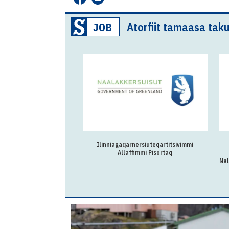
Atorfiit tamaasa taku
Ilinniagaqarnersiuteqartitsivimmi
Allaffimmi Pisortaq
Nal