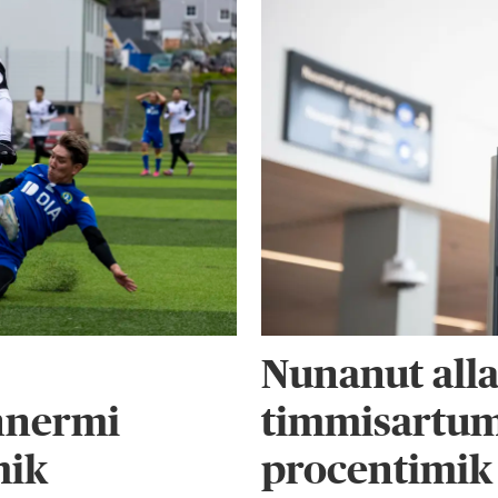
Nunanut all
nnermi
timmisartumi
mik
procentimik 