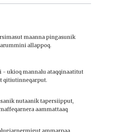
gorsimasut maanna pingasunik
naarummini allappoq.
i - ukioq mannalu ataqqinaatitut
 qitiutinneqarput.
sanik nutaanik tapersiipput,
isimaffeqarnera aammattaaq
oqalugiarnermigut ammarpaa,