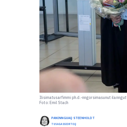
Ilisimatusarfimmi ph.d.-nngorsimasunut ilanngu
Foto: Emil Stach
PANINNGUAQ
STEENHOLDT
TUSAGASSIORTOQ