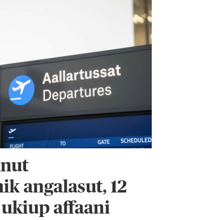
anut
k angalasut, 12
ukiup affaani