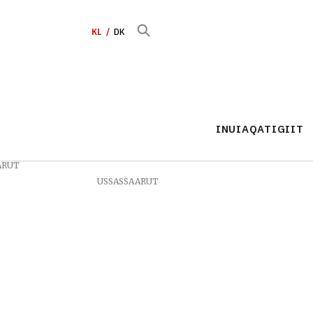
KL
DK
INUIAQATIGIIT
ARUT
USSASSAARUT