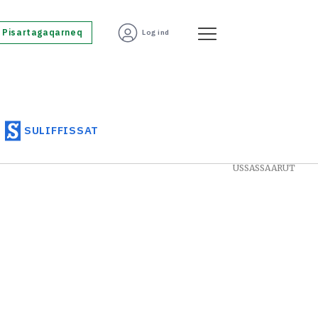
Pisartagaqarneq
Log ind
SULIFFISSAT
USSASSAARUT