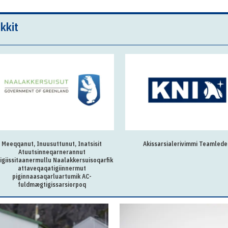
kkit
Meeqqanut, Inuusuttunut, Inatsisit
Akissarsialerivimmi Teamlede
Atuutsinneqarnerannut
igiissitaanermullu Naalakkersuisoqarfik
attaveqaqatigiinnermut
piginnaasaqarluartumik AC-
fuldmægtigissarsiorpoq