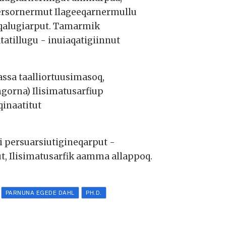
mersornermut Ilageeqarnermullu
oqalugiarput. Tamarmik
tatillugu - inuiaqatigiinnut
ssa taalliortuusimasoq,
gorna) Ilisimatusarfiup
qinaatitut
 persuarsiutigineqarput -
t, Ilisimatusarfik aamma allappoq.
PARNUNA EGEDE DAHL
PH.D.