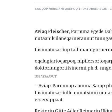
SAQQUMMERSINNEQARPOQ
1. OKTOBARI 2025 - 
Aviaq Fleischer
, Parnuna Egede Da
nutaanik ilaneqarnerannut tunngavi
Ilisimatusarfiup tallimanngornerm
oqalugiartoqarpoq, nipilersortoqar
doktorinngortitsinermi ph.d.-nngor
USSASSAARUT
- Aviap, Parnunap aamma Sarap ph.
Ilisimatusarfiullu nunatsinni nuna
ersersippaat.
Rektorip Gitte Adler Reimerip Uki