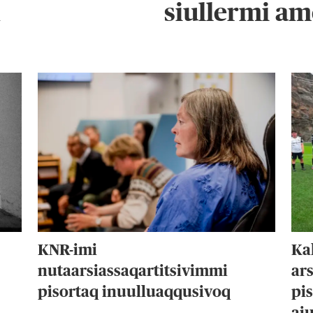
k
siullermi am
KNR-imi
Ka
nutaarsiassaqartitsivimmi
ar
pisortaq inuulluaqqusivoq
pi
aj