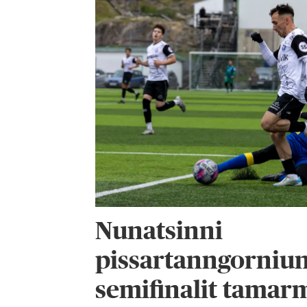
Nunatsinni
pissartanngorniu
semifinalit tamar