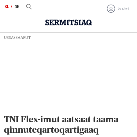
KL
DK
Log ind
USSASSAARUT
TNI Flex-imut aatsaat taama
qinnuteqartoqartigaaq