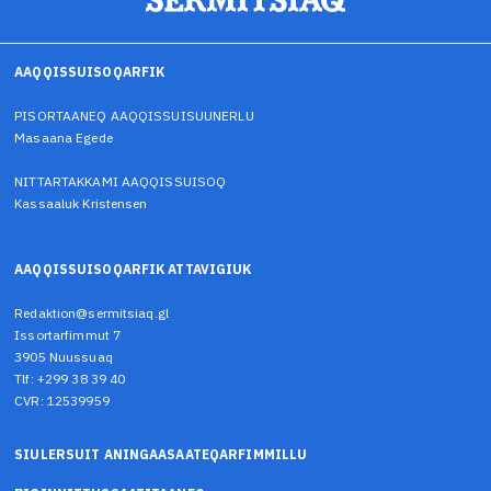
AAQQISSUISOQARFIK
PISORTAANEQ AAQQISSUISUUNERLU
Masaana Egede
NITTARTAKKAMI AAQQISSUISOQ
Kassaaluk Kristensen
AAQQISSUISOQARFIK ATTAVIGIUK
Redaktion@sermitsiaq.gl
Issortarfimmut 7
3905 Nuussuaq
Tlf: +299 38 39 40
CVR: 12539959
SIULERSUIT ANINGAASAATEQARFIMMILLU