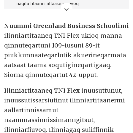
naqitat ilaanni allaaserisaavoq.
Allaaserisat pisartagaqartunit taamaallaat
atuarneqarsinnaapput.
Nuummi Greenland Business Schoolimi
Atuarluarna.
ilinniartitaaneq TNI Flex ukioq manna
qinnuteqartuni 109-iusuni 89-it
piukkunnaateqarlutik akuerineqarmata
aatsaat taama soqutigineqartigaaq.
Siorna qinnuteqartut 42-upput.
Ilinniartitaaneq TNI Flex inuusuttunut,
inuussutissarsiutinut ilinniartitaanermi
aallartinnissamut
naammassinnissimanngitsut,
ilinniarfiuvoq. Ilinniagaq suliffinnik