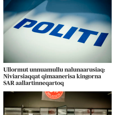
Ullormut unnuamullu nalunaarusiaq:
Niviarsiaqqat qimaanerisa kingorna
SAR aallartinneqartoq