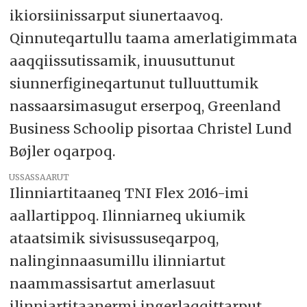
ikiorsiinissarput siunertaavoq.
Qinnuteqartullu taama amerlatigimmata
aaqqiissutissamik, inuusuttunut
siunnerfigineqartunut tulluuttumik
nassaarsimasugut erserpoq, Greenland
Business Schoolip pisortaa Christel Lund
Bøjler oqarpoq.
USSASSAARUT
Ilinniartitaaneq TNI Flex 2016-imi
aallartippoq. Ilinniarneq ukiumik
ataatsimik sivisussuseqarpoq,
nalinginnaasumillu ilinniartut
naammassisartut amerlasuut
ilinniartitaanermi ingerlaqqittarput.