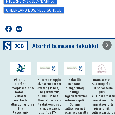
NIUERNERMIK ILINNIARFIK
GREENLAND BUSINESS SCHOOL
Atorfiit tamaasa takukkit
Ph.d.-tut
Nittarsaateqqitaq:Killiliussap
Kalaallit
Inatsisartut
atorfik -
sivitsorneqarnera:
Nunaanni
Allattoqarfiat
Imarpissualerineq
Avatangiisinut,
pinngortitaq
Sulisoqarnermu
- Kalaallit
Pinngortitamut,
pillugu
(HR)
Nunaata
Nukissiuutinut
ingerlatsivimmi
Allaffissornerm
imartaata
Ilisimatusarnermullu
sulerusuppit?
immikkoortorta
allangoriartornera,
Naalakkersuisoqarfimmi
Suliani
immikkoortorta
Sila
ilisimasassarsiornermut
sullissinermut
pisortamik
Pissusianik
allaffiup IT-
oqartussaasullu
sulisussarsiorp