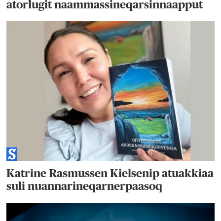
atorlugit naammassineqarsinnaapput
Katrine Rasmussen Kielsenip atuakkiaa
suli nuannarineqarnerpaasoq