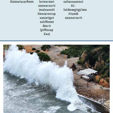
ilisimatusarfimmut
lerinermut
suliassaannut
siunnersorti
AC-
imaluunniit
fuldmægtigi/immikkut
ilinniarnerup
ittumik
saniatigut
siunnersorti
suliffimmi
ikiorti
(piffissap
ilaa)