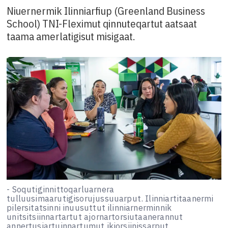
Niuernermik Ilinniarfiup (Greenland Business
School) TNI-Fleximut qinnuteqartut aatsaat
taama amerlatigisut misigaat.
- Soqutiginnittoqarluarnera
tulluusimaarutigisorujussuuarput. Ilinniartitaanermi
pilersitatsinni inuusuttut ilinniarnerminnik
unitsitsiinnartartut ajornartorsiutaanerannut
annertusiartuinnartumut ikiorsiinissarput