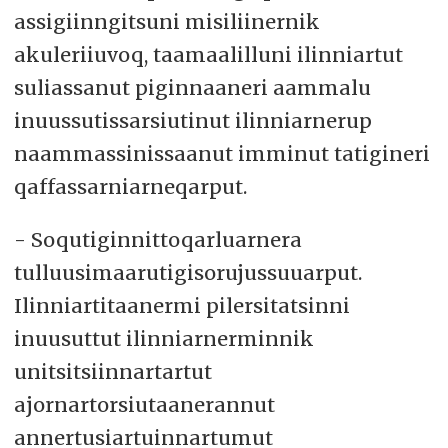
assigiinngitsuni misiliinernik
akuleriiuvoq, taamaalilluni ilinniartut
suliassanut piginnaaneri aammalu
inuussutissarsiutinut ilinniarnerup
naammassinissaanut imminut tatigineri
qaffassarniarneqarput.
- Soqutiginnittoqarluarnera
tulluusimaarutigisorujussuuarput.
Ilinniartitaanermi pilersitatsinni
inuusuttut ilinniarnerminnik
unitsitsiinnartartut
ajornartorsiutaanerannut
annertusiartuinnartumut