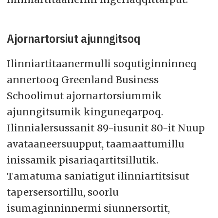
Ajornartorsiut ajunngitsoq
Ilinniartitaanermulli soqutiginninneq
annertooq Greenland Business
Schoolimut ajornartorsiummik
ajunngitsumik kinguneqarpoq.
Ilinnialersussanit 89-iusunit 80-it Nuup
avataaneersuupput, taamaattumillu
inissamik pisariaqartitsillutik.
Tamatuma saniatigut ilinniartitsisut
tapersersortillu, soorlu
isumaginninnermi siunnersortit,