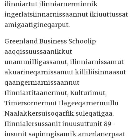
ilinniartut ilinniarnerminnik
ingerlatsiinnarnissaannut ikiuuttussat
amigaatigineqarput.
Greenland Business Schoolip
aaqqissuussaanikkut
unammilligassanut, ilinniarnissamut
akuarineqarnissamut killiliisinnaasut
qaangerniarnissaannut
Ilinniartitaanermut, Kulturimut,
Timersornermut Ilageeqarnermullu
Naalakkersuisoqarfik suleqatigaa.
Ilinnialersussanit inuusuttunit 89-
iusunit sapinngisamik amerlanerpaat