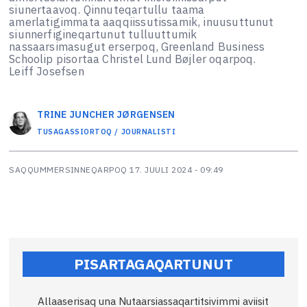
siunertaavoq. Qinnuteqartullu taama
amerlatigimmata aaqqiissutissamik, inuusuttunut
siunnerfigineqartunut tulluuttumik
nassaarsimasugut erserpoq, Greenland Business
Schoolip pisortaa Christel Lund Bøjler oqarpoq.
Leiff Josefsen
TRINE JUNCHER
JØRGENSEN
TUSAGASSIORTOQ / JOURNALISTI
SAQQUMMERSINNEQARPOQ
17. JUULI 2024 - 09:49
PISARTAGAQARTUNUT
Allaaserisaq una Nutaarsiassaqartitsivimmi aviisit