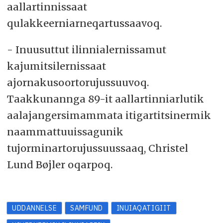
aallartinnissaat
qulakkeerniarneqartussaavoq.
- Inuusuttut ilinnialernissamut
kajumitsilernissaat
ajornakusoortorujussuuvoq.
Taakkunannga 89-it aallartinniarlutik
aalajangersimammata itigartitsinermik
naammattuuissagunik
tujorminartorujussuussaaq, Christel
Lund Bøjler oqarpoq.
UDDANNELSE
SAMFUND
INUIAQATIGIIT