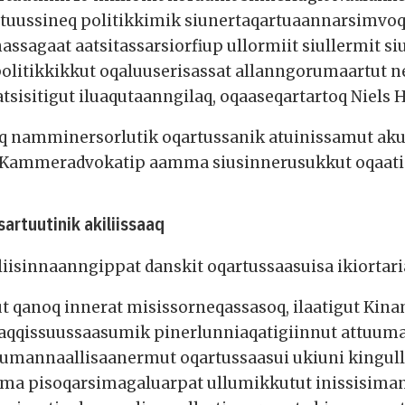
uussineq politikkimik siunertaqartuaannarsimvoq, a
nnassagaat aatsitassarsiorfiup ullormiit siullermit s
politikkikkut oqaluuserisassat allanngorumaartut ne
inatsisitigut iluaqutaanngilaq, oqaaseqartartoq Niel
iaq namminersorlutik oqartussanik atuinissamut a
q Kammeradvokatip aamma siusinnerusukkut oqaati
rtuutinik akiliissaaq
liisinnaanngippat danskit oqartussaasuisa ikiorta
t qanoq innerat misissorneqassasoq, ilaatigut Kin
aaqqissuussaasumik pinerlunniaqatigiinnut attuum
sumannaallisaanermut oqartussaasui ukiuni kinguller
ma pisoqarsimagaluarpat ullumikkutut inissisima