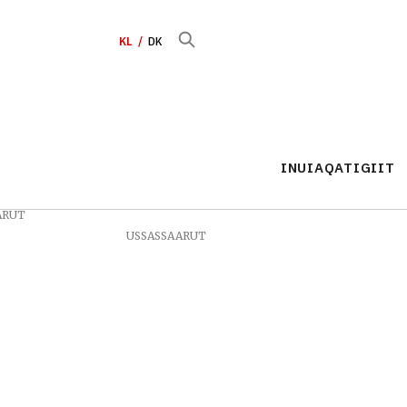
KL
DK
INUIAQATIGIIT
ARUT
USSASSAARUT