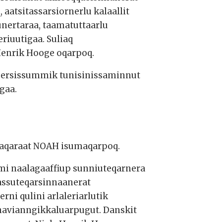
atsitassarsiornerlu kalaallit
iunertaraa, taamatuttaarlu
riuutigaa. Suliaq
s Henrik Hooge oqarpoq.
kuersissummik tunisinissaminnut
gaa.
riaqaraat NOAH isumaqarpoq.
ami naalagaaffiup sunniuteqarnera
assuteqarsinnaanerat
ni qulini arlaleriarlutik
navianngikkaluarpugut. Danskit