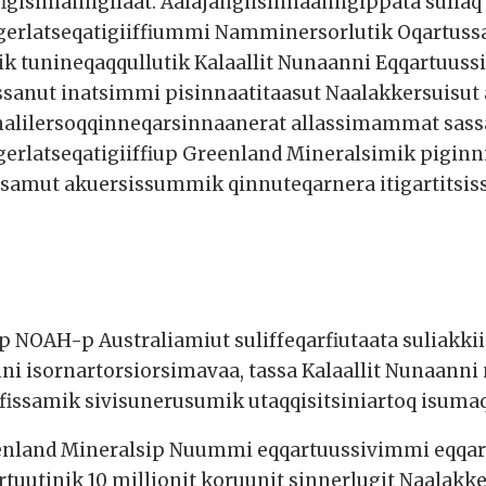
gisimanngilaat. Aalajangiisinnaanngippata suliaq 
erlatseqatigiiffiummi Namminersorlutik Oqartuss
 tunineqaqqullutik Kalaallit Nunaanni Eqqartuus
ssanut inatsimmi pisinnaatitaasut Naalakkersuisut 
nalilersoqqinneqarsinnaanerat allassimammat sass
erlatseqatigiiffiup Greenland Mineralsimik piginn
samut akuersissummik qinnuteqarnera itigartitsis
iup NOAH-p Australiamiut suliffeqarfiutaata suliakki
nni isornartorsiorsimavaa, tassa Kalaallit Nunaanni
fissamik sivisunerusumik utaqqisitsiniartoq isuma
nland Mineralsip Nuummi eqqartuussivimmi eqqartu
tuutinik 10 millionit koruunit sinnerlugit Naalakk