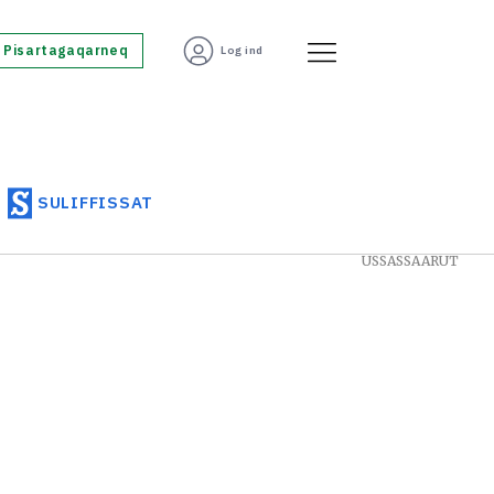
Pisartagaqarneq
Log ind
SULIFFISSAT
USSASSAARUT