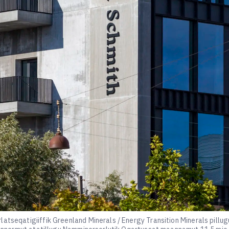
atseqatigiiffik Greenland Minerals / Energy Transition Minerals pillu