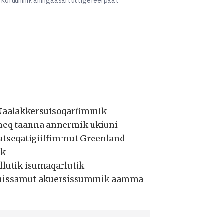
. koruuninik aningaasartuutigereerpaat
 Naalakkersuisoqarfimmik
uineq taanna annermik ukiuni
latseqatigiiffimmut Greenland
ik
lutik isumaqarlutik
iaanissamut akuersissummik aamma