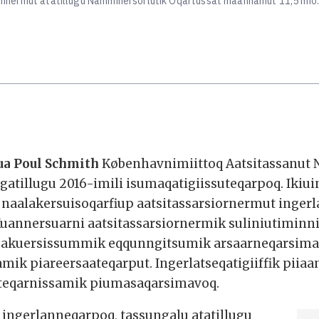
ortinnermut atatillugu Namminersorlutik Oqartussat maannamut 11,5 mio
sua Poul Schmith
Københavnimiittoq Aatsitassanut
ngatillugu 2016-imili isumaqatigiissuteqarpoq. Iki
i naalakersuisoqarfiup aatsitassarsiornermut inger
Kuannersuarni aatsitassarsiornermik suliniutiminn
k akuersissummik eqqunngitsumik arsaarneqarsimal
mik piareersaateqarput. Ingerlatseqatigiiffik pi
suteqarnissamik piumasaqarsimavoq.
t ingerlanneqarpoq, tassungalu atatillugu