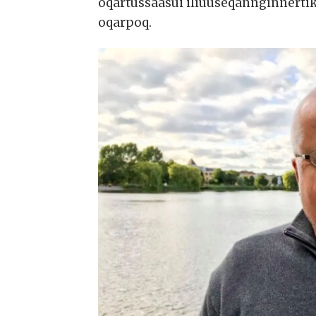
oqartussaasui iliuuseqannginnertik
oqarpoq.