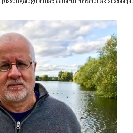
 pissutigalugu suliap aallartinneranut akisussaaqa