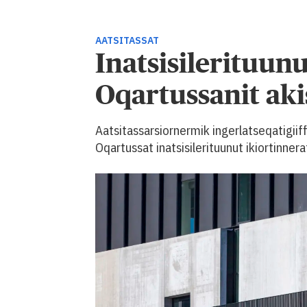
AATSITASSAT
Inatsisilerituun
Oqartussanit ak
Aatsitassarsiornermik ingerlatseqatigiif
Oqartussat inatsisilerituunut ikiortinne