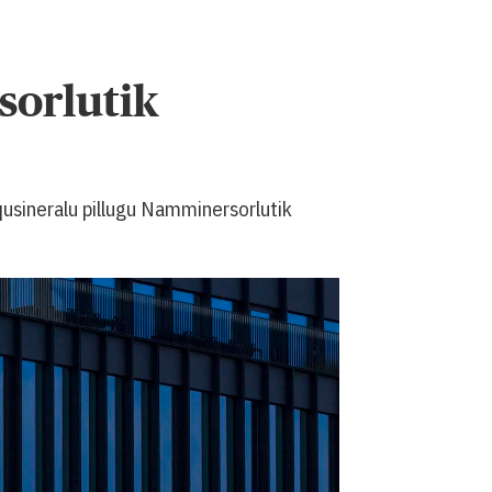
sorlutik
qusineralu pillugu Namminersorlutik