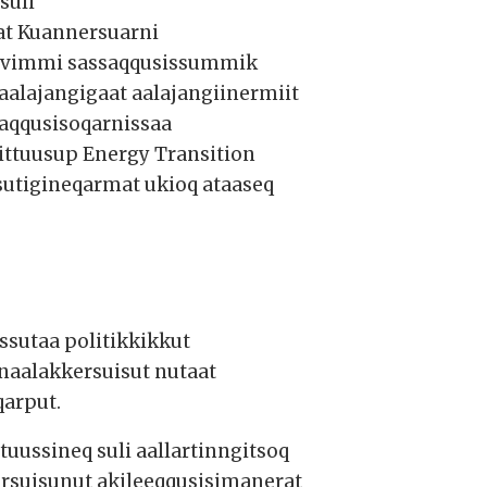
suli
at Kuannersuarni
sivimmi sassaqqusissummik
aalajangigaat aalajangiinermiit
aqqusisoqarnissaa
ittuusup Energy Transition
sutigineqarmat ukioq ataaseq
issutaa politikkikkut
 naalakkersuisut nutaat
qarput.
ussineq suli aallartinngitsoq
ersuisunut akileeqqusisimanerat