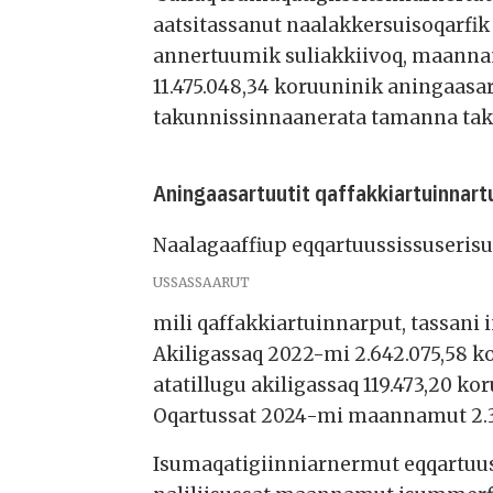
aatsitassanut naalakkersuisoqarfik
annertuumik suliakkiivoq, maann
11.475.048,34 koruuninik aningaasa
takunnissinnaanerata tamanna tak
Aningaasartuutit qaffakkiartuinnart
Naalagaaffiup eqqartuussissuserisu
USSASSAARUT
mili qaffakkiartuinnarput, tassani 
Akiligassaq 2022-mi 2.642.075,58 
atatillugu akiligassaq 119.473,20 
Oqartussat 2024-mi maannamut 2.3
Isumaqatigiinniarnermut eqqartuus