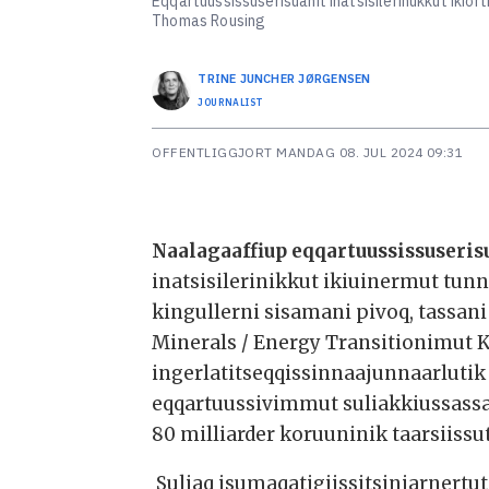
Eqqartuussissuserisuanit inatsisilerinukkut iki
Thomas Rousing
TRINE JUNCHER
JØRGENSEN
JOURNALIST
OFFENTLIGGJORT
MANDAG 08. JUL 2024 09:31
Naalagaaffiup eqqartuussissuseri
inatsisilerinikkut ikiuinermut tun
kingullerni sisamani pivoq, tassan
Minerals / Energy Transitionimut 
ingerlatitseqqissinnaajunnaarluti
eqqartuussivimmut suliakkiussassa
80 milliarder koruuninik taarsiis
Suliaq isumaqatigiissitsiniarnertu