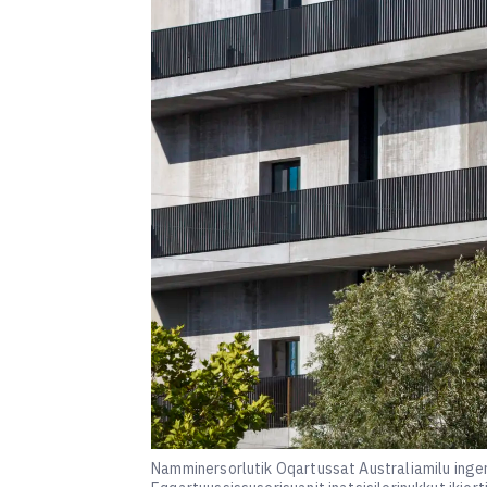
Namminersorlutik Oqartussat Australiamilu ingerl