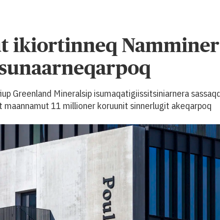
ut ikiortinneq Namminer
isunaarneqarpoq
fiup Greenland Mineralsip isumaqatigiissitsiniarnera sassaq
rat maannamut 11 millioner koruunit sinnerlugit akeqarpoq