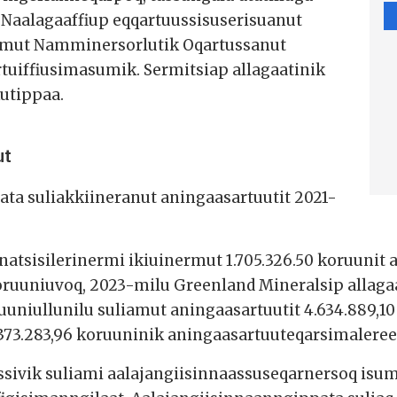
 Naalagaaffiup eqqartuussisuserisuanut
amut Namminersorlutik Oqartussanut
rtuiffiusimasumik. Sermitsiap allagaatinik
utippaa.
ut
ata suliakkiineranut aningaasartuutit 2021-
inatsisilerinermi ikiuinermut 1.705.326.50 koruunit
koruuniuvoq, 2023-milu Greenland Mineralsip alla
koruuniullunilu suliamut aningaasartuutit 4.634.889
73.283,96 koruuninik aningaasartuuteqarsimaleree
sivik suliami aalajangiisinnaassuseqarnersoq isum