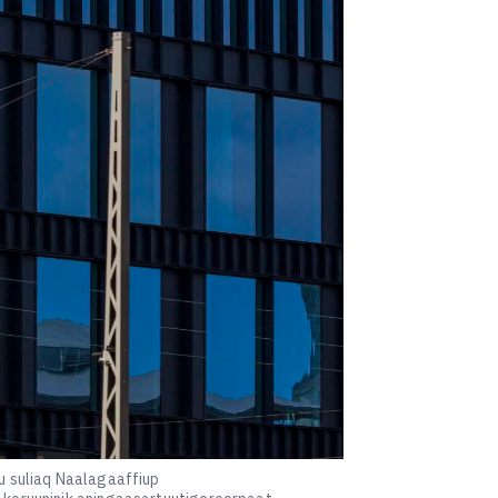
gu suliaq Naalagaaffiup