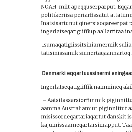
NOAH-miit apeqquserparput. Eqqart
politikeriisa periarfissatut attatii
Inatsisartunut qinersisoqareerpat 
ingerlatseqatigiiffiup aallartitaa 
Isumaqatigiissitsiniarnermik sul
tatisinissamik siunertaqaannarto
Danmarki eqqartuussinermi aningaasa
Ingerlatseqatigiiffik nammineq aki
– Aatsitassarsiorfimmik piginnittu
aamma Australiamiut piginnittut 
misissorneqartariaqartut danskit i
kajumissaarneqartarsimapput. Taa