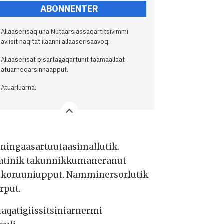
ABONNENTER
Allaaserisaq una Nutaarsiassaqartitsivimmi
aviisit naqitat ilaanni allaaserisaavoq.
Allaaserisat pisartagaqartunit taamaallaat
atuarneqarsinnaapput.
Atuarluarna.
 aningaasartuutaasimallutik.
gaatinik takunnikkumaneranut
,10 koruuniupput. Namminersorlutik
rput.
aqatigiissitsiniarnermi