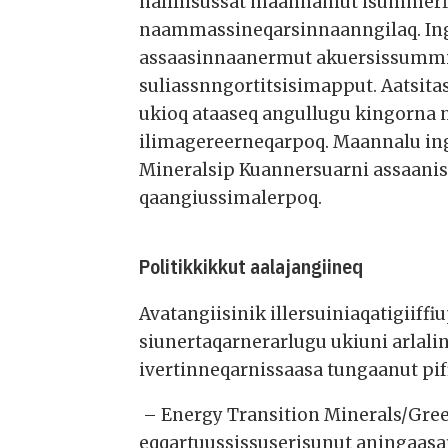
naliliisussat maannamut isummerfi
naammassineqarsinnaanngilaq. Ing
assaasinnaanermut akuersissummik
suliassnngortitsisimapput. Aatsita
ukioq ataaseq angullugu kingorna 
ilimagereerneqarpoq. Maannalu ing
Mineralsip Kuannersuarni assaanis
qaangiussimalerpoq.
Politikkikkut aalajangiineq
Avatangiisinik illersuiniaqatigiiff
siunertaqarnerarlugu ukiuni arlali
ivertinneqarnissaasa tungaanut pif
– Energy Transition Minerals/Gree
eqqartuussissuserisunut aningaasar