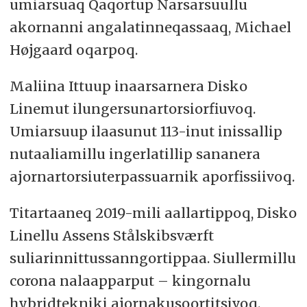
umiarsuaq Qaqortup Narsarsuullu
akornanni angalatinneqassaaq, Michael
Højgaard oqarpoq.
Maliina Ittuup inaarsarnera Disko
Linemut ilungersunartorsiorfiuvoq.
Umiarsuup ilaasunut 113-inut inissallip
nutaaliamillu ingerlatillip sananera
ajornartorsiuterpassuarnik aporfissiivoq.
Titartaaneq 2019-mili aallartippoq, Disko
Linellu Assens Stålskibsværft
suliarinnittussanngortippaa. Siullermillu
corona nalaapparput – kingornalu
hybridtekniki ajornakusoortitsivoq.