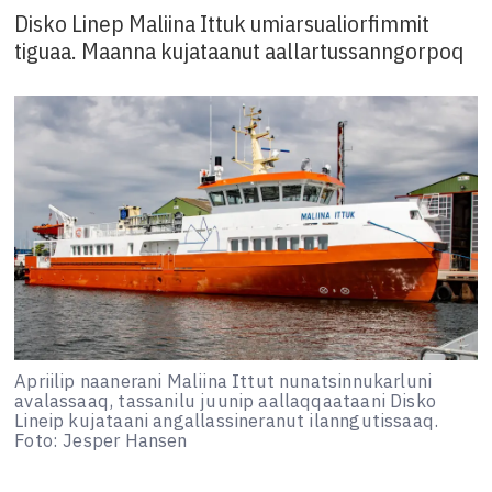
Disko Linep Maliina Ittuk umiarsualiorfimmit
tiguaa. Maanna kujataanut aallartussanngorpoq
Apriilip naanerani Maliina Ittut nunatsinnukarluni
avalassaaq, tassanilu juunip aallaqqaataani Disko
Lineip kujataani angallassineranut ilanngutissaaq.
Foto: Jesper Hansen