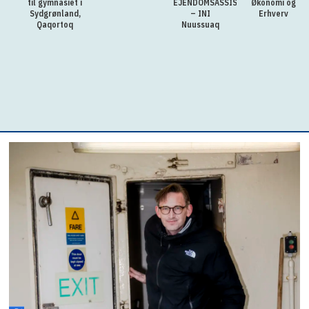
til gymnasiet i
EJENDOMSASSISTENTER
Økonomi og
Sydgrønland,
– INI
Erhverv
Qaqortoq
Nuussuaq