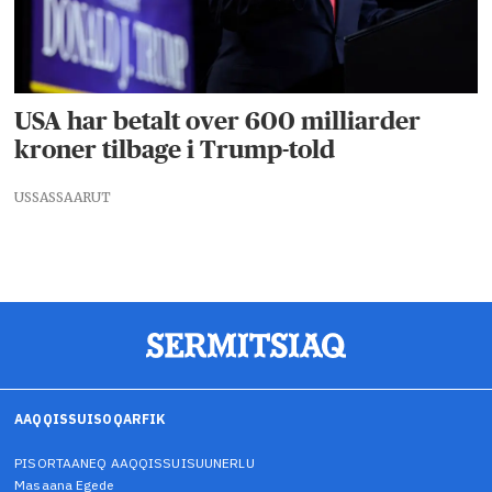
USA har betalt over 600 milliarder
kroner tilbage i Trump-told
USSASSAARUT
AAQQISSUISOQARFIK
PISORTAANEQ AAQQISSUISUUNERLU
Masaana Egede