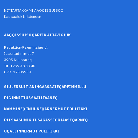
NITTARTAKKAMI AAQQISSUISOQ
Kassaaluk Kristensen
AAQQISSUISOQARFIK ATTAVIGIUK
Redaktion@sermitsiaq.gl
Issortarfimmut 7
3905 Nuussuaq
Tlf: +299 38 39 40
CVR: 12539959
SIULERSUIT ANINGAASAATEQARFIMMILLU
PIGINNITTUSSAATITAANEQ
NAMMINEQ INUUNEQARNERMUT POLITIKKI
PITSAASUMIK TUSAGASSIORIAASEQARNEQ
OQALLINNERMUT POLITIKKI