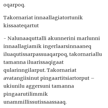
oqarpoq.
Takornariat innaallagiatortunik
kissaateqartut
- Nalunaaquttalli akunnerini marlunni
innaallagiamik ingerlaarsinnaaneq
iluaqutissarpassuaqarpoq, takornariallu
tamanna iluarissaqigaat
qularinngilarput. Takornariat
avatangiisinut pingaartitsiartorput –
ukiunilu aggersuni tamanna
pingaarutilimmik
unammillissutissaassaaq.