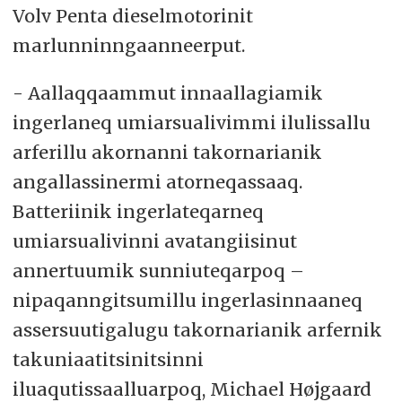
Volv Penta dieselmotorinit
marlunninngaanneerput.
- Aallaqqaammut innaallagiamik
ingerlaneq umiarsualivimmi ilulissallu
arferillu akornanni takornarianik
angallassinermi atorneqassaaq.
Batteriinik ingerlateqarneq
umiarsualivinni avatangiisinut
annertuumik sunniuteqarpoq –
nipaqanngitsumillu ingerlasinnaaneq
assersuutigalugu takornarianik arfernik
takuniaatitsinitsinni
iluaqutissaalluarpoq, Michael Højgaard