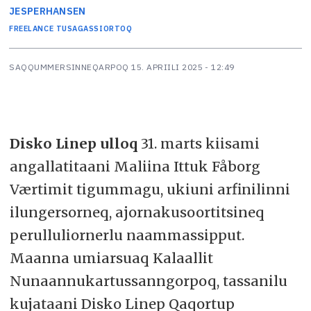
JESPER
HANSEN
FREELANCE TUSAGASSIORTOQ
SAQQUMMERSINNEQARPOQ
15. APRIILI 2025 - 12:49
Disko Linep ulloq
31. marts kiisami
angallatitaani Maliina Ittuk Fåborg
Værtimit tigummagu, ukiuni arfinilinni
ilungersorneq, ajornakusoortitsineq
perulluliornerlu naammassipput.
Maanna umiarsuaq Kalaallit
Nunaannukartussanngorpoq, tassanilu
kujataani Disko Linep Qaqortup