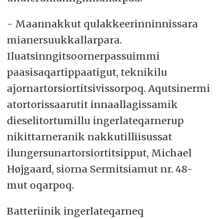
- Maannakkut qulakkeerinninnissara
mianersuukkallarpara.
Iluatsinngitsoornerpassuimmi
paasisaqartippaatigut, teknikilu
ajornartorsiortitsivissorpoq. Aqutsinermi
atortorissaarutit innaallagissamik
dieselitortumillu ingerlateqarnerup
nikittarneranik nakkutilliisussat
ilungersunartorsiortitsipput, Michael
Højgaard, siorna Sermitsiamut nr. 48-
mut oqarpoq.
Batteriinik ingerlateqarneq