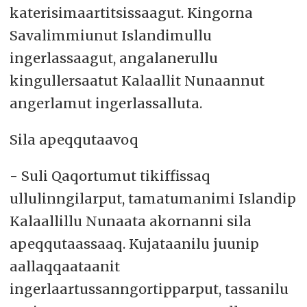
katerisimaartitsissaagut. Kingorna
Savalimmiunut Islandimullu
ingerlassaagut, angalanerullu
kingullersaatut Kalaallit Nunaannut
angerlamut ingerlassalluta.
Sila apeqqutaavoq
- Suli Qaqortumut tikiffissaq
ullulinngilarput, tamatumanimi Islandip
Kalaallillu Nunaata akornanni sila
apeqqutaassaaq. Kujataanilu juunip
aallaqqaataanit
ingerlaartussanngortipparput, tassanilu