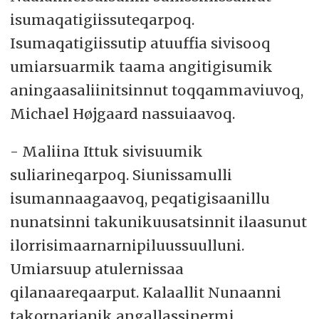
isumaqatigiissuteqarpoq.
Isumaqatigiissutip atuuffia sivisooq
umiarsuarmik taama angitigisumik
aningaasaliinitsinnut toqqammaviuvoq,
Michael Højgaard nassuiaavoq.
- Maliina Ittuk sivisuumik
suliarineqarpoq. Siunissamulli
isumannaagaavoq, peqatigisaanillu
nunatsinni takunikuusatsinnit ilaasunut
ilorrisimaarnarnipiluussuulluni.
Umiarsuup atulernissaa
qilanaareqaarput. Kalaallit Nunaanni
takornarianik angallassinermi