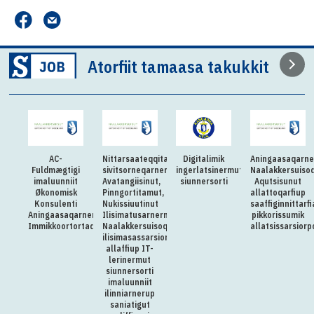
Atorfiit tamaasa takukkit
AC-
Nittarsaateqqitaq:Killiliussap
Digitalimik
Aningaasaqarn
Fuldmægtigi
sivitsorneqarnera:
ingerlatsinermut
Naalakkersuisoq
imaluunniit
Avatangiisinut,
siunnersorti
Aqutsisunut
Økonomisk
Pinngortitamut,
allattoqarfiup
Konsulenti
Nukissiuutinut
saaffiginnittarfi
Aningaasaqarnermut
Ilisimatusarnermullu
pikkorissumik
Immikkoortortaqarfimmut
Naalakkersuisoqarfimmi
allatsissarsiorp
ilisimasassarsiornermut
allaffiup IT-
lerinermut
siunnersorti
imaluunniit
ilinniarnerup
saniatigut