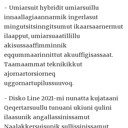
- Umiarsuit hybridit umiarsuillu
innaallagiaannarmik ingerlasut
mingutsitsinngitsumut ikaarsaarnermut
ilaapput, umiarsuaatillillu
akisussaaffimminnik
eqqummaarinnittut akuuffigisassaat.
Taamaammat teknikikkut
ajornartorsiorneq
uggornartupilussuuvoq.
- Disko Line 2021-mi nunatta kujataani
Qeqertarsuullu tunuani ukiuni qulini
ilaasunik angallassinissamut
Naalakkersuisunik sullissinissamut