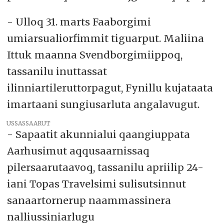
- Ulloq 31. marts Faaborgimi
umiarsualiorfimmit tiguarput. Maliina
Ittuk maanna Svendborgimiippoq,
tassanilu inuttassat
ilinniartileruttorpagut, Fynillu kujataata
imartaani sungiusarluta angalavugut.
USSASSAARUT
- Sapaatit akunnialui qaangiuppata
Aarhusimut aqqusaarnissaq
pilersaarutaavoq, tassanilu apriilip 24-
iani Topas Travelsimi sulisutsinnut
sanaartornerup naammassinera
nalliussiniarlugu