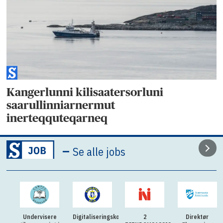
Kangerlunni kilisaatersorluni
saarullinniarnermut
inerteqquteqarneq
–
Se alle jobs
Undervisere
Digitaliseringskonsulent
2
Direktør