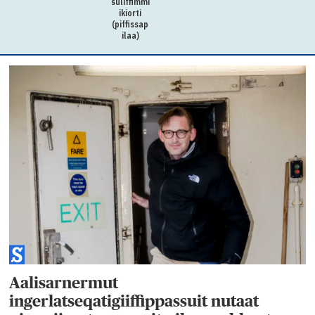
suliffimmi
ikiorti
(piffissap
ilaa)
Aalisarnermut
ingerlatseqatigiiffippassuit nutaat