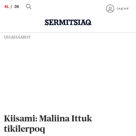
KL
DK
Log ind
USSASSAARUT
Kiisami: Maliina Ittuk
tikilerpoq