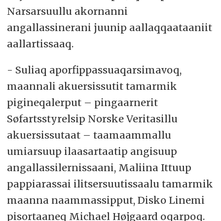
Narsarsuullu akornanni
angallassinerani juunip aallaqqaataaniit
aallartissaaq.
- Suliaq aporfippassuaqarsimavoq,
maannali akuersissutit tamarmik
pigineqalerput – pingaarnerit
Søfartsstyrelsip Norske Veritasillu
akuersissutaat – taamaammallu
umiarsuup ilaasartaatip angisuup
angallassilernissaani, Maliina Ittuup
pappiarassai ilitsersuutissaalu tamarmik
maanna naammassipput, Disko Linemi
pisortaaneq Michael Højgaard oqarpoq.