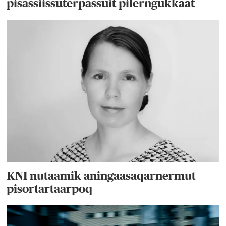
pisassiissuterpassuit pilerngukkaat
KNI nutaamik aningaasaqarnermut
pisortartaarpoq