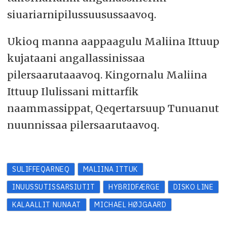
siuariarnipilussuusussaavoq.
Ukioq manna aappaagulu Maliina Ittuup
kujataani angallassinissaa
pilersaarutaaavoq. Kingornalu Maliina
Ittuup Ilulissani mittarfik
naammassippat, Qeqertarsuup Tunuanut
nuunnissaa pilersaarutaavoq.
SULIFFEQARNEQ
MALIINA ITTUK
INUUSSUTISSARSIUTIT
HYBRIDFÆRGE
DISKO LINE
KALAALLIT NUNAAT
MICHAEL HØJGAARD