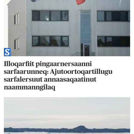
Illoqarfiit pingaarnersaanni
sarfaarunneq: Ajutoortoqartillugu
sarfalersuut annaasaqaatinut
naammanngilaq