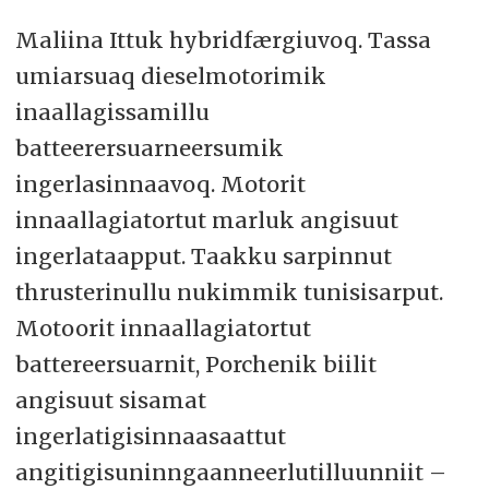
Maliina Ittuk hybridfærgiuvoq. Tassa
umiarsuaq dieselmotorimik
inaallagissamillu
batteerersuarneersumik
ingerlasinnaavoq. Motorit
innaallagiatortut marluk angisuut
ingerlataapput. Taakku sarpinnut
thrusterinullu nukimmik tunisisarput.
Motoorit innaallagiatortut
battereersuarnit, Porchenik biilit
angisuut sisamat
ingerlatigisinnaasaattut
angitigisuninngaanneerlutilluunniit –