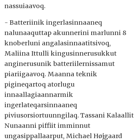
nassuiaavoq.
- Batteriinik ingerlasinnaaneq
nalunaaquttap akunnerini marlunni 8
knoberluni angalasinnaatitsivoq,
Maliina Ittulli kingusinnerusukkut
anginerusunik batteriilernissamut
piariigaavoq. Maanna teknik
pigineqartoq atorlugu
innaallagiaannarmik
ingerlateqarsinnaaneq
piviusorsiortuunngilaq. Tassani Kalaallit
Nunaanni piffiit imminnut
ungasippallaarput, Michael Højgaard