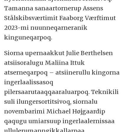
Tamanna sanaartornerup Assens
Stålskibsværtimit Faaborg Værftimut
2023-mi nuunneqarneranik
kinguneqarpoq.
Siorna upernaakkut Julie Berthelsen
atsiisoralugu Maliina Ittuk
atserneqarpoq – atsiinerullu kingorna
ingerlaalissasoq
pilersaarutaaqqaaraluarpoq. Teknikili
suli ilungersortitsivoq, siornalu
novembarimi Michael Højgaardip
qaqugu umiarsuup ingerlaalernissaa
ullulerumanngikkallarpaa.