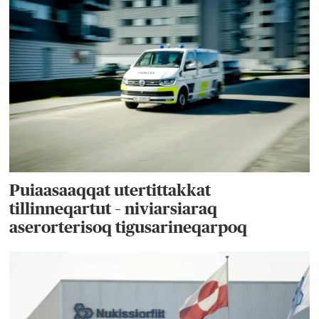
Puiaasaaqqat utertittakkat
tillinneqartut – niviarsiaraq
aserorterisoq tigusarineqarpoq