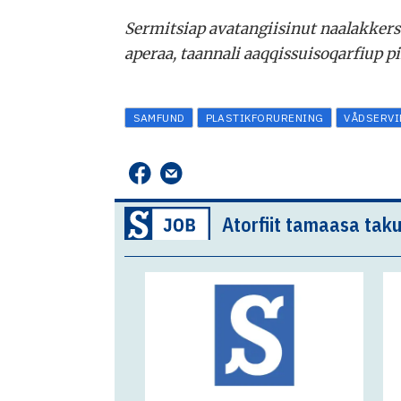
Sermitsiap avatangiisinut naalakkers
aperaa, taannali aaqqissuisoqarfiup p
SAMFUND
PLASTIKFORURENING
VÅDSERVI
Atorfiit tamaasa taku