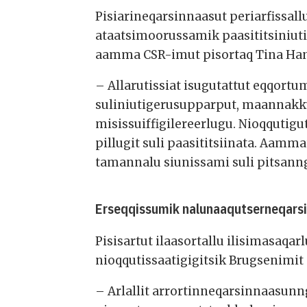
Pisiarineqarsinnaasut periarfissall
ataatsimoorussamik paasititsiniuti
aamma CSR-imut pisortaq Tina Ha
– Allarutissiat isugutattut eqqortu
suliniutigerusupparput, maannakkul
misissuiffigilereerlugu. Nioqqutigu
pillugit suli paasititsiinata. Aamm
tamannalu siunissami suli pitsan
Erseqqissumik nalunaaqutserneqars
Pisisartut ilaasortallu ilisimasaqa
nioqqutissaatigigitsik Brugsenimit 
– Arlallit arrortinneqarsinnaasunn