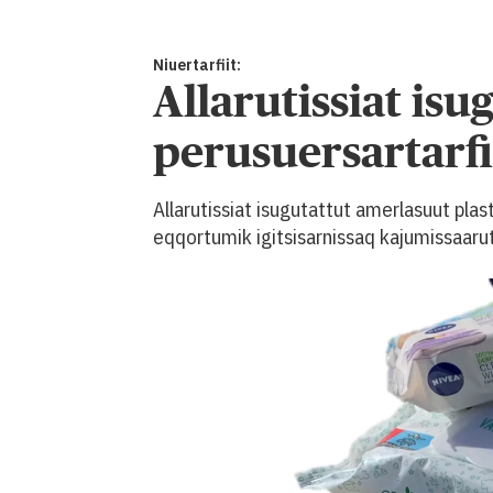
Niuertarfiit:
Allarutissiat is
perusuersartar
Allarutissiat isugutattut amerlasuut plas
eqqortumik igitsisarnissaq kajumissaaru