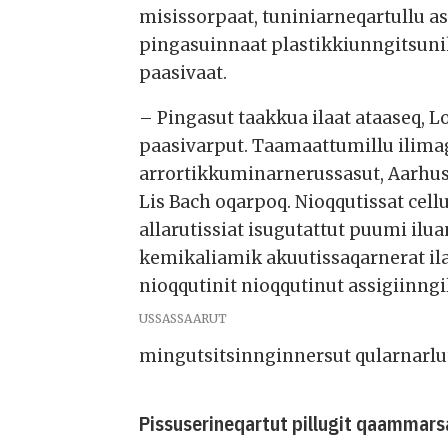
misissorpaat, tuniniarneqartullu a
pingasuinnaat plastikkiunngitsuni
paasivaat.
– Pingasut taakkua ilaat ataaseq, L
paasivarput. Taamaattumillu ilimag
arrortikkuminarnerussasut, Aarhus
Lis Bach oqarpoq. Nioqqutissat cel
allarutissiat isugutattut puumi il
kemikaliamik akuutissaqarnerat il
nioqqutinit nioqqutinut assigiinngi
USSASSAARUT
mingutsitsinnginnersut qularnarlu
Pissuserineqartut pillugit qaammars