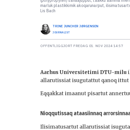
(polypropylen) sanaajupput, taakku aamma imerfi
marluk plastikkimik akoqarunarput, ilisimatusart
Lis Bach
TRINE JUNCHER
JØRGENSEN
JOURNALIST
OFFENTLIGGJORT
FREDAG 01. NOV 2024 14:57
Aarhus Universitetimi DTU-milu
i
allarutissiat isugutattut qanoq ittu
Eqqakkat imaanut pisartut annertuu
Nioqqutissaq ataasiinnaq arrorsinn
Ilisimatusartut allarutissiat isugut