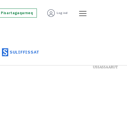
Pisartagaqarneq
Log ind
SULIFFISSAT
USSASSAARUT