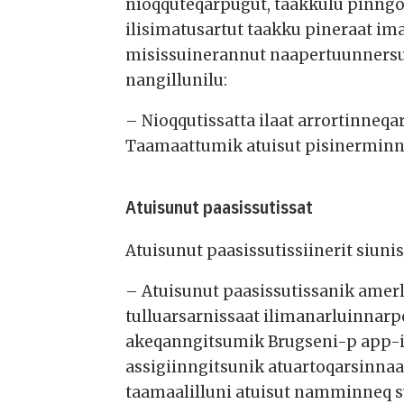
nioqquteqarpugut, taakkulu pinngo
ilisimatusartut taakku pineraat i
misissuinerannut naapertuunnersut
nangillunilu:
– Nioqqutissatta ilaat arrortinne
Taamaattumik atuisut pisinerminni
Atuisunut paasissutissat
Atuisunut paasissutissiinerit siun
– Atuisunut paasissutissanik amer
tulluarsarnissaat ilimanarluinnar
akeqanngitsumik Brugseni-p app-ia
assigiinngitsunik atuartoqarsinnaa
taamaalilluni atuisut namminneq s