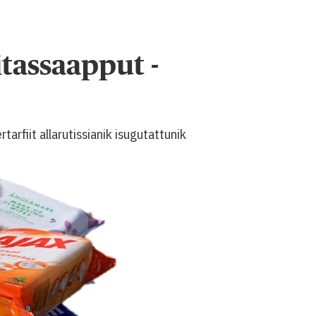
itassaapput -
arfiit allarutissianik isugutattunik