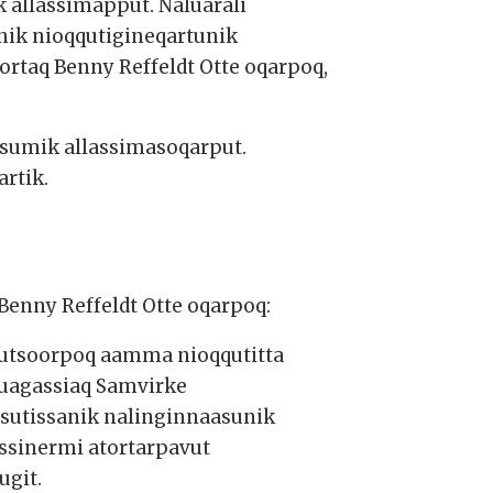
 allassimapput. Naluarali
nik nioqqutigineqartunik
rtaq Benny Reffeldt Otte oqarpoq,
ssumik allassimasoqarput.
rtik.
Benny Reffeldt Otte oqarpoq:
kutsoorpoq aamma nioqqutitta
tuagassiaq Samvirke
ssutissanik nalinginnaasunik
assinermi atortarpavut
ugit.