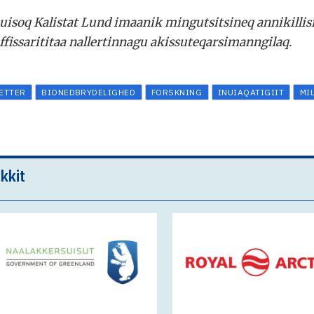
uisoq Kalistat Lund imaanik mingutsitsineq annikilli
iffissarititaa nallertinnagu akissuteqarsimanngilaq.
ETTER
BIONEDBRYDELIGHED
FORSKNING
INUIAQATIGIIT
MI
kkit