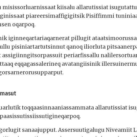
u misissorluarnissaat kiisalu allarutissiat isugutat
ginissaat piareersimaffigigitsik Pisiffimmi tunini
nsen oqarpoq.
mik iginneqartariaqarnerat pillugit ataatsimoorussa
lu pisiniartartutsinnut qanoq iliorluta pitsaaner
t assigiinngitsorpassuit periarfissallu nalilersort
attaaq eqqagassalerineq avatangiisinik illersuinerm
ngorsarnerorusupparput.
imasut
rluarlutik toqqaasinnaaniassammata allarutissiat is
paasissutissiissutigineqarpoq.
gorlugit sanaajupput. Assersuutigalugu Niveamiit L