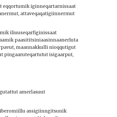
tut eqqortumik iginneqartarnissaat
aanermut, attaveqaqatigiinnermut
mik iliuuseqarfiginissaat
paamik paasititsiniaasinnaanerluta
uarpavut, maannakkulli nioqqutigut
ut pingaaruteqartutut isigaarput,
ugutattut amerlasuut
iberomiillu assigiinngitsunik