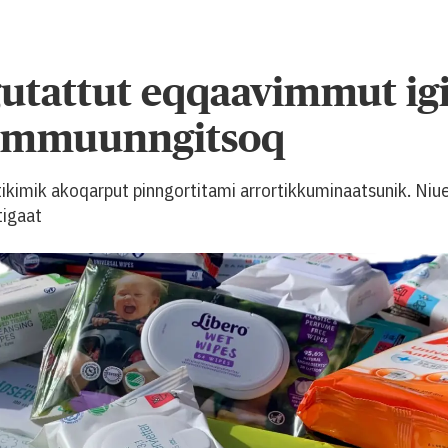
ugutattut eqqaavimmut ig
fimmuunngitsoq
tikimik akoqarput pinngortitami arrortikkuminaatsunik. Niuert
tigaat