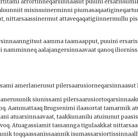
rtitami arrortinneqarsinnaasut puuini ersarissumik
maluunniit misissuinerminni piumasaqaatigineqartu
, nittarsaassinermut attaveqaqatigiinnermullu piso
qarsinnaanngitsut aamma taamaapput, puuini ersari
 namminneq aalajangersinnaavaat qanoq iliornissa
issami amerlanerusut pilersaarusiorneqarsinnaasut 
lanerusunik siunissami pilersaarusiortoqarsinnaa
poq. Aammattaaq Brugsenimi ilaasortat tamarmik a
ni atuarsinnaavaat, taakkunanilu atuisunut paasi
voq. Atuagassiamit tassannga tigulaakkat nittarsa
unik toqqaassanissaannik isumassarsiortissinnaall