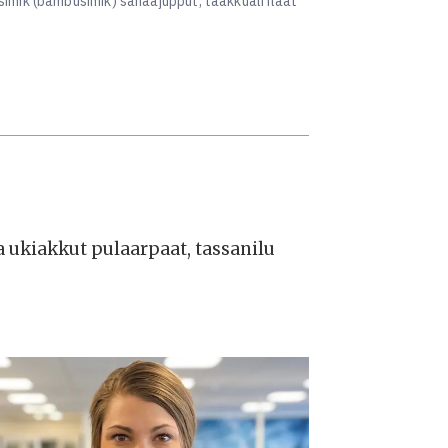
imik (bambusimik) sanaajupput, taakkuali ilaat
na ukiakkut pulaarpaat, tassanilu