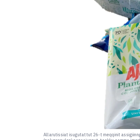
Allarutissiat isugutattut 26-t meqqinit assigiin