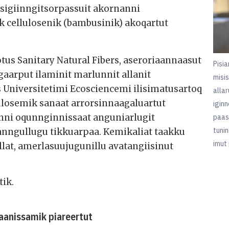
ssigiinngitsorpassuit akornanni
k cellulosenik (bambusinik) akoqartut
otus Sanitary Natural Fibers, aseroriaannaasut
Pisia
aarput ilaminit marlunnit allanit
misi
 Universitetimi Ecosciencemi ilisimatusartoq
alla
lulosemik sanaat arrorsinnaagaluartut
igin
uanni oqunnginnissaat anguniarlugit
paas
tuni
anngullugu tikkuarpaa. Kemikaliat taakku
imut
llat, amerlasuujugunillu avatangiisinut
tik.
aanissamik piareertut