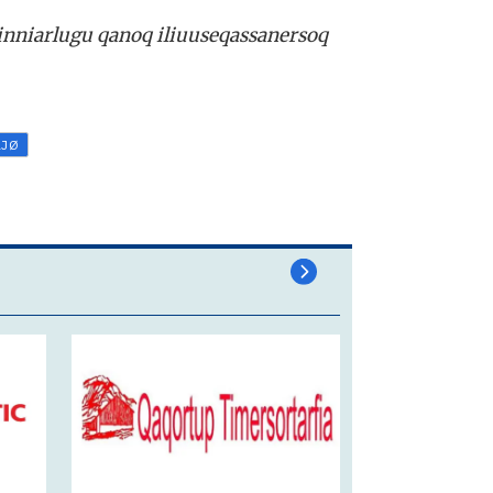
sinniarlugu qanoq iliuuseqassanersoq
LJØ