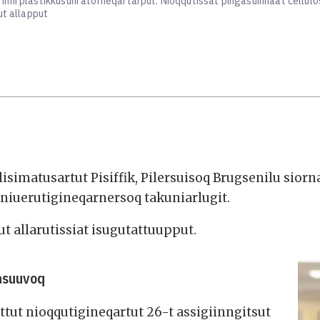
nni plastikkusuni atorneqartarput. Nioqqutissat pingasuinnaat cellulos
ut allapput
lisimatusartut Pisiffik, Pilersuisoq Brugsenilu sior
t niuerutigineqarnersoq takuniarlugit.
t allarutissiat isugutattuupput.
aasuuvoq
attut nioqqutigineqartut 26-t assigiinngitsut