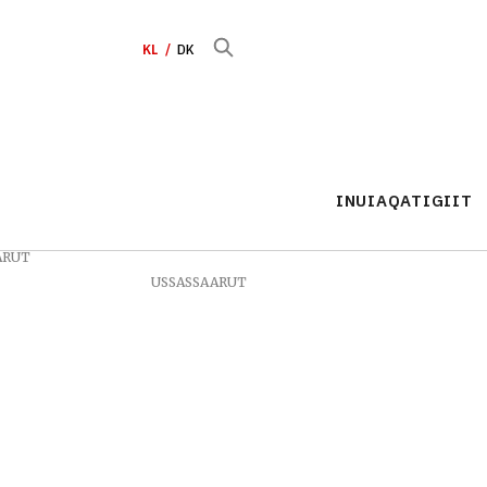
KL
DK
INUIAQATIGIIT
ARUT
USSASSAARUT