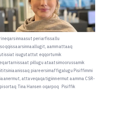
rineqarsinnaasut periarfissallu
ssoqqissaarsinnaallugit, aammattaaq
rutissiat isugutattut eqqortumik
neqartarnissaat pillugu ataatsimoorussamik
ititsiniaanissaq piareersimaffigalugu Pisiffimmi
niaanermut, attaveqaqatigiinnermut aamma CSR-
 pisortaq Tina Hansen oqarpoq
Pisiffik