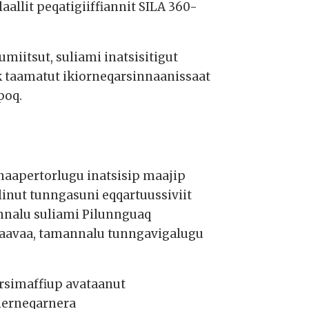
allit peqatigiiffiannit SILA 360-
umiitsut, suliami inatsisitigut
ik taamatut ikiorneqarsinnaanissaat
poq.
naapertorlugu inatsisip maajip
linut tunngasuni eqqartuussiviit
mannalu suliami Pilunnguaq
aavaa, tamannalu tunngavigalugu
rsimaffiup avataanut
nerneqarnera