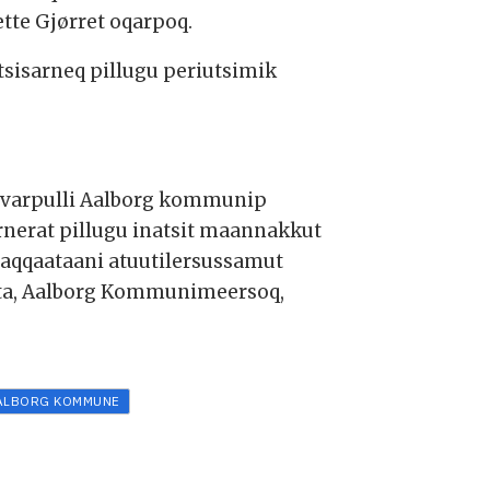
tte Gjørret oqarpoq.
sisarneq pillugu periutsimik
naavarpulli Aalborg kommunip
rnerat pillugu inatsit maannakkut
llaqqaataani atuutilersussamut
nata, Aalborg Kommunimeersoq,
ALBORG KOMMUNE