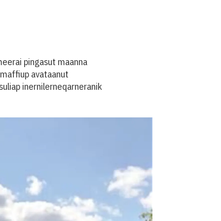
meerai pingasut maanna
imaffiup avataanut
uliap inernilerneqarneranik