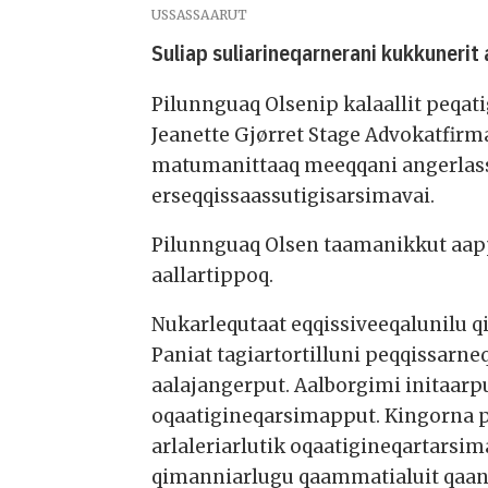
USSASSAARUT
Suliap suliarineqarnerani kukkunerit
Pilunnguaq Olsenip kalaallit peqati
Jeanette Gjørret Stage Advokatfirm
matumanittaaq meeqqani angerlass
erseqqissaassutigisarsimavai.
Pilunnguaq Olsen taamanikkut aapp
aallartippoq.
Nukarlequtaat eqqissiveeqalunilu 
Paniat tagiartortilluni peqqissa
aalajangerput. Aalborgimi initaar
oqaatigineqarsimapput. Kingorna 
arlaleriarlutik oqaatigineqartarsi
qimanniarlugu qaammatialuit qa