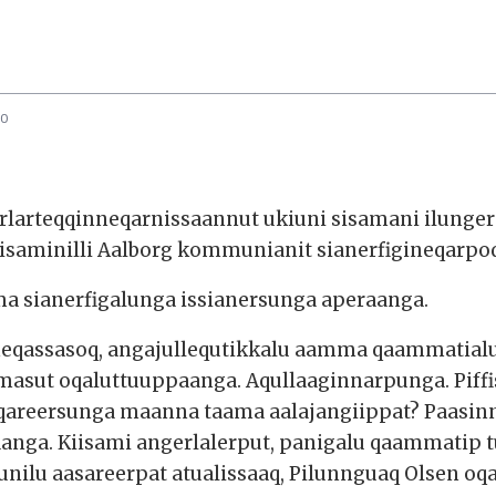
00
rlarteqqinneqarnissaannut ukiuni sisamani ilunge
isaminilli Aalborg kommunianit sianerfigineqarpoq
a sianerfigalunga issianersunga aperaanga.
nneqassasoq, angajullequtikkalu aamma qaammatial
imasut oqaluttuuppaanga. Aqullaaginnarpunga. Piff
qareersunga maanna taama aalajangiippat? Paasinn
anga. Kiisami angerlalerput, panigalu qaammatip t
lunilu aasareerpat atualissaaq, Pilunnguaq Olsen oq