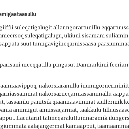
 amigaataasullu
giiffii suleqatigalugit allanngorartunillu eqqartuus
ameersoq suleqatigalugu, ukiuni sisamani suliamin
appata suut tunngavigineqarnissaasa paasiuminaa
arisani meeqqatillu pingasut Danmarkimi feeriarn
qiaannaavippoq, nakorsiaramillu inunngornerminiit
rneqarniassammat nakorsarneqarniassammallu aappa
put, tassanilu panitsik qiaannaavimmat siullermi
pania amimigut annissaqarmat, taakkulu tilluusaa
mapput. Ilaqutariit tatineqaraluttuinnaramik ilunge
angiummata aalajangermat kamaapput, taamaamma