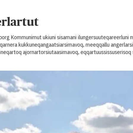
rlartut
borg Kommunimut ukiuni sisamani ilungersuuteqareerluni 
ineqarnera kukkuneqangaatsiarsimavoq, meeqqallu angerlars
ineqartoq ajornartorsiutaasimavoq, eqqartuussissuserisoq s