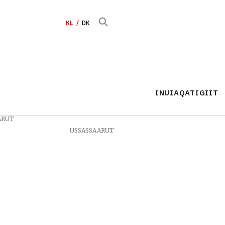
KL
DK
INUIAQATIGIIT
ARUT
USSASSAARUT