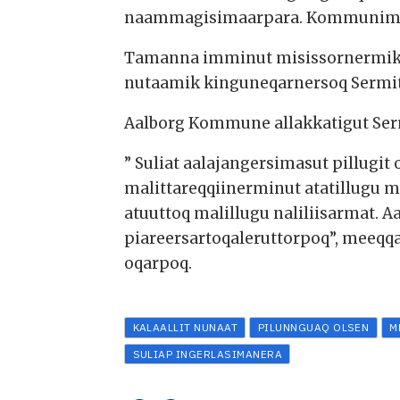
naammagisimaarpara. Kommunimiilli 
Tamanna imminut misissornermik im
nutaamik kinguneqarnersoq Sermi
Aalborg Kommune allakkatigut Serm
” Suliat aalajangersimasut pillugi
malittareqqiinerminut atatillugu m
atuuttoq malillugu naliliisarmat. A
piareersartoqaleruttorpoq”, meeqqa
oqarpoq.
KALAALLIT NUNAAT
PILUNNGUAQ OLSEN
M
SULIAP INGERLASIMANERA