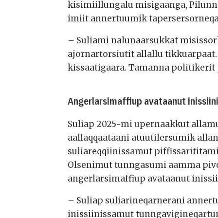
kisimiillungalu misigaanga, Pilunng
imiit annertuumik tapersersorneq
– Suliami nalunaarsukkat misissorlug
ajornartorsiutit allallu tikkuarpa
kissaatigaara. Tamanna politikerit
Angerlarsimaffiup avataanut inissii
Suliap 2025-mi upernaakkut allamut
aallaqqaataani atuutilersumik alla
suliareqqiinissamut piffissarititam
Olsenimut tunngasumi aamma pivo
angerlarsimaffiup avataanut iniss
– Suliap suliarineqarnerani anner
inissiinissamut tunngavigineqart