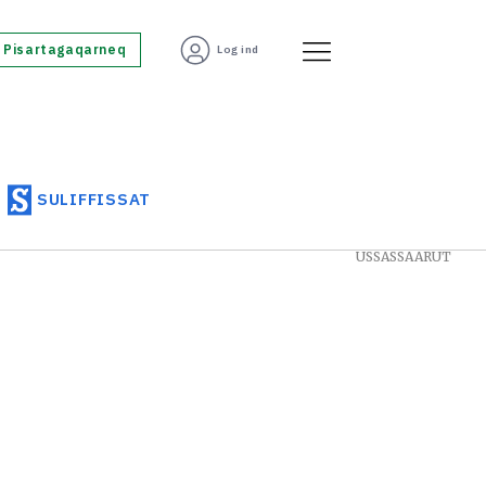
Pisartagaqarneq
Log ind
SULIFFISSAT
USSASSAARUT