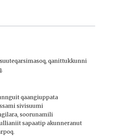
rsuuteqarsimasoq, qanittukkunni
.
unnguit qaangiuppata
issami sivisuumi
gilara, soorunamili
ullianiit sapaatip akunneranut
arpoq.