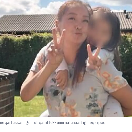
neqartussanngortut qanittukkunni nalunaarfigineqarpoq.