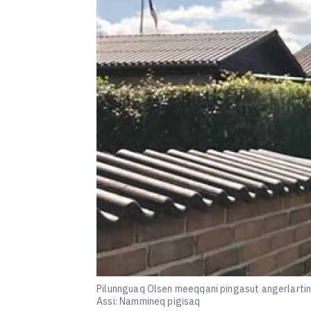
Pilunnguaq Olsen meeqqani pingasut angerlartin
Assi: Nammineq pigisaq