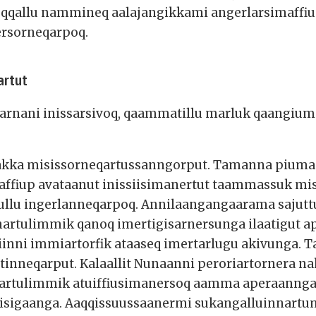
allu nammineq aalajangikkami angerlarsimaffiu
ersorneqarpoq.
artut
rnani inissarsivoq, qaammatillu marluk qaangiu
akka misissorneqartussanngorput. Tamanna piumann
ffiup avataanut inissiisimanertut taammassuk mis
ttullu ingerlanneqarpoq. Annilaangangaarama sajut
nartulimmik qanoq imertigisarnersunga ilaatigut 
inni immiartorfik ataaseq imertarlugu akivunga. T
rtinneqarput. Kalaallit Nunaanni peroriartornera 
artulimmik atuiffiusimanersoq aamma aperaannga,
sigaanga. Aaqqissuussaanermi sukangalluinnartum