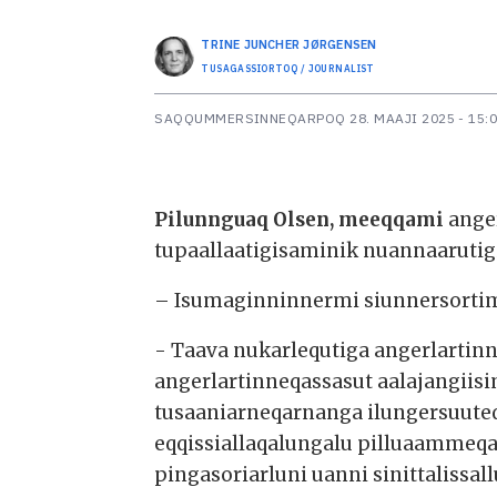
TRINE JUNCHER
JØRGENSEN
TUSAGASSIORTOQ / JOURNALIST
SAQQUMMERSINNEQARPOQ
28. MAAJI 2025 - 15:
Pilunnguaq Olsen, meeqqami
ange
tupaallaatigisaminik nuannaarutig
– Isumaginninnermi siunnersortim
- Taava nukarlequtiga angerlarti
angerlartinneqassasut aalajangiis
tusaaniarneqarnanga ilungersuute
eqqissiallaqalungalu pilluaammeqa
pingasoriarluni uanni sinittalissal