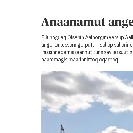
Anaanamut ange
Pilunnguaq Olsenip Aalborgimeersup Aal
angerlartussanngorput. – Suliap suliar
inissinneqarnissaannut tunngavilersuutig
naammagisimaarinnittoq oqarpoq.