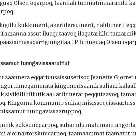
uaq Olsen oqarpoq, taannali tunniutiinnaranilu kala
arpoq.
illu kukkunerit, akerlilersuinerit, naliliinerit eqq
at. Tamanna assut iluaqutaavoq ilaqutariillu tamarm
 paasisimasaqarfiginngilaat, Pilunnguaq Olsen oqar
nissamut tunngavissaaruttut
 saannera eqqartuussissuserisoq Jeanette Gjørret 
nngortinneqarnerata kingunerisaanik suliani kalaal
ik sivikilliliillutik aallartinnerat peqqutaavoq, ta
q. Kingorna kommunip suliaq misissoqqissaartuss
iinissamut tunngavissaaruppoq.
tuunik kukkuneqarpoq, suliamilu matumani angerla
umi ajornartorsiuteqarpoq, taamaammat taamatut i