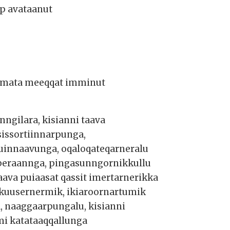
p avataanut
mmata meeqqat imminut
gilara, kisianni taava
issortiinnarpunga,
tuinnaavunga, oqaloqateqarneralu
aperaannga, pingasunngornikkullu
aava puiaasat qassit imertarnerikka
nakuusernermik, ikiaroornartumik
 naaggaarpungalu, kisianni
i katataaqqallunga