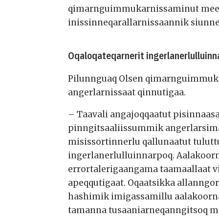
qimarnguimmukarnissaminut meeqq
inissinneqarallarnissaannik siunn
Oqaloqateqarnerit ingerlanerlulluinn
Pilunnguaq Olsen qimarnguimmuka
angerlarnissaat qinnutigaa.
– Taavali angajoqqaatut pisinnaas
pinngitsaaliissummik angerlarsima
misissortinnerlu qallunaatut tulu
ingerlanerlulluinnarpoq. Aalakoor
errortalerigaangama taamaallaat vi
apeqqutigaat. Oqaatsikka allanngo
hashimik imigassamillu aalakoorn
tamanna tusaaniarneqanngitsoq mi