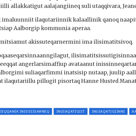
allakkatigut aalajangiineq suli utaqqivara, Jeane
aluunniit ilaqutariinnik kalaallinik qanoq naapit
tsiap Aalborgip kommunia aperaa.
itsiamut akissuteqarnermini ima ilisimatitsivoq.
t oqaaseqarsinnaanngilagut, ilisimatitsissutigisin
eeqqat angerlarsimaffiup avataanut inissinneqarta
alborgimi suliaqarfimmi inatsisip nutaap, juulip aa
t ilaqutariillu pillugit pisortaq Hanne Husted Ma
EEQQANIK INISSIISARNEQ
INUIAQATIGIIT
INUIAQATIGIINNI
A