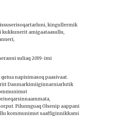
sissuserisoqartarluni, kingullermik
i kukkunerit amigaataasullu,
nneri,
eranni suliaq 2019-imi
 qutua napisimasoq paasivaat.
riit Danmarkimiiginnarniarlutik
k kommunimut
sorineqarsinnaammata,
rsorput. Pilunnguaq Olsenip aappani
llu kommunimut saaffiginnikkami