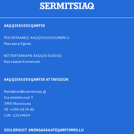
AAQQISSUISOQARFIK
PISORTAANEQ AAQQISSUISUUNERLU
Masaana Egede
NITTARTAKKAMI AAQQISSUISOQ
Kassaaluk Kristensen
AAQQISSUISOQARFIK ATTAVIGIUK
Redaktion@sermitsiaq.gl
Issortarfimmut 7
3905 Nuussuaq
Tlf: +299 38 39 40
CVR: 12539959
SIULERSUIT ANINGAASAATEQARFIMMILLU