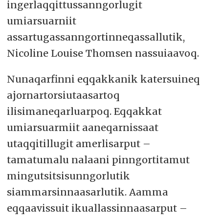
ingerlaqqittussanngorlugit
umiarsuarniit
assartugassanngortinneqassallutik,
Nicoline Louise Thomsen nassuiaavoq.
Nunaqarfinni eqqakkanik katersuineq
ajornartorsiutaasartoq
ilisimaneqarluarpoq. Eqqakkat
umiarsuarmiit aaneqarnissaat
utaqqitillugit amerlisarput –
tamatumalu nalaani pinngortitamut
mingutsitsisunngorlutik
siammarsinnaasarlutik. Aamma
eqqaavissuit ikuallassinnaasarput –