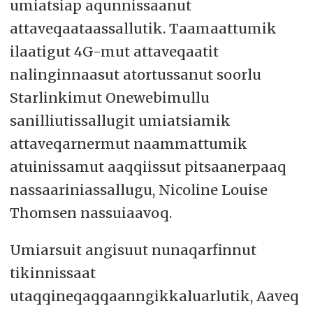
umiatsiap aqunnissaanut
attaveqaataassallutik. Taamaattumik
ilaatigut 4G-mut attaveqaatit
nalinginnaasut atortussanut soorlu
Starlinkimut Onewebimullu
sanilliutissallugit umiatsiamik
attaveqarnermut naammattumik
atuinissamut aaqqiissut pitsaanerpaaq
nassaariniassallugu, Nicoline Louise
Thomsen nassuiaavoq.
Umiarsuit angisuut nunaqarfinnut
tikinnissaat
utaqqineqaqqaanngikkaluarlutik, Aaveq