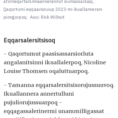
atorneqartarsinnaannerannut isumassarsiaq,
Qaqortumi eqqaavissuup 2023-mi ikuallannerani
pinngorpoq.
Assi: Rick Wilhoit
Eqqarsalersitsisoq
- Qaqortumut paasisassarsiorluta
angalanitsinni ikuallalerpoq, Nicoline
Louise Thomsen oqaluttuarpoq.
- Tamanna eqqarsalersitsisorujussuuvoq.
Ikuallannera annertulluni
pujuliorujussuarpoq -
eqqagassalerinermi unammilligassat