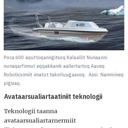
Poca 600 aquttoqanngitsoq Kalaallit Nunaanni
nunaqarfinnut eqqakkanik aallertartoq Aaveq
Roboticsimiit imatut takorluugaavoq.
Assi: Nammineq
pigisaq.
Avataarsualiartaatiniit teknologii
Teknologii taanna
avataarsualiartarnermiit