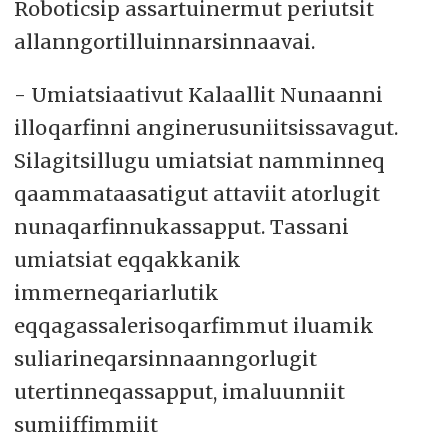
Roboticsip assartuinermut periutsit
allanngortilluinnarsinnaavai.
- Umiatsiaativut Kalaallit Nunaanni
illoqarfinni anginerusuniitsissavagut.
Silagitsillugu umiatsiat namminneq
qaammataasatigut attaviit atorlugit
nunaqarfinnukassapput. Tassani
umiatsiat eqqakkanik
immerneqariarlutik
eqqagassalerisoqarfimmut iluamik
suliarineqarsinnaanngorlugit
utertinneqassapput, imaluunniit
sumiiffimmiit