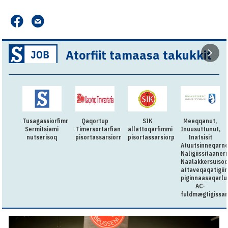
Atorfiit tamaasa takukkit
Tusagassiorfimmi
Qaqortup
SIK
Meeqqanut,
Sermitsiami
Timersortarfianut
allattoqarfimmi
Inuusuttunut,
nutserisoq
pisortassarsiorneq
pisortassarsiorpoq
Inatsisit
Atuutsinneqarn
Naligiissitaaner
Naalakkersuisoq
attaveqaqatigii
piginnaasaqarlu
AC-
fuldmægtigissar