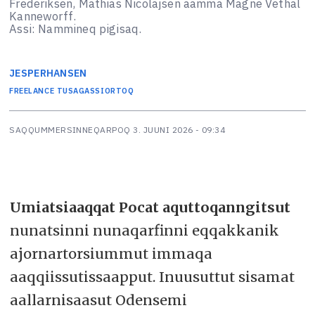
Frederiksen, Mathias Nicolajsen aamma Magne Vethal
Kanneworff.
Assi: Nammineq pigisaq.
JESPER
HANSEN
FREELANCE TUSAGASSIORTOQ
SAQQUMMERSINNEQARPOQ
3. JUUNI 2026 - 09:34
Umiatsiaaqqat Pocat aquttoqanngitsut
nunatsinni nunaqarfinni eqqakkanik
ajornartorsiummut immaqa
aaqqiissutissaapput. Inuusuttut sisamat
aallarnisaasut Odensemi