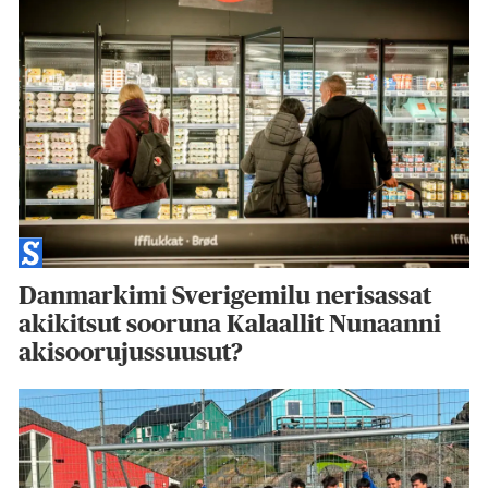
Danmarkimi Sverigemilu nerisassat
akikitsut sooruna Kalaallit Nunaanni
akisoorujussuusut?