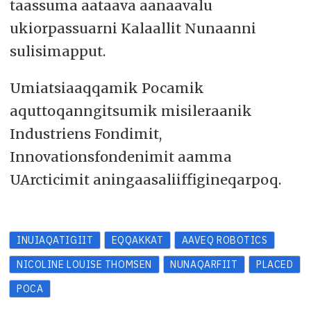
taassuma aataava aanaavalu
ukiorpassuarni Kalaallit Nunaanni
sulisimapput.
Umiatsiaaqqamik Pocamik
aquttoqanngitsumik misileraanik
Industriens Fondimit,
Innovationsfondenimit aamma
UArcticimit aningaasaliiffigineqarpoq.
INUIAQATIGIIT
EQQAKKAT
AAVEQ ROBOTICS
NICOLINE LOUISE THOMSEN
NUNAQARFIIT
PLACED
POCA