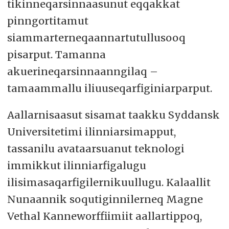
tikinneqarsinnaasunut eqqakkat
pinngortitamut
siammarterneqaannartutullusooq
pisarput. Tamanna
akuerineqarsinnaanngilaq –
tamaammallu iliuuseqarfiginiarparput.
Aallarnisaasut sisamat taakku Syddansk
Universitetimi ilinniarsimapput,
tassanilu avataarsuanut teknologi
immikkut ilinniarfigalugu
ilisimasaqarfigilernikuullugu. Kalaallit
Nunaannik soqutiginnilerneq Magne
Vethal Kanneworffiimiit aallartippoq,