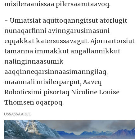
misileraanissaa pilersaarutaavoq.
- Umiatsiat aquttoqanngitsut atorlugit
nunaqarfinni avinngarusimasuni
eqqakkat katersussavagut. Ajornartorsiut
tamanna immakkut angallannikkut
nalinginnaasumik
aaqqinneqarsinnaasimanngilaq,
maannali misilerparput, Aaveq
Roboticsimi pisortaq Nicoline Louise
Thomsen oqarpoq.
USSASSAARUT