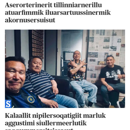
Aserorterinerit tillinniarnerillu
atuarfimmik iluarsartuussinermik
akornusersuisut
Kalaallit nipilersoqatigiit marluk
aggustimi siullermeerlutik