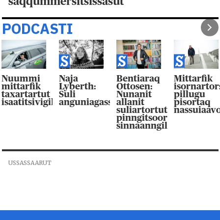
saqqummersitsissasut
PODCASTI
Nuummi
Naja
Bentiaraq
Mittarfik
mittarfik
Lyberth:
Ottosen:
isornarto
taxartartut
Suli
Nunanit
pillugu
isaatitsivigilluarpaat
anguniagassaqaqaagut
allanit
pisortaq
suliartortut
nassuiaav
pinngitsoor-
sinnaanngilluinnarpag
USSASSAARUT