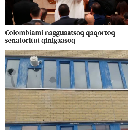
Colombiami nagguaatsoq qaqortoq
senatoritut qinigaasoq