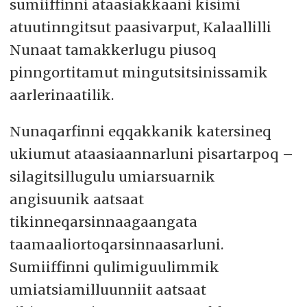
sumiiffinni ataasiakkaani kisimi
atuutinngitsut paasivarput, Kalaallilli
Nunaat tamakkerlugu piusoq
pinngortitamut mingutsitsinissamik
aarlerinaatilik.
Nunaqarfinni eqqakkanik katersineq
ukiumut ataasiaannarluni pisartarpoq –
silagitsillugulu umiarsuarnik
angisuunik aatsaat
tikinneqarsinnaagaangata
taamaaliortoqarsinnaasarluni.
Sumiiffinni qulimiguulimmik
umiatsiamilluunniit aatsaat