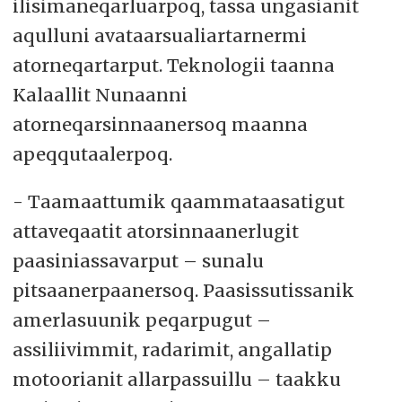
ilisimaneqarluarpoq, tassa ungasianit
aqulluni avataarsualiartarnermi
atorneqartarput. Teknologii taanna
Kalaallit Nunaanni
atorneqarsinnaanersoq maanna
apeqqutaalerpoq.
- Taamaattumik qaammataasatigut
attaveqaatit atorsinnaanerlugit
paasiniassavarput – sunalu
pitsaanerpaanersoq. Paasissutissanik
amerlasuunik peqarpugut –
assiliivimmit, radarimit, angallatip
motoorianit allarpassuillu – taakku