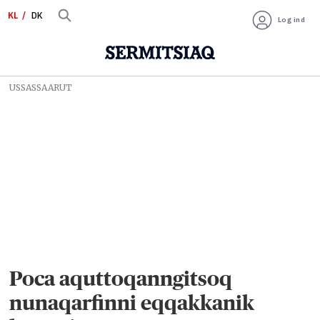
KL
DK
Log ind
USSASSAARUT
Poca aquttoqanngitsoq
nunaqarfinni eqqakkanik