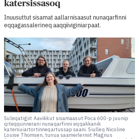
katersissasoq
Inuusuttut sisamat aallarnisaasut nunaqarfinni
eqqagassalerineq aaqqiiviginiarpaat.
Suleqatigiit Aavikkut sisamaasut Poca 600-p juunip
qiteqqunnerani nunaqarfinni eqqakkanik
katersuiartortinneqartussap saani. Siulleq Nicoline
Louise Thomsen, tunua saamerlerniit Magnus