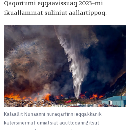
Qaqortumi eqqaavissuaq 2023-mi
ikuallammat suliniut aallartippoq.
Kalaallit Nunaanni nunaqarfinni eqqakkanik
katersinermut umiatsiat aquttoqanngitsut