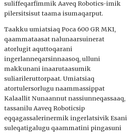
suliffeqarfimmik Aaveq Robotics-imik
pilersitsisut taama isumaqarput.
Taakku umiatsiaq Poca 600 GR MK1,
qaammataasat nalunaarsuinerat
atorlugit aquttoqarani
ingerlanneqarsinnaasoq, ulluni
makkunani inaarutaasumik
suliarileruttorpaat. Umiatsiaq
atortulersorlugu naammassippat
Kalaallit Nunaannut nassiunneqassaaq,
tassanilu Aaveq Roboticsip
eqqagassalerinermik ingerlatsivik Esani
suleqatigalugu qaammatini pingasuni