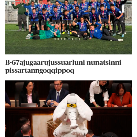
B-67ajugaarujussuarluni nunatsinni
pissartanngoqqippoq