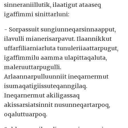
sinneraniillutik, ilaatigut ataaseq
igaffimmi sinittarluni:
- Sorpassuit sungiunneqarsinnaapput,
ilavulli mianerisarpavut. Ilaannikkut
uffarfiliarniarluta tunuleriiaattarpugut,
igaffimmilu aamma ulapittaqaluta,
maleruuttarpugulli.
Arlaannarpulluunniit ineqarnermut
isumaqatigiissuteqanngilaq.
Ineqarnermut akiligassaq
akissarsiatsinnit nusunneqartarpoq,
oqaluttuarpoq.