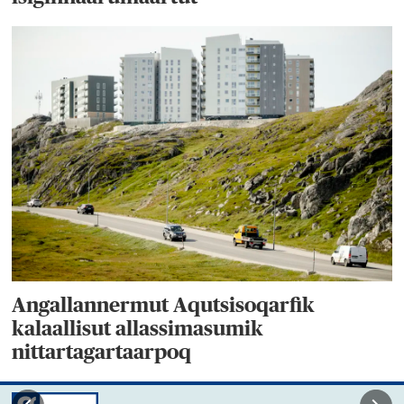
Angallannermut Aqutsisoqarfik
kalaallisut allassimasumik
nittartagartaarpoq