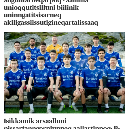
anguniarneqarpoq - aamma
unioqqutitsilluni biilinik
uninngatitsisarneq
akiligassiissutigineqartalissaaq
Isikkamik arsaalluni
pissartanngorniunneq aallartippoq: B-