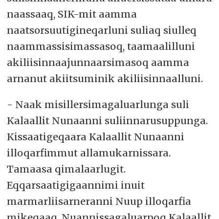
naassaaq, SIK-mit aamma
naatsorsuutigineqarluni suliaq siulleq
naammassisimassasoq, taamaalilluni
akiliisinnaajunnaarsimasoq aamma
arnanut akiitsuminik akiliisinnaalluni.
- Naak misillersimagaluarlunga suli
Kalaallit Nunaanni suliinnarusuppunga.
Kissaatigeqaara Kalaallit Nunaanni
illoqarfimmut allamukarnissara.
Tamaasa qimalaarlugit.
Eqqarsaatigigaannimi inuit
marmarliisarneranni Nuup illoqarfia
mikeqaaq. Nuannissagaluarpoq Kalaallit