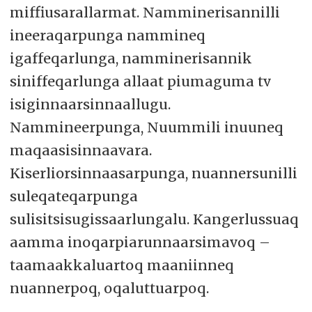
miffiusarallarmat. Namminerisannilli
ineeraqarpunga nammineq
igaffeqarlunga, namminerisannik
siniffeqarlunga allaat piumaguma tv
isiginnaarsinnaallugu.
Nammineerpunga, Nuummili inuuneq
maqaasisinnaavara.
Kiserliorsinnaasarpunga, nuannersunilli
suleqateqarpunga
sulisitsisugissaarlungalu. Kangerlussuaq
aamma inoqarpiarunnaarsimavoq –
taamaakkaluartoq maaniinneq
nuannerpoq, oqaluttuarpoq.