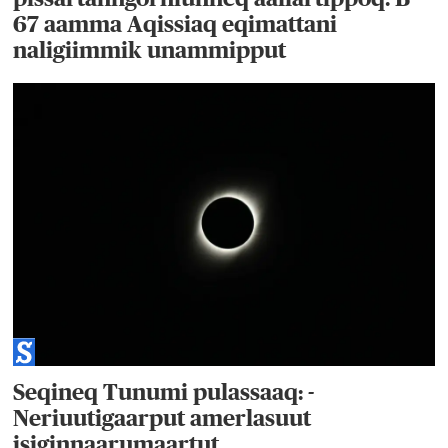
67 aamma Aqissiaq eqimattani
naligiimmik unammipput
Seqineq Tunumi pulassaaq: -
Neriuutigaarput amerlasuut
isiginnaarumaartut