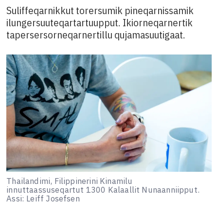
Suliffeqarnikkut torersumik pineqarnissamik
ilungersuuteqartartuupput. Ikiorneqarnertik
tapersersorneqarnertillu qujamasuutigaat.
Thailandimi, Filippinerini Kinamilu
innuttaassuseqartut 1300 Kalaallit Nunaanniipput.
Assi: Leiff Josefsen