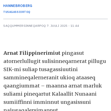
HANNE
BROBERG
TUSAGASSIORTOQ
SAQQUMMERSINNEQARPOQ
7. JUULI 2025 - 11:44
Arnat Filippinerimiut
pingasut
atornerlullugit sulisinneqarnerat pillugu
SIK-mi suliap tusagassiuutini
sammineqalerneranit ukioq ataaseq
qaangiummat – maanna arnat marluk
suliami pineqartut Kalaallit Nunaani
sumiiffinni imminnut ungasissuni
najugaqalersimapput.