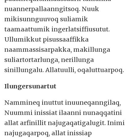
nuannerpallaanngitsoq. Nuuk
mikisunnguuvoq suliamik
taamaattumik ingerlatsiffiusutut.
Ullumikkut pisussaaffikka
naammassisarpakka, makillunga
suliartortarlunga, nerillunga
sinillungalu. Allatuulli, oqaluttuarpoq.
Ilungersunartut
Nammineq inuttut inuuneqanngilaq,
Nuummi inissiat ilaanni nunaqqatini
allat arfinillit najugaqatigalugit. Inimi
najugaqarpoq, allat inissiap