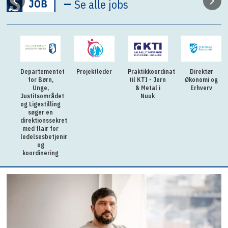
–
Se alle jobs
 og
Departementet
Projektleder
Praktikkoordinator
Direktør
estyrelsen
for Børn,
til KTI - Jern
Økonomi og
Unge,
& Metal i
Erhverv
de
Justitsområdet
Nuuk
og Ligestilling
søger en
direktionssekretær
med flair for
ledelsesbetjening
og
koordinering