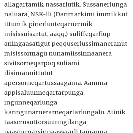
allagartamik nassarlutik. Sussanerlunga
naluara, NSK-lli (Danmarkimi immikkut
ittumik pinerluuteqarnermik
misissuisartut, aaqq.) suliffeqarfiup
aningaasatigut peqquserlussimaneranut
misissormagu nunamiissinnaanera
sivitsorneqarpoq suliami
ilisimannittutut
apersorneqartussaagama. Aamma
appisaluunneqartarpunga,
ingunneqarlunga
kanngunarnerarneqartarlungalu. Atinik
taaserusuttorsuunngilanga,
paasineqarsinnaassaarli tamanna