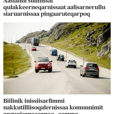
Aasianni suliffissat
qulakkeerneqarnissaat aalisarnerullu
siaruarnissaa pingaaruteqarpoq
Biilinik inissiisarfimmi
nakkutilliisoqalernissaa komuunimit