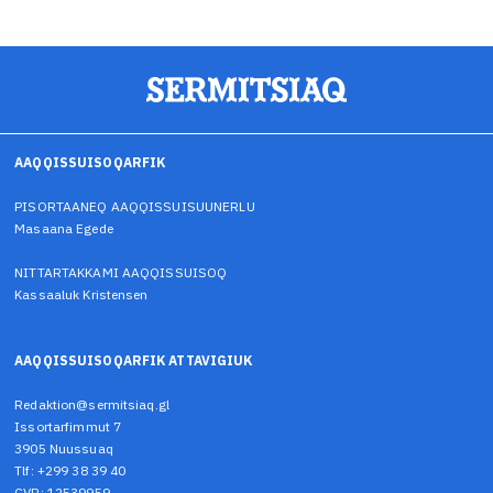
AAQQISSUISOQARFIK
PISORTAANEQ AAQQISSUISUUNERLU
Masaana Egede
NITTARTAKKAMI AAQQISSUISOQ
Kassaaluk Kristensen
AAQQISSUISOQARFIK ATTAVIGIUK
Redaktion@sermitsiaq.gl
Issortarfimmut 7
3905 Nuussuaq
Tlf: +299 38 39 40
CVR: 12539959