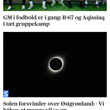
GM i fodbold er i gang: B-67 og Aqissiaq
i tæt gruppekamp
Solen forsvinder over Østgrønland: - Vi
håber, at mange vil se op