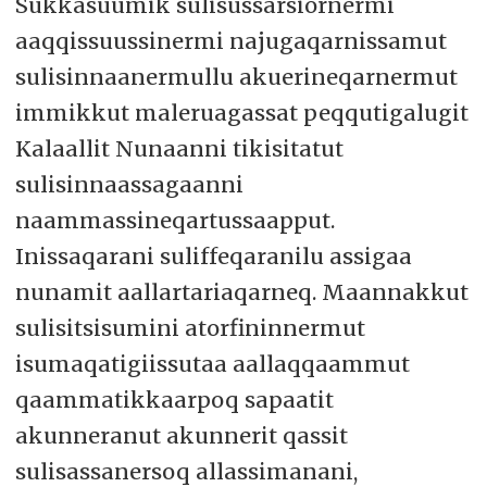
Sukkasuumik sulisussarsiornermi
aaqqissuussinermi najugaqarnissamut
sulisinnaanermullu akuerineqarnermut
immikkut maleruagassat peqqutigalugit
Kalaallit Nunaanni tikisitatut
sulisinnaassagaanni
naammassineqartussaapput.
Inissaqarani suliffeqaranilu assigaa
nunamit aallartariaqarneq. Maannakkut
sulisitsisumini atorfininnermut
isumaqatigiissutaa aallaqqaammut
qaammatikkaarpoq sapaatit
akunneranut akunnerit qassit
sulisassanersoq allassimanani,