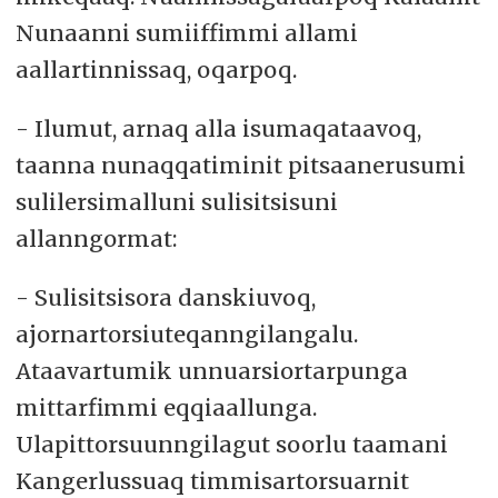
Nunaanni sumiiffimmi allami
aallartinnissaq, oqarpoq.
- Ilumut, arnaq alla isumaqataavoq,
taanna nunaqqatiminit pitsaanerusumi
sulilersimalluni sulisitsisuni
allanngormat:
- Sulisitsisora danskiuvoq,
ajornartorsiuteqanngilangalu.
Ataavartumik unnuarsiortarpunga
mittarfimmi eqqiaallunga.
Ulapittorsuunngilagut soorlu taamani
Kangerlussuaq timmisartorsuarnit