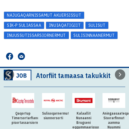
NAJUGAQARNISSAMUT AKUERSISSUT
SIK-P SULIASSAA
INUIAQATIGIIT
SULISUT
INUUSSUTISSARSIORNERMUT
SULISINNAANERMUT
Atorfiit tamaasa takukkit
Qaqortup
Sulisoqarnermut
Kalaallit
Aningaasaateqa
Timersortarfianut
siunnersorti
Nunaanni
Sisorarfinnut
i
pisortassarsiorneq
Brugseni
aamma
aqarfimmut
eqqummaarissumik
Nuummi