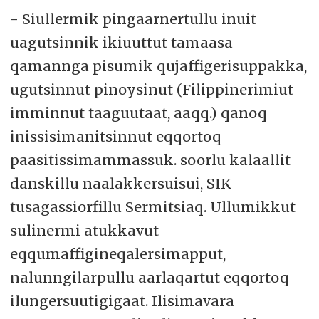
- Siullermik pingaarnertullu inuit
uagutsinnik ikiuuttut tamaasa
qamannga pisumik qujaffigerisuppakka,
ugutsinnut pinoysinut (Filippinerimiut
imminnut taaguutaat, aaqq.) qanoq
inissisimanitsinnut eqqortoq
paasitissimammassuk. soorlu kalaallit
danskillu naalakkersuisui, SIK
tusagassiorfillu Sermitsiaq. Ullumikkut
sulinermi atukkavut
eqqumaffigineqalersimapput,
nalunngilarpullu aarlaqartut eqqortoq
ilungersuutigigaat. Ilisimavara