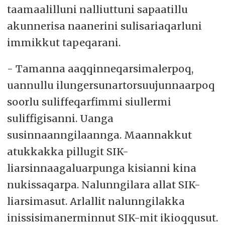
taamaalilluni nalliuttuni sapaatillu
akunnerisa naanerini sulisariaqarluni
immikkut tapeqarani.
- Tamanna aaqqinneqarsimalerpoq,
uannullu ilungersunartorsuujunnaarpoq
soorlu suliffeqarfimmi siullermi
suliffigisanni. Uanga
susinnaanngilaannga. Maannakkut
atukkakka pillugit SIK-
liarsinnaagaluarpunga kisianni kina
nukissaqarpa. Nalunngilara allat SIK-
liarsimasut. Arlallit nalunngilakka
inissisimanerminnut SIK-mit ikioqqusut.