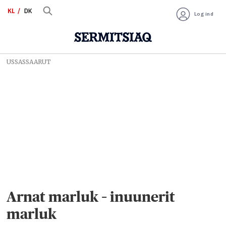
KL
DK
Log ind
USSASSAARUT
Arnat marluk – inuunerit
marluk