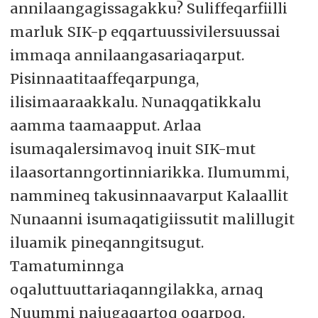
annilaangagissagakku? Suliffeqarfiilli
marluk SIK-p eqqartuussivilersuussai
immaqa annilaangasariaqarput.
Pisinnaatitaaffeqarpunga,
ilisimaaraakkalu. Nunaqqatikkalu
aamma taamaapput. Arlaa
isumaqalersimavoq inuit SIK-mut
ilaasortanngortinniarikka. Ilumummi,
nammineq takusinnaavarput Kalaallit
Nunaanni isumaqatigiissutit malillugit
iluamik pineqanngitsugut.
Tamatuminnga
oqaluttuuttariaqanngilakka, arnaq
Nuummi najugaqartoq oqarpoq.