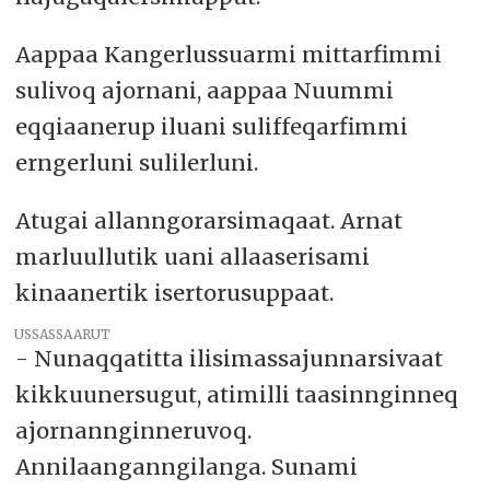
Aappaa Kangerlussuarmi mittarfimmi
sulivoq ajornani, aappaa Nuummi
eqqiaanerup iluani suliffeqarfimmi
erngerluni sulilerluni.
Atugai allanngorarsimaqaat. Arnat
marluullutik uani allaaserisami
kinaanertik isertorusuppaat.
USSASSAARUT
- Nunaqqatitta ilisimassajunnarsivaat
kikkuunersugut, atimilli taasinnginneq
ajornannginneruvoq.
Annilaanganngilanga. Sunami