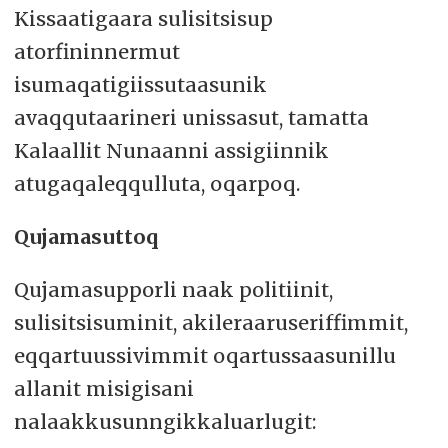
Kissaatigaara sulisitsisup
atorfininnermut
isumaqatigiissutaasunik
avaqqutaarineri unissasut, tamatta
Kalaallit Nunaanni assigiinnik
atugaqaleqqulluta, oqarpoq.
Qujamasuttoq
Qujamasupporli naak politiinit,
sulisitsisuminit, akileraaruseriffimmit,
eqqartuussivimmit oqartussaasunillu
allanit misigisani
nalaakkusunngikkaluarlugit: