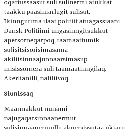
oqartussaasut suli sulinermi atukkat
taakku paasiniarlugit sulisut.
Ikinngutima ilaat politiit atuagassiaani
Dansk Politiimi ungasinngitsukkut
apersorneqarpoq, taamaattumik
sulisitsisorisimasama
akiliisinnaajunnaarsimasup
misissornera suli taamaatinngilaq.
Akerlianilli, naliliivoq.
Siunissaq
Maannakkut nunami
najugaqarsinnaanermut
sulisinnaanermullu akuersissutaa ukiaru