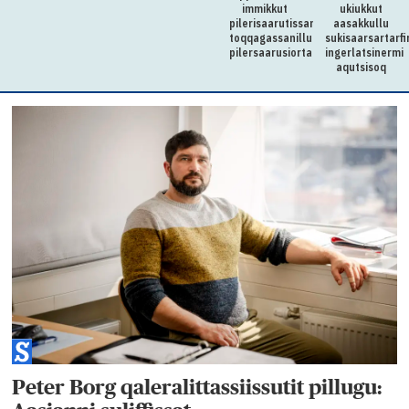
ikerimik
immikkut
ukiukkut
iuineq
pilerisaarutissanik
aasakkullu
toqqagassanillu
sukisaarsartarf
pilersaarusiortartussarsiorpoq
ingerlatsinermi
aqutsisoq
Peter Borg qaleralittassiissutit pillugu: