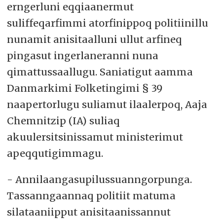
erngerluni eqqiaanermut
suliffeqarfimmi atorfinippoq politiinillu
nunamit anisitaalluni ullut arfineq
pingasut ingerlaneranni nuna
qimattussaallugu. Saniatigut aamma
Danmarkimi Folketingimi § 39
naapertorlugu suliamut ilaalerpoq, Aaja
Chemnitzip (IA) suliaq
akuulersitsinissamut ministerimut
apeqqutigimmagu.
- Annilaangasupilussuanngorpunga.
Tassanngaannaq politiit matuma
silataaniipput anisitaanissannut