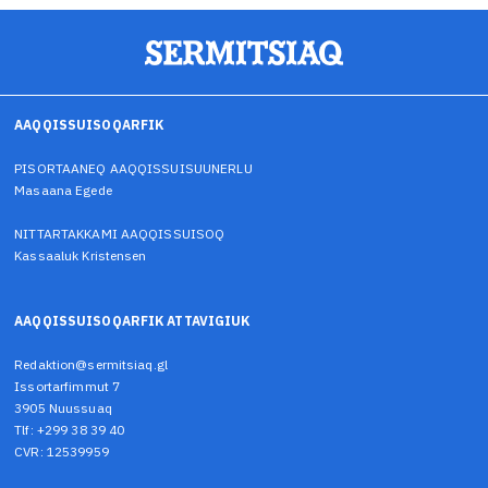
AAQQISSUISOQARFIK
PISORTAANEQ AAQQISSUISUUNERLU
Masaana Egede
NITTARTAKKAMI AAQQISSUISOQ
Kassaaluk Kristensen
AAQQISSUISOQARFIK ATTAVIGIUK
Redaktion@sermitsiaq.gl
Issortarfimmut 7
3905 Nuussuaq
Tlf: +299 38 39 40
CVR: 12539959