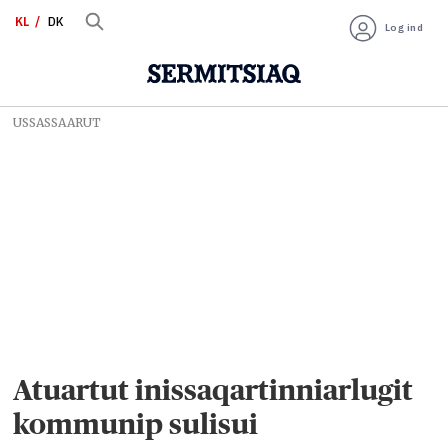
KL
DK
Log ind
USSASSAARUT
Atuartut inissaqartinniarlugit
kommunip sulisui