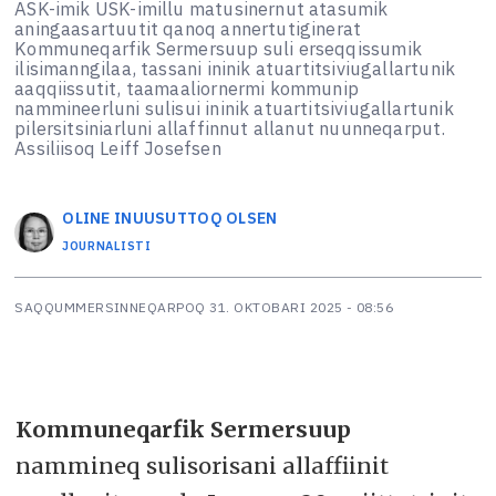
ASK-imik USK-imillu matusinernut atasumik
aningaasartuutit qanoq annertutiginerat
Kommuneqarfik Sermersuup suli erseqqissumik
ilisimanngilaa, tassani ininik atuartitsiviugallartunik
aaqqiissutit, taamaaliornermi kommunip
nammineerluni sulisui ininik atuartitsiviugallartunik
pilersitsiniarluni allaffinnut allanut nuunneqarput.
Assiliisoq Leiff Josefsen
OLINE
INUUSUTTOQ OLSEN
JOURNALISTI
SAQQUMMERSINNEQARPOQ
31. OKTOBARI 2025 - 08:56
Kommuneqarfik Sermersuup
nammineq sulisorisani allaffiinit