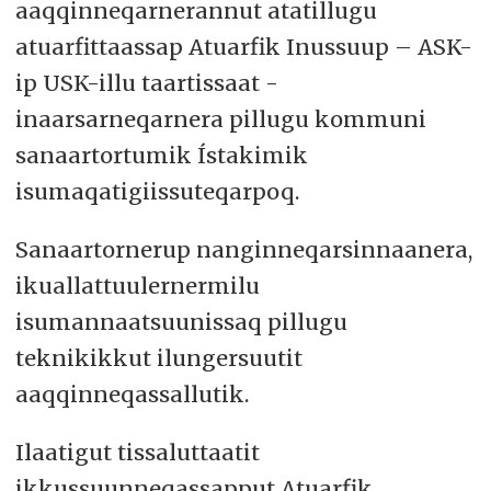
aaqqinneqarnerannut atatillugu
atuarfittaassap Atuarfik Inussuup – ASK-
ip USK-illu taartissaat -
inaarsarneqarnera pillugu kommuni
sanaartortumik Ístakimik
isumaqatigiissuteqarpoq.
Sanaartornerup nanginneqarsinnaanera,
ikuallattuulernermilu
isumannaatsuunissaq pillugu
teknikikkut ilungersuutit
aaqqinneqassallutik.
Ilaatigut tissaluttaatit
ikkussuunneqassapput Atuarfik