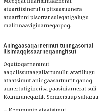
Meeqqat iluarisimaarnerat
atuartitsinerullu pitsaasuunera
atuarfinni pisortat suleqatigalugu
malinnaavigiuarneqarpoq.
Aningaasaqarnermut tunngasortai
ilisimaqqissaarneqanngitsut
Oquttoqarneranut
aaqqiissutaagallartunullu atatillugu
ataatsimut aningaasartuutit qanoq
annertutiginerisa paasiniarnerat suli
Kommuneqarfik Sermersuup suliaraa.
– Kommunip ataatsimut