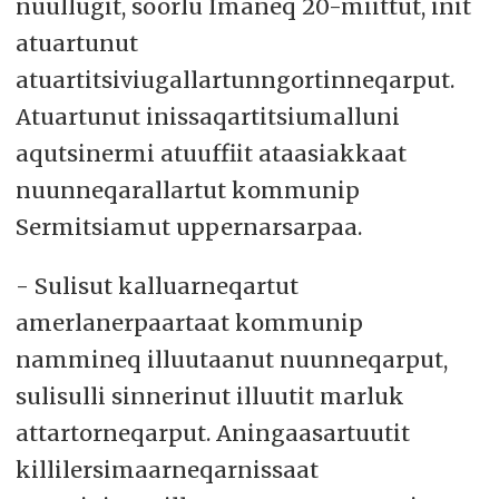
nuullugit, soorlu Imaneq 20-miittut, init
atuartunut
atuartitsiviugallartunngortinneqarput.
Atuartunut inissaqartitsiumalluni
aqutsinermi atuuffiit ataasiakkaat
nuunneqarallartut kommunip
Sermitsiamut uppernarsarpaa.
- Sulisut kalluarneqartut
amerlanerpaartaat kommunip
nammineq illuutaanut nuunneqarput,
sulisulli sinnerinut illuutit marluk
attartorneqarput. Aningaasartuutit
killilersimaarneqarnissaat