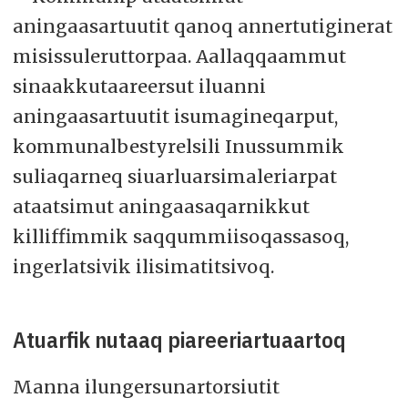
aningaasartuutit qanoq annertutiginerat
misissuleruttorpaa. Aallaqqaammut
sinaakkutaareersut iluanni
aningaasartuutit isumagineqarput,
kommunalbestyrelsili Inussummik
suliaqarneq siuarluarsimaleriarpat
ataatsimut aningaasaqarnikkut
killiffimmik saqqummiisoqassasoq,
ingerlatsivik ilisimatitsivoq.
Atuarfik nutaaq piareeriartuaartoq
Manna ilungersunartorsiutit