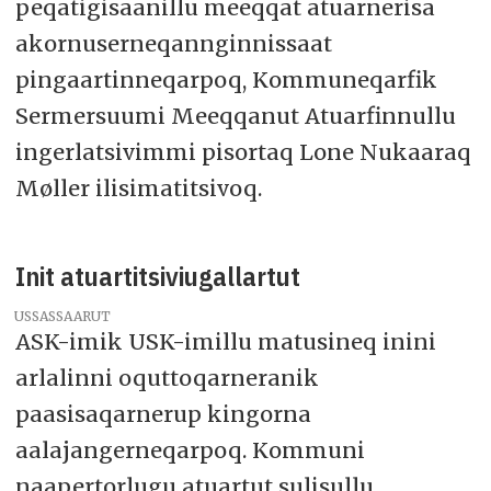
peqatigisaanillu meeqqat atuarnerisa
akornuserneqannginnissaat
pingaartinneqarpoq, Kommuneqarfik
Sermersuumi Meeqqanut Atuarfinnullu
ingerlatsivimmi pisortaq Lone Nukaaraq
Møller ilisimatitsivoq.
Init atuartitsiviugallartut
USSASSAARUT
ASK-imik USK-imillu matusineq inini
arlalinni oquttoqarneranik
paasisaqarnerup kingorna
aalajangerneqarpoq. Kommuni
naapertorlugu atuartut sulisullu