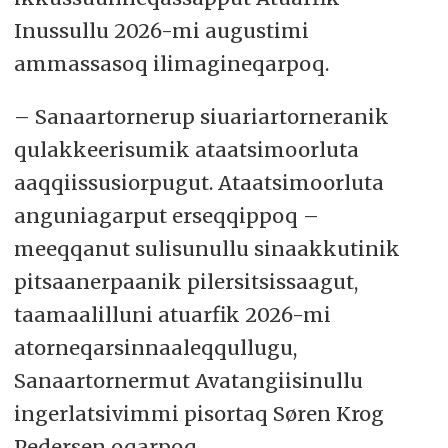
Inussullu 2026-mi augustimi
ammassasoq ilimagineqarpoq.
– Sanaartornerup siuariartorneranik
qulakkeerisumik ataatsimoorluta
aaqqiissusiorpugut. Ataatsimoorluta
anguniagarput erseqqippoq –
meeqqanut sulisunullu sinaakkutinik
pitsaanerpaanik pilersitsissaagut,
taamaalilluni atuarfik 2026-mi
atorneqarsinnaaleqqullugu,
Sanaartornermut Avatangiisinullu
ingerlatsivimmi pisortaq Søren Krog
Pedersen oqarpoq.