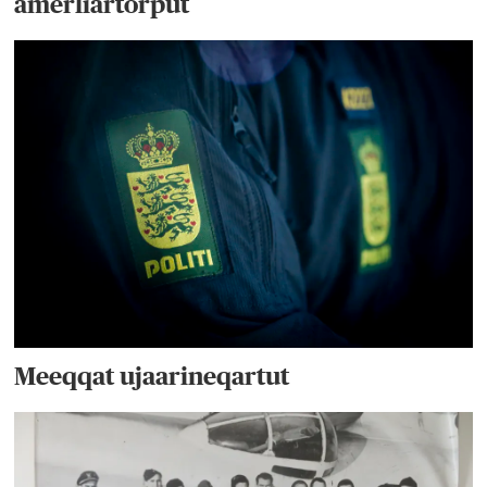
amerliartorput
Meeqqat ujaarineqartut