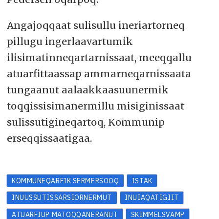
Angajoqqaat sulisullu ineriartorneq
pillugu ingerlaavartumik
ilisimatinneqartarnissaat, meeqqallu
atuarfittaassap ammarneqarnissaata
tungaanut aalaakkaasuunermik
toqqissisimanermillu misiginissaat
sulissutigineqartoq, Kommunip
erseqqissaatigaa.
KOMMUNEQARFIK SERMERSOOQ
ISTAK
INUUSSUTISSARSIORNERMUT
INUIAQATIGIIT
ATUARFIUP MATOQQANERANUT
SKIMMELSVAMP