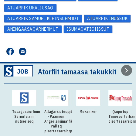
ATUARFIK UKALIUSAQ
ATUARFIK SAMUEL KLEINSCHMIDT
ATUARFIK INUSSUK
ANINGAASAQARNERMUT
ISUMAQATIGIISSUT
Atorfiit tamaasa takukkit
Tusagassiorfimmi
Allagarsiuteqqitaq
Mekaniker
Qaqortup
Sermitsiami
- Paamiuni
Timersortarfian
nutserisoq
Angerlarsimaffik
pisortassarsior
Palleq
pisortassarsiorpoq