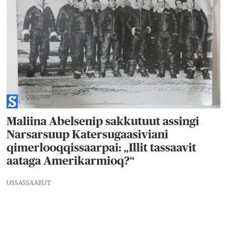
Maliina Abelsenip sakkutuut assingi
Narsarsuup Katersugaasiviani
qimerlooqqissaarpai: „Illit tassaavit
aataga Amerikarmioq?“
USSASSAARUT