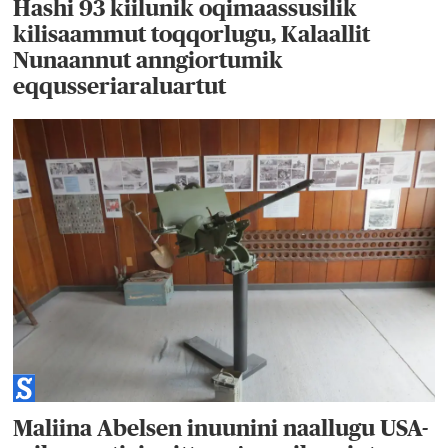
Hashi 93 kiilunik oqimaassusilik
kilisaammut toqqorlugu, Kalaallit
Nunaannut anngiortumik
eqqusseriaraluartut
Maliina Abelsen inuunini naallugu USA-