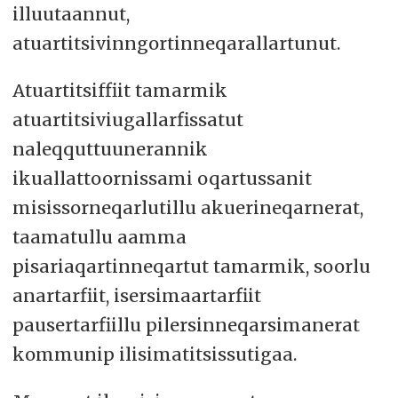
illuutaannut,
atuartitsivinngortinneqarallartunut.
Atuartitsiffiit tamarmik
atuartitsiviugallarfissatut
naleqquttuunerannik
ikuallattoornissami oqartussanit
misissorneqarlutillu akuerineqarnerat,
taamatullu aamma
pisariaqartinneqartut tamarmik, soorlu
anartarfiit, isersimaartarfiit
pausertarfiillu pilersinneqarsimanerat
kommunip ilisimatitsissutigaa.