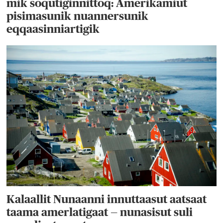
mik soqutiginnittoq: Amerikamiut
pisimasunik nuannersunik
eqqaasinniartigik
Kalaallit Nunaanni innuttaasut aatsaat
taama amerlatigaat — nunasisut suli