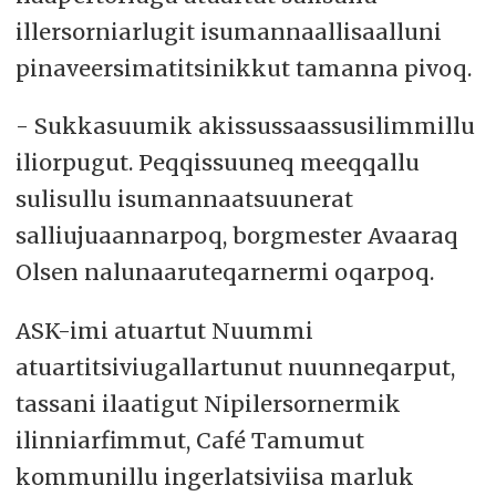
illersorniarlugit isumannaallisaalluni
pinaveersimatitsinikkut tamanna pivoq.
- Sukkasuumik akissussaassusilimmillu
iliorpugut. Peqqissuuneq meeqqallu
sulisullu isumannaatsuunerat
salliujuaannarpoq, borgmester Avaaraq
Olsen nalunaaruteqarnermi oqarpoq.
ASK-imi atuartut Nuummi
atuartitsiviugallartunut nuunneqarput,
tassani ilaatigut Nipilersornermik
ilinniarfimmut, Café Tamumut
kommunillu ingerlatsiviisa marluk