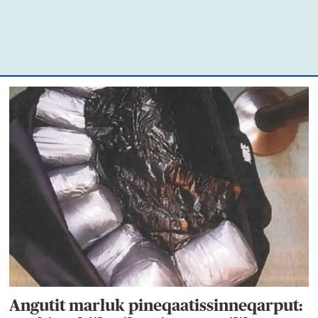
Angutit marluk pineqaatissinneqarput: