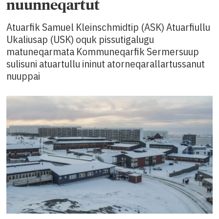
nuunneqartut
Atuarfik Samuel Kleinschmidtip (ASK) Atuarfiullu
Ukaliusap (USK) oquk pissutigalugu
matuneqarmata Kommuneqarfik Sermersuup
sulisuni atuartullu ininut atorneqarallartussanut
nuuppai