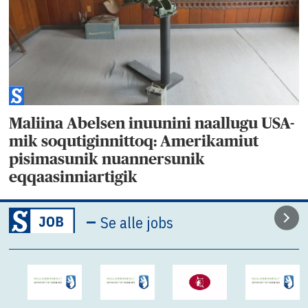
Maliina Abelsen inuunini naallugu USA-
mik soqutiginnittoq: Amerikamiut
pisimasunik nuannersunik
eqqaasinniartigik
–
Se alle jobs