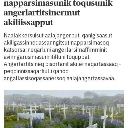
napparsimasunik toqusunik
angerlartitsinermut
akiliissapput
Naalakkersuisut aalajangerput, qanigisaasut
akiligassinneqassanngitsut napparsimasoq
katsorsarneqarluni angerlarsimaffimminit
avinngarusimasumiitilluni toquppat.
Angerlartitsineq pisortanit akilerneqartassaaq -
peqqinnissaqarfiulli qanoq
angallassisoqassanersoq aalajangertassavaa.