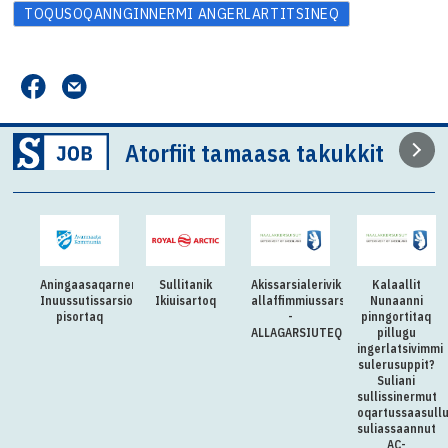
TOQUSOQANNGINNERMI ANGERLARTITSINEQ
Atorfiit tamaasa takukkit
Aningaasaqarnermut
Sullitanik
Akissarsialerivik
Kalaallit
Inuussutissarsiornermut
Ikiuisartoq
allaffimmiussarsiorpoq
Nunaanni
pisortaq
-
pinngortitaq
ALLAGARSIUTEQQITAQ
pillugu
ingerlatsivimmi
sulerusuppit?
Suliani
sullissinermut
oqartussaasull
suliassaannut
AC-