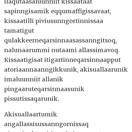
ilaqutaasaluunniit kissaataat
sapinngisamik eqqumaffigissavaat,
kissaatilli piviusunngortinnissaa
tamatigut
qulakkeerneqarsinnaasassanngitsoq,
nalunaarummi nutaami allassimavoq.
Kissaatigisat itigartinneqarsinnaapput
atoriaannaanngikkunik, akisuallaarunik
imaluunniit allanik
pingaaruteqarsinnaasunik
pissutissaqarunik.
Akisuallaartumik
angallassisussanngornissaq