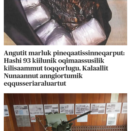
Angutit marluk pineqaatissinneqarput:
Hashi 93 kiilunik oqimaassusilik
kilisaammut toqqorlugu, Kalaallit
Nunaannut anngiortumik
eqqusseriaraluartut