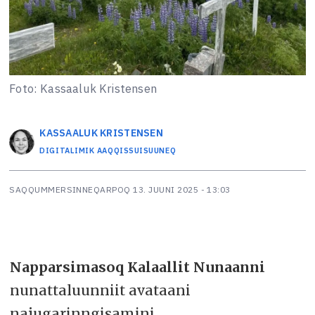
Foto: Kassaaluk Kristensen
KASSAALUK
KRISTENSEN
DIGITALIMIK AAQQISSUISUUNEQ
SAQQUMMERSINNEQARPOQ
13. JUUNI 2025 - 13:03
Napparsimasoq Kalaallit Nunaanni
nunattaluunniit avataani
najugarinngisamini