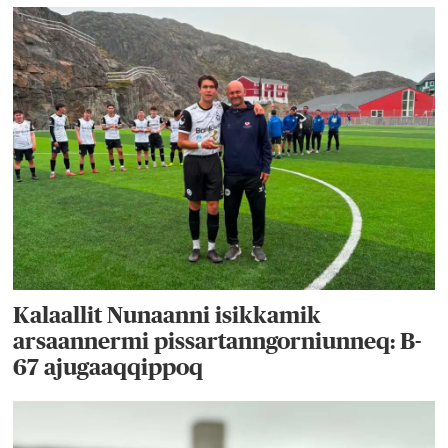
Kalaallit Nunaanni isikkamik
arsaannermi pissartanngorniunneq: B-
67 ajugaaqqippoq