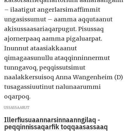
– ilaatigut angerlarsimaffimmit
ungasissumut – aamma aqqutaanut
akisussaasariaqarpugut. Pisussaq
ajornerpaaq aamma pigaluarpat.
Inunnut ataasiakkaanut
qimagaasunullu ataqqinninnermut
tunngavoq, peqqissutsimut
naalakkersuisoq Anna Wangenheim (D)
tusagassiuutinut nalunaarummi
oqarpoq.
USSASSAARUT
Illerfiusuaannarsinnaanngilaq -
peqqinnissaqarfik toqqaasassaaq