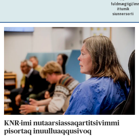
fuldmægtigi/im
ittumik
siunnersorti
KNR-imi nutaarsiassaqartitsivimmi
pisortaq inuulluaqqusivoq