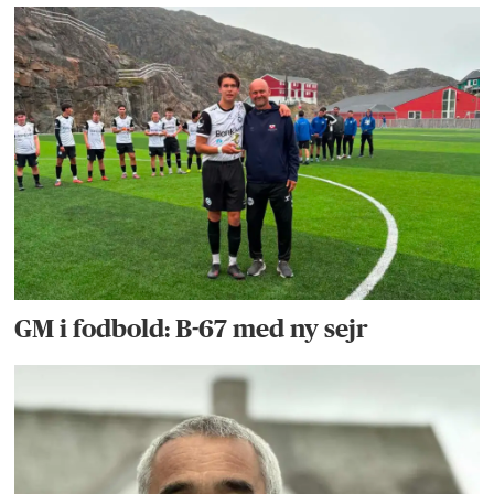
GM i fodbold: B-67 med ny sejr