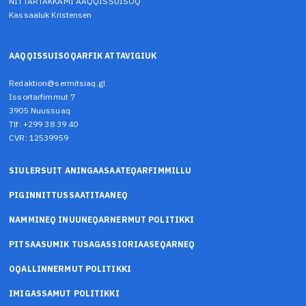
NITTARTAKKAMI AAQQISSUISOQ
Kassaaluk Kristensen
AAQQISSUISOQARFIK ATTAVIGIUK
Redaktion@sermitsiaq.gl
Issortarfimmut 7
3905 Nuussuaq
Tlf: +299 38 39 40
CVR: 12539959
SIULERSUIT ANINGAASAATEQARFIMMILLU
PIGINNITTUSSAATITAANEQ
NAMMINEQ INUUNEQARNERMUT POLITIKKI
PITSAASUMIK TUSAGASSIORIAASEQARNEQ
OQALLINNERMUT POLITIKKI
IMIGASSAMUT POLITIKKI