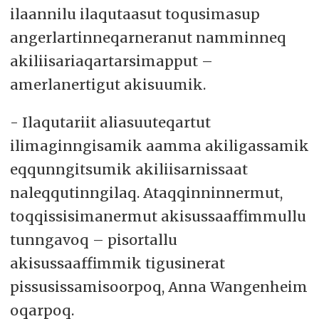
ilaannilu ilaqutaasut toqusimasup
angerlartinneqarneranut namminneq
akiliisariaqartarsimapput –
amerlanertigut akisuumik.
- Ilaqutariit aliasuuteqartut
ilimaginngisamik aamma akiligassamik
eqqunngitsumik akiliisarnissaat
naleqqutinngilaq. Ataqqinninnermut,
toqqissisimanermut akisussaaffimmullu
tunngavoq – pisortallu
akisussaaffimmik tigusinerat
pissusissamisoorpoq, Anna Wangenheim
oqarpoq.