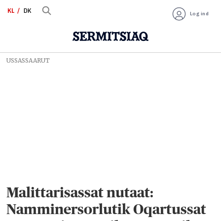
KL
DK
Log ind
USSASSAARUT
Malittarisassat nutaat:
Namminersorlutik Oqartussat