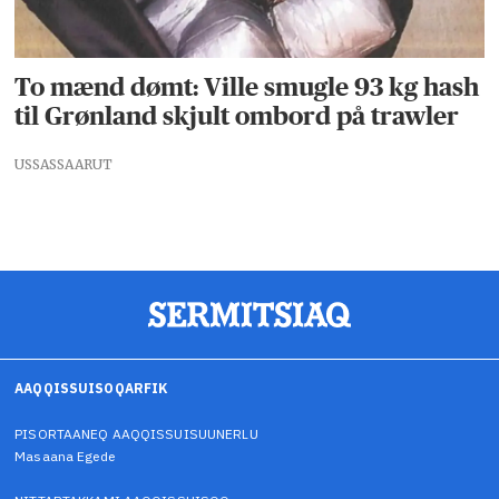
To mænd dømt: Ville smugle 93 kg hash
til Grønland skjult ombord på trawler
USSASSAARUT
AAQQISSUISOQARFIK
PISORTAANEQ AAQQISSUISUUNERLU
Masaana Egede