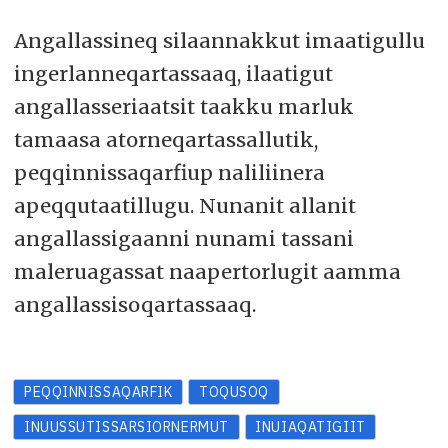
Angallassineq silaannakkut imaatigullu
ingerlanneqartassaaq, ilaatigut
angallasseriaatsit taakku marluk
tamaasa atorneqartassallutik,
peqqinnissaqarfiup naliliinera
apeqqutaatillugu. Nunanit allanit
angallassigaanni nunami tassani
maleruagassat naapertorlugit aamma
angallassisoqartassaaq.
PEQQINNISSAQARFIK
TOQUSOQ
INUUSSUTISSARSIORNERMUT
INUIAQATIGIIT