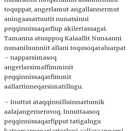
toquppat, angerlamut angallannermut
aningaasartuutit nunatsinni
peqqinnissaqarfiup akilertassagai.
Tamanna atuuppoq Kalaallit Nunaanni
nunaniluunniit allani toqusoqaraluarpat
– napparsimasoq
angerlarsimaffimminit
peqqinnissaqarfimmit
aallartinneqarsimatillugu.
– Inuttut ataqqinnilluinnartumik
aalajangerneruvoq. Innuttaasoq
peqqinnissaqarfipput tatigalugu
katsorsarneqariartorluni aallaraangami