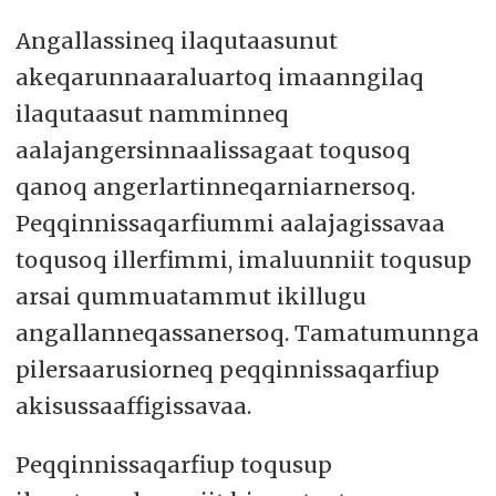
Angallassineq ilaqutaasunut
akeqarunnaaraluartoq imaanngilaq
ilaqutaasut namminneq
aalajangersinnaalissagaat toqusoq
qanoq angerlartinneqarniarnersoq.
Peqqinnissaqarfiummi aalajagissavaa
toqusoq illerfimmi, imaluunniit toqusup
arsai qummuatammut ikillugu
angallanneqassanersoq. Tamatumunnga
pilersaarusiorneq peqqinnissaqarfiup
akisussaaffigissavaa.
Peqqinnissaqarfiup toqusup