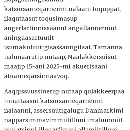
katsorsarneqarnermi nalaani toquppat,
ilaqutaasut toqusimasup
angerlartinnissaanut angallannermut
aningaasartuutit
isumakuluutigisassanngilaat. Tamanna
nalunaarutip nutaap, Naalakkersuisut
maajip 15-ani 2025-mi akuerisaani
atuarneqarsinnaavoq.
Aaqqissuussinerup nutaap qulakkeerpaa
innuttaasut katsorsarneqarnermi
nalaanni, assersuutigalugu Danmarkimi
napparsimmavimmiitilluni imaluunniit
nunatsinni illoqarfimmi allamiitilluni