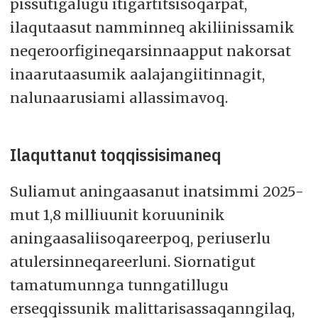
pissutigalugu itigartitsisoqarpat,
ilaqutaasut namminneq akiliinissamik
neqeroorfigineqarsinnaapput nakorsat
inaarutaasumik aalajangiitinnagit,
nalunaarusiami allassimavoq.
Ilaquttanut toqqissisimaneq
Suliamut aningaasanut inatsimmi 2025-
mut 1,8 milliuunit koruuninik
aningaasaliisoqareerpoq, periuserlu
atulersinneqareerluni. Siornatigut
tamatumunnga tunngatillugu
erseqqissunik malittarisassaqanngilaq,