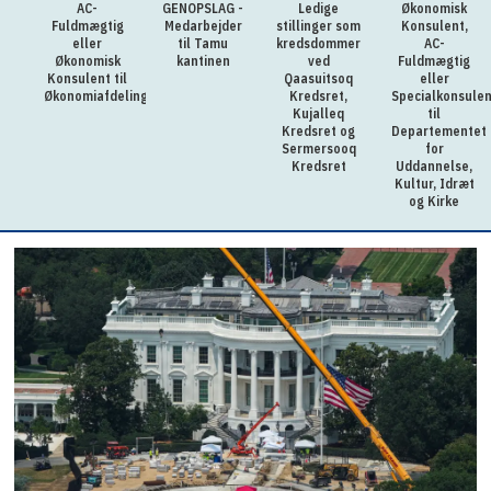
AC-
GENOPSLAG -
Ledige
Økonomisk
Fuldmægtig
Medarbejder
stillinger som
Konsulent,
eller
til Tamu
kredsdommer
AC-
Økonomisk
kantinen
ved
Fuldmægtig
Konsulent til
Qaasuitsoq
eller
Økonomiafdelingen
Kredsret,
Specialkonsulen
Kujalleq
til
Kredsret og
Departementet
Sermersooq
for
Kredsret
Uddannelse,
Kultur, Idræt
og Kirke