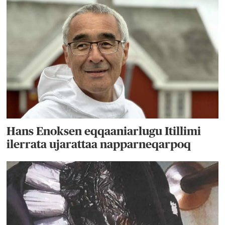
Hans Enoksen eqqaaniarlugu Itillimi
ilerrata ujarattaa napparneqarpoq