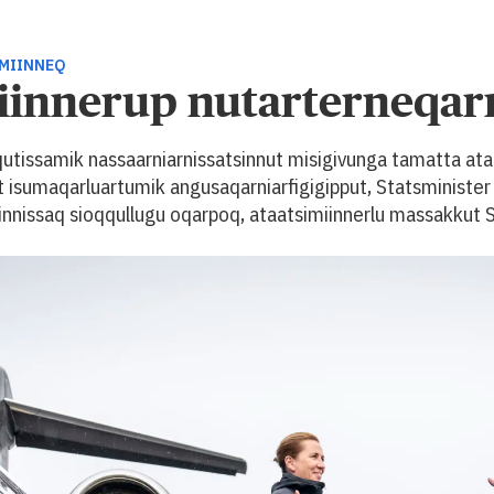
IMIINNEQ
giinnerup nutarterneqar
qutissamik nassaarniarnissatsinnut misigivunga tamatta a
t isumaqarluartumik angusaqarniarfigigipput, Statsminister
iinnissaq sioqqullugu oqarpoq, ataatsimiinnerlu massakkut