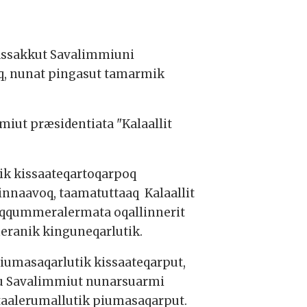
massakkut Savalimmiuni
oq, nunat pingasut tamarmik
iut præsidentiata "Kalaallit
ik kissaateqartoqarpoq
nnaavoq, taamatuttaaq Kalaallit
saqqummeralermata oqallinnerit
ranik kinguneqarlutik.
umasaqarlutik kissaateqarput,
ugu Savalimmiut nunarsuarmi
aalerumallutik piumasaqarput.