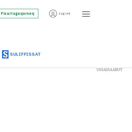
Pisartagaqarneq
Log ind
SULIFFISSAT
USSASSAARUT