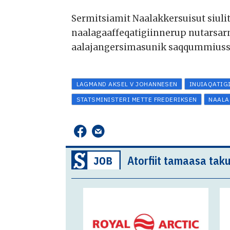
Sermitsiamit Naalakkersuisut siulit
naalagaaffeqatigiinnerup nutarsar
aalajangersimasunik saqqummiussis
LAGMAND AKSEL V JOHANNESEN
INUIAQATIG
STATSMINISTERI METTE FREDERIKSEN
NAALA
Atorfiit tamaasa taku