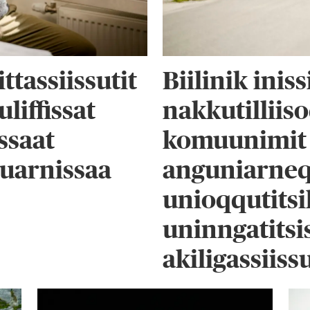
ttassiissutit
Biilinik inis
liffissat
nakkutilliis
ssaat
komuunimit
ruarnissaa
anguniarne
unioqqutitsil
uninngatits
akiligassiiss