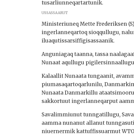
tusarliunneqartartunik.
USSASSAARUT
Ministeriuneq Mette Frederiksen (S
ingerlanneqartoq sioqqullugu, nal
iluaqutissarsiffigisassaanik.
Anguniagaq taanna, tassa naalagaa
Nunaat aqullugu pigilersinnaallug
Kalaallit Nunaata tungaanit, avam
piumasaqartoqarlunilu, Danmarkim
Nunaata Danmarkillu ataatsimoorus
sakkortuut ingerlanneqarput aamm
Savalimmiunut tunngatillugu, Sav
aamma nunanut allanut tunngasutig
niuernermik kattuffissuarmut WTO