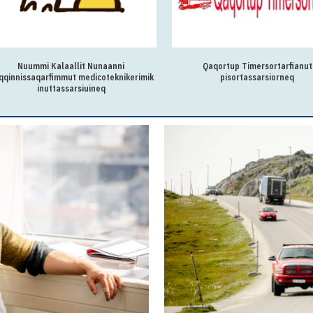
Nuummi Kalaallit Nunaanni
Qaqortup Timersortarfianut
qqinnissaqarfimmut medicoteknikerimik
pisortassarsiorneq
inuttassarsiuineq