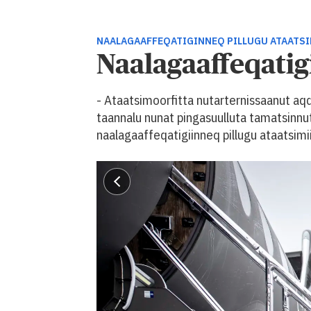
NAALAGAAFFEQATIGINNEQ PILLUGU ATAATS
Naalagaaffeqati
- Ataatsimoorfitta nutarternissaanut aq
taannalu nunat pingasuulluta tamatsinnu
naalagaaffeqatigiinneq pillugu ataatsim