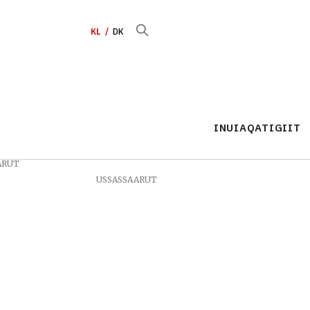
KL
DK
INUIAQATIGIIT
ARUT
USSASSAARUT