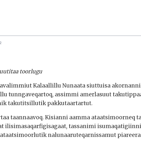
2
kuutitaa toorlugu
Savalimmiut Kalaallillu Nunaata siuttuisa akornann
illu tunngaveqartoq, assimmi amerlasuut takutippaa
takutitsillutik pakkutaartartut.
taa taannaavoq. Kisianni aamma ataatsimoorneq ta
at ilisimasaqarfigisagaat, tassanimi isumaqatigiinn
t ataatsimoorlutik nalunaaruteqarnissamut piareer