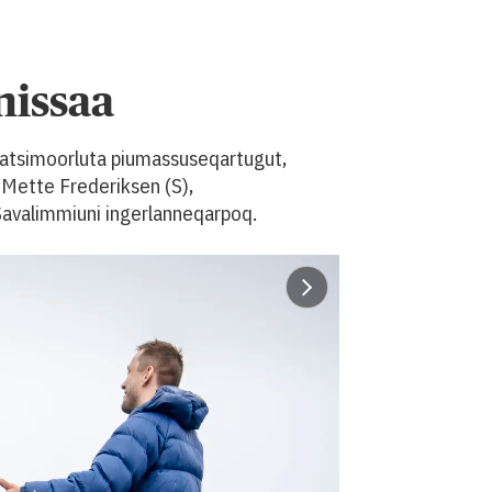
nissaa
taatsimoorluta piumassuseqartugut,
 Mette Frederiksen (S),
 Savalimmiuni ingerlanneqarpoq.