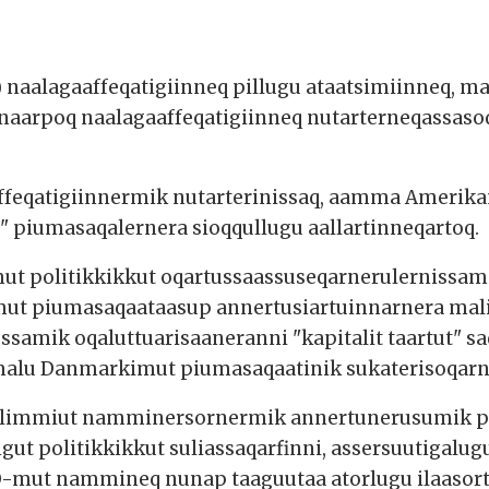
)
naalagaaffeqatigiinneq pillugu ataatsimiinneq, 
unaarpoq naalagaaffeqatigiinneq nutarterneqassas
ffeqatigiinnermik nutarterinissaq, aamma Amerikam
u" piumasaqalernera sioqqullugu aallartinneqartoq.
mut politikkikkut oqartussaassuseqarnerulernissam
ut piumasaqaataasup annertusiartuinnarnera mali
samik oqaluttuarisaaneranni "kapitalit taartut" 
alu Danmarkimut piumasaqaatinik sukaterisoqarne
alimmiut namminersornermik annertunerusumik pi
ut politikkikkut suliassaqarfinni, assersuutigal
-mut nammineq nunap taaguutaa atorlugu ilaasort