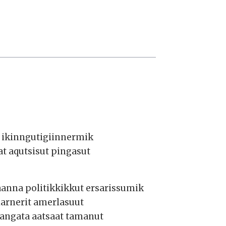
i
ikinngutigiinnermik
t aqutsisut pingasut
anna politikkikkut ersarissumik
iarnerit amerlasuut
aangata aatsaat tamanut