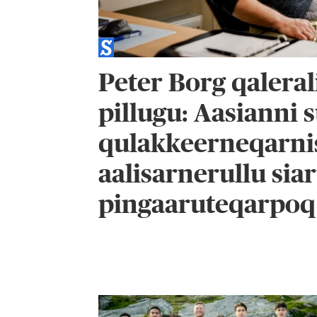
Peter Borg qalerali
pillugu: Aasianni su
qulakkeerneqarni
aalisarnerullu sia
pingaaruteqarpoq