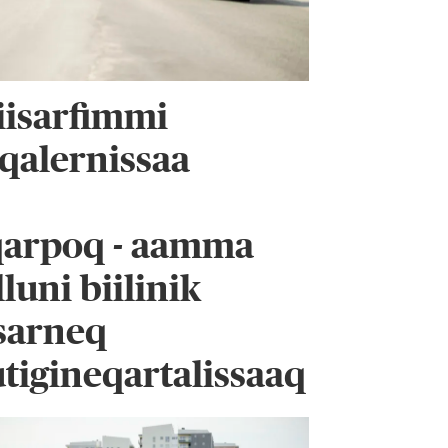
siisarfimmi
oqalernissaa
qarpoq - aamma
luni biilinik
isarneq
utigineqartalissaaq