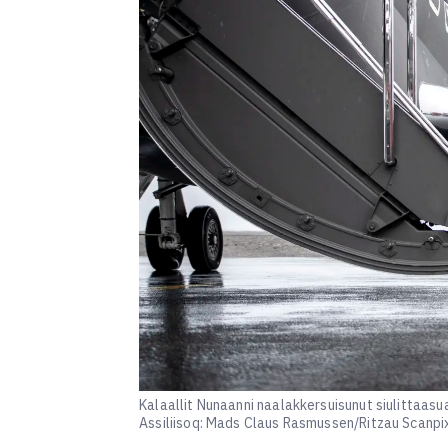
Assiliisoq: Mads Claus Rasmussen/Ritzau Scanpi