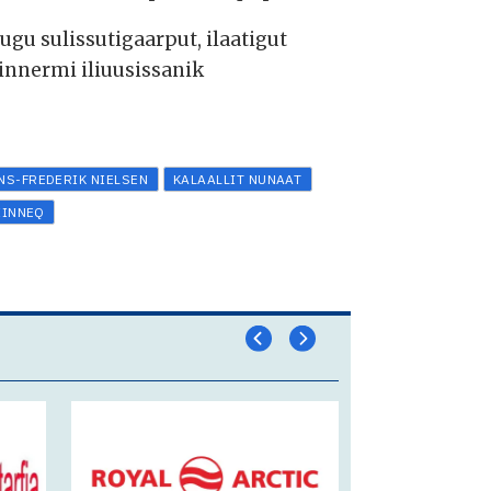
ugu sulissutigaarput, ilaatigut
innermi iliuusissanik
NS-FREDERIK NIELSEN
KALAALLIT NUNAAT
IINNEQ