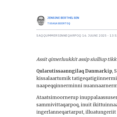
JENSINE
BERTHELSEN
TUSAGASSIORTOQ
SAQQUMMERSINNEQARPOQ
16. JUUNI 2025 - 13:5
Assit qimerluukkit assip siulliup tik
Qularutissaanngilaq Danmarkip
, 
kissalaartumik tatigeqatigiinnerm
naapeqqinnerminni nuannaarnermik 
Ataatsimoornerup inuppalaassuser
sammivittaqarpoq, inuit ikittuinna
ingerlanneqartarput, illuatungerii