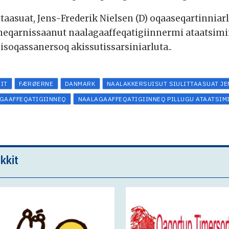
taasuat, Jens-Frederik Nielsen (D) oqaaseqartinniarl
neqarnissaanut naalagaaffeqatigiinnermi ataatsimi
oqassanersoq akissutissarsiniarluta..
IIT
FÆRØERNE
DANMARK
NAALAKKERSUISUT SIULITTAASUAT JE
GAAFFEQATIGIINNEQ
NAALAGAAFFEQATIGIINNEQ PILLUGU ATAATSIM
kkit