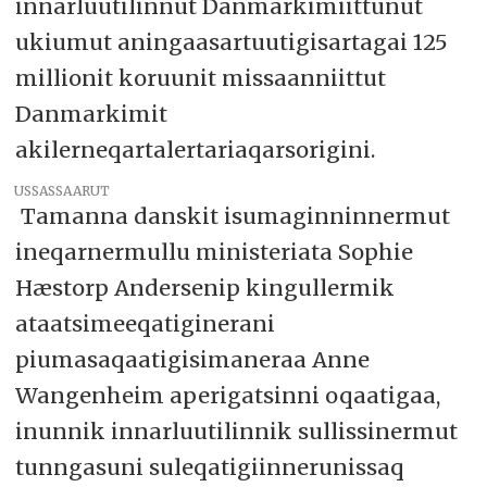
innarluutilinnut Danmarkimiittunut
ukiumut aningaasartuutigisartagai 125
millionit koruunit missaanniittut
Danmarkimit
akilerneqartalertariaqarsorigini.
USSASSAARUT
Tamanna danskit isumaginninnermut
ineqarnermullu ministeriata Sophie
Hæstorp Andersenip kingullermik
ataatsimeeqatiginerani
piumasaqaatigisimaneraa Anne
Wangenheim aperigatsinni oqaatigaa,
inunnik innarluutilinnik sullissinermut
tunngasuni suleqatigiinnerunissaq