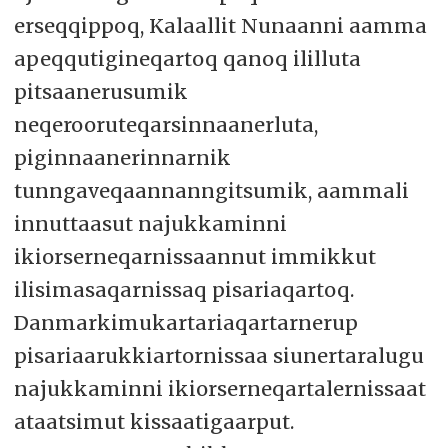
erseqqippoq, Kalaallit Nunaanni aamma
apeqqutigineqartoq qanoq ililluta
pitsaanerusumik
neqerooruteqarsinnaanerluta,
piginnaanerinnarnik
tunngaveqaannanngitsumik, aammali
innuttaasut najukkaminni
ikiorserneqarnissaannut immikkut
ilisimasaqarnissaq pisariaqartoq.
Danmarkimukartariaqartarnerup
pisariaarukkiartornissaa siunertaralugu
najukkaminni ikiorserneqartalernissaat
ataatsimut kissaatigaarput.