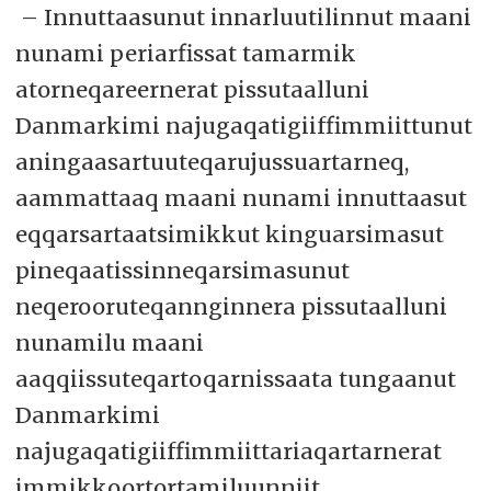
– Innuttaasunut innarluutilinnut maani
nunami periarfissat tamarmik
atorneqareernerat pissutaalluni
Danmarkimi najugaqatigiiffimmiittunut
aningaasartuuteqarujussuartarneq,
aammattaaq maani nunami innuttaasut
eqqarsartaatsimikkut kinguarsimasut
pineqaatissinneqarsimasunut
neqerooruteqannginnera pissutaalluni
nunamilu maani
aaqqiissuteqartoqarnissaata tungaanut
Danmarkimi
najugaqatigiiffimmiittariaqartarnerat
immikkoortortamiluunniit