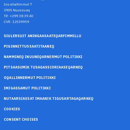
Issortarfimmut 7
3905 Nuussuaq
Tlf: +299 38 39 40
CVR: 12539959
SIULERSUIT ANINGAASAATEQARFIMMILLU
PIGINNITTUSSAATITAANEQ
NAMMINEQ INUUNEQARNERMUT POLITIKKI
PITSAASUMIK TUSAGASSIORIAASEQARNEQ
OQALLINNERMUT POLITIKKI
IMIGASSAMUT POLITIKKI
NUTAARSIASSAT IMAANIK TIGUSARTAGAQARNEQ
COOKIES
CONSENT CHOISES