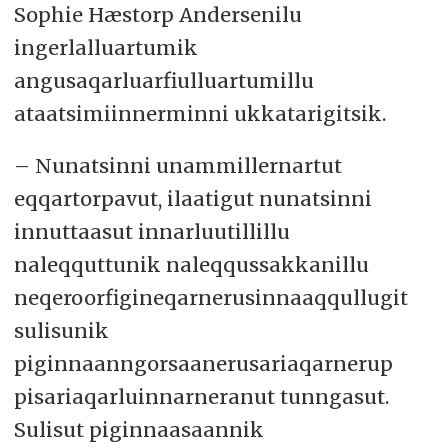
Sophie Hæstorp Andersenilu
ingerlalluartumik
angusaqarluarfiulluartumillu
ataatsimiinnerminni ukkatarigitsik.
– Nunatsinni unammillernartut
eqqartorpavut, ilaatigut nunatsinni
innuttaasut innarluutillillu
naleqquttunik naleqqussakkanillu
neqeroorfigineqarnerusinnaaqqullugit
sulisunik
piginnaanngorsaanerusariaqarnerup
pisariaqarluinnarneranut tunngasut.
Sulisut piginnaasaannik