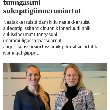
tunngasuni
suleqatigiinneruniartut
Naalakkersuisut danskillu naalakkersuisui
suleqatigiissitamik inunnik innarluutilinnik
sullissinermut tunngasuni
unammilligassarpassuarnut
aaqqiissutissarsiortussamik pilersitsiniarlutik
isumaqatigiipput.