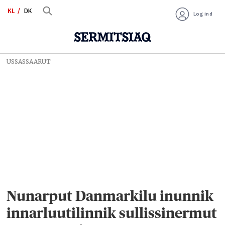
KL
DK
Log ind
USSASSAARUT
Nunarput Danmarkilu inunnik
innarluutilinnik sullissinermut