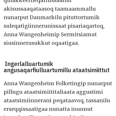
qulakkeerneqarnissaanut
akisussaaqataasoq taamaammallu
nunarput Danmarkilu pituttortumik
suleqatigiinnerunissaat pisariaqartoq,
Anna Wangenheimip Sermitsiamut
siusinnerusukkut oqaatigaa.
Ingerlalluartumik
angusaqarfiulluartumillu ataatsimiittut
Anna Wangenheim Folketingip nunarput
pillugu ataatsimiititaliaata aggustimi
ataatsimiinnerani peqataavoq, tassanilu
erseqqissaatigaa nunatta inunnut