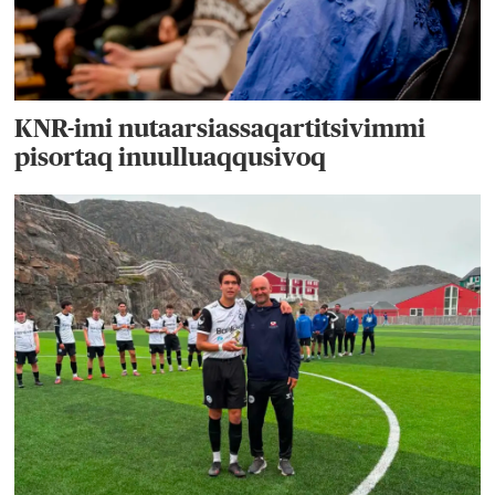
KNR-imi nutaarsiassaqartitsivimmi
pisortaq inuulluaqqusivoq