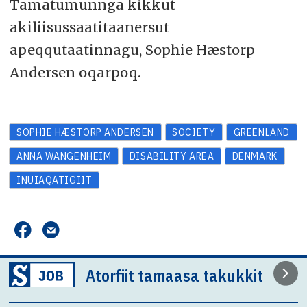
Tamatumunnga kikkut
akiliisussaatitaanersut
apeqqutaatinnagu, Sophie Hæstorp
Andersen oqarpoq.
SOPHIE HÆSTORP ANDERSEN
SOCIETY
GREENLAND
ANNA WANGENHEIM
DISABILITY AREA
DENMARK
INUIAQATIGIIT
Atorfiit tamaasa takukkit