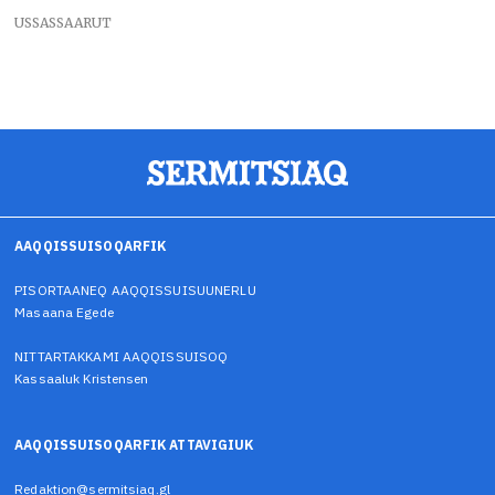
USSASSAARUT
AAQQISSUISOQARFIK
PISORTAANEQ AAQQISSUISUUNERLU
Masaana Egede
NITTARTAKKAMI AAQQISSUISOQ
Kassaaluk Kristensen
AAQQISSUISOQARFIK ATTAVIGIUK
Redaktion@sermitsiaq.gl