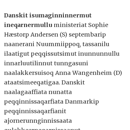
Danskit isumaginninnermut
ineqarnermullu
ministeriat Sophie
Hæstorp Andersen (S) septembarip
naanerani Nuummiippoq, tassanilu
ilaatigut peqqissutsimut inunnunnullu
innarluutilinnut tunngasuni
naalakkersuisoq Anna Wangenheim (D)
ataatsimeeqatigaa. Danskit
naalagaaffiata nunatta
peqqinnissaqarfiata Danmarkip
peqqinnissaqarfianit
ajornerunnginnissaata