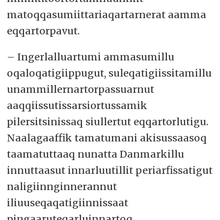
matoqqasumiittariaqartarnerat aamma
eqqartorpavut.
– Ingerlalluartumi ammasumillu
oqaloqatigiippugut, suleqatigiissitamillu
unammillernartorpassuarnut
aaqqiissutissarsiortussamik
pilersitsinissaq siullertut eqqartorlutigu.
Naalagaaffik tamatumani akisussaasoq
taamatuttaaq nunatta Danmarkillu
innuttaasut innarluutillit periarfissatigut
naligiinnginnerannut
iliuuseqaqatigiinnissaat
pingaaruteqarluinnartoq