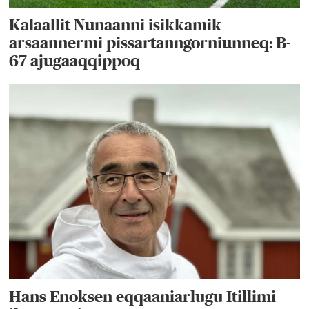
Kalaallit Nunaanni isikkamik
arsaannermi pissartanngorniunneq: B-
67 ajugaaqqippoq
Hans Enoksen eqqaaniarlugu Itillimi