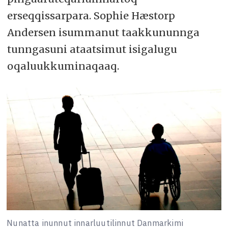
erseqqissarpara. Sophie Hæstorp
Andersen isummanut taakkununnga
tunngasuni ataatsimut isigalugu
oqaluukkuminaqaaq.
Nunatta inunnut innarluutilinnut Danmarkimi