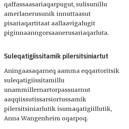
qaffassaasariaqarpugut, sulisunillu
amerlanerusunik innuttaasut
pisariaqartitaat aallaavigalugit
piginnaanngorsaanerusariaqarluta.
Suleqatigiissitamik pilersitsiniartut
Aningaasaqarneq aamma eqqartoritsik
suleqatigiissitamillu
unammillernartorpassuarnut
aaqqiissutissarsiortussamik
pilersitsiniarlutik isumaqatigiillutik,
Anna Wangenheim oqarpoq.