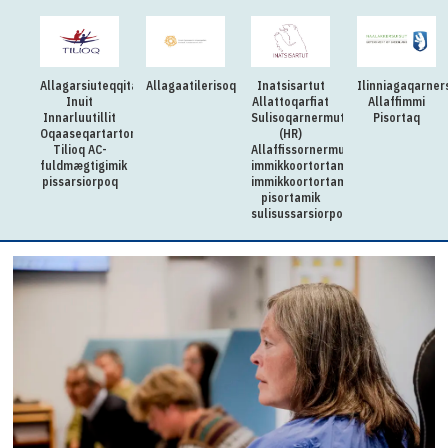
Allagarsiuteqqitaq:
Allagaatilerisoq
Inatsisartut
Ilinniagaqarner
Inuit
Allattoqarfiat
Allaffimmi
Innarluutillit
Sulisoqarnermut
Pisortaq
Oqaaseqartartorqarfia
(HR)
Tilioq AC-
Allaffissornermullu
fuldmægtigimik
immikkoortortamut
pissarsiorpoq
immikkoortortami
pisortamik
sulisussarsiorpoq