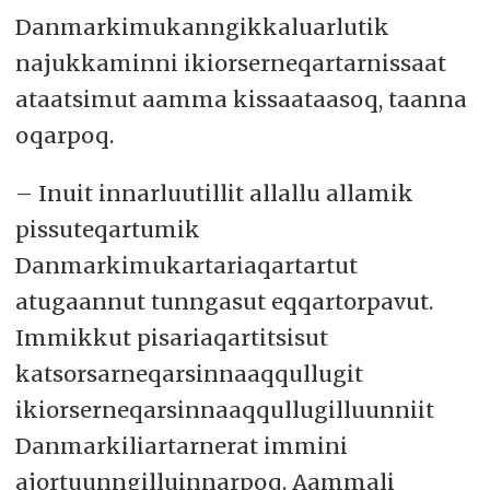
Danmarkimukanngikkaluarlutik
najukkaminni ikiorserneqartarnissaat
ataatsimut aamma kissaataasoq, taanna
oqarpoq.
– Inuit innarluutillit allallu allamik
pissuteqartumik
Danmarkimukartariaqartartut
atugaannut tunngasut eqqartorpavut.
Immikkut pisariaqartitsisut
katsorsarneqarsinnaaqqullugit
ikiorserneqarsinnaaqqullugilluunniit
Danmarkiliartarnerat immini
ajortuunngilluinnarpoq. Aammali