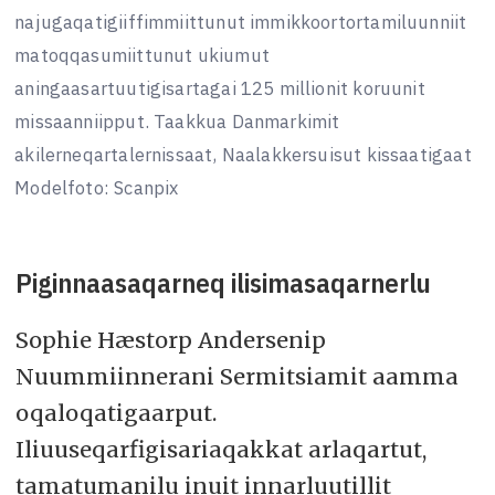
najugaqatigiiffimmiittunut immikkoortortamiluunniit
matoqqasumiittunut ukiumut
aningaasartuutigisartagai 125 millionit koruunit
missaanniipput. Taakkua Danmarkimit
akilerneqartalernissaat, Naalakkersuisut kissaatigaat
Modelfoto: Scanpix
Piginnaasaqarneq ilisimasaqarnerlu
Sophie Hæstorp Andersenip
Nuummiinnerani Sermitsiamit aamma
oqaloqatigaarput.
Iliuuseqarfigisariaqakkat arlaqartut,
tamatumanilu inuit innarluutillit