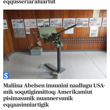
eqqusseriaraluartut
Maliina Abelsen inuunini naallugu USA-
mik soqutiginnittoq: Amerikamiut
pisimasunik nuannersunik
eqqaasinniartigik