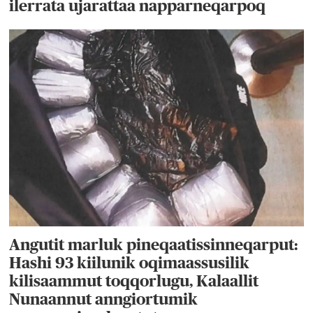
ilerrata ujarattaa napparneqarpoq
Angutit marluk pineqaatissinneqarput:
Hashi 93 kiilunik oqimaassusilik
kilisaammut toqqorlugu, Kalaallit
Nunaannut anngiortumik