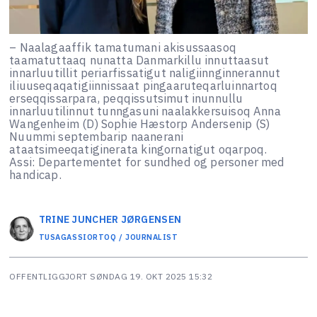
– Naalagaaffik tamatumani akisussaasoq
taamatuttaaq nunatta Danmarkillu innuttaasut
innarluutillit periarfissatigut naligiinnginnerannut
iliuuseqaqatigiinnissaat pingaaruteqarluinnartoq
erseqqissarpara, peqqissutsimut inunnullu
innarluutilinnut tunngasuni naalakkersuisoq Anna
Wangenheim (D) Sophie Hæstorp Andersenip (S)
Nuummi septembarip naanerani
ataatsimeeqatiginerata kingornatigut oqarpoq.
Assi: Departementet for sundhed og personer med
handicap.
TRINE JUNCHER
JØRGENSEN
TUSAGASSIORTOQ / JOURNALIST
OFFENTLIGGJORT
SØNDAG 19. OKT 2025 15:32