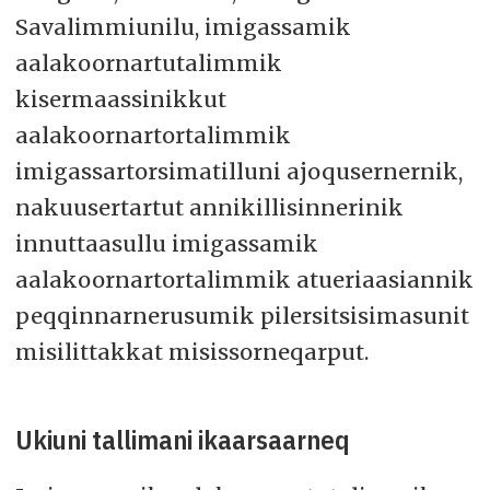
Savalimmiunilu, imigassamik
aalakoornartutalimmik
kisermaassinikkut
aalakoornartortalimmik
imigassartorsimatilluni ajoqusernernik,
nakuusertartut annikillisinnerinik
innuttaasullu imigassamik
aalakoornartortalimmik atueriaasiannik
peqqinnarnerusumik pilersitsisimasunit
misilittakkat misissorneqarput.
Ukiuni tallimani ikaarsaarneq