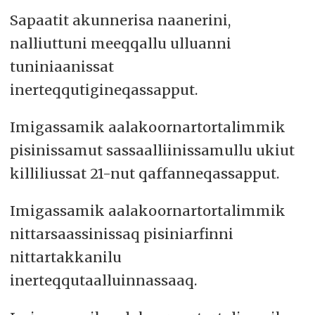
Sapaatit akunnerisa naanerini,
nalliuttuni meeqqallu ulluanni
tuniniaanissat
inerteqqutigineqassapput.
Imigassamik aalakoornartortalimmik
pisinissamut sassaalliinissamullu ukiut
killiliussat 21-nut qaffanneqassapput.
Imigassamik aalakoornartortalimmik
nittarsaassinissaq pisiniarfinni
nittartakkanilu
inerteqqutaalluinnassaaq.