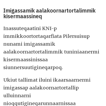
Imigassamik aalakoornartortalimmik
kisermaassineq
Inassuteqaatini KNI-p
immikkoortortaqarfiata Pilersuisup
nunami imigassamik
aalakoornartortalimmik tuniniaanermi
kisermaassinissaa
siunnersuutigineqarpoq.
Ukiut tallimat iluini ikaarsaarnermi
imigassap aalakoornartortallip
ulluinnarni
nioqqutigineqarunnaarnissaa