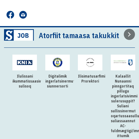
Atorfiit tamaasa takukkit
Ilulissani
Digitalimik
Ilisimatusarfimi
Kalaallit
ikummatissaasivimmi
ingerlatsinermut
Prorektori
Nunaanni
sulisoq
siunnersorti
pinngortitaq
pillugu
ingerlatsivimmi
sulerusuppit?
Suliani
sullissinermut
oqartussaasull
suliassaannut
AC-
fuldmægtigi/im
ittumik