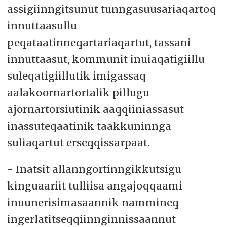
assigiinngitsunut tunngasuusariaqartoq
innuttaasullu
peqataatinneqartariaqartut, tassani
innuttaasut, kommunit inuiaqatigiillu
suleqatigiillutik imigassaq
aalakoornartortalik pillugu
ajornartorsiutinik aaqqiiniassasut
inassuteqaatinik taakkuninnga
suliaqartut erseqqissarpaat.
- Inatsit allanngortinngikkutsigu
kinguaariit tulliisa angajoqqaami
inuunerisimasaannik nammineq
ingerlatitseqqiinnginnissaannut