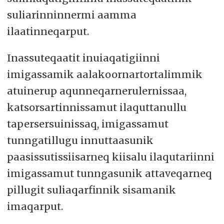
suliarinninnermi aamma
ilaatinneqarput.
Inassuteqaatit inuiaqatigiinni
imigassamik aalakoornartortalimmik
atuinerup aqunneqarnerulernissaa,
katsorsartinnissamut ilaquttanullu
tapersersuinissaq, imigassamut
tunngatillugu innuttaasunik
paasissutissiisarneq kiisalu ilaqutariinni
imigassamut tunngasunik attaveqarneq
pillugit suliaqarfinnik sisamanik
imaqarput.