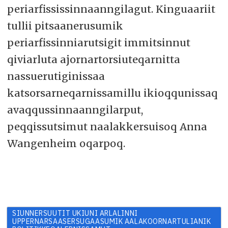
periarfississinnaanngilagut. Kinguaariit
tullii pitsaanerusumik
periarfissinniarutsigit immitsinnut
qiviarluta ajornartorsiuteqarnitta
nassuerutiginissaa
katsorsarneqarnissamillu ikioqqunissaq
avaqqussinnaanngilarput,
peqqissutsimut naalakkersuisoq Anna
Wangenheim oqarpoq.
SIUNNERSUUTIT UKIUNI ARLALINNI
UPPERNARSAASERSUGAASUMIK AALAKOORNARTULIANIK