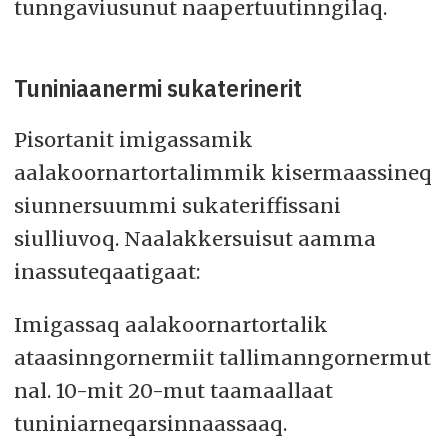
tunngaviusunut naapertuutinngilaq.
Tuniniaanermi sukaterinerit
Pisortanit imigassamik
aalakoornartortalimmik kisermaassineq
siunnersuummi sukateriffissani
siulliuvoq. Naalakkersuisut aamma
inassuteqaatigaat:
Imigassaq aalakoornartortalik
ataasinngornermiit tallimanngornermut
nal. 10-mit 20-mut taamaallaat
tuniniarneqarsinnaassaaq.