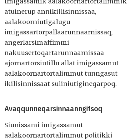
Imigassamik aalakoornartortalimmik
atuinerup annikillisinnissaa,
aalakoorniutigalugu
imigassartorpallaarunnaarnissaq,
angerlarsimaffimmi
nakuusertoqartarunnaarnissaa
ajornartorsiutillu allat imigassamut
aalakoornartortalimmut tunngasut
ikilisinnissaat suliniutigineqarpoq.
Avaqqunneqarsinnaanngitsoq
Siunissami imigassamut
aalakoornartortalimmut politikki