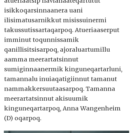
atueriaatsip navianaateqartutut
isikkoqarsinnaanera uani
ilisimatusarnikkut misissuinermi
takussutissartaqarpoq. Atueriaaserput
imminut toqunnissamik
qanillisitsisarpoq, ajoraluartumillu
aamma meerartatsinnut
sumiginnaanermik kinguneqartarluni,
tamannalu inuiaqatigiinnut tamanut
nammakkersuutaasarpoq. Tamanna
meerartatsinnut akisuumik
kinguneqartarpoq, Anna Wangenheim
(D) oqarpoq.