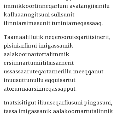
immikkoortinneqarluni avatangiisinilu
kalluaanngitsuni sulisunit
ilinniarsimasunit tuniniarneqassaaq.
Taamaalillutik neqerooruteqartitsinerit,
pisiniarfinni imigassamik
aalakoornartortalimmik
ersiinnartumiititsisarnerit
ussassaaruteqartarnerillu meeqqanut
inuusuttunullu eqquisartut
atorunnaarsinneqassapput.
Inatsisitigut iliuuseqarfiusuni pingasuni,
tassa imigassanik aalakoornartutalinnik