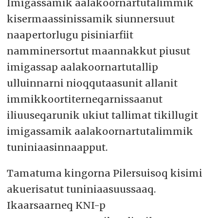
Imigassamik aalakoornartutalimmik
kisermaassinissamik siunnersuut
naapertorlugu pisiniarfiit
namminersortut maannakkut piusut
imigassap aalakoornartutallip
ulluinnarni nioqqutaasunit allanit
immikkoortiterneqarnissaanut
iliuuseqarunik ukiut tallimat tikillugit
imigassamik aalakoornartutalimmik
tuniniaasinnaapput.
Tamatuma kingorna Pilersuisoq kisimi
akuerisatut tuniniaasuussaaq.
Ikaarsaarneq KNI-p