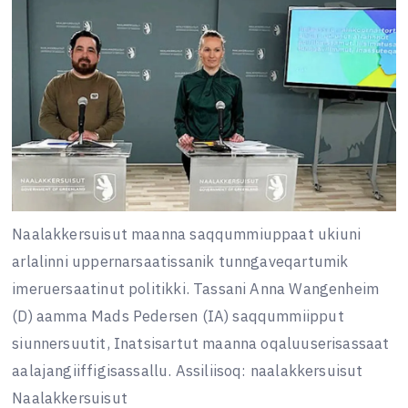
Naalakkersuisut maanna saqqummiuppaat ukiuni
arlalinni uppernarsaatissanik tunngaveqartumik
imeruersaatinut politikki. Tassani Anna Wangenheim
(D) aamma Mads Pedersen (IA) saqqummiipput
siunnersuutit, Inatsisartut maanna oqaluuserisassaat
aalajangiiffigisassallu. Assiliisoq: naalakkersuisut
Naalakkersuisut