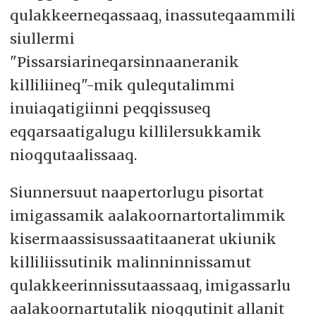
qulakkeerneqassaaq, inassuteqaammili
siullermi
"Pissarsiarineqarsinnaaneranik
killiliineq"-mik qulequtalimmi
inuiaqatigiinni peqqissuseq
eqqarsaatigalugu killilersukkamik
nioqqutaalissaaq.
Siunnersuut naapertorlugu pisortat
imigassamik aalakoornartortalimmik
kisermaassisussaatitaanerat ukiunik
killiliissutinik malinninnissamut
qulakkeerinnissutaassaaq, imigassarlu
aalakoornartutalik nioqqutinit allanit