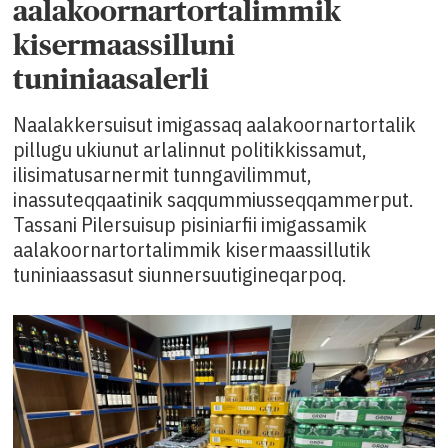
aalakoornartortalimmik
kisermaassilluni
tuniniaasalerli
Naalakkersuisut imigassaq aalakoornartortalik
pillugu ukiunut arlalinnut politikkissamut,
ilisimatusarnermit tunngavilimmut,
inassuteqqaatinik saqqummiusseqqammerput.
Tassani Pilersuisup pisiniarfii imigassamik
aalakoornartortalimmik kisermaassillutik
tuniniaassasut siunnersuutigineqarpoq.