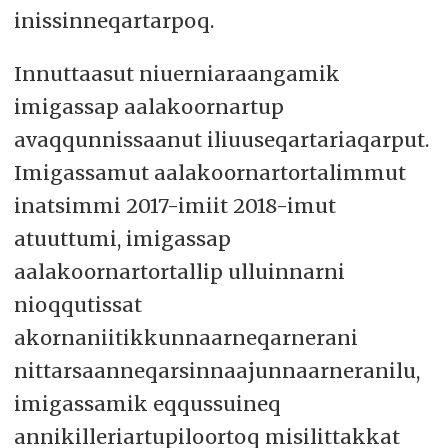
inissinneqartarpoq.
Innuttaasut niuerniaraangamik
imigassap aalakoornartup
avaqqunnissaanut iliuuseqartariaqarput.
Imigassamut aalakoornartortalimmut
inatsimmi 2017-imiit 2018-imut
atuuttumi, imigassap
aalakoornartortallip ulluinnarni
nioqqutissat
akornaniitikkunnaarneqarnerani
nittarsaanneqarsinnaajunnaarneranilu,
imigassamik eqqussuineq
annikilleriartupiloortoq misilittakkat