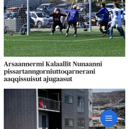
Arsaannermi Kalaallit Nunaanni
pissartanngorniuttoqarnerani
aaqqissuisut ajugaasut