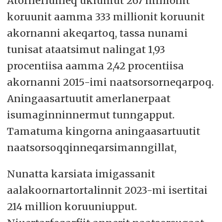
Atornerluineq ukiumut 267 millionit
koruunit aamma 333 millionit koruunit
akornanni akeqartoq, tassa nunami
tunisat ataatsimut nalingat 1,93
procentiisa aamma 2,42 procentiisa
akornanni 2015-imi naatsorsorneqarpoq.
Aningaasartuutit amerlanerpaat
isumaginninnermut tunngapput.
Tamatuma kingorna aningaasartuutit
naatsorsoqqinneqarsimanngillat,
Nunatta karsiata imigassanit
aalakoornartortalinnit 2023-mi isertitai
214 million koruuniupput.