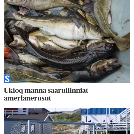
Ukioq manna saarullinniat
amerlanerusut