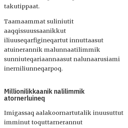
takutippaat.
Taamaammat suliniutit
aaqqissuussaanikkut
iliuuseqarfigineqartut innuttaasut
atuinerannik malunnaatilimmik
sunniuteqariaannaasut nalunaarusiami
inerniliunneqarpoq.
Millionilikkaanik nalilimmik
atornerluineq
Imigassaq aalakoornartutalik inuusuttut
imminut toquttarnerannut