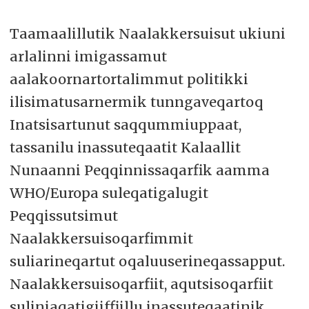
Taamaalillutik Naalakkersuisut ukiuni
arlalinni imigassamut
aalakoornartortalimmut politikki
ilisimatusarnermik tunngaveqartoq
Inatsisartunut saqqummiuppaat,
tassanilu inassuteqaatit Kalaallit
Nunaanni Peqqinnissaqarfik aamma
WHO/Europa suleqatigalugit
Peqqissutsimut
Naalakkersuisoqarfimmit
suliarineqartut oqaluuserineqassapput.
Naalakkersuisoqarfiit, aqutsisoqarfiit
suliniaqatigiiffiillu inassuteqaatinik