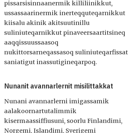
pissarsisinnaanermik killiliinikkut,
ussassaarinermik inerteqquteqarnikkut
kiisalu akinik akitsuutinillu
suliniuteqarnikkut pinaveersaartitsineq
aaqqissuussaasoq
nukittorsarneqassasoq suliniuteqarfissat
saniatigut inassutigineqarpoq.
Nunanit avannarlernit misilittakkat
Nunani avannarlerni imigassamik
aalakoornartutalimmik
kisermaassiffiusuni, soorlu Finlandimi,
Norgemi, Islandimi, Sverigemi