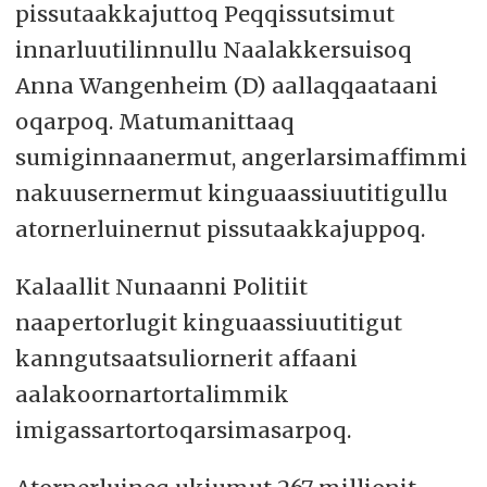
pissutaakkajuttoq Peqqissutsimut
innarluutilinnullu Naalakkersuisoq
Anna Wangenheim (D) aallaqqaataani
oqarpoq. Matumanittaaq
sumiginnaanermut, angerlarsimaffimmi
nakuusernermut kinguaassiuutitigullu
atornerluinernut pissutaakkajuppoq.
Kalaallit Nunaanni Politiit
naapertorlugit kinguaassiuutitigut
kanngutsaatsuliornerit affaani
aalakoornartortalimmik
imigassartortoqarsimasarpoq.