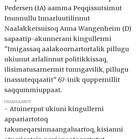
Pedersen (IA) aamma Peqqissutsimut
Inunnullu Innarluutilinnut
Naalakkersuisoq Anna Wangenheim (D)
sapaatip-akunnerani kingullermi
”Imigassaq aalakoornartortalik pillugu
ukiunut arlalinnut politikkissaq,
ilisimatusarnermit tunngavilik, pillugu
inassuteqqaatit” 67-inik quppernillit
saqqummiuppaat.
USSASSAARUT
- Atuinerput ukiuni kingullerni
appariartotoq
takuneqarsinnaangaluartoq, kisianni