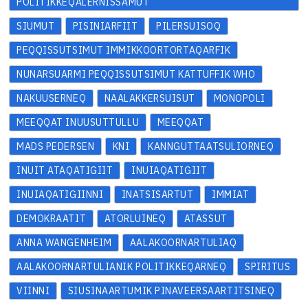
POLITIKKEQALERNISSAMUT
SIUMUT
PISINIARFIIT
PILERSUISOQ
PEQQISSUTSIMUT IMMIKKOORTORTAQARFIK
NUNARSUARMI PEQQISSUTSIMUT KATTUFFIK WHO
NAKUUSERNEQ
NAALAKKERSUISUT
MONOPOLI
MEEQQAT INUUSUTTULLU
MEEQQAT
MADS PEDERSEN
KNI
KANNGUTTAATSULIORNEQ
INUIT ATAQATIGIIT
INUIAQATIGIIT
INUIAQATIGIINNI
INATSISARTUT
IMMIAT
DEMOKRAATIT
ATORLUINEQ
ATASSUT
ANNA WANGENHEIM
AALAKOORNARTULIAQ
AALAKOORNARTULIANIK POLITIKKEQARNEQ
SPIRITUS
VIINNI
SIUSINAARTUMIK PINAVEERSAARTITSINEQ