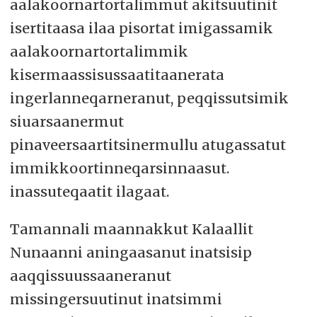
aalakoornartortalimmut akitsuutinit
isertitaasa ilaa pisortat imigassamik
aalakoornartortalimmik
kisermaassisussaatitaanerata
ingerlanneqarneranut, peqqissutsimik
siuarsaanermut
pinaveersaartitsinermullu atugassatut
immikkoortinneqarsinnaasut.
inassuteqaatit ilagaat.
Tamannali maannakkut Kalaallit
Nunaanni aningaasanut inatsisip
aaqqissuussaaneranut
missingersuutinut inatsimmi