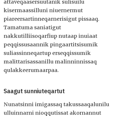
attaveqaasersuutanik sulisuilu
kisermaassilluni niuernermut
piareersartinneqarnerisigut pissaaq.
Tamatuma saniatigut
nakkutilliisoqarfiup nutaap inuiaat
peqqissusaannik pingaartitsisumik
suliassinneqartup erseqqissumik
malittarisassanillu malinninnissaq
qulakkeerumaarpaa.
Saagut sunniuteqartut
Nunatsinni imigassaq takussaaqalunilu
ulluinnarni nioqqutissat akornannut