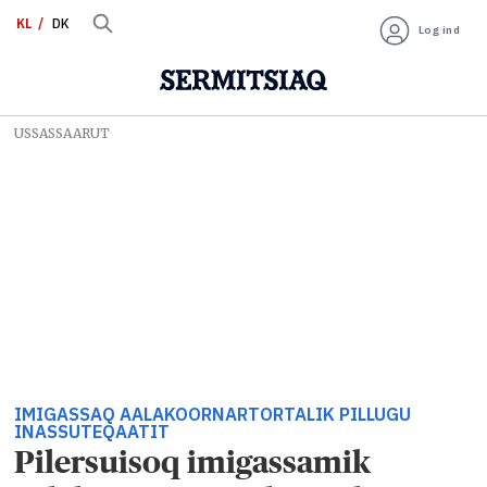
KL
DK
Log ind
USSASSAARUT
IMIGASSAQ AALAKOORNARTORTALIK PILLUGU
INASSUTEQAATIT
Pilersuisoq imigassamik