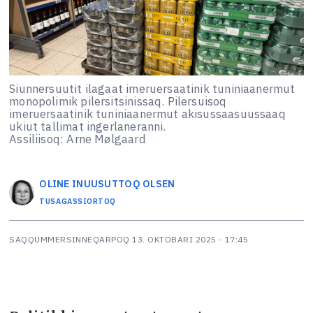
Siunnersuutit ilagaat imeruersaatinik tuniniaanermut
monopolimik pilersitsinissaq. Pilersuisoq
imeruersaatinik tuniniaanermut akisussaasuussaaq
ukiut tallimat ingerlaneranni.
Assiliisoq: Arne Mølgaard
OLINE
INUUSUTTOQ OLSEN
TUSAGASSIORTOQ
SAQQUMMERSINNEQARPOQ
13. OKTOBARI 2025 - 17:45