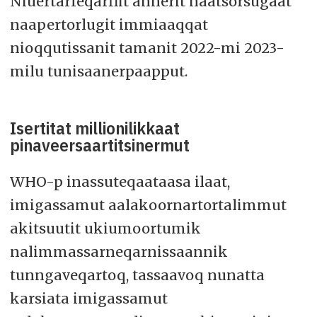
Niuertarfeqarfiit annerit naatsorsugaat
naapertorlugit immiaaqqat
nioqqutissanit tamanit 2022-mi 2023-
milu tunisaanerpaapput.
Isertitat millionilikkaat
pinaveersaartitsinermut
WHO-p inassuteqaataasa ilaat,
imigassamut aalakoornartortalimmut
akitsuutit ukiumoortumik
nalimmassarneqarnissaannik
tunngaveqartoq, tassaavoq nunatta
karsiata imigassamut