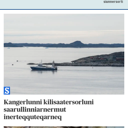
siunnersorti
Kangerlunni kilisaatersorluni
saarullinniarnermut
inerteqquteqarneq