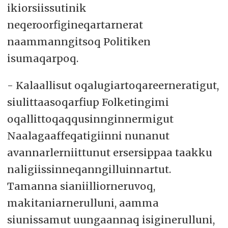
ikiorsiissutinik
neqeroorfigineqartarnerat
naammanngitsoq Politiken
isumaqarpoq.
- Kalaallisut oqalugiartoqareerneratigut,
siulittaasoqarfiup Folketingimi
oqallittoqaqqusinnginnermigut
Naalagaaffeqatigiinni nunanut
avannarlerniittunut ersersippaa taakku
naligiissinneqanngilluinnartut.
Tamanna sianiilliorneruvoq,
makitaniarnerulluni, aamma
siunissamut uungaannaq isiginerulluni,