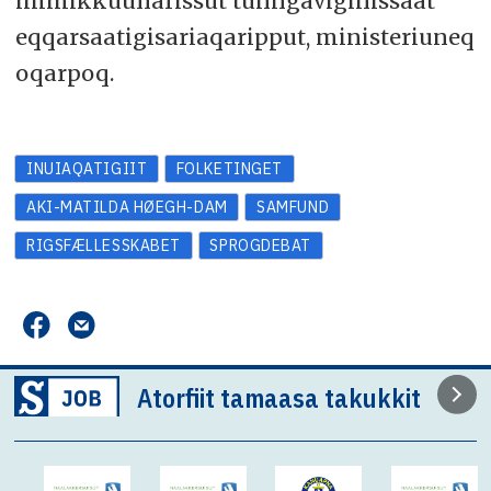
immikkuullarissut tunngaviginissaat
eqqarsaatigisariaqaripput, ministeriuneq
oqarpoq.
INUIAQATIGIIT
FOLKETINGET
AKI-MATILDA HØEGH-DAM
SAMFUND
RIGSFÆLLESSKABET
SPROGDEBAT
Atorfiit tamaasa takukkit