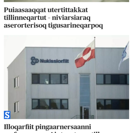
Puiaasaaqqat utertittakkat
tillinneqartut – niviarsiaraq
aserorterisoq tigusarineqarpoq
Illoqarfiit pingaarnersaanni