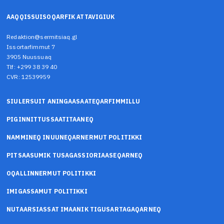
AAQQISSUISOQARFIK ATTAVIGIUK
Redaktion@sermitsiaq.gl
Issortarfimmut 7
3905 Nuussuaq
Tlf: +299 38 39 40
CVR: 12539959
SIULERSUIT ANINGAASAATEQARFIMMILLU
PIGINNITTUSSAATITAANEQ
NAMMINEQ INUUNEQARNERMUT POLITIKKI
PITSAASUMIK TUSAGASSIORIAASEQARNEQ
OQALLINNERMUT POLITIKKI
IMIGASSAMUT POLITIKKI
NUTAARSIASSAT IMAANIK TIGUSARTAGAQARNEQ