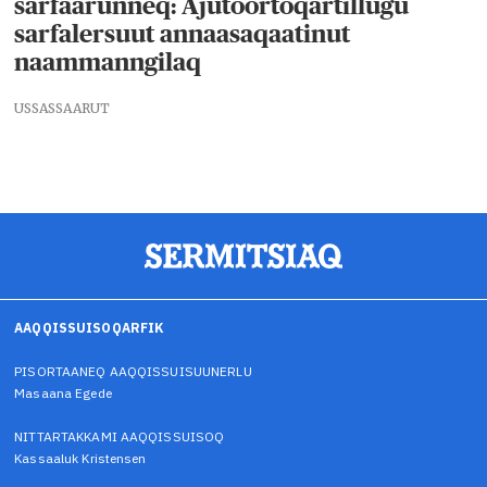
sarfaarunneq: Ajutoortoqartillugu
sarfalersuut annaasaqaatinut
naammanngilaq
USSASSAARUT
AAQQISSUISOQARFIK
PISORTAANEQ AAQQISSUISUUNERLU
Masaana Egede
NITTARTAKKAMI AAQQISSUISOQ
Kassaaluk Kristensen