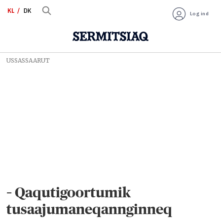
KL
DK
Log ind
USSASSAARUT
– Qaqutigoortumik
tusaajumaneqannginneq