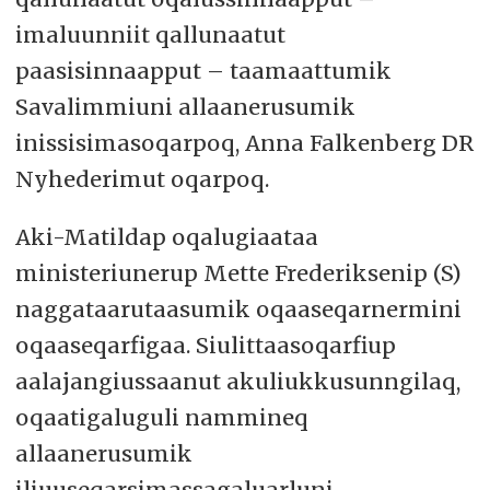
imaluunniit qallunaatut
paasisinnaapput – taamaattumik
Savalimmiuni allaanerusumik
inissisimasoqarpoq, Anna Falkenberg DR
Nyhederimut oqarpoq.
Aki-Matildap oqalugiaataa
ministeriunerup Mette Frederiksenip (S)
naggataarutaasumik oqaaseqarnermini
oqaaseqarfigaa. Siulittaasoqarfiup
aalajangiussaanut akuliukkusunngilaq,
oqaatigaluguli nammineq
allaanerusumik
iliuuseqarsimassagaluarluni.