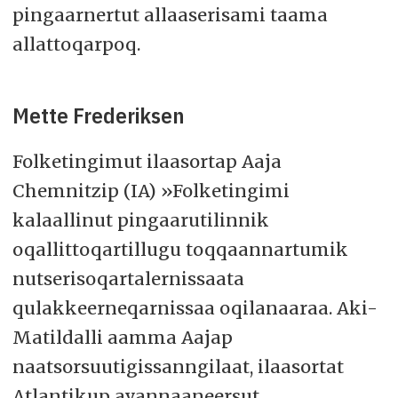
pingaarnertut allaaserisami taama
allattoqarpoq.
Mette Frederiksen
Folketingimut ilaasortap Aaja
Chemnitzip (IA) »Folketingimi
kalaallinut pingaarutilinnik
oqallittoqartillugu toqqaannartumik
nutserisoqartalernissaata
qulakkeerneqarnissaa oqilanaaraa. Aki-
Matildalli aamma Aajap
naatsorsuutigissanngilaat, ilaasortat
Atlantikup avannaaneersut