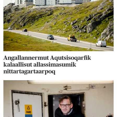
Angallannermut Aqutsisoqarfik
kalaallisut allassimasumik
nittartagartaarpoq