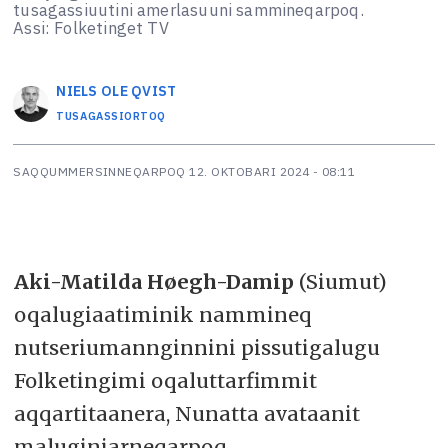
tusagassiuutini amerlasuuni sammineqarpoq.
Assi: Folketinget TV
NIELS OLE
QVIST
TUSAGASSIORTOQ
SAQQUMMERSINNEQARPOQ
12. OKTOBARI 2024 - 08:11
Aki-Matilda Høegh-Damip
(Siumut)
oqalugiaatiminik nammineq
nutseriumannginnini pissutigalugu
Folketingimi oqaluttarfimmit
aqqartitaanera, Nunatta avataanit
maluginiarneqarpoq.