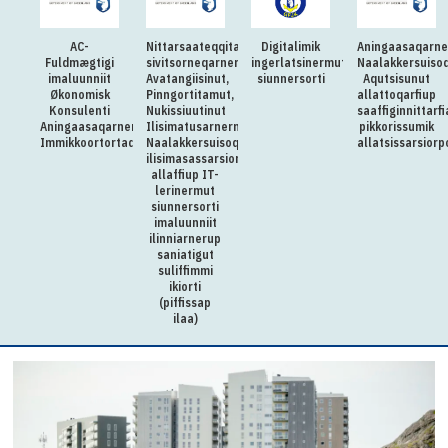
AC-
Nittarsaateqqitaq:Killiliussap
Digitalimik
Aningaasaqarn
Fuldmægtigi
sivitsorneqarnera:
ingerlatsinermut
Naalakkersuisoq
imaluunniit
Avatangiisinut,
siunnersorti
Aqutsisunut
Økonomisk
Pinngortitamut,
allattoqarfiup
Konsulenti
Nukissiuutinut
saaffiginnittarfi
Aningaasaqarnermut
Ilisimatusarnermullu
pikkorissumik
Immikkoortortaqarfimmut
Naalakkersuisoqarfimmi
allatsissarsiorp
ilisimasassarsiornermut
allaffiup IT-
lerinermut
siunnersorti
imaluunniit
ilinniarnerup
saniatigut
suliffimmi
ikiorti
(piffissap
ilaa)