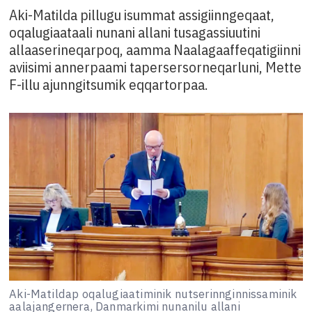
Aki-Matilda pillugu isummat assigiinngeqaat,
oqalugiaataali nunani allani tusagassiuutini
allaaserineqarpoq, aamma Naalagaaffeqatigiinni
aviisimi annerpaami tapersersorneqarluni, Mette
F-illu ajunngitsumik eqqartorpaa.
Aki-Matildap oqalugiaatiminik nutserinnginnissaminik
aalajangernera, Danmarkimi nunanilu allani