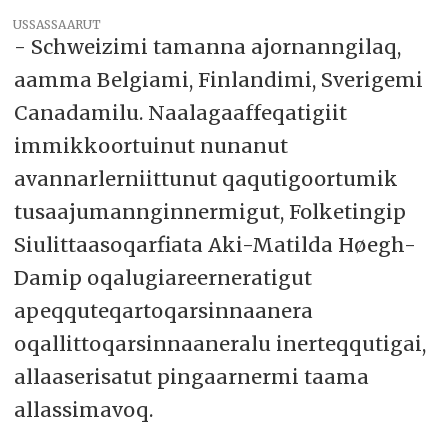
USSASSAARUT
- Schweizimi tamanna ajornanngilaq,
aamma Belgiami, Finlandimi, Sverigemi
Canadamilu. Naalagaaffeqatigiit
immikkoortuinut nunanut
avannarlerniittunut qaqutigoortumik
tusaajumannginnermigut, Folketingip
Siulittaasoqarfiata Aki-Matilda Høegh-
Damip oqalugiareerneratigut
apeqquteqartoqarsinnaanera
oqallittoqarsinnaaneralu inerteqqutigai,
allaaserisatut pingaarnermi taama
allassimavoq.