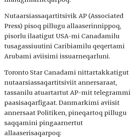
Nutaarsiassaqartitsivik AP (Associated
Press) pisoq pillugu allaaserinnippoq,
pisorlu ilaatigut USA-mi Canadamilu
tusagassiuutini Caribiamilu qeqertami
Arubami aviisimi issuarneqarluni.
Toronto Star Canadami nittartakkatigut
nutaarsiassaqartitsiviit annersaraat,
tassanilu atuartartut AP-mit telegrammi
paasisaqarfigaat. Danmarkimi aviisit
annersaat Politiken, pineqartoq pillugu
saqqamini pingaarnertut
allaaserisaqarpoq: