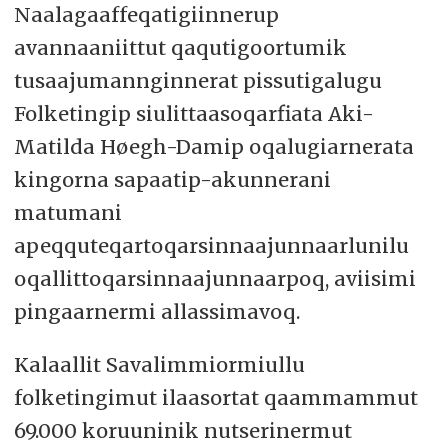
Naalagaaffeqatigiinnerup
avannaaniittut qaqutigoortumik
tusaajumannginnerat pissutigalugu
Folketingip siulittaasoqarfiata Aki-
Matilda Høegh-Damip oqalugiarnerata
kingorna sapaatip-akunnerani
matumani
apeqquteqartoqarsinnaajunnaarlunilu
oqallittoqarsinnaajunnaarpoq, aviisimi
pingaarnermi allassimavoq.
Kalaallit Savalimmiormiullu
folketingimut ilaasortat qaammammut
69.000 koruuninik nutserinermut