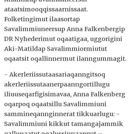
ataatsimooqqissaarnissaat.
Folketingimut ilaasortap
Savalimmiuneersup Anna Falkenbergip
DR Nyhederimut oqaatigaa, uggorigini
Aki-Matildap Savalimmiormiutut
oqaatsit oqallinnermut ilanngummagit.
- Akerleriissutaasariaqanngitsoq
akerleriissutaanerpaanngortillugu
iliuuseqarfigisimavaa, Anna Falkenberg
oqarpoq oqaatsillu Savalimmiuni
sammineqannginnerat tikkuarlugu: -
Savalimmiuni kikkut tamangajammik
qallunaatut oqalussinnaapput –