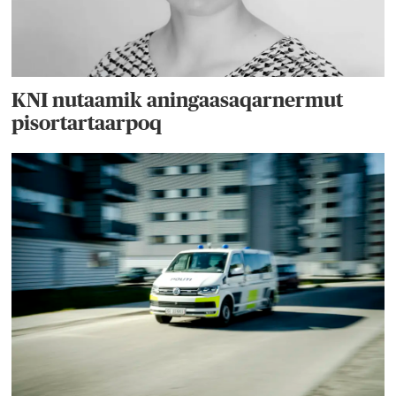
KNI nutaamik aningaasaqarnermut
pisortartaarpoq