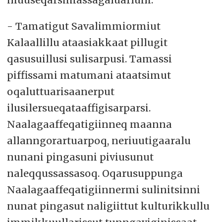
- Tamatigut Savalimmiormiut
Kalaallillu ataasiakkaat pillugit
qasusuillusi sulisarpusi. Tamassi
piffissami matumani ataatsimut
oqaluttuarisaanerput
ilusilersueqataaffigisarparsi.
Naalagaaffeqatigiinneq maanna
allanngorartuarpoq, neriuutigaaralu
nunani pingasuni piviusunut
naleqqussassasoq. Oqarusuppunga
Naalagaaffeqatigiinnermi sulinitsinni
nunat pingasut naligiittut kulturikkullu