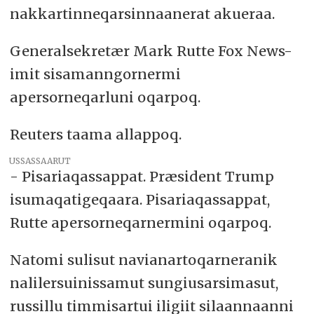
nakkartinneqarsinnaanerat akueraa.
Generalsekretær Mark Rutte Fox News-
imit sisamanngornermi
apersorneqarluni oqarpoq.
Reuters taama allappoq.
USSASSAARUT
- Pisariaqassappat. Præsident Trump
isumaqatigeqaara. Pisariaqassappat,
Rutte apersorneqarnermini oqarpoq.
Natomi sulisut navianartoqarneranik
nalilersuinissamut sungiusarsimasut,
russillu timmisartui iligiit silaannaanni