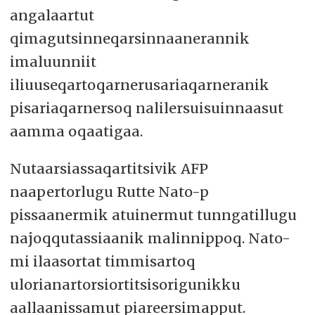
angalaartut
qimagutsinneqarsinnaanerannik
imaluunniit
iliuuseqartoqarnerusariaqarneranik
pisariaqarnersoq nalilersuisuinnaasut
aamma oqaatigaa.
Nutaarsiassaqartitsivik AFP
naapertorlugu Rutte Nato-p
pissaanermik atuinermut tunngatillugu
najoqqutassiaanik malinnippoq. Nato-
mi ilaasortat timmisartoq
ulorianartorsiortitsisorigunikku
aallaanissamut piareersimapput.