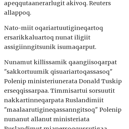
apeqqutaanerarlugit akivoq. Reuters
allappoq.
Nato-miit oqariartuutigineqartoq
ersarikkaluartoq nunat iligiit
assigiinngitsunik isumaqarput.
Nunamut killissamik qaangiisoqarpat
"sakkortuumik qisuariartoqassasoq"
Polenip ministeriunerata Donald Tuskip
erseqqissarpaa. Timmisartui sorsuutit
nakkartinneqarpata Ruslandimiit
"maalaarutigineqassanngitsoq" Polenip
nunanut allanut ministeriata
Ruslandimut mianersoqqussutigaa.