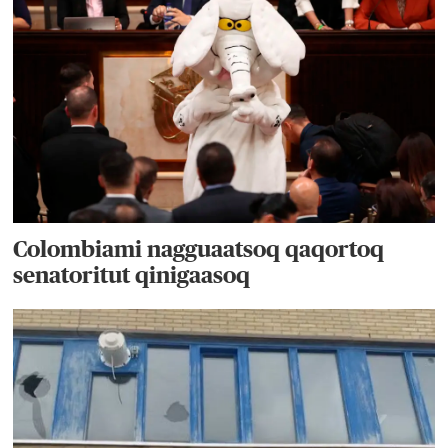
Colombiami nagguaatsoq qaqortoq
senatoritut qinigaasoq