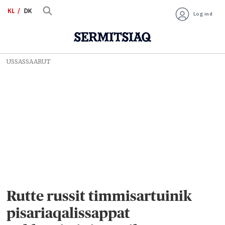
KL
DK
Log ind
USSASSAARUT
Rutte russit timmisartuinik
pisariaqalissappat