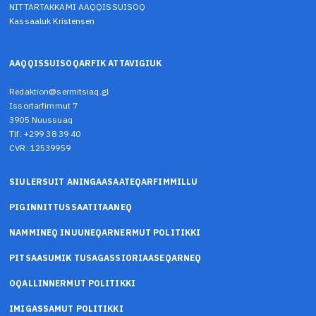
NITTARTAKKAMI AAQQISSUISOQ
Kassaaluk Kristensen
AAQQISSUISOQARFIK ATTAVIGIUK
Redaktion@sermitsiaq.gl
Issortarfimmut 7
3905 Nuussuaq
Tlf: +299 38 39 40
CVR: 12539959
SIULERSUIT ANINGAASAATEQARFIMMILLU
PIGINNITTUSSAATITAANEQ
NAMMINEQ INUUNEQARNERMUT POLITIKKI
PITSAASUMIK TUSAGASSIORIAASEQARNEQ
OQALLINNERMUT POLITIKKI
IMIGASSAMUT POLITIKKI