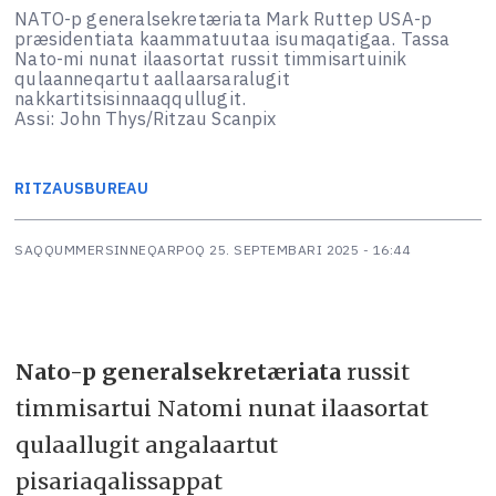
NATO-p generalsekretæriata Mark Ruttep USA-p
præsidentiata kaammatuutaa isumaqatigaa. Tassa
Nato-mi nunat ilaasortat russit timmisartuinik
qulaanneqartut aallaarsaralugit
nakkartitsisinnaaqqullugit.
Assi: John Thys/Ritzau Scanpix
RITZAUS
BUREAU
SAQQUMMERSINNEQARPOQ
25. SEPTEMBARI 2025 - 16:44
Nato-p generalsekretæriata
russit
timmisartui Natomi nunat ilaasortat
qulaallugit angalaartut
pisariaqalissappat