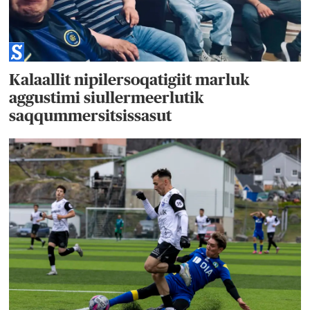
Kalaallit nipilersoqatigiit marluk
aggustimi siullermeerlutik
saqqummersitsissasut