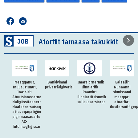
Atorfiit tamaasa takukkit
Meeqqanut,
Bankivimmi
Imarsiornermik
Kalaallit
Inuusuttunut,
privatrådgiverissarsiorpugut
Ilinniarfik
Nunaanni
Inatsisit
Paamiut
siunissami
Atuutsinneqarnerannut
ilinniartitsisumik
meeqqat
Naligiissitaanermullu
sulisussarsiorpoq
atuarfiat
Naalakkersuisoqarfik
ilusilersuiffige
attaveqaqatigiinnermut
piginnaasaqarluartumik
AC-
fuldmægtigissarsiorpoq