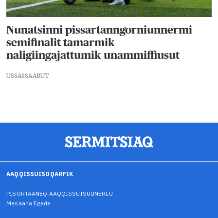
Nunatsinni pissartanngorniunnermi
semifinalit tamarmik
naligiingajattumik unammiffiusut
USSASSAARUT
AAQQISSUISOQARFIK
PISORTAANEQ AAQQISSUISUUNERLU
Masaana Egede