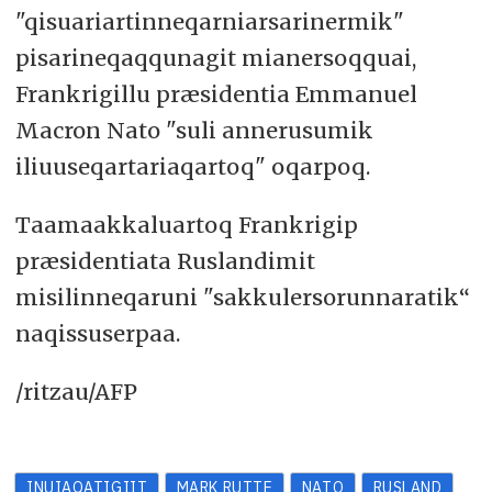
"qisuariartinneqarniarsarinermik"
pisarineqaqqunagit mianersoqquai,
Frankrigillu præsidentia Emmanuel
Macron Nato "suli annerusumik
iliuuseqartariaqartoq" oqarpoq.
Taamaakkaluartoq Frankrigip
præsidentiata Ruslandimit
misilinneqaruni "sakkulersorunnaratik“
naqissuserpaa.
/ritzau/AFP
INUIAQATIGIIT
MARK RUTTE
NATO
RUSLAND