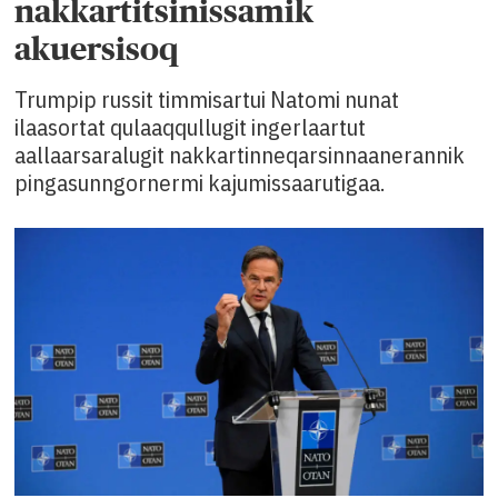
nakkartitsinissamik
akuersisoq
Trumpip russit timmisartui Natomi nunat
ilaasortat qulaaqqullugit ingerlaartut
aallaarsaralugit nakkartinneqarsinnaanerannik
pingasunngornermi kajumissaarutigaa.