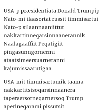
USA-p præsidentiata Donald Trumpip
Nato-mi ilaasortat russit timmisartui
Nato-p silaannaaniittut
nakkartinneqarsinnaanerannik
Naalagaaffiit Peqatigiit
pingasunngornermi
ataatsimeersuarneranni
kajumissaarutigaa.
USA-mit timmisartumik taama
nakkartitsisoqarsinnaanera
tapersersorneqarnersoq Trump
aperineqarami pissutsit