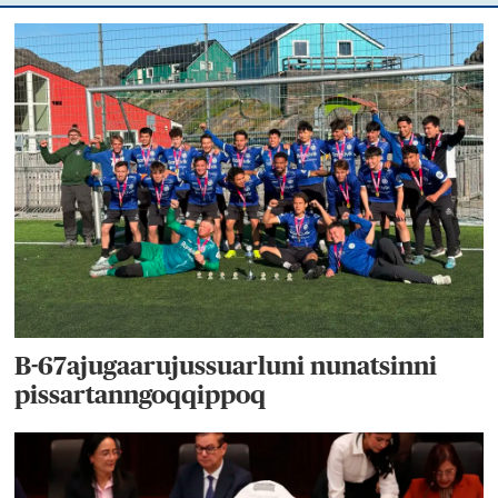
B-67ajugaarujussuarluni nunatsinni
pissartanngoqqippoq