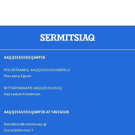
AAQQISSUISOQARFIK
PISORTAANEQ AAQQISSUISUUNERLU
Masaana Egede
NITTARTAKKAMI AAQQISSUISOQ
Kassaaluk Kristensen
AAQQISSUISOQARFIK ATTAVIGIUK
Redaktion@sermitsiaq.gl
Issortarfimmut 7