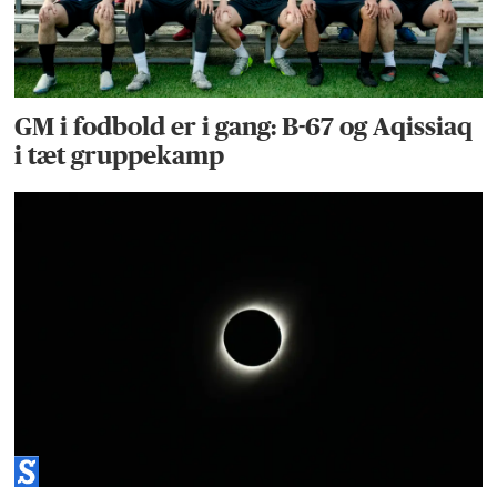
GM i fodbold er i gang: B-67 og Aqissiaq
i tæt gruppekamp