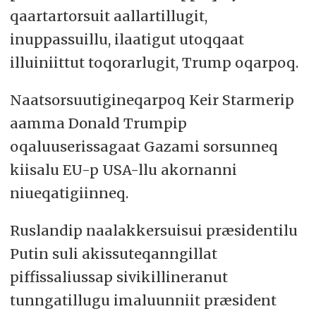
qaartartorsuit aallartillugit,
inuppassuillu, ilaatigut utoqqaat
illuiniittut toqorarlugit, Trump oqarpoq.
Naatsorsuutigineqarpoq Keir Starmerip
aamma Donald Trumpip
oqaluuserissagaat Gazami sorsunneq
kiisalu EU-p USA-llu akornanni
niueqatigiinneq.
Ruslandip naalakkersuisui præsidentilu
Putin suli akissuteqanngillat
piffissaliussap sivikillineranut
tunngatillugu imaluunniit præsident