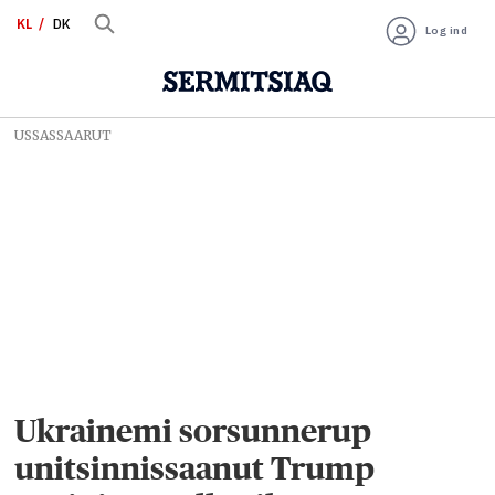
KL
DK
Log ind
USSASSAARUT
Ukrainemi sorsunnerup
unitsinnissaanut Trump