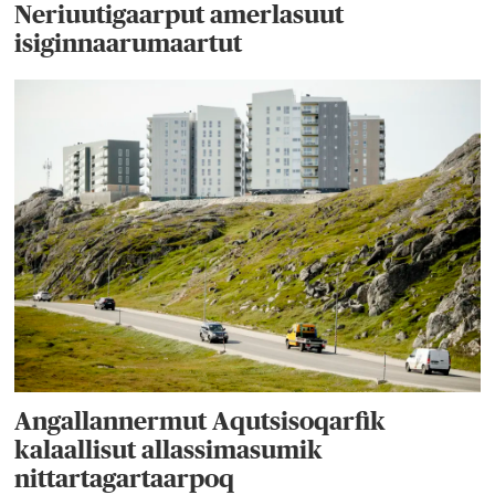
Neriuutigaarput amerlasuut
isiginnaarumaartut
Angallannermut Aqutsisoqarfik
kalaallisut allassimasumik
nittartagartaarpoq