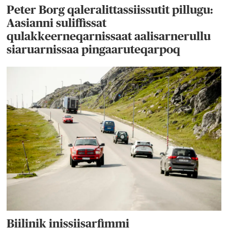
Peter Borg qaleralittassiissutit pillugu:
Aasianni suliffissat
qulakkeerneqarnissaat aalisarnerullu
siaruarnissaa pingaaruteqarpoq
Biilinik inissiisarfimmi