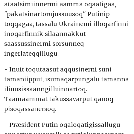
ataatsimiinnermi aamma oqaatigaa,
"pakatsinartorujussuusoq" Putinip
toqqagaa, tassalu Ukrainemi illoqarfinni
inoqarfinnik silaannakkut
saassussinermi sorsunneq
ingerlateqqillugu.
- Inuit toqutaasut aqqusinerni suni
tamaniipput, isumaqarpungalu tamanna
iliuusissaanngilluinnartoq.
Taamaammat takussavarput qanoq
pisoqassanersoq.
- Præsident Putin oqaloqatigissallugu