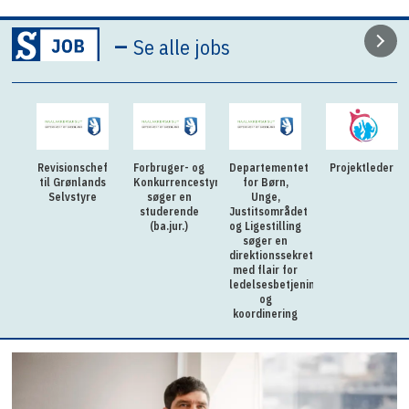
–
Se alle jobs
Revisionschef
Forbruger- og
Departementet
Projektleder
til Grønlands
Konkurrencestyrelsen
for Børn,
Selvstyre
søger en
Unge,
studerende
Justitsområdet
(ba.jur.)
og Ligestilling
søger en
direktionssekretær
med flair for
ledelsesbetjening
og
koordinering