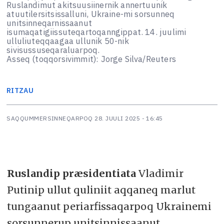
Ruslandimut akitsuusiinernik annertuunik
atuutilersitsissalluni, Ukraine-mi sorsunneq
unitsinneqarnissaanut
isumaqatigiissuteqartoqanngippat. 14. juulimi
ulluliuteqqaagaa ullunik 50-nik
sivisussuseqaraluarpoq.
Asseq (toqqorsivimmit): Jorge Silva/Reuters
RITZAU
SAQQUMMERSINNEQARPOQ
28. JUULI 2025 - 16:45
Ruslandip præsidentiata
Vladimir
Putinip ullut quliniit aqqaneq marlut
tungaanut periarfissaqarpoq Ukrainemi
sorsunnerup unitsinnissaanut,