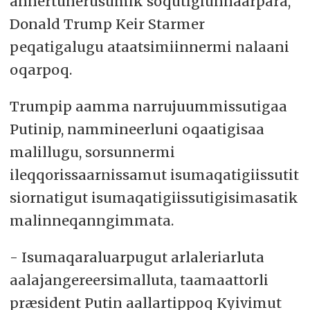
annertunerusumik soqutigiunnaarpara,
Donald Trump Keir Starmer
peqatigalugu ataatsimiinnermi nalaani
oqarpoq.
Trumpip aamma narrujuummissutigaa
Putinip, nammineerluni oqaatigisaa
malillugu, sorsunnermi
ileqqorissaarnissamut isumaqatigiissutit
siornatigut isumaqatigiissutigisimasatik
malinneqanngimmata.
- Isumaqaraluarpugut arlaleriarluta
aalajangereersimalluta, taamaattorli
præsident Putin aallartippoq Kyivimut