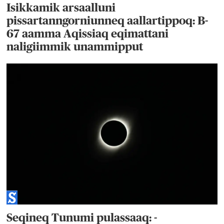
Isikkamik arsaalluni
pissartanngorniunneq aallartippoq: B-
67 aamma Aqissiaq eqimattani
naligiimmik unammipput
Seqineq Tunumi pulassaaq: -