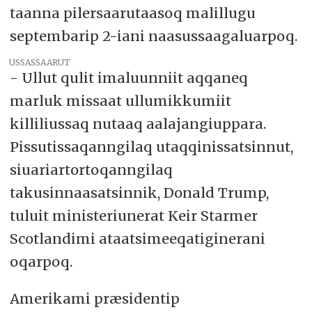
taanna pilersaarutaasoq malillugu
septembarip 2-iani naasussaagaluarpoq.
USSASSAARUT
- Ullut qulit imaluunniit aqqaneq
marluk missaat ullumikkumiit
killiliussaq nutaaq aalajangiuppara.
Pissutissaqanngilaq utaqqinissatsinnut,
siuariartortoqanngilaq
takusinnaasatsinnik, Donald Trump,
tuluit ministeriunerat Keir Starmer
Scotlandimi ataatsimeeqatiginerani
oqarpoq.
Amerikami præsidentip