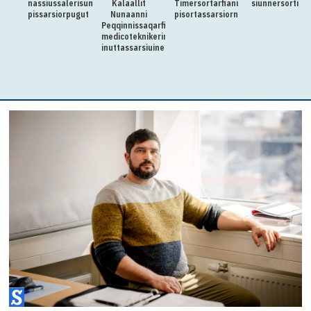
nassiussalerisumik
Kalaallit
Timersortarfianut
siunnersorti
pissarsiorpugut
Nunaanni
pisortassarsiorneq
Peqqinnissaqarfimmut
medicoteknikerimik
inuttassarsiuineq