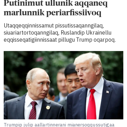
Putinimut ullunik aqqaneq
marlunnik periarfissiivoq
Utaqqeqqinnissamut pissutissaqanngilaq,
siuariartortoqanngilaq, Ruslandip Ukrainellu
eqqisseqatigiinnissaat pillugu Trump oqarpoq.
Trumpip julip aallartinnerani mianersoqqussutigaa