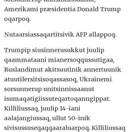
Amerikami præsidentia Donald Trump
oqarpoq.
Nutaarsiassaqartitsivik AFP allappoq.
Trumpip siusinnerusukkut juulip
qaammataani mianersoqqussutigaa,
Ruslandimut akitsuutinik annertuunik
atuutilersitsisoqassasoq, Ukrainemi
sorsunnerup unitsinnissaanut
isumaqatigiissuteqartoqanngippat.
Killiliussaq, juulip 14-iani
aalajangiussaq, ullut 50-inik
sivisussuseqaqqaaraluarpoq. Killiliussaq