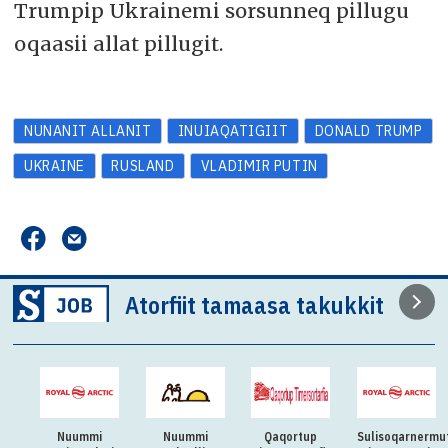
Trumpip Ukrainemi sorsunneq pillugu
oqaasii allat pillugit.
NUNANIT ALLANIT
INUIAQATIGIIT
DONALD TRUMP
UKRAINE
RUSLAND
VLADIMIR PUTIN
Atorfiit tamaasa takukkit
Nuummi
Nuummi
Qaqortup
Sulisoqarnermu