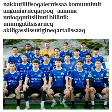
nakkutilliisoqalernissaa komuunimit
anguniarneqarpoq - aamma
unioqqutitsilluni biilinik
uninngatitsisarneq
akiligassiissutigineqartalissaaq