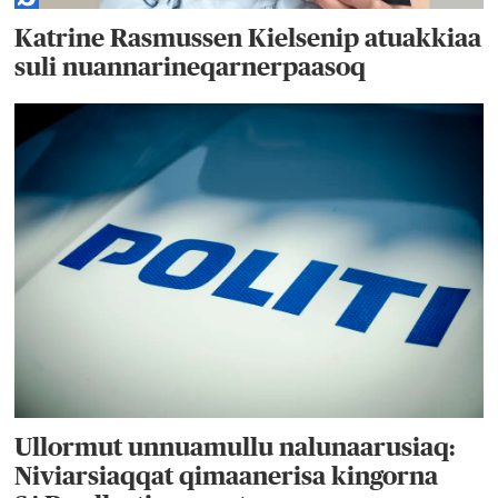
Katrine Rasmussen Kielsenip atuakkiaa
suli nuannarineqarnerpaasoq
Ullormut unnuamullu nalunaarusiaq:
Niviarsiaqqat qimaanerisa kingorna