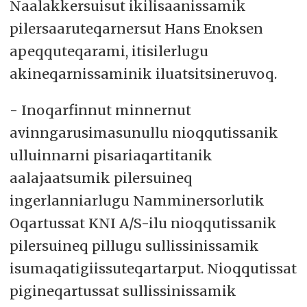
Naalakkersuisut ikilisaanissamik
pilersaaruteqarnersut Hans Enoksen
apeqquteqarami, itisilerlugu
akineqarnissaminik iluatsitsineruvoq.
- Inoqarfinnut minnernut
avinngarusimasunullu nioqqutissanik
ulluinnarni pisariaqartitanik
aalajaatsumik pilersuineq
ingerlanniarlugu Namminersorlutik
Oqartussat KNI A/S-ilu nioqqutissanik
pilersuineq pillugu sullissinissamik
isumaqatigiissuteqartarput. Nioqqutissat
pigineqartussat sullissinissamik