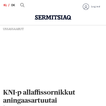
KL
DK
Log ind
USSASSAARUT
KNI-p allaffissornikkut
aningaasartuutai