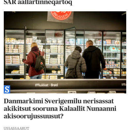
SAR aallartinneqartoq
Danmarkimi Sverigemilu nerisassat
akikitsut sooruna Kalaallit Nunaanni
akisoorujussuusut?
USSASSAARUT