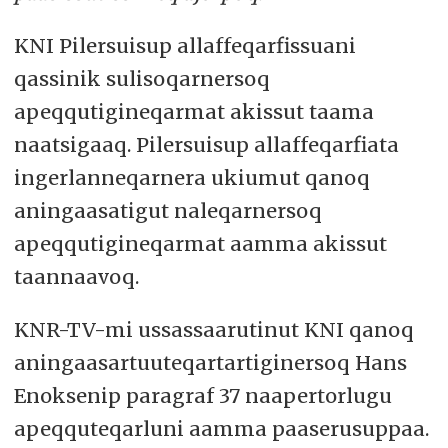
KNI Pilersuisup allaffeqarfissuani
qassinik sulisoqarnersoq
apeqqutigineqarmat akissut taama
naatsigaaq. Pilersuisup allaffeqarfiata
ingerlanneqarnera ukiumut qanoq
aningaasatigut naleqarnersoq
apeqqutigineqarmat aamma akissut
taannaavoq.
KNR-TV-mi ussassaarutinut KNI qanoq
aningaasartuuteqartartiginersoq Hans
Enoksenip paragraf 37 naapertorlugu
apeqquteqarluni aamma paaserusuppaa.