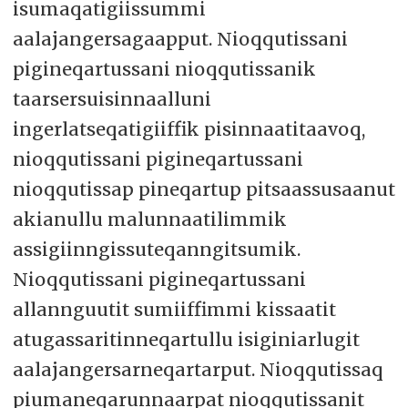
isumaqatigiissummi
aalajangersagaapput. Nioqqutissani
pigineqartussani nioqqutissanik
taarsersuisinnaalluni
ingerlatseqatigiiffik pisinnaatitaavoq,
nioqqutissani pigineqartussani
nioqqutissap pineqartup pitsaassusaanut
akianullu malunnaatilimmik
assigiinngissuteqanngitsumik.
Nioqqutissani pigineqartussani
allannguutit sumiiffimmi kissaatit
atugassaritinneqartullu isiginiarlugit
aalajangersarneqartarput. Nioqqutissaq
piumaneqarunnaarpat nioqqutissanit