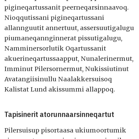
pigineqartussanit peerneqarsinnaavoq.
Nioqqutissani pigineqartussani
allannguutit annertuut, assersuutigalugu
piumaneqannginnerat pissutigalugu,
Namminersorlutik Oqartussanit
akuerineqartussaapput, Nunalerinermut,
Imminut Pilersornermut, Nukissiutinut
Avatangiisinullu Naalakkersuisoq
Kalistat Lund akissummi allappoq.
Tapisinerit atorunnaarsinneqartut
Pilersuisup pisortaasa ukiumoortumik