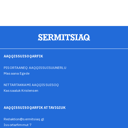
AAQQISSUISOQARFIK
PISORTAANEQ AAQQISSUISUUNERLU
Masaana Egede
NITTARTAKKAMI AAQQISSUISOQ
Kassaaluk Kristensen
AAQQISSUISOQARFIK ATTAVIGIUK
Redaktion@sermitsiaq.gl
Issortarfimmut 7