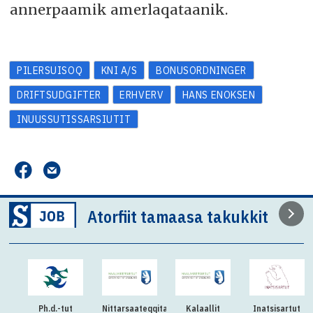
annerpaamik amerlaqataanik.
PILERSUISOQ
KNI A/S
BONUSORDNINGER
DRIFTSUDGIFTER
ERHVERV
HANS ENOKSEN
INUUSSUTISSARSIUTIT
Atorfiit tamaasa takukkit
Ph.d.-tut
Nittarsaateqqitaq:Killiliussap
Kalaallit
Inatsisartut