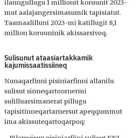
ilanngullugu 1 millionit koruunit 2023-
mut aalajangersimasumik tapisiatut.
Taamaalilluni 2023-mi katillugit 8,1
million koruuninik akissarsivoq.
Sulisunut ataasiartakkamik
kajumissaatissiineq
Nunaqarfinni pisiniarfinni allanilu
sulisut sinneqartoornermi
sulilluarsimanerat pillugu
tapisitinneqartarnersut apeqqummut
ima akissuteqartoqarpoq:
- Pilersuisup pisiniarfiini sulisut KNI