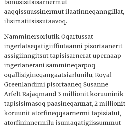
bonusisitsisarnermut
aaqqissuussinermut ilaatinneqanngillat,
ilisimatitsissutaavoq.
Namminersorlutik Oqartussat
ingerlatseqatigiiffiutaanni pisortaanerit
assigiinngitsut tapisisarnerat upernaap
ingerlanerani sammineqarpoq
oqallisigineqangaatsiarlunilu, Royal
Greenlandimi pisortaaneq Susanne
Arfelt Rajaqmand 3 millionit koruuninik
tapisisimasoq paasineqarmat, 2 millionit
koruunit atorfineqqaarnermi tapisiatut,
atorfininnermilu isumaqatigiissummut