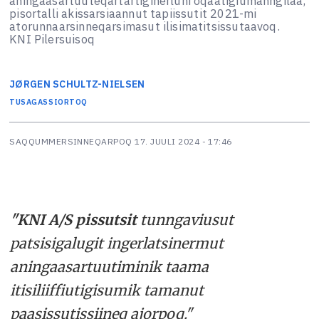
aningaasartuuteqartartiginerluni oqaatigiumanngilaa,
pisortalli akissarsiaannut tapiissutit 2021-mi
atorunnaarsinneqarsimasut ilisimatitsissutaavoq.
KNI Pilersuisoq
JØRGEN
SCHULTZ-NIELSEN
TUSAGASSIORTOQ
SAQQUMMERSINNEQARPOQ
17. JUULI 2024 - 17:46
"KNI A/S pissutsit
tunngaviusut
patsisigalugit ingerlatsinermut
aningaasartuutiminik taama
itisiliiffiutigisumik tamanut
paasissutissiineq ajorpoq."