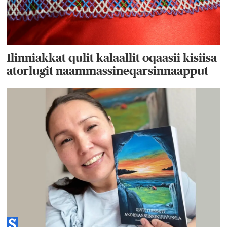
Ilinniakkat qulit kalaallit oqaasii kisiisa
atorlugit naammassineqarsinnaapput