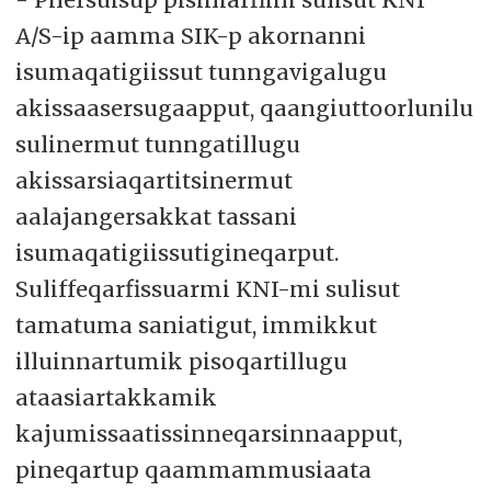
A/S-ip aamma SIK-p akornanni
isumaqatigiissut tunngavigalugu
akissaasersugaapput, qaangiuttoorlunilu
sulinermut tunngatillugu
akissarsiaqartitsinermut
aalajangersakkat tassani
isumaqatigiissutigineqarput.
Suliffeqarfissuarmi KNI-mi sulisut
tamatuma saniatigut, immikkut
illuinnartumik pisoqartillugu
ataasiartakkamik
kajumissaatissinneqarsinnaapput,
pineqartup qaammammusiaata