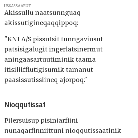
USSASSAARUT
Akissullu naatsunnguaq
akissutigineqaqqippoq:
"KNI A/S pissutsit tunngaviusut
patsisigalugit ingerlatsinermut
aningaasartuutiminik taama
itisiliiffiutigisumik tamanut
paasissutissiineq ajorpoq."
Nioqqutissat
Pilersuisup pisiniarfiini
nunaqarfinniittuni nioqqutissaatinik