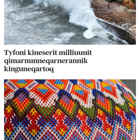
Tyfoni kineserit milliuunit
qimarnunneqarnerannik
kinguneqartoq