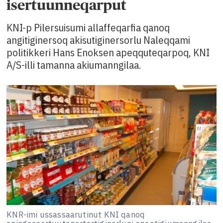
isertuunneqarput
KNI-p Pilersuisumi allaffeqarfia qanoq
angitiginersoq akisutiginersorlu Naleqqami
politikkeri Hans Enoksen apeqquteqarpoq, KNI
A/S-illi tamanna akiumanngilaa.
KNR-imi ussassaarutinut KNI qanoq