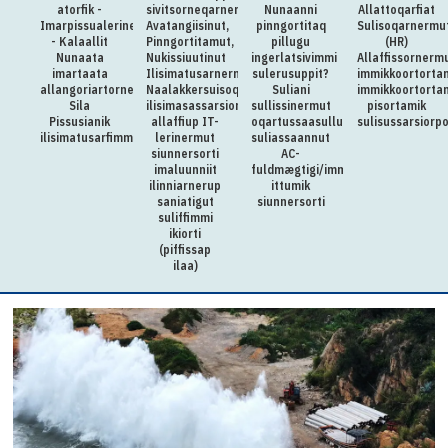
atorfik -
sivitsorneqarnera:
Nunaanni
Allattoqarfiat
Imarpissualerineq
Avatangiisinut,
pinngortitaq
Sulisoqarnermu
- Kalaallit
Pinngortitamut,
pillugu
(HR)
Nunaata
Nukissiuutinut
ingerlatsivimmi
Allaffissornerm
imartaata
Ilisimatusarnermullu
sulerusuppit?
immikkoortorta
allangoriartornera,
Naalakkersuisoqarfimmi
Suliani
immikkoortorta
Sila
ilisimasassarsiornermut
sullissinermut
pisortamik
Pissusianik
allaffiup IT-
oqartussaasullu
sulisussarsiorp
ilisimatusarfimmut
lerinermut
suliassaannut
siunnersorti
AC-
imaluunniit
fuldmægtigi/immikkut
ilinniarnerup
ittumik
saniatigut
siunnersorti
suliffimmi
ikiorti
(piffissap
ilaa)