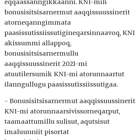
eqqaassanngikkaanni. KNI-mili
bonusisitsisarnermut aaqqissuussinerit
atorneqanngimmata
paasissutissiissutigineqarsinnaavoq, KNI
akissummi allappoq,
bonusisitsisarnermullu
aaqqissuussinerit 2021-mi
atuutilersumik KNI-mi atorunnaartut
ilanngullugu paasissutissiissutigaa.
- Bonusisitsisarnermut aaqqissuussinerit
KNI-mi atorunnaarsivissorneqarput,
taamaattumillu sulisut, aqutsisut
imaluunniit pisortat