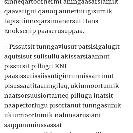
sinneqartoornermi aningaasarsiamik
qaavatigut qanoq annertutigisumik
tapisitinneqarsimanersut Hans
Enoksenip paaserusuppaa.
- Pissutsit tunngaviusut patsisigalugit
aqutsisut sulisullu akissarsiaannut
pissutsit pillugit KNI
paasissutissiissutiginninnissaminut
pisussaatitaanngilaq, ukiumoortumik
naatsorsuusiortarneq pillugu inatsit
naapertorlugu pisortanut tunngasunik
ukiumoortumik nalunaarusiani
saqqummiussassat