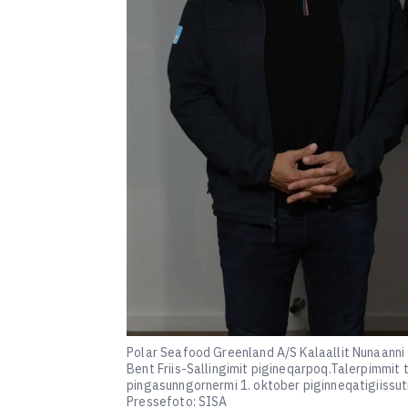
Polar Seafood Greenland A/S Kalaallit Nunaanni 
Bent Friis-Sallingimit pigineqarpoq.Talerpimmit 
pingasunngornermi 1. oktober piginneqatigiissuti
Pressefoto: SISA