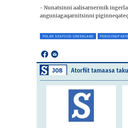
- Nunatsinni aalisarnermik ingerla
anguniagaqarnitsinni piginneqateqa
POLAR SEAFOOD GREENLAND
PENSIONIP KA
Atorfiit tamaasa taku