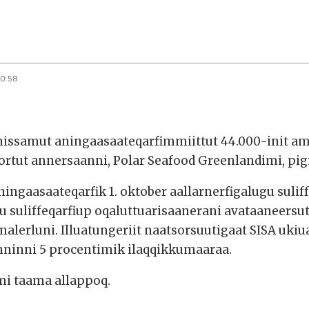
10:58
nissamut aningaasaateqarfimmiittut 44.000-init am
ortut annersaanni, Polar Seafood Greenlandimi, pig
ingaasaateqarfik 1. oktober aallarnerfigalugu sulif
u suliffeqarfiup oqaluttuarisaanerani avataaneersu
alerluni. Illuatungeriit naatsorsuutigaat SISA ukiu
nninni 5 procentimik ilaqqikkumaaraa.
mi taama allappoq.