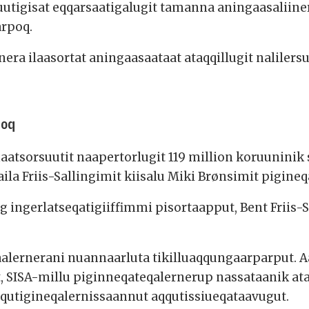
suutigisat eqqarsaatigalugit tamanna aningaasaliin
arpoq.
ra ilaasortat aningaasaataat ataqqillugit nalilersu
poq
atsorsuutit naapertorlugit 119 million koruuninik
ila Friis-Sallingimit kiisalu Miki Brønsimit pigine
 ingerlatseqatigiiffimmi pisortaapput, Bent Friis-S
aalernerani nuannaarluta tikilluaqqungaarparput. A
 SISA-millu piginneqateqalernerup nassataanik at
uaqutigineqalernissaannut aqqutissiueqataavugut.