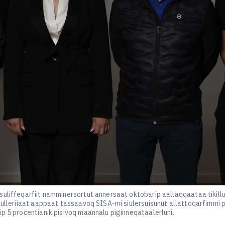
suliffeqarfiit namminersortut annersaat oktobarip aallaqqaataa tikill
tulleriiaat aappaat tassaavoq SISA-mi siulersuisunut allattoqarfimmi 
p 5 procentianik pisivoq maannalu piginneqataalerluni.