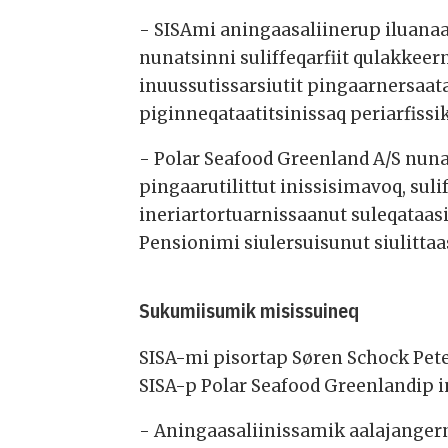
- SISAmi aningaasaliinerup iluanaar
nunatsinni suliffeqarfiit qulakkee
inuussutissarsiutit pingaarnersaata
piginneqataatitsinissaq periarfiss
- Polar Seafood Greenland A/S nun
pingaarutilittut inissisimavoq, suli
ineriartortuarnissaanut suleqataas
Pensionimi siulersuisunut siulittaa
Sukumiisumik misissuineq
SISA-mi pisortap Søren Schock Pete
SISA-p Polar Seafood Greenlandip 
- Aningaasaliinissamik aalajanger