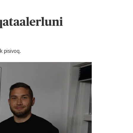
ataalerluni
 pisivoq.