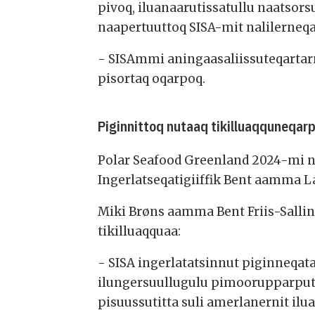
pivoq, iluanaarutissatullu naatsor
naapertuuttoq SISA-mit nalilerneq
- SISAmmi aningaasaliissuteqartarne
pisortaq oqarpoq.
Piginnittoq nutaaq tikilluaqquneqar
Polar Seafood Greenland 2024-mi na
Ingerlatseqatigiiffik Bent aamma La
Miki Brøns aamma Bent Friis-Salling
tikilluaqquaa:
- SISA ingerlatatsinnut piginneqat
ilungersuullugulu pimoorupparput,
pisuussutitta suli amerlanernit il