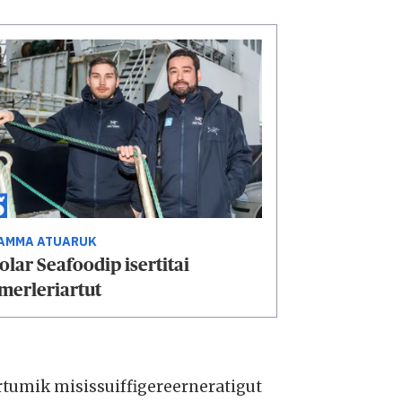
AMMA ATUARUK
olar Seafoodip isertitai
merleriartut
rtumik misissuiffigereerneratigut