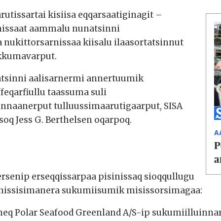
utissartai kisiisa eqqarsaatiginagit –
rnissaat aammalu nunatsinni
 nukittorsarnissaa kiisalu ilaasortatsinnut
ikkumavarput.
atsinni aalisarnermi annertuumik
ffeqarfiullu taassuma suli
innaanerput tulluussimaarutigaarput, SISA
soq Jess G. Berthelsen oqarpoq.
A
P
a
rsenip erseqqissarpaa pisinissaq sioqqullugu
inissisimanera sukumiisumik misissorsimagaa:
neq Polar Seafood Greenland A/S-ip sukumiilluinna