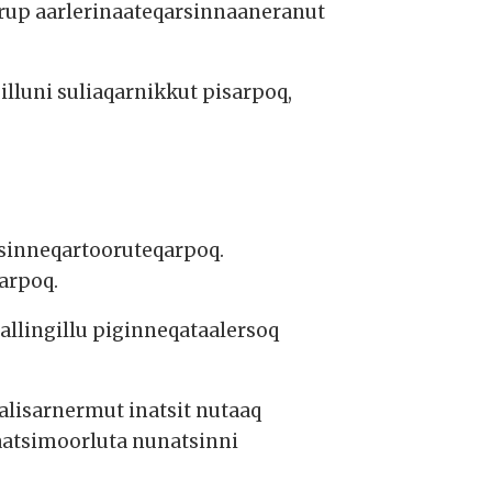
erup aarlerinaateqarsinnaaneranut
illuni suliaqarnikkut pisarpoq,
 sinneqartooruteqarpoq.
qarpoq.
allingillu piginneqataalersoq
alisarnermut inatsit nutaaq
aatsimoorluta nunatsinni