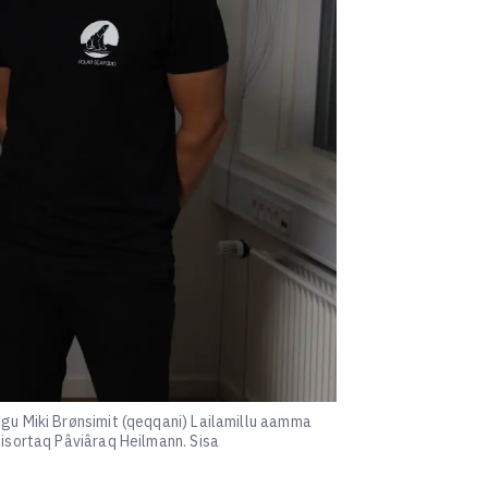
ugu Miki Brønsimit (qeqqani) Lailamillu aamma
pisortaq Pâviâraq Heilmann. Sisa