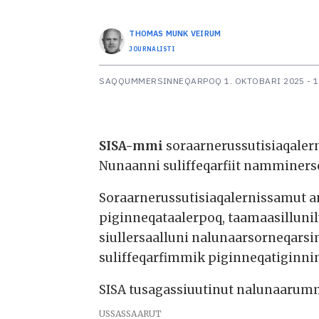
THOMAS MUNK
VEIRUM
JOURNALISTI
SAQQUMMERSINNEQARPOQ
1. OKTOBARI 2025 - 
SISA-mmi
soraarnerussutisiaqaler
Nunaanni suliffeqarfiit namminers
Soraarnerussutisiaqalernissamut an
piginneqataalerpoq, taamaasillunil
siullersaalluni nalunaarsorneqarsim
suliffeqarfimmik piginneqatiginni
SISA tusagassiuutinut nalunaarum
USSASSAARUT