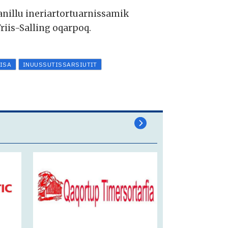
anillu ineriartortuarnissamik
iis-Salling oqarpoq.
ISA
INUUSSUTISSARSIUTIT