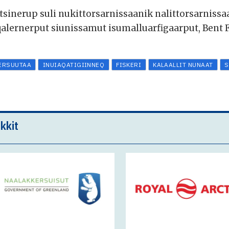
tsinerup suli nukittorsarnissaanik nalittorsarnissa
lernerput siunissamut isumalluarfigaarput, Bent Fr
TERSUUTAA
INUIAQATIGIINNEQ
FISKERI
KALAALLIT NUNAAT
S
kkit