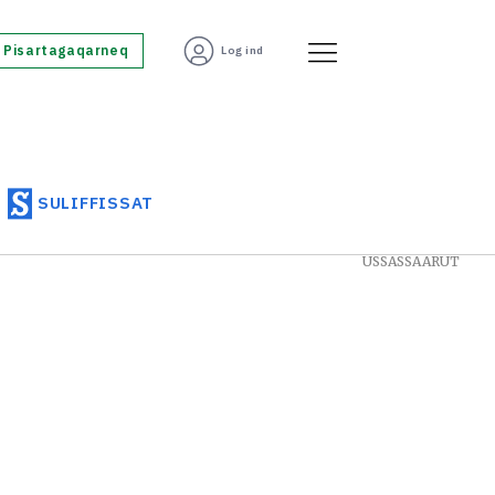
Pisartagaqarneq
Log ind
SULIFFISSAT
USSASSAARUT