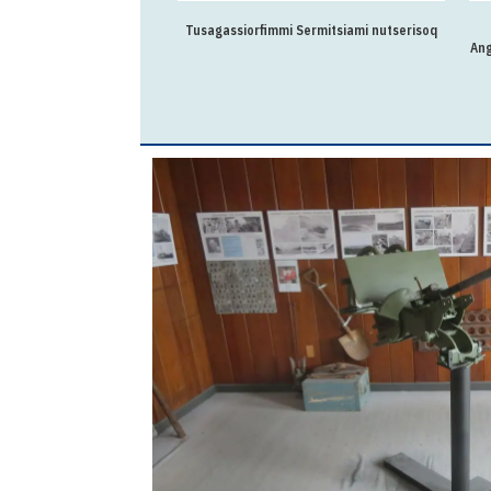
Tusagassiorfimmi Sermitsiami nutserisoq
Ang