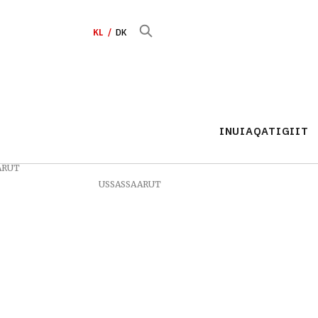
KL
DK
INUIAQATIGIIT
ARUT
USSASSAARUT