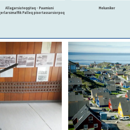
Allagarsiuteqqitaq - Paamiuni
Mekaniker
erlarsimaffik Palleq pisortassarsiorpoq