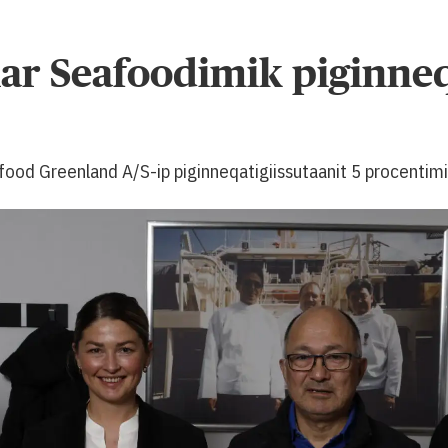
lar Seafoodimik piginneq
ood Greenland A/S-ip piginneqatigiissutaanit 5 procentimik