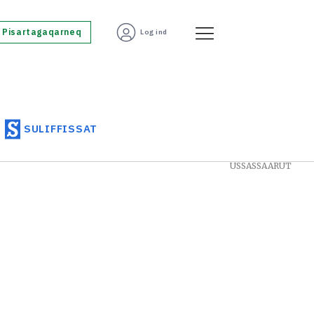
Pisartagaqarneq
Log ind
SULIFFISSAT
USSASSAARUT