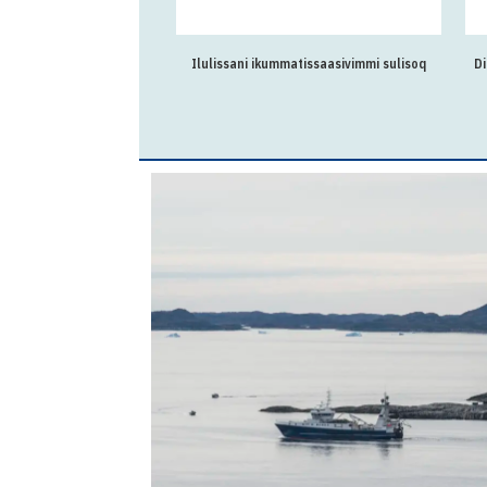
Ilulissani ikummatissaasivimmi sulisoq
Di