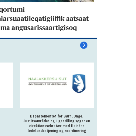
qortumi
arsuaatileqatigiiffik aatsaat
ama angusarissaartigisoq
Departementet for Børn, Unge,
Sagsbehandler p
Justitsområdet og Ligestilling søger en
Ilu
direktionssekretær med flair for
ledelsesbetjening og koordinering