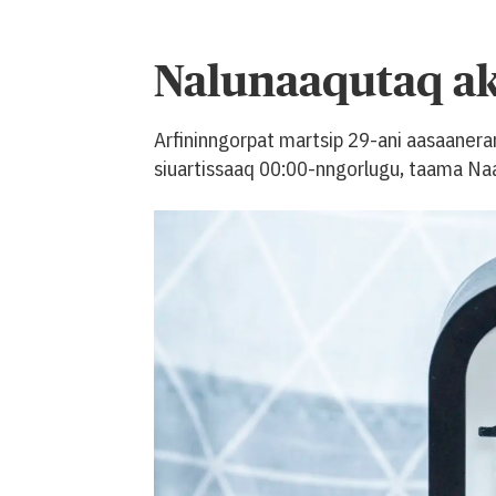
Nalunaaqutaq ak
Arfininngorpat martsip 29-ani aasaanera
siuartissaaq 00:00-nngorlugu, taama Naa