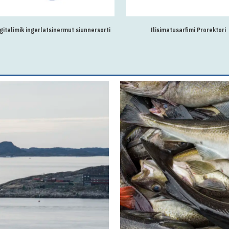
gitalimik ingerlatsinermut siunnersorti
Ilisimatusarfimi Prorektori