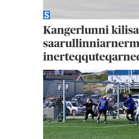
Kangerlunni kilisa
saarullinniarnerm
inerteqquteqarne