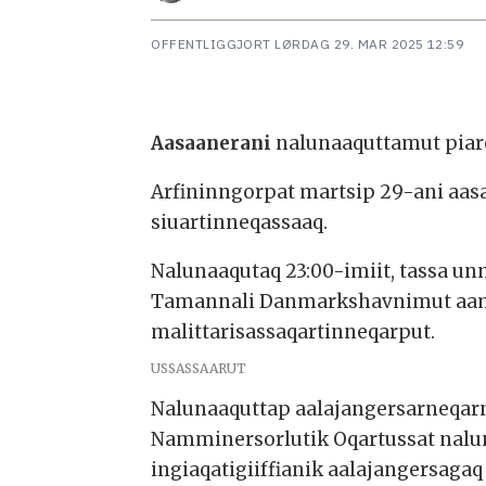
OFFENTLIGGJORT
LØRDAG 29. MAR 2025 12:59
Aasaanerani
nalunaaquttamut piar
Arfininngorpat martsip 29-ani aa
siuartinneqassaaq.
Nalunaaqutaq 23:00-imiit, tassa u
Tamannali Danmarkshavnimut aamm
malittarisassaqartinneqarput.
USSASSAARUT
Nalunaaquttap aalajangersarneqarne
Namminersorlutik Oqartussat nalu
ingiaqatigiiffianik aalajangersag