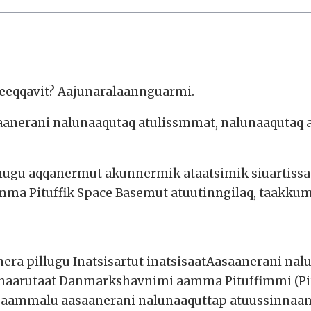
eeqqavit? Aajunaralaannguarmi.
saanerani nalunaaqutaq atulissmmat, nalunaaqutaq
nnugu aqqanermut akunnermik ataatsimik siuartissa
a Pituffik Space Basemut atuutinngilaq, taakku
ra pillugu Inatsisartut inatsisaatAasaanerani nal
naarutaat Danmarkshavnimi aamma Pituffimmi (Pitu
aq aammalu aasaanerani nalunaaquttap atuussinnaan