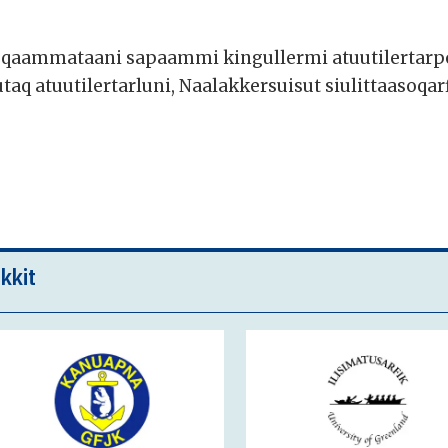
 qaammataani sapaammi kingullermi atuutilertarp
q atuutilertarluni, Naalakkersuisut siulittaasoqarfi
kkit