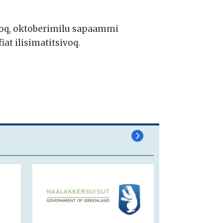
oq, oktoberimilu sapaammi
at ilisimatitsivoq.