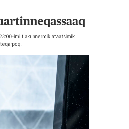
uartinneqassaaq
 23:00-imiit akunnermik ataatsimik
uteqarpoq.