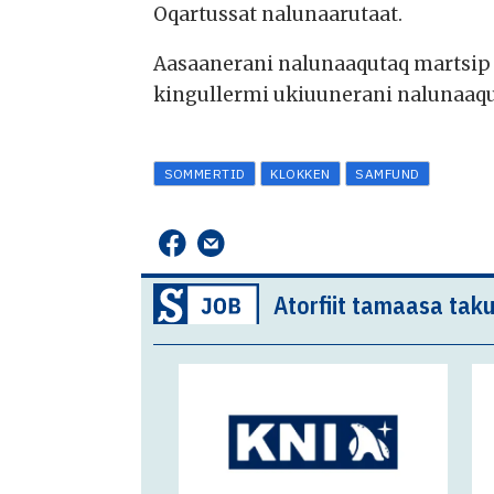
Oqartussat nalunaarutaat.
Aasaanerani nalunaaqutaq martsip
kingullermi ukiuunerani nalunaaquta
SOMMERTID
KLOKKEN
SAMFUND
Atorfiit tamaasa taku