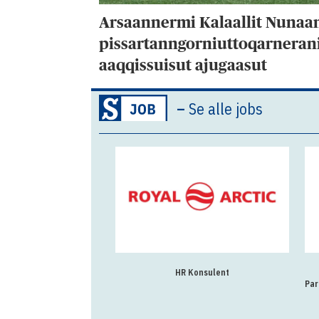
Arsaannermi Kalaallit Nunaa
pissartanngorniuttoqarneran
aaqqissuisut ajugaasut
–
Se alle jobs
HR Konsulent
Par