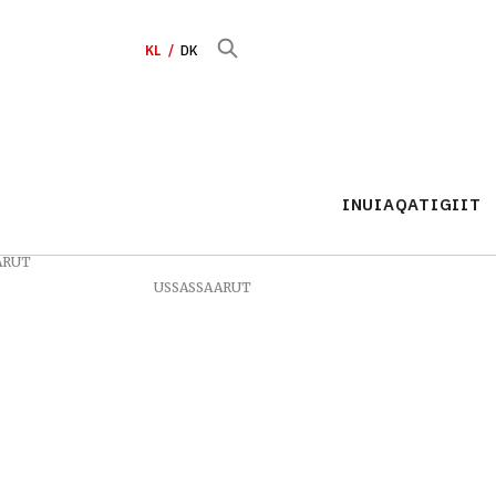
KL
DK
INUIAQATIGIIT
ARUT
USSASSAARUT