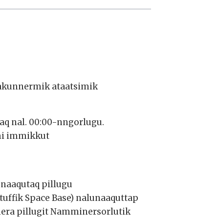
 akunnermik ataatsimik
aq nal. 00:00-nngorlugu.
mi immikkut
unaaqutaq pillugu
ffik Space Base) nalunaaquttap
era pillugit Namminersorlutik