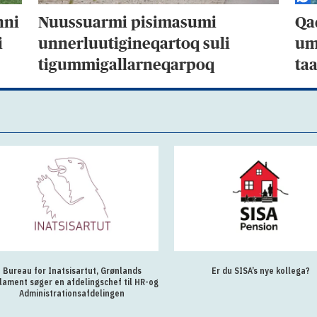
nni
Nuussuarmi pisimasumi
Qa
i
unnerluutigineqartoq suli
umi
tigummigallarneqarpoq
ta
Bureau for Inatsisartut, Grønlands
Er du SISA’s nye kollega?
lament søger en afdelingschef til HR-og
Administrationsafdelingen