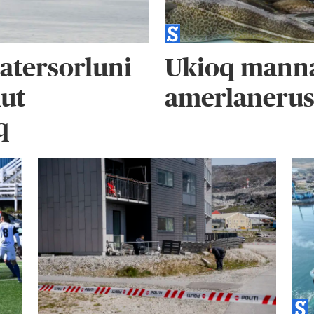
atersorluni
Ukioq manna
ut
amerlanerus
q