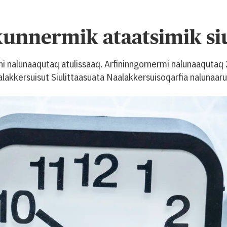
unnermik ataatsimik si
ni nalunaaqutaq atulissaaq. Arfininngornermi nalunaaqutaq
lakkersuisut Siulittaasuata Naalakkersuisoqarfia nalunaar