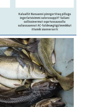
Kalaallit Nunaanni pinngortitaq pillugu
INISSIARSUARNI IK
ingerlatsivimmi sulerusuppit? Suliani
Nuu
sullissinermut oqartussaasullu
suliassaannut AC-fuldmægtigi/immikkut
ittumik siunnersorti