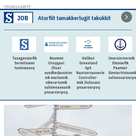
USSASSAARUT
Atorfiit tamakkerlugit takukkit
Tusagassiorfik
Nuummi
Halibut
Imarsiornermik
Sermitsiami
Utoqqaat
Greenland
Ilinniarfik
tuniniaasoq
Illuat
ApS
Paamiut
sundhedassistenti-
Naatsorsuuserinermi
ilinniartitsisumi
nik marlunnik
Controller-
sulisussarsiorp
nikerartumik
imik Ilulissani
sulisinnaasunik
pissarsiorpoq
pissarsiorpoq.