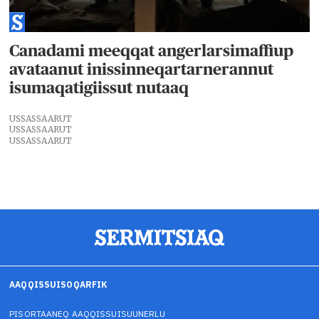
Canadami meeqqat angerlarsimaffiup
avataanut inissinneqartarnerannut
isumaqatigiissut nutaaq
USSASSAARUT
USSASSAARUT
USSASSAARUT
AAQQISSUISOQARFIK
PISORTAANEQ AAQQISSUISUUNERLU