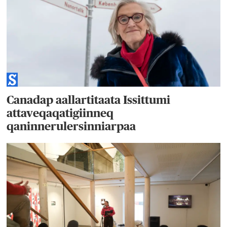
Canadap aallartitaata Issittumi
attaveqaqatigiinneq
qaninnerulersinniarpaa