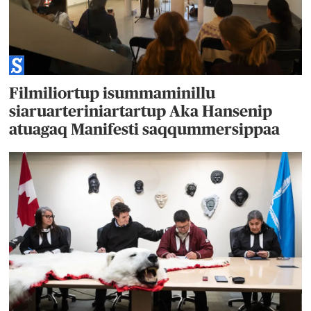
Filmiliortup isummaminillu
siaruarteriniartartup Aka Hansenip
atuagaq Manifesti saqqummersippaa