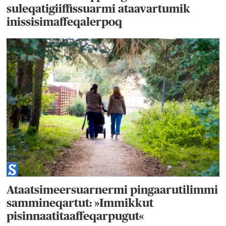
suleqatigiiffissuarmi ataavartumik
inissisimaffeqalerpoq
Ataatsimeersuarnermi pingaarutilimmi
sammineqartut: »Immikkut
pisinnaatitaaffeqarpugut«