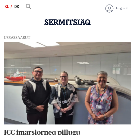
KL
DK
Log ind
USSASSAARUT
Tag:
oprindelige
folk
ICC imarsiorneq pillugu