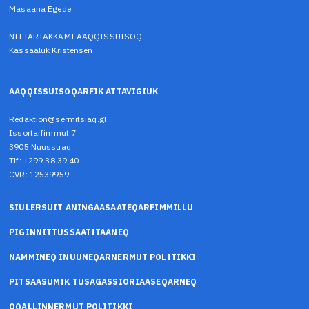
Masaana Egede
NITTARTAKKAMI AAQQISSUISOQ
Kassaaluk Kristensen
AAQQISSUISOQARFIK ATTAVIGIUK
Redaktion@sermitsiaq.gl
Issortarfimmut 7
3905 Nuussuaq
Tlf: +299 38 39 40
CVR: 12539959
SIULERSUIT ANINGAASAATEQARFIMMILLU
PIGINNITTUSSAATITAANEQ
NAMMINEQ INUUNEQARNERMUT POLITIKKI
PITSAASUMIK TUSAGASSIORIAASEQARNEQ
OQALLINNERMUT POLITIKKI