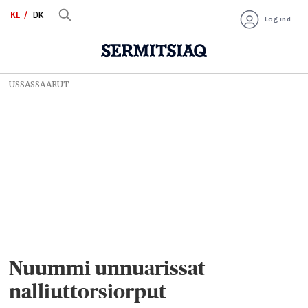
KL
DK
Log ind
USSASSAARUT
Nuummi unnuarissat
nalliuttorsiorput