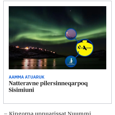
AAMMA ATUARUK
Natteravne pilersinneqarpoq
Sisimiuni
– Kingorna unnuarissat Nuummi,