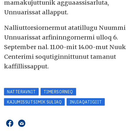
mamakujuttunik agguaassisarluta,
Unnuarissat allapput.
Nalliuttorsiornermut atatillugu Nuummi
Unnuarissat arfininngornermi ulloq 6.
September nal. 11.00-mit 14.00-mut Nuuk
Centerimi soqutiginnittunut tamanut
kaffillissapput.
NATTERAVNIT
TIMERSORNEQ
KAJUMISSUTSIMIK SULIAQ
INUIAQATIGIIT