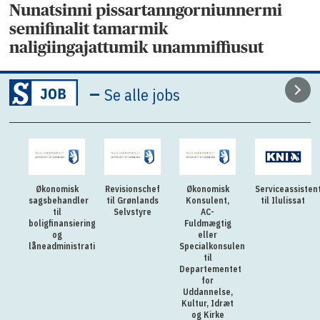
Nunatsinni pissartanngorniunnermi
semifinalit tamarmik
naligiingajattumik unammiffiusut
–
Se alle jobs
Økonomisk
Revisionschef
Økonomisk
Serviceassisten
sagsbehandler
til Grønlands
Konsulent,
til Ilulissat
til
Selvstyre
AC-
boligfinansiering
Fuldmægtig
og
eller
låneadministration
Specialkonsulent
til
Departementet
for
Uddannelse,
Kultur, Idræt
og Kirke