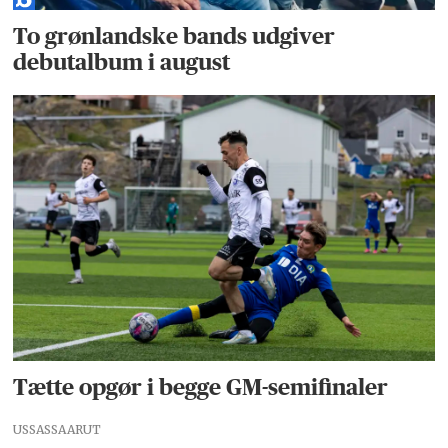
To grønlandske bands udgiver
debutalbum i august
Tætte opgør i begge GM-semifinaler
USSASSAARUT