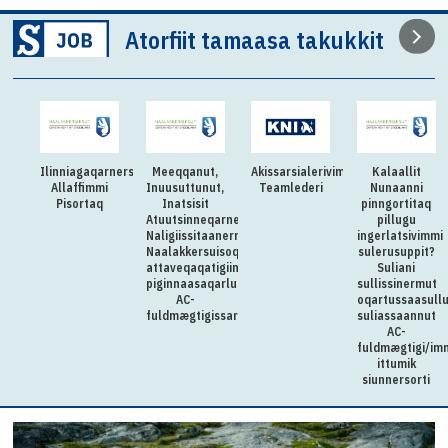
Atorfiit tamaasa takukkit
Ilinniagaqarnersiuteqartitsivimmi
Meeqqanut,
Akissarsialerivimmi
Kalaallit
Allaffimmi
Inuusuttunut,
Teamlederi
Nunaanni
Pisortaq
Inatsisit
pinngortitaq
Atuutsinneqarnerannut
pillugu
Naligiissitaanermullu
ingerlatsivimmi
Naalakkersuisoqarfik
sulerusuppit?
attaveqaqatigiinnermut
Suliani
piginnaasaqarluartumik
sullissinermut
AC-
oqartussaasull
fuldmægtigissarsiorpoq
suliassaannut
AC-
fuldmægtigi/im
ittumik
siunnersorti