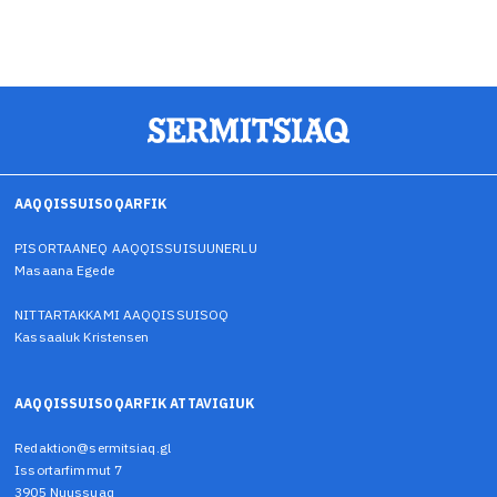
AAQQISSUISOQARFIK
PISORTAANEQ AAQQISSUISUUNERLU
Masaana Egede
NITTARTAKKAMI AAQQISSUISOQ
Kassaaluk Kristensen
AAQQISSUISOQARFIK ATTAVIGIUK
Redaktion@sermitsiaq.gl
Issortarfimmut 7
3905 Nuussuaq