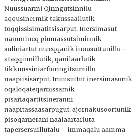
Nuussuarmi Qinngutsinnilu
aqqusinermik takussaallutik
toqqissisimatitsisarput. Inersimasut
nammineq piumassutsiminnik
suliniartut meeqqanik inuusuttunillu –
ataqqinnillutik, qanilaarlutik
tikkuussiniarfiunngitsumillu
naapitsisarput. Inuusuttut inersimasunik
oqaloqateqarnissamik
pisariaqartitsineranni
naapitassaasarpugut, ajornakusoortunik
pisoqarnerani naalaartarluta
tapersersuillutalu – immaqalu aamma