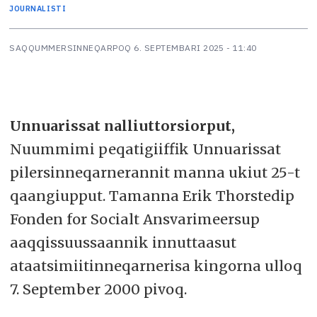
JOURNALISTI
SAQQUMMERSINNEQARPOQ
6. SEPTEMBARI 2025 - 11:40
Unnuarissat nalliuttorsiorput,
Nuummimi peqatigiiffik Unnuarissat
pilersinneqarnerannit manna ukiut 25-t
qaangiupput. Tamanna Erik Thorstedip
Fonden for Socialt Ansvarimeersup
aaqqissuussaannik innuttaasut
ataatsimiitinneqarnerisa kingorna ulloq
7. September 2000 pivoq.