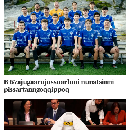
B-67ajugaarujussuarluni nunatsinni
pissartanngoqqippoq