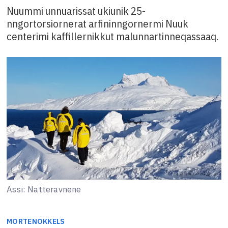
Nuummi unnuarissat ukiunik 25-
nngortorsiornerat arfininngornermi Nuuk
centerimi kaffillernikkut malunnartinneqassaaq.
Assi: Natteravnene
MORTEN
OKKELS