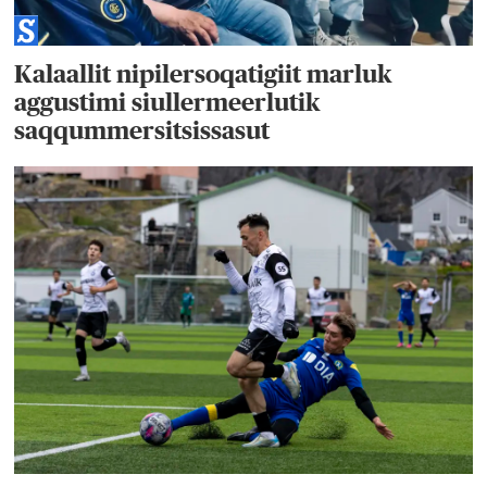
Kalaallit nipilersoqatigiit marluk
aggustimi siullermeerlutik
saqqummersitsissasut