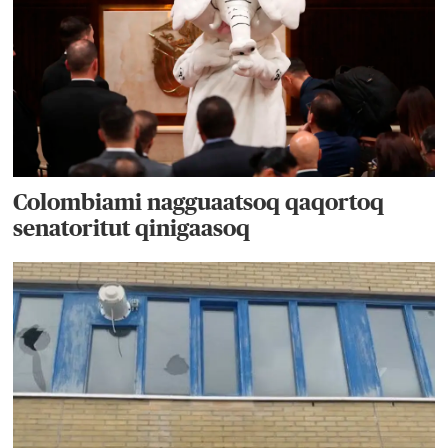
Colombiami nagguaatsoq qaqortoq
senatoritut qinigaasoq