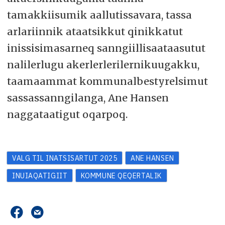
tamakkiisumik aallutissavara, tassa
arlariinnik ataatsikkut qinikkatut
inissisimasarneq sanngiillisaataasutut
nalilerlugu akerlerlerilernikuugakku,
taamaammat kommunalbestyrelsimut
sassassanngilanga, Ane Hansen
naggataatigut oqarpoq.
VALG TIL INATSISARTUT 2025
ANE HANSEN
INUIAQATIGIIT
KOMMUNE QEQERTALIK