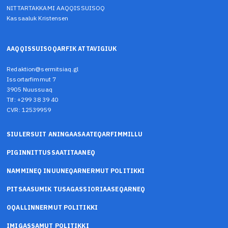
NITTARTAKKAMI AAQQISSUISOQ
Kassaaluk Kristensen
AAQQISSUISOQARFIK ATTAVIGIUK
Redaktion@sermitsiaq.gl
Issortarfimmut 7
3905 Nuussuaq
Tlf: +299 38 39 40
CVR: 12539959
SIULERSUIT ANINGAASAATEQARFIMMILLU
PIGINNITTUSSAATITAANEQ
NAMMINEQ INUUNEQARNERMUT POLITIKKI
PITSAASUMIK TUSAGASSIORIAASEQARNEQ
OQALLINNERMUT POLITIKKI
IMIGASSAMUT POLITIKKI