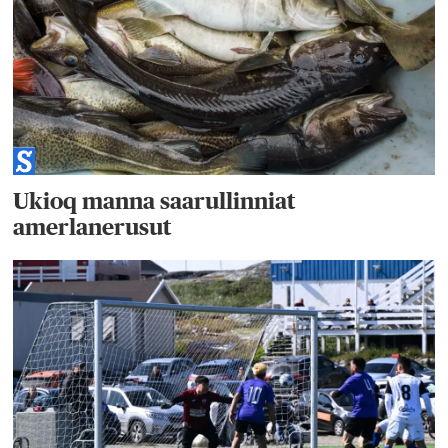
Ukioq manna saarullinniat
amerlanerusut