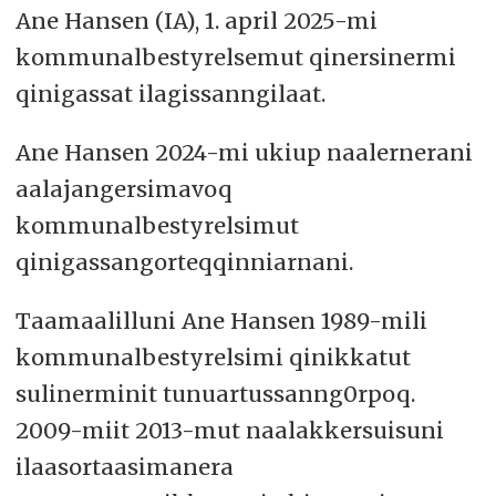
Ane Hansen (IA), 1. april 2025-mi
kommunalbestyrelsemut qinersinermi
qinigassat ilagissanngilaat.
Ane Hansen 2024-mi ukiup naalernerani
aalajangersimavoq
kommunalbestyrelsimut
qinigassangorteqqinniarnani.
Taamaalilluni Ane Hansen 1989-mili
kommunalbestyrelsimi qinikkatut
sulinerminit tunuartussanng0rpoq.
2009-miit 2013-mut naalakkersuisuni
ilaasortaasimanera