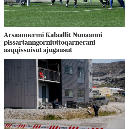
Arsaannermi Kalaallit Nunaanni
pissartanngorniuttoqarnerani
aaqqissuisut ajugaasut