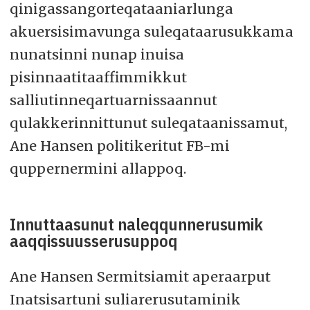
qinigassangorteqataaniarlunga
akuersisimavunga suleqataarusukkama
nunatsinni nunap inuisa
pisinnaatitaaffimmikkut
salliutinneqartuarnissaannut
qulakkerinnittunut suleqataanissamut,
Ane Hansen politikeritut FB-mi
quppernermini allappoq.
Innuttaasunut naleqqunnerusumik
aaqqissuusserusuppoq
Ane Hansen Sermitsiamit aperaarput
Inatsisartuni suliarerusutaminik