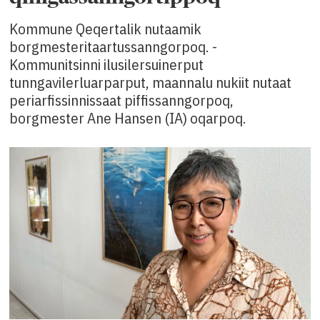
Kommune Qeqertalik nutaamik
borgmesteritaartussanngorpoq. -
Kommunitsinni ilusilersuinerput
tunngavilerluarparput, maannalu nukiit nutaat
periarfissinnissaat piffissanngorpoq,
borgmester Ane Hansen (IA) oqarpoq.