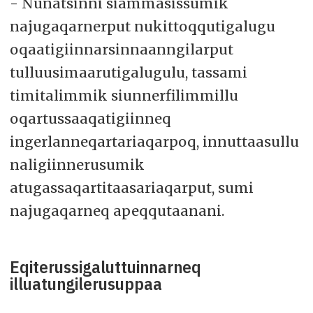
- Nunatsinni siammasissumik
najugaqarnerput nukittoqqutigalugu
oqaatigiinnarsinnaanngilarput
tulluusimaarutigalugulu, tassami
timitalimmik siunnerfilimmillu
oqartussaaqatigiinneq
ingerlanneqartariaqarpoq, innuttaasullu
naligiinnerusumik
atugassaqartitaasariaqarput, sumi
najugaqarneq apeqqutaanani.
Eqiterussigaluttuinnarneq
illuatungilerusuppaa