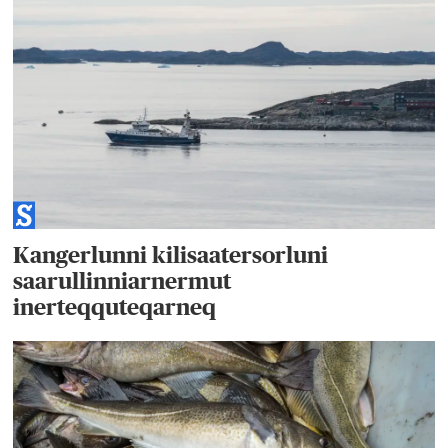
Kangerlunni kilisaatersorluni
saarullinniarnermut
inerteqquteqarneq