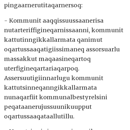
pingaarnerutitaqarnersoq:
- Kommunit aaqqissuussaanerisa
nutarteriffigineqarnissaanni, kommunit
kattutinngikkallarmata qanimut
oqartussaaqatigiissimaneq assorsuarlu
massakkut maqaasineqartoq
uterfigineqartariaqarpoq.
Assersuutigiinnarlugu kommunit
kattutsinneqanngikkallarmata
nunaqarfiit kommunalbestyrelsini
peqataanerujussuunikuupput
oqartussaaqataallutillu.