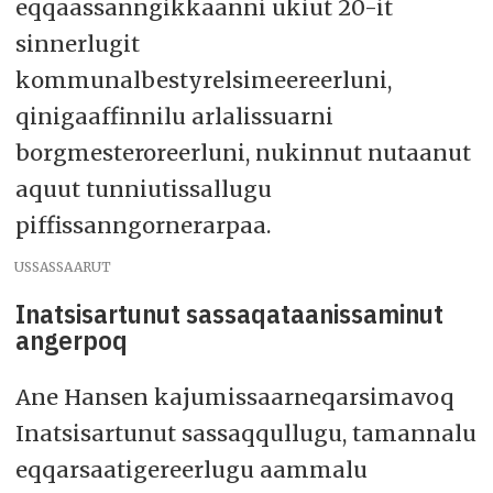
eqqaassanngikkaanni ukiut 20-it
sinnerlugit
kommunalbestyrelsimeereerluni,
qinigaaffinnilu arlalissuarni
borgmesteroreerluni, nukinnut nutaanut
aquut tunniutissallugu
piffissanngornerarpaa.
USSASSAARUT
Inatsisartunut sassaqataanissaminut
angerpoq
Ane Hansen kajumissaarneqarsimavoq
Inatsisartunut sassaqqullugu, tamannalu
eqqarsaatigereerlugu aammalu