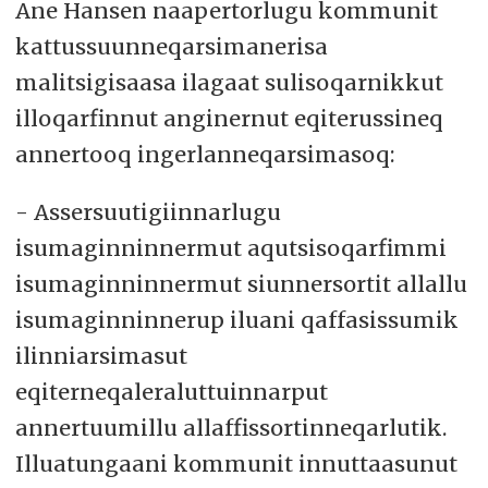
Ane Hansen naapertorlugu kommunit
kattussuunneqarsimanerisa
malitsigisaasa ilagaat sulisoqarnikkut
illoqarfinnut anginernut eqiterussineq
annertooq ingerlanneqarsimasoq:
- Assersuutigiinnarlugu
isumaginninnermut aqutsisoqarfimmi
isumaginninnermut siunnersortit allallu
isumaginninnerup iluani qaffasissumik
ilinniarsimasut
eqiterneqaleraluttuinnarput
annertuumillu allaffissortinneqarlutik.
Illuatungaani kommunit innuttaasunut