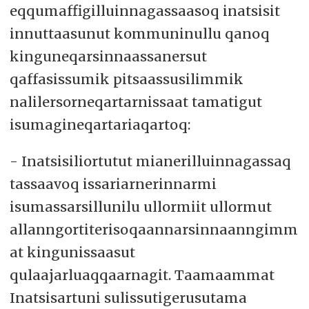
eqqumaffigilluinnagassaasoq inatsisit
innuttaasunut kommuninullu qanoq
kinguneqarsinnaassanersut
qaffasissumik pitsaassusilimmik
nalilersorneqartarnissaat tamatigut
isumagineqartariaqartoq:
- Inatsisiliortutut mianerilluinnagassaq
tassaavoq issariarnerinnarmi
isumassarsillunilu ullormiit ullormut
allanngortiterisoqaannarsinnaanngimm
at kingunissaasut
qulaajarluaqqaarnagit. Taamaammat
Inatsisartuni sulissutigerusutama