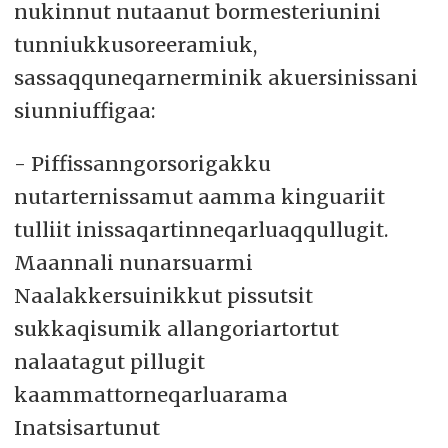
nukinnut nutaanut bormesteriunini
tunniukkusoreeramiuk,
sassaqquneqarnerminik akuersinissani
siunniuffigaa:
- Piffissanngorsorigakku
nutarternissamut aamma kinguariit
tulliit inissaqartinneqarluaqqullugit.
Maannali nunarsuarmi
Naalakkersuinikkut pissutsit
sukkaqisumik allangoriartortut
nalaatagut pillugit
kaammattorneqarluarama
Inatsisartunut