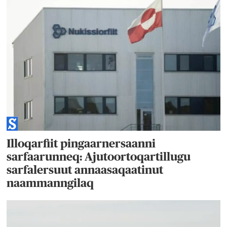
Illoqarfiit pingaarnersaanni
sarfaarunneq: Ajutoortoqartillugu
sarfalersuut annaasaqaatinut
naammanngilaq