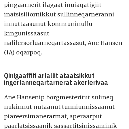
pingaarnerit ilagaat inuiaqatigiit
inatsisiliornikkut sullinneqarneranni
innuttaasunut kommuninullu
kingunissaasut
nalilersorluarneqartassasut, Ane Hansen
(IA) oqarpoq.
Qinigaaffiit arlallit ataatsikkut
ingerlanneqartarnerat akerlerivaa
Ane Hansenip borgmesteritut sulineq
nukinnut nutaanut tunniunnissaanut
piareersimanerarmat, aperaarput
paarlatsissaanik sassartitsinissaminik