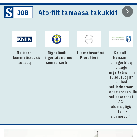
Atorfiit tamaasa takukkit
Ilulissani
Digitalimik
Ilisimatusarfimi
Kalaallit
ikummatissaasivimmi
ingerlatsinermut
Prorektori
Nunaanni
sulisoq
siunnersorti
pinngortitaq
pillugu
ingerlatsivimmi
sulerusuppit?
Suliani
sullissinermut
oqartussaasull
suliassaannut
AC-
fuldmægtigi/im
ittumik
siunnersorti