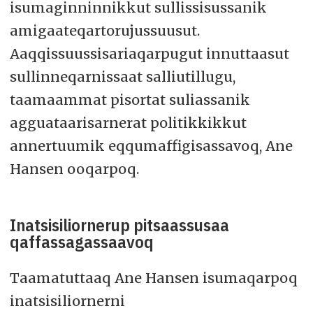
isumaginninnikkut sullissisussanik
amigaateqartorujussuusut.
Aaqqissuussisariaqarpugut innuttaasut
sullinneqarnissaat salliutillugu,
taamaammat pisortat suliassanik
agguataarisarnerat politikkikkut
annertuumik eqqumaffigisassavoq, Ane
Hansen ooqarpoq.
Inatsisiliornerup pitsaassusaa
qaffassagassaavoq
Taamatuttaaq Ane Hansen isumaqarpoq
inatsisiliornerni