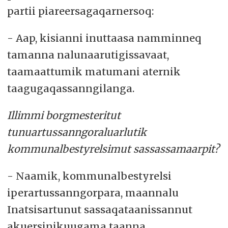
partii piareersagaqarnersoq:
- Aap, kisianni inuttaasa namminneq
tamanna nalunaarutigissavaat,
taamaattumik matumani aternik
taagugaqassanngilanga.
Illimmi borgmesteritut
tunuartussanngoraluarlutik
kommunalbestyrelsimut sassassamaarpit?
- Naamik, kommunalbestyrelsi
iperartussanngorpara, maannalu
Inatsisartunut sassaqataanissannut
akuersinikuugama taanna