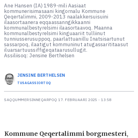
Ane Hansen (IA) 1989-mili Aasiaat
kommunerisimasaani kingornalu Kommune
Qeqertalimmi, 2009-2013 naalakkersuisuini
ilaasortaanera eqqaassanngikkaanni
kommunalbestyrelsimi ilaasortaavoq. Maanna
kommunalbestyrelsimi kinguaariit tulliinut
tunniusserusuppoq, paarlattuanillu Inatsisartunut
sassarpoq, ilaatigut kommuninut atugassarititaasut
iluarsartuussiffigeqataarusullugit.
Assiliisoq: Jensine Berthelsen
JENSINE
BERTHELSEN
TUSAGASSIORTOQ
SAQQUMMERSINNEQARPOQ
17. FEBRUAARI 2025 - 13:58
Kommune Qeqertalimmi borgmesteri
,