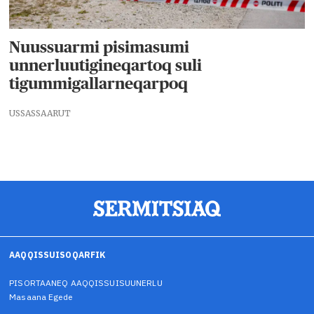
Nuussuarmi pisimasumi
unnerluutigineqartoq suli
tigummigallarneqarpoq
USSASSAARUT
AAQQISSUISOQARFIK
PISORTAANEQ AAQQISSUISUUNERLU
Masaana Egede