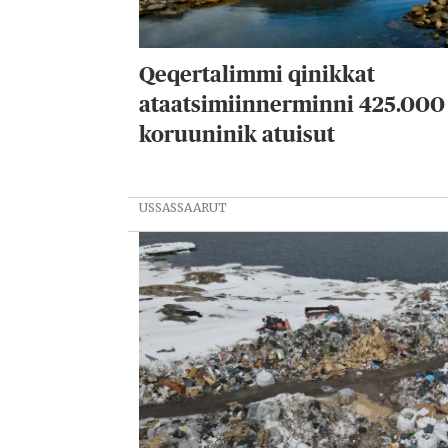
Qeqertalimmi qinikkat
ataatsimiinnerminni 425.000
koruuninik atuisut
USSASSAARUT