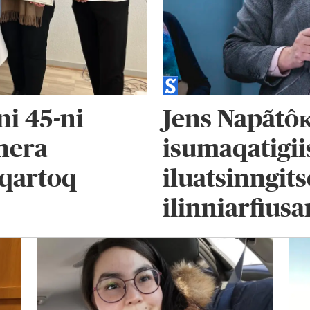
i 45-ni
Jens Napãtôᴋ
anera
isumaqatigii
eqartoq
iluatsinngit
ilinniarfius