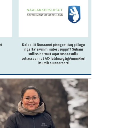
gortitaq pillugu
Kalaallit Nunaanni Namminersorlutik
suppit? Suliani
Oqartussanut kukkunersiuinermut pisortaq
rtussaasullu
mægtigi/immikkut
ersorti