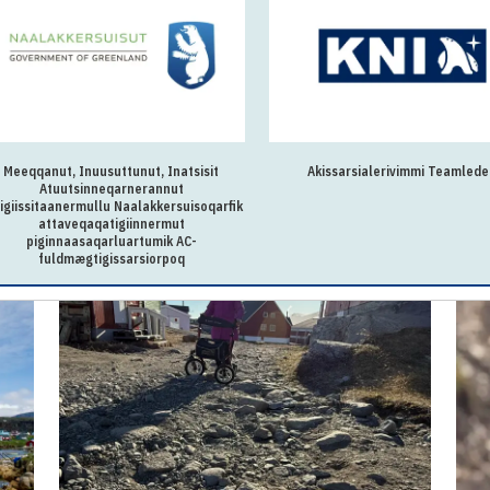
Akissarsialerivimmi Teamlederi
Kalaallit Nunaanni pinn
ingerlatsivimmi suleru
fik
sullissinermut oqa
suliassaannut AC-fuld
ittumik siunn