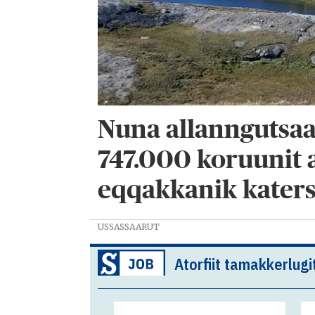
Nuna allanngutsaa
747.000 koruunit a
eqqakkanik katers
USSASSAARUT
Atorfiit tamakkerlugi