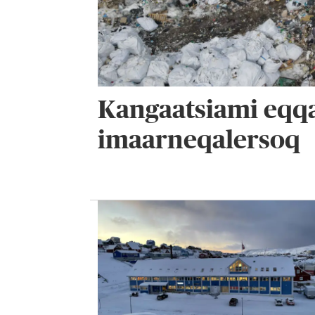
Kangaatsiami eqq
imaarneqalersoq