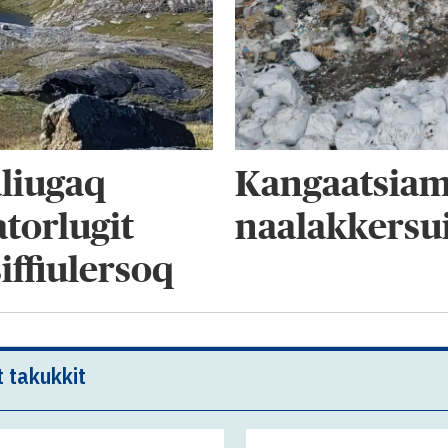
liugaq
Kangaatsiam
torlugit
naalakkersui
iffiulersoq
t takukkit