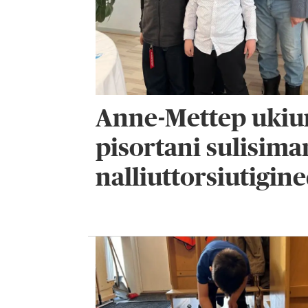
Anne-Mettep ukiun
pisortani sulisim
nalliuttorsiutigin