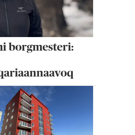
i borgmesteri:
qariaannaavoq