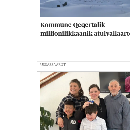
Kommune Qeqertalik
millionilikkaanik atuivallaar
USSASSAARUT