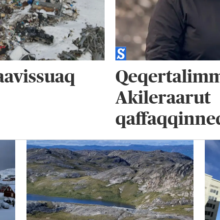
aavissuaq
Qeqertalimm
Akileraarut
qaffaqqinne