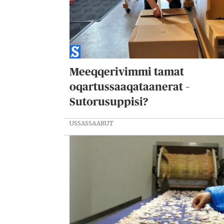
Meeqqerivimmi tamat
oqartussaaqataanerat –
Sutorusuppisi?
USSASSAARUT