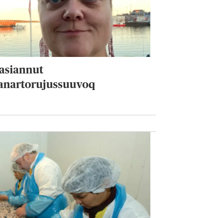
Aasiannut
ianartorujussuuvoq