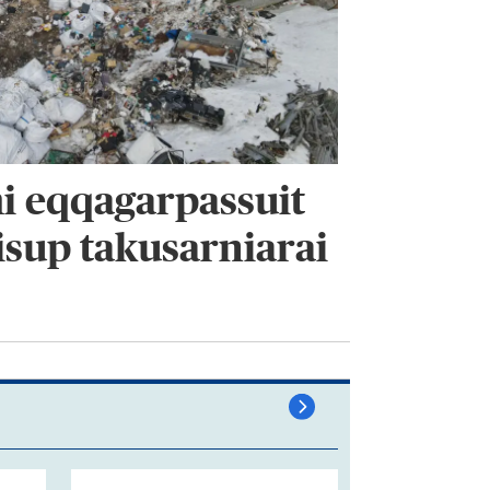
i eqqagarpassuit
sup takusarniarai