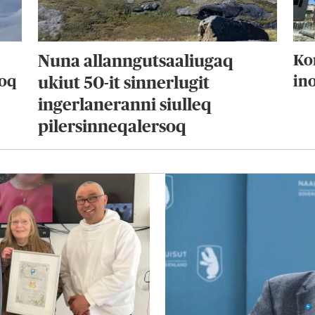
Nuna allanngutsaaliugaq
Ko
toq
in
ukiut 50-it sinnerlugit
ingerlaneranni siulleq
pilersinneqalersoq