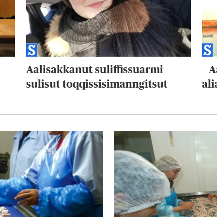
Aalisakkanut suliffissuarmi
– 
sulisut toqqissisimanngitsut
al