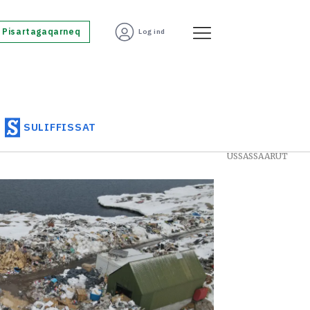
Pisartagaqarneq
Log ind
SULIFFISSAT
USSASSAARUT