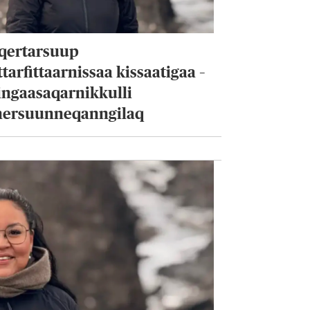
qertarsuup
tarfittaarnissaa kissaatigaa –
ingaasaqarnikkulli
nersuunneqanngilaq