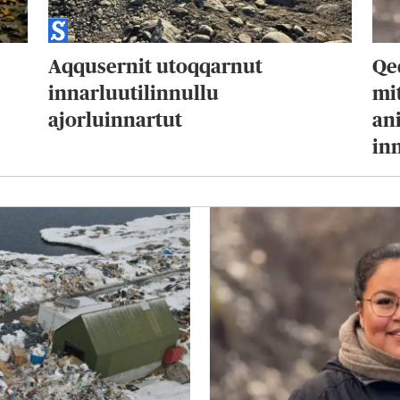
Aqqusernit utoqqarnut
Qe
innarluutilinnullu
mit
ajorluinnartut
an
in