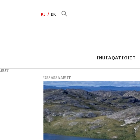
KL
DK
INUIAQATIGIIT
ARUT
USSASSAARUT
Tag:
kommune
qeqertalik