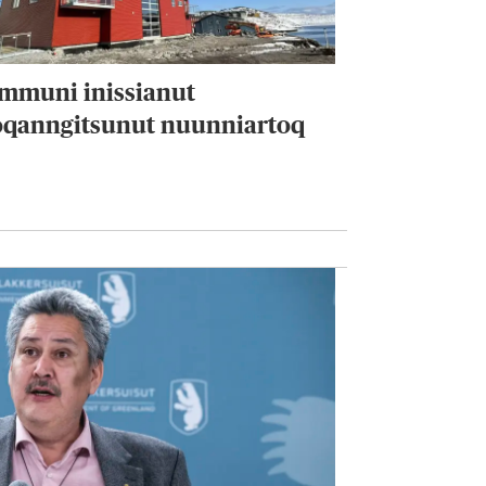
mmuni inissianut
oqanngitsunut nuunniartoq