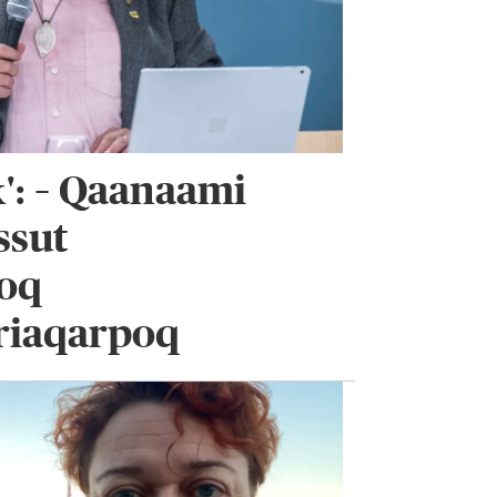
': – Qaanaami
ssut
soq
ariaqarpoq