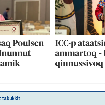
saq Poulsen
ICC-p ataat
 Inunnut
ammartoq – 
kamik
qinnussivoq
t takukkit