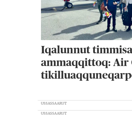
Iqalunnut timmis
ammaqqittoq: Air
tikilluaqquneqar
USSASSAARUT
USSASSAARUT