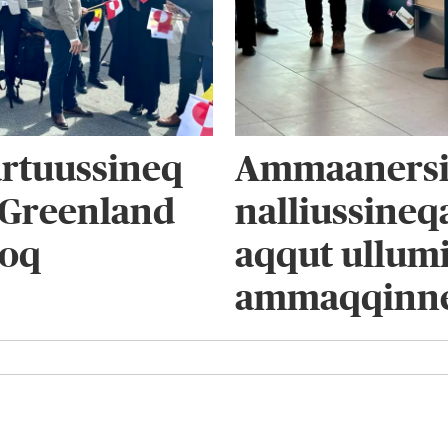
artuussineq
Ammaanersi
 Greenland
nalliussineq
poq
aqqut ullum
ammaqqinn