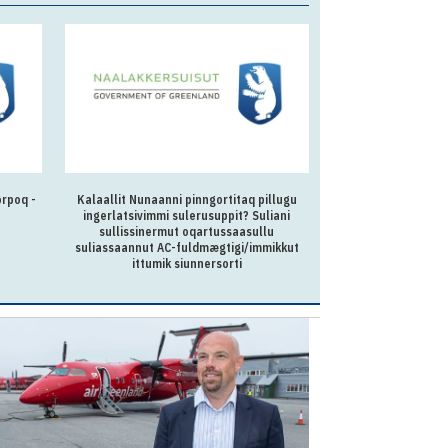
orpoq -
Kalaallit Nunaanni pinngortitaq pillugu
Nuummi Kala
ingerlatsivimmi sulerusuppit? Suliani
Peqqinnissaqarfimm
sullissinermut oqartussaasullu
inuttas
suliassaannut AC-fuldmægtigi/immikkut
ittumik siunnersorti