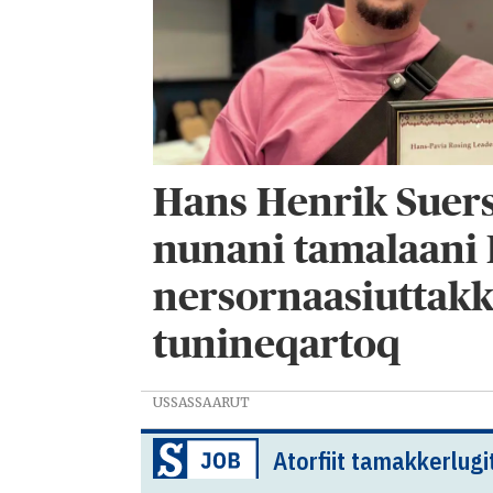
Hans Henrik Suer
nunani tamalaani
nersornaasiuttak
tunineqartoq
USSASSAARUT
Atorfiit tamakkerlugi