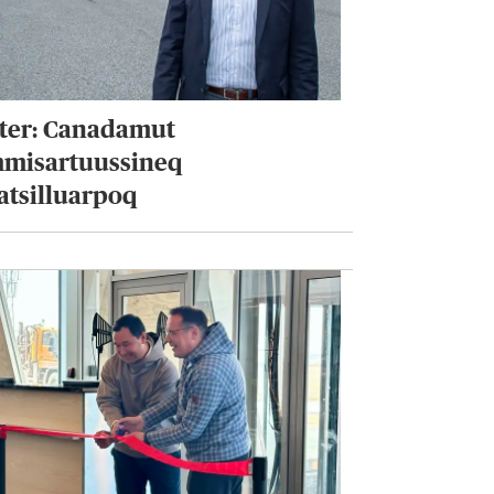
tter: Canadamut
mmisartuussineq
atsilluarpoq