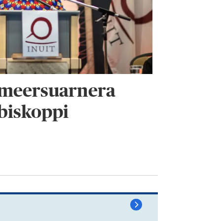
simeersuarnera
biskoppi