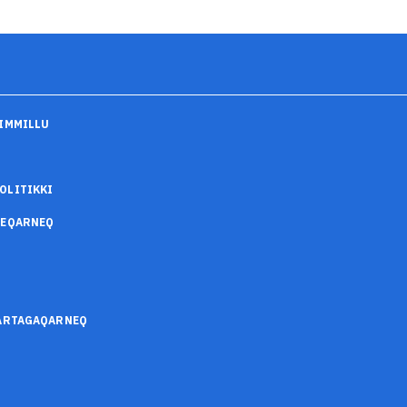
IMMILLU
OLITIKKI
SEQARNEQ
SARTAGAQARNEQ