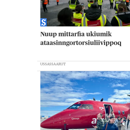
Nuup mittarfia ukiumik
ataasinngortorsiuliivippoq
USSASSAARUT