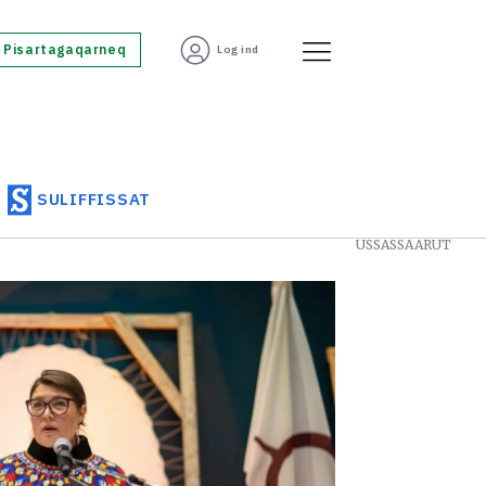
Pisartagaqarneq
Log ind
SULIFFISSAT
USSASSAARUT