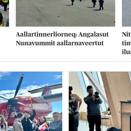
Aallartinnerliorneq: Angalasut
Ni
Nunavummit aallarnaveertut
ti
ilu