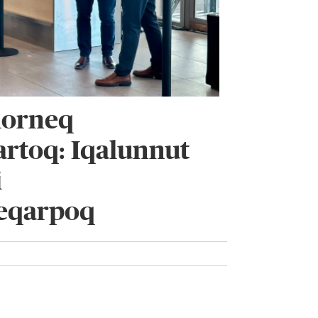
orneq
artoq: Iqalunnut
i
eqarpoq