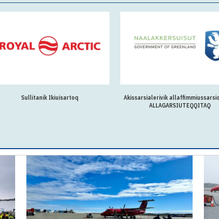
Sullitanik Ikiuisartoq
Akissarsialerivik allaffimmiussarsi
ALLAGARSIUTEQQITAQ