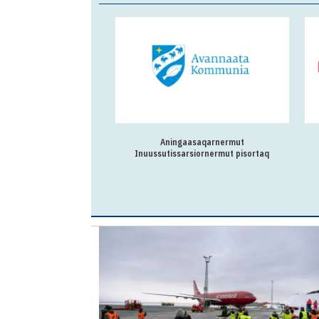
Aningaasaqarnermut
Inuussutissarsiornermut pisortaq