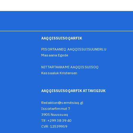
AAQQISSUISOQARFIK
PISORTAANEQ AAQQISSUISUUNERLU
Masaana Egede
NITTARTAKKAMI AAQQISSUISOQ
Kassaaluk Kristensen
AAQQISSUISOQARFIK ATTAVIGIUK
Redaktion@sermitsiaq.gl
Issortarfimmut 7
3905 Nuussuaq
Tlf: +299 38 39 40
CVR: 12539959