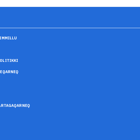
IMMILLU
OLITIKKI
SEQARNEQ
SARTAGAQARNEQ