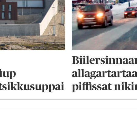
Biilersinna
iup
allagartarta
tsikkusuppai
piffissat nik