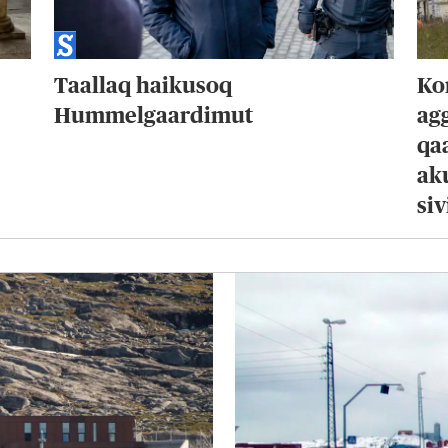
Taallaq haikusoq
Ko
Hummelgaardimut
agg
qa
ak
si