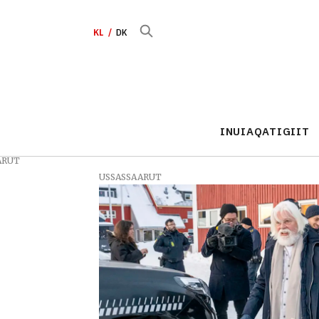
KL
DK
INUIAQATIGIIT
ARUT
USSASSAARUT
Tag:
justitsminister
peter
hummelgaard