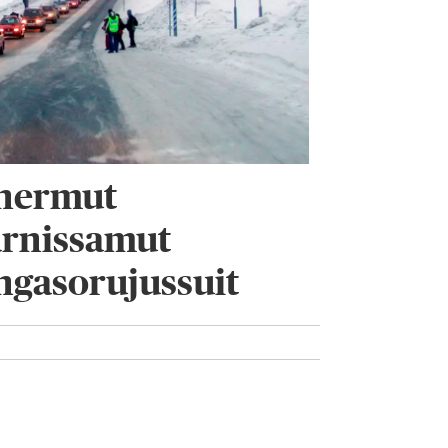
anermut
arnissamut
ingasorujussuit