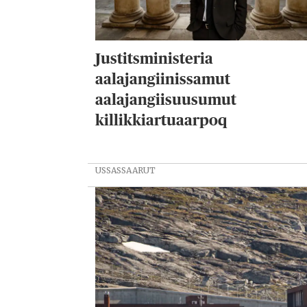
Justitsministeria
aalajangiinissamut
aalajangiisuusumut
killikkiartuaarpoq
USSASSAARUT