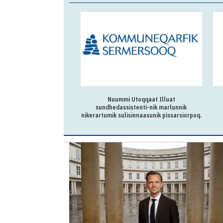
Sermitsiami tuniniaasoq
Nuummi Utoqqaat Illuat
sundhedassistenti-nik marlunnik
nikerartumik sulisinnaasunik pissarsiorpoq.