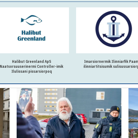
Halibut Greenland ApS
Imarsiornermik Ilinniarfik Paam
Naatsorsuuserinermi Controller-imik
ilinniartitsisumik sulisussarsio
Ilulissani pissarsiorpoq