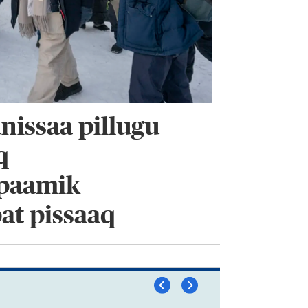
nissaa pillugu
q
rpaamik
at pissaaq