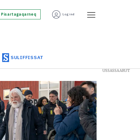
Pisartagaqarneq
Log ind
SULIFFISSAT
USSASSAARUT