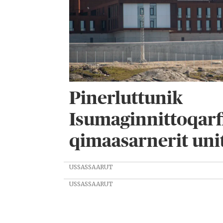
Pinerluttunik
Isumaginnittoqarf
qimaasarnerit uni
USSASSAARUT
USSASSAARUT