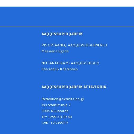
AAQQISSUISOQARFIK
PISORTAANEQ AAQQISSUISUUNERLU
Masaana Egede
NITTARTAKKAMI AAQQISSUISOQ
Kassaaluk Kristensen
AAQQISSUISOQARFIK ATTAVIGIUK
Redaktion@sermitsiaq.gl
Issortarfimmut 7
3905 Nuussuaq
Tlf: +299 38 39 40
CVR: 12539959