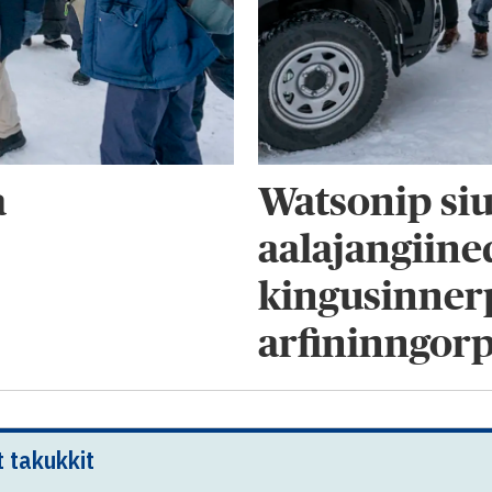
a
Watsonip siu
aalajangiine
kingusinne
arfininngorp
t takukkit