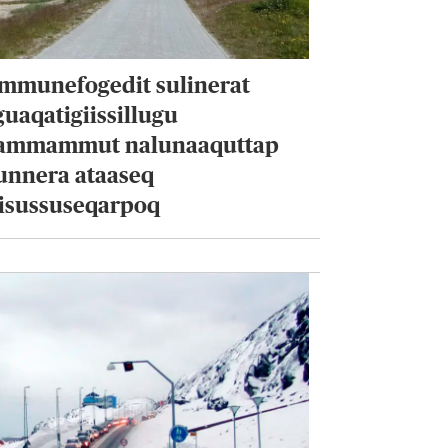
mmunefogedit sulinerat
uaqatigiissillugu
ammammut nalunaaquttap
unnera ataaseq
visussuseqarpoq