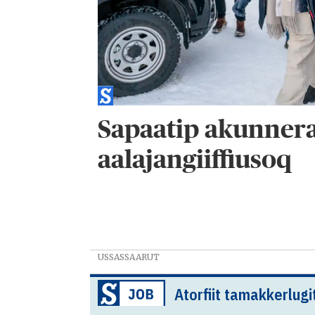
Sapaatip akunner
aalajangiiffiusoq
USSASSAARUT
Atorfiit tamakkerlugi