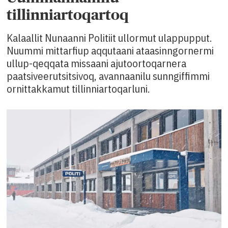
tillinniartoqartoq
Kalaallit Nunaanni Politiit ullormut ulappupput.
Nuummi mittarfiup aqqutaani ataasinngornermi
ullup-qeqqata missaani ajutoortoqarnera
paatsiveerutsitsivoq, avannaanilu sunngiffimmi
ornittakkamut tillinniartoqarluni.