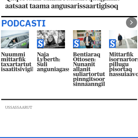
aatsaat taama angusarissaartigisoq
PODCASTI
Nuummi
Naja
Bentiaraq
Mittarfik
mittarfik
Lyberth:
Ottosen:
isornarto
taxartartut
Suli
Nunanit
pillugu
isaatitsivigilluarpaat
anguniagassaqaqaagut
allanit
pisortaq
suliartortut
nassuiaav
pinngitsoor-
sinnaanngilluinnarpag
USSASSAARUT