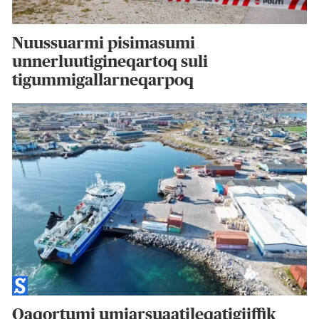
Nuussuarmi pisimasumi
unnerluutigineqartoq suli
tigummigallarneqarpoq
Qaqortumi umiarsuaatileqatigiiffik