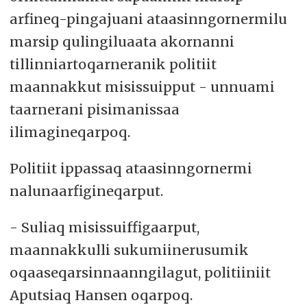
arfineq-pingajuani ataasinngornermilu
marsip qulingiluaata akornanni
tillinniartoqarneranik politiit
maannakkut misissuipput - unnuami
taarnerani pisimanissaa
ilimagineqarpoq.
Politiit ippassaq ataasinngornermi
nalunaarfigineqarput.
- Suliaq misissuiffigaarput,
maannakkulli sukumiinerusumik
oqaaseqarsinnaanngilagut, politiiniit
Aputsiaq Hansen oqarpoq.