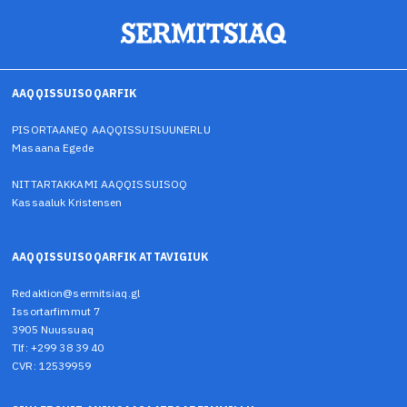
AAQQISSUISOQARFIK
PISORTAANEQ AAQQISSUISUUNERLU
Masaana Egede
NITTARTAKKAMI AAQQISSUISOQ
Kassaaluk Kristensen
AAQQISSUISOQARFIK ATTAVIGIUK
Redaktion@sermitsiaq.gl
Issortarfimmut 7
3905 Nuussuaq
Tlf: +299 38 39 40
CVR: 12539959