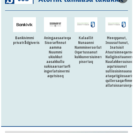
Bankivimmi
Aningaasaateqarfimmut
Kalaallit
Meeqqanut,
privatrådgiverissarsiorpugut
Sisorarfinnut
Nunaanni
Inuusuttunut,
aamma
Namminersorlutik
Inatsisit
Nuummi
Oqartussanut
Atuutsinneqarn
ukiukkut
kukkunersiuinermut
Naligiissitaaner
aasakkullu
pisortaq
Naalakkersuisoq
sukisaarsartarfimmut
aqutsisunut
ingerlatsinermi
sullissisinnaasu
aqutsisoq
ataqatigiissaari
qullersaqarfimm
allatsissarsiorp