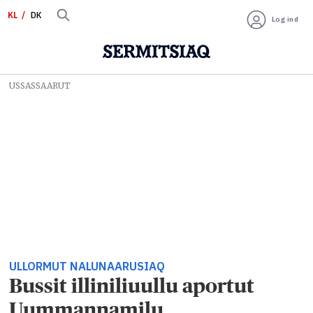
KL
DK
Log ind
USSASSAARUT
ULLORMUT NALUNAARUSIAQ
Bussit illiniliuullu aportut
Uummannamilu