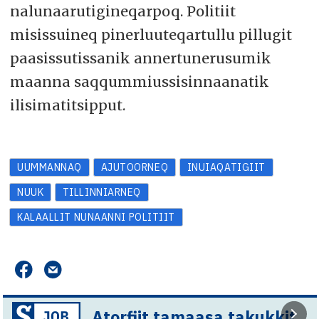
nalunaarutigineqarpoq. Politiit
misissuineq pinerluuteqartullu pillugit
paasissutissanik annertunerusumik
maanna saqqummiussisinnaanatik
ilisimatitsipput.
UUMMANNAQ
AJUTOORNEQ
INUIAQATIGIIT
NUUK
TILLINNIARNEQ
KALAALLIT NUNAANNI POLITIIT
Atorfiit tamaasa takukkit