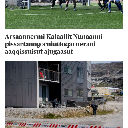
Arsaannermi Kalaallit Nunaanni
pissartanngorniuttoqarnerani
aaqqissuisut ajugaasut