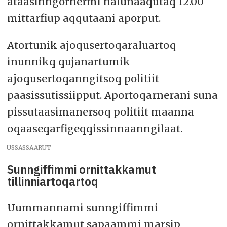
ataasinngornermi nalunaaqutaq 12.00
mittarfiup aqqutaani aporput.
Atortunik ajoqusertoqaraluartoq
inunnikq qujanartumik
ajoqusertoqanngitsoq politiit
paasissutissiipput. Aportoqarnerani suna
pissutaasimanersoq politiit maanna
oqaaseqarfigeqqissinnaanngilaat.
USSASSAARUT
Sunngiffimmi ornittakkamut
tillinniartoqartoq
Uummannami sunngiffimmi
ornittakkamut sapaammi marsip