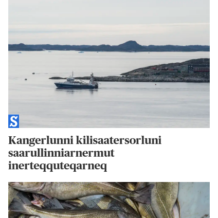
Kangerlunni kilisaatersorluni
saarullinniarnermut
inerteqquteqarneq