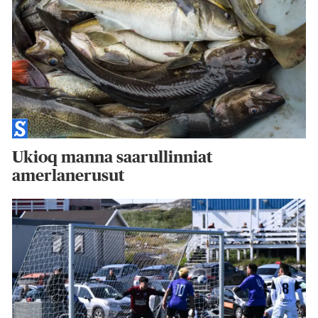
Ukioq manna saarullinniat
amerlanerusut