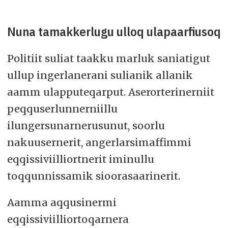
Nuna tamakkerlugu ulloq ulapaarfiusoq
Politiit suliat taakku marluk saniatigut
ullup ingerlanerani sulianik allanik
aamm ulapputeqarput. Aserorterinerniit
peqquserlunnerniillu
ilungersunarnerusunut, soorlu
nakuusernerit, angerlarsimaffimmi
eqqissiviilliortnerit iminullu
toqqunnissamik sioorasaarinerit.
Aamma aqqusinermi
eqqissiviilliortoqarnera