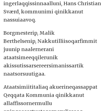
ingerlaqqissinnaalluni, Hans Christian
Sværd, kommunimi qinikkanut
nassuiaavoq.
Borgmesterip, Malik
Berthelsenip, Nakkutilliisoqarfimmit
juunip naalernerani
ataatsimeeqqilerunik
akissutissarsereersimanissartik
naatsorsuutigaa.
Ataatsimiititaliaq akuerineqassappat
Qeqqata Kommunia qinikkanut
allaffissornermullu