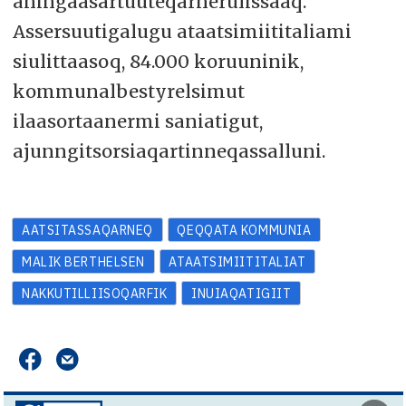
aningaasartuuteqarnerulissaaq.
Assersuutigalugu ataatsimiititaliami
siulittaasoq, 84.000 koruuninik,
kommunalbestyrelsimut
ilaasortaanermi saniatigut,
ajunngitsorsiaqartinneqassalluni.
AATSITASSAQARNEQ
QEQQATA KOMMUNIA
MALIK BERTHELSEN
ATAATSIMIITITALIAT
NAKKUTILLIISOQARFIK
INUIAQATIGIIT