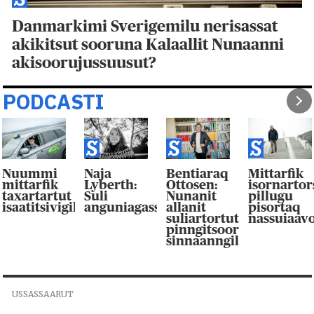
Danmarkimi Sverigemilu nerisassat
akikitsut sooruna Kalaallit Nunaanni
akisoorujussuusut?
PODCASTI
Nuummi
Naja
Bentiaraq
Mittarfik
mittarfik
Lyberth:
Ottosen:
isornarto
taxartartut
Suli
Nunanit
pillugu
isaatitsivigilluarpaat
anguniagassaqaqaagut
allanit
pisortaq
suliartortut
nassuiaav
pinngitsoor-
sinnaanngilluinnarpag
USSASSAARUT