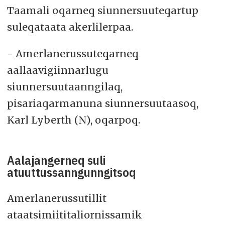
Taamali oqarneq siunnersuuteqartup
suleqataata akerlilerpaa.
- Amerlanerussuteqarneq
aallaavigiinnarlugu
siunnersuutaanngilaq,
pisariaqarmanuna siunnersuutaasoq,
Karl Lyberth (N), oqarpoq.
Aalajangerneq suli
atuuttussanngunngitsoq
Amerlanerussutillit
ataatsimiititaliornissamik