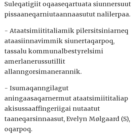
Suleqatigiit oqaaseqartuata siunnersuut
pissaaneqarniutaannaasutut nalilerpaa.
- Ataatsimiititaliamik pilersitsiniarneq
ataasiinnavimmik siunertaqarpoq,
tassalu kommunalbestyrelsimi
amerlanerussutillit
allanngorsimanerannik.
- Isumaqanngilagut
aningaasaqarnermut ataatsimiititaliap
akisussaaffingeriigai nutaatut
taaneqarsinnaasut, Evelyn Mølgaard (S),
oqarpoq.