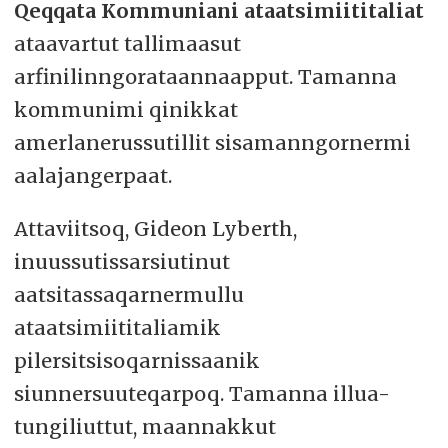
Qeqqata Kommuniani ataatsimiititaliat
ataavartut tallimaasut
arfinilinngorataannaapput. Tamanna
kommunimi qinikkat
amerlanerussutillit sisamanngornermi
aalajangerpaat.
Attaviitsoq, Gideon Lyberth,
inuussutissarsiutinut
aatsitassaqarnermullu
ataatsimiititaliamik
pilersitsisoqarnissaanik
siunnersuuteqarpoq. Tamanna illua-
tungiliuttut, maannakkut