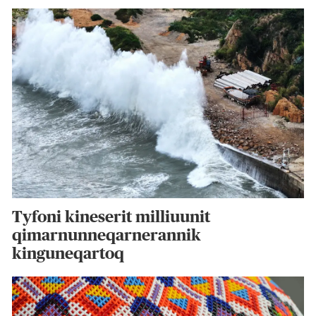
Tyfoni kineserit milliuunit
qimarnunneqarnerannik
kinguneqartoq