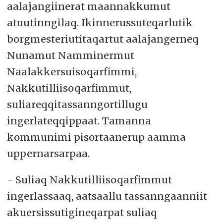
aalajangiinerat maannakkumut
atuutinngilaq. Ikinnerussuteqarlutik
borgmesteriutitaqartut aalajangerneq
Nunamut Namminermut
Naalakkersuisoqarfimmi,
Nakkutilliisoqarfimmut,
suliareqqitassanngortillugu
ingerlateqqippaat. Tamanna
kommunimi pisortaanerup aamma
uppernarsarpaa.
- Suliaq Nakkutilliisoqarfimmut
ingerlassaaq, aatsaallu tassanngaanniit
akuersissutigineqarpat suliaq