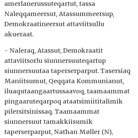
amerlanerussuteqartut, tassa
Naleqqameersut, Atassummeersup,
Demokraatineersut attaviitsullu
akueraat.
- Naleraq, Atassut, Demokraatit
attaviitsorlu siunnersuuteqartup
siunnersuutaa taperserparput. Tasersiaq
Maniitsumut, Qeqqata Kommunianut,
iluaqutaangaartussaavoq, taamaammat
pingaaruteqarpoq ataatsimiititalimik
pilersitsinissaq. Taamaammat
siunnersuut tamakkiisumik
taperserparput, Nathan Møller (N),