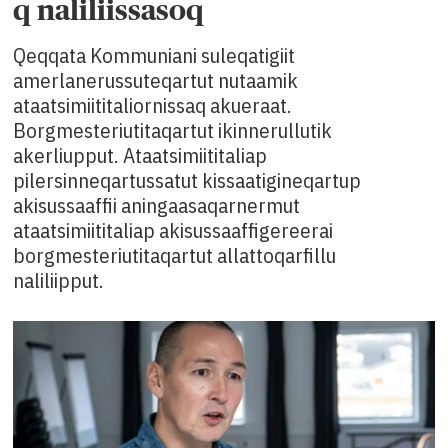
q naliliissasoq
Qeqqata Kommuniani suleqatigiit
amerlanerussuteqartut nutaamik
ataatsimiititaliornissaq akueraat.
Borgmesteriutitaqartut ikinnerullutik
akerliupput. Ataatsimiititaliap
pilersinneqartussatut kissaatigineqartup
akisussaaffii aningaasaqarnermut
ataatsimiititaliap akisussaaffigereerai
borgmesteriutitaqartut allattoqarfillu
naliliipput.