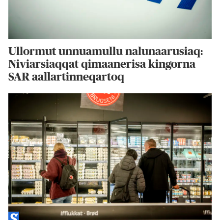
Ullormut unnuamullu nalunaarusiaq:
Niviarsiaqqat qimaanerisa kingorna
SAR aallartinneqartoq