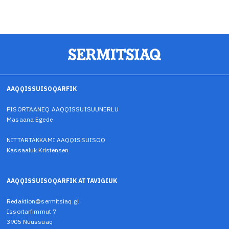
AAQQISSUISOQARFIK
PISORTAANEQ AAQQISSUISUUNERLU
Masaana Egede
NITTARTAKKAMI AAQQISSUISOQ
Kassaaluk Kristensen
AAQQISSUISOQARFIK ATTAVIGIUK
Redaktion@sermitsiaq.gl
Issortarfimmut 7
3905 Nuussuaq