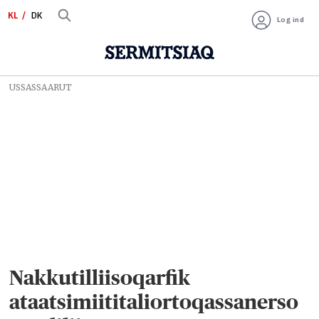
KL
DK
Log ind
USSASSAARUT
Nakkutilliisoqarfik
ataatsimiititaliortoqassanerso