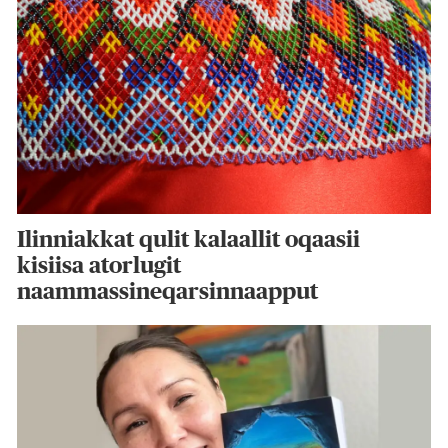
Ilinniakkat qulit kalaallit oqaasii
kisiisa atorlugit
naammassineqarsinnaapput