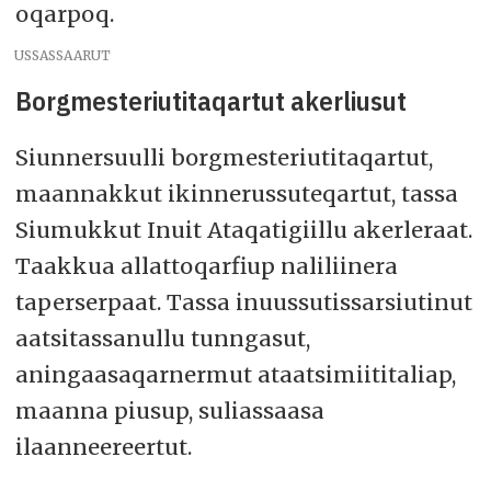
oqarpoq.
USSASSAARUT
Borgmesteriutitaqartut akerliusut
Siunnersuulli borgmesteriutitaqartut,
maannakkut ikinnerussuteqartut, tassa
Siumukkut Inuit Ataqatigiillu akerleraat.
Taakkua allattoqarfiup naliliinera
taperserpaat. Tassa inuussutissarsiutinut
aatsitassanullu tunngasut,
aningaasaqarnermut ataatsimiititaliap,
maanna piusup, suliassaasa
ilaanneereertut.