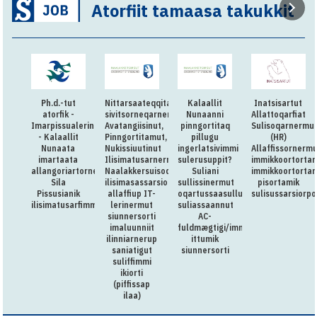
Atorfiit tamaasa takukkit
Ph.d.-tut
Nittarsaateqqitaq:Killiliussap
Kalaallit
Inatsisartut
atorfik -
sivitsorneqarnera:
Nunaanni
Allattoqarfiat
Imarpissualerineq
Avatangiisinut,
pinngortitaq
Sulisoqarnermu
- Kalaallit
Pinngortitamut,
pillugu
(HR)
Nunaata
Nukissiuutinut
ingerlatsivimmi
Allaffissornermu
imartaata
Ilisimatusarnermullu
sulerusuppit?
immikkoortorta
allangoriartornera,
Naalakkersuisoqarfimmi
Suliani
immikkoortortam
Sila
ilisimasassarsiornermut
sullissinermut
pisortamik
Pissusianik
allaffiup IT-
oqartussaasullu
sulisussarsiorpo
ilisimatusarfimmut
lerinermut
suliassaannut
siunnersorti
AC-
imaluunniit
fuldmægtigi/immikkut
ilinniarnerup
ittumik
saniatigut
siunnersorti
suliffimmi
ikiorti
(piffissap
ilaa)