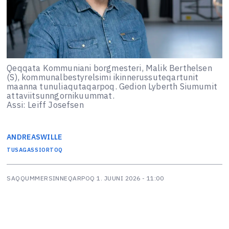
Qeqqata Kommuniani borgmesteri, Malik Berthelsen
(S), kommunalbestyrelsimi ikinnerussuteqartunit
maanna tunuliaqutaqarpoq. Gedion Lyberth Siumumit
attaviitsunngornikuummat.
Assi: Leiff Josefsen
ANDREAS
WILLE
TUSAGASSIORTOQ
SAQQUMMERSINNEQARPOQ
1. JUUNI 2026 - 11:00