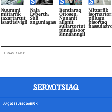
Nuummi
Naja
Bentiaraq
Mittarfik
mittarfik
Lyberth:
Ottosen:
isornarto
taxartartut
Suli
Nunanit
pillugu
isaatitsivigilluarpaat
anguniagassaqaqaagut
allanit
pisortaq
suliartortut
nassuiaav
pinngitsoor-
sinnaanngilluinnarpag
USSASSAARUT
AAQQISSUISOQARFIK