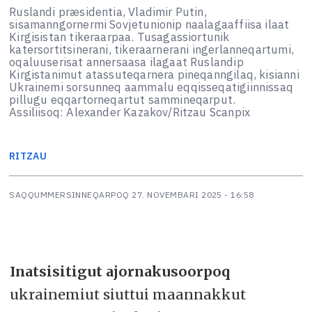
Ruslandi præsidentia, Vladimir Putin,
sisamanngornermi Sovjetunionip naalagaaffiisa ilaat
Kirgisistan tikeraarpaa. Tusagassiortunik
katersortitsinerani, tikeraarnerani ingerlanneqartumi,
oqaluuserisat annersaasa ilagaat Ruslandip
Kirgistanimut atassuteqarnera pineqanngilaq, kisianni
Ukrainemi sorsunneq aammalu eqqisseqatigiinnissaq
pillugu eqqartorneqartut sammineqarput.
Assiliisoq: Alexander Kazakov/Ritzau Scanpix
RITZAU
SAQQUMMERSINNEQARPOQ
27. NOVEMBARI 2025 - 16:58
Inatsisitigut ajornakusoorpoq
ukrainemiut siuttui maannakkut