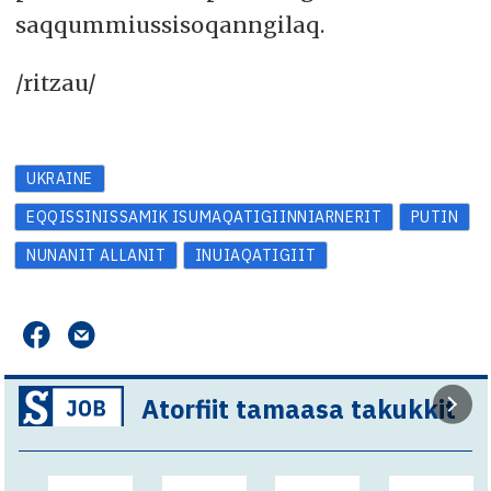
saqqummiussisoqanngilaq.
/ritzau/
UKRAINE
EQQISSINISSAMIK ISUMAQATIGIINNIARNERIT
PUTIN
NUNANIT ALLANIT
INUIAQATIGIIT
Atorfiit tamaasa takukkit