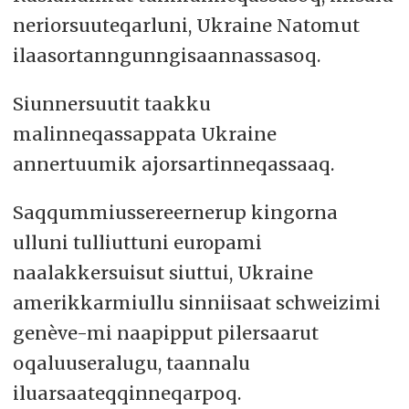
neriorsuuteqarluni, Ukraine Natomut
ilaasortanngunngisaannassasoq.
Siunnersuutit taakku
malinneqassappata Ukraine
annertuumik ajorsartinneqassaaq.
Saqqummiussereernerup kingorna
ulluni tulliuttuni europami
naalakkersuisut siuttui, Ukraine
amerikkarmiullu sinniisaat schweizimi
genève-mi naapipput pilersaarut
oqaluuseralugu, taannalu
iluarsaateqqinneqarpoq.