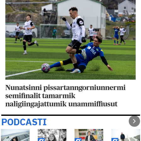
Nunatsinni pissartanngorniunnermi
semifinalit tamarmik
naligiingajattumik unammiffiusut
PODCASTI