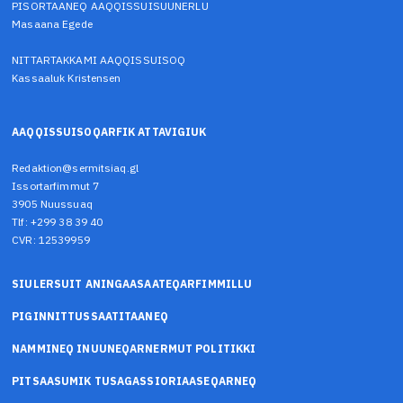
PISORTAANEQ AAQQISSUISUUNERLU
Masaana Egede
NITTARTAKKAMI AAQQISSUISOQ
Kassaaluk Kristensen
AAQQISSUISOQARFIK ATTAVIGIUK
Redaktion@sermitsiaq.gl
Issortarfimmut 7
3905 Nuussuaq
Tlf: +299 38 39 40
CVR: 12539959
SIULERSUIT ANINGAASAATEQARFIMMILLU
PIGINNITTUSSAATITAANEQ
NAMMINEQ INUUNEQARNERMUT POLITIKKI
PITSAASUMIK TUSAGASSIORIAASEQARNEQ