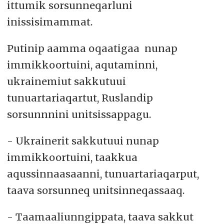
ittumik sorsunneqarluni
inissisimammat.
Putinip aamma oqaatigaa nunap
immikkoortuini, aqutaminni,
ukrainemiut sakkutuui
tunuartariaqartut, Ruslandip
sorsunnnini unitsissappagu.
- Ukrainerit sakkutuui nunap
immikkoortuini, taakkua
aqussinnaasaanni, tunuartariaqarput,
taava sorsunneq unitsinneqassaaq.
- Taamaaliunngippata, taava sakkut