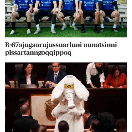
B-67ajugaarujussuarluni nunatsinni
pissartanngoqqippoq