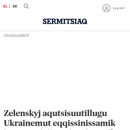
KL
DK
Log ind
USSASSAARUT
Zelenskyj aqutsisuutillugu
Ukrainemut eqqissinissamik