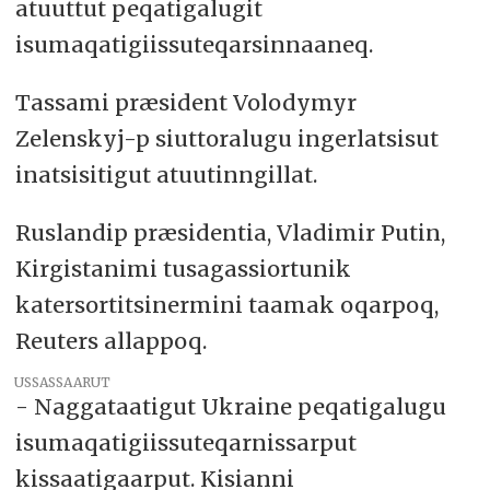
atuuttut peqatigalugit
isumaqatigiissuteqarsinnaaneq.
Tassami præsident Volodymyr
Zelenskyj-p siuttoralugu ingerlatsisut
inatsisitigut atuutinngillat.
Ruslandip præsidentia, Vladimir Putin,
Kirgistanimi tusagassiortunik
katersortitsinermini taamak oqarpoq,
Reuters allappoq.
USSASSAARUT
- Naggataatigut Ukraine peqatigalugu
isumaqatigiissuteqarnissarput
kissaatigaarput. Kisianni