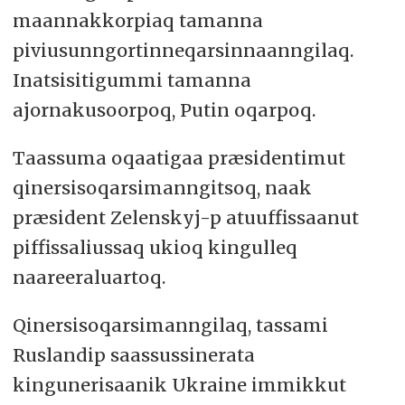
maannakkorpiaq tamanna
piviusunngortinneqarsinnaanngilaq.
Inatsisitigummi tamanna
ajornakusoorpoq, Putin oqarpoq.
Taassuma oqaatigaa præsidentimut
qinersisoqarsimanngitsoq, naak
præsident Zelenskyj-p atuuffissaanut
piffissaliussaq ukioq kingulleq
naareeraluartoq.
Qinersisoqarsimanngilaq, tassami
Ruslandip saassussinerata
kingunerisaanik Ukraine immikkut