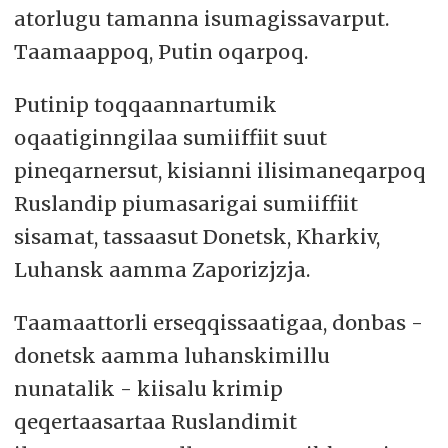
atorlugu tamanna isumagissavarput.
Taamaappoq, Putin oqarpoq.
Putinip toqqaannartumik
oqaatiginngilaa sumiiffiit suut
pineqarnersut, kisianni ilisimaneqarpoq
Ruslandip piumasarigai sumiiffiit
sisamat, tassaasut Donetsk, Kharkiv,
Luhansk aamma Zaporizjzja.
Taamaattorli erseqqissaatigaa, donbas -
donetsk aamma luhanskimillu
nunatalik - kiisalu krimip
qeqertaasartaa Ruslandimit