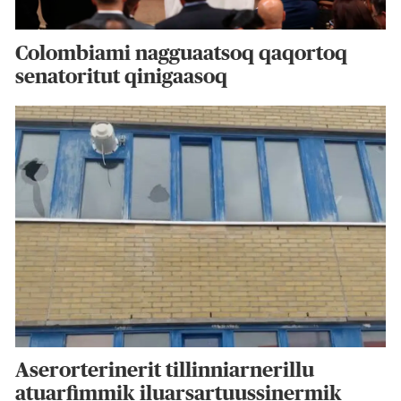
Colombiami nagguaatsoq qaqortoq
senatoritut qinigaasoq
Aserorterinerit tillinniarnerillu
atuarfimmik iluarsartuussinermik