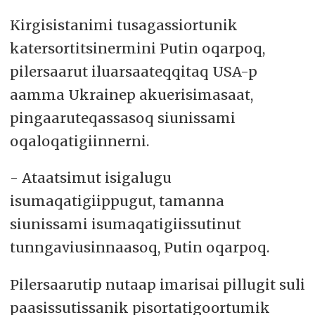
Kirgisistanimi tusagassiortunik
katersortitsinermini Putin oqarpoq,
pilersaarut iluarsaateqqitaq USA-p
aamma Ukrainep akuerisimasaat,
pingaaruteqassasoq siunissami
oqaloqatigiinnerni.
- Ataatsimut isigalugu
isumaqatigiippugut, tamanna
siunissami isumaqatigiissutinut
tunngaviusinnaasoq, Putin oqarpoq.
Pilersaarutip nutaap imarisai pillugit suli
paasissutissanik pisortatigoortumik