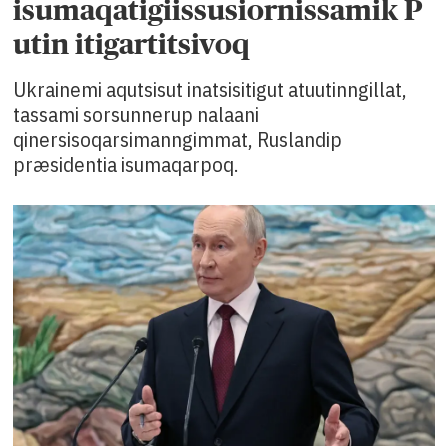
isumaqatigiissusiornissamik P
utin itigartitsivoq
Ukrainemi aqutsisut inatsisitigut atuutinngillat,
tassami sorsunnerup nalaani
qinersisoqarsimanngimmat, Ruslandip
præsidentia isumaqarpoq.