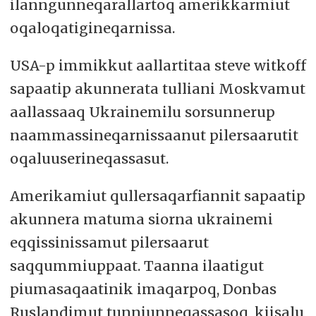
ilanngunneqarallartoq amerikkarmiut
oqaloqatigineqarnissa.
USA-p immikkut aallartitaa steve witkoff
sapaatip akunnerata tulliani Moskvamut
aallassaaq Ukrainemilu sorsunnerup
naammassineqarnissaanut pilersaarutit
oqaluuserineqassasut.
Amerikamiut qullersaqarfiannit sapaatip
akunnera matuma siorna ukrainemi
eqqissinissamut pilersaarut
saqqummiuppaat. Taanna ilaatigut
piumasaqaatinik imaqarpoq, Donbas
Ruslandimut tunniunneqassasoq, kiisalu