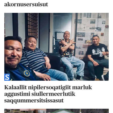
akornusersuisut
Kalaallit nipilersoqatigiit marluk
aggustimi siullermeerlutik
saqqummersitsissasut