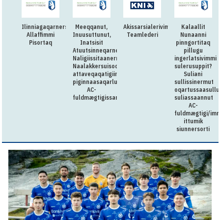
Ilinniagaqarnersiuteqartitsivimmi
Meeqqanut,
Akissarsialerivimmi
Kalaallit
Allaffimmi
Inuusuttunut,
Teamlederi
Nunaanni
Pisortaq
Inatsisit
pinngortitaq
Atuutsinneqarnerannut
pillugu
Naligiissitaanermullu
ingerlatsivimmi
Naalakkersuisoqarfik
sulerusuppit?
attaveqaqatigiinnermut
Suliani
piginnaasaqarluartumik
sullissinermut
AC-
oqartussaasullu
fuldmægtigissarsiorpoq
suliassaannut
AC-
fuldmægtigi/imm
ittumik
siunnersorti