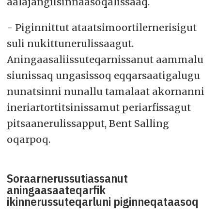
aalajangiisinnaasoqalissaaq.
- Piginnittut ataatsimoortilernerisigut
suli nukittunerulissaagut.
Aningaasaliissuteqarnissanut aammalu
siunissaq ungasissoq eqqarsaatigalugu
nunatsinni nunallu tamalaat akornanni
ineriartortitsinissamut periarfissagut
pitsaanerulissapput, Bent Salling
oqarpoq.
Soraarnerussutiassanut
aningaasaateqarfik
ikinnerussuteqarluni piginneqataasoq