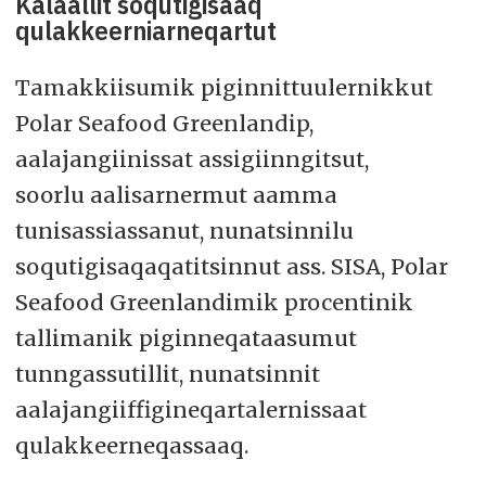
Kalaallit soqutigisaaq
qulakkeerniarneqartut
Tamakkiisumik piginnittuulernikkut
Polar Seafood Greenlandip,
aalajangiinissat assigiinngitsut,
soorlu aalisarnermut aamma
tunisassiassanut, nunatsinnilu
soqutigisaqaqatitsinnut ass. SISA, Polar
Seafood Greenlandimik procentinik
tallimanik piginneqataasumut
tunngassutillit, nunatsinnit
aalajangiiffigineqartalernissaat
qulakkeerneqassaaq.