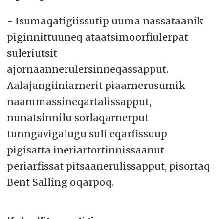
- Isumaqatigiissutip uuma nassataanik
piginnittuuneq ataatsimoorfiulerpat
suleriutsit
ajornaannerulersinneqassapput.
Aalajangiiniarnerit piaarnerusumik
naammassineqartalissapput,
nunatsinnilu sorlaqarnerput
tunngavigalugu suli eqarfissuup
pigisatta ineriartortinnissaanut
periarfissat pitsaanerulissapput, pisortaq
Bent Salling oqarpoq.