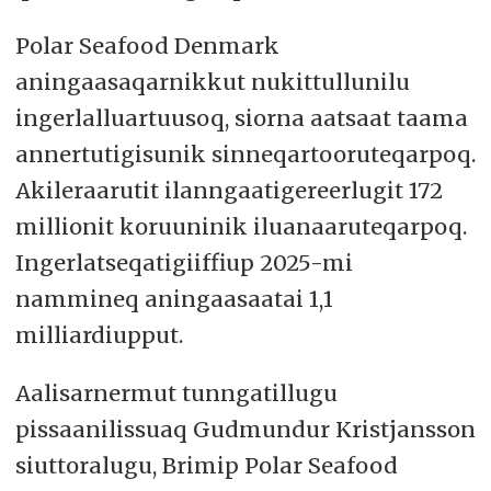
Polar Seafood Denmark
aningaasaqarnikkut nukittullunilu
ingerlalluartuusoq, siorna aatsaat taama
annertutigisunik sinneqartooruteqarpoq.
Akileraarutit ilanngaatigereerlugit 172
millionit koruuninik iluanaaruteqarpoq.
Ingerlatseqatigiiffiup 2025-mi
nammineq aningaasaatai 1,1
milliardiupput.
Aalisarnermut tunngatillugu
pissaanilissuaq Gudmundur Kristjansson
siuttoralugu, Brimip Polar Seafood