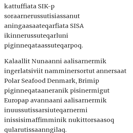
kattuffiata SIK-p
soraarnerussutisiassanut
aningaasaateqarfiata SISA
ikinnerussuteqarluni
piginneqataassuteqarpoq.
Kalaallit Nunaanni aalisarnermik
ingerlatsiviit namminersortut annersaat
Polar Seafood Denmark, Brimip
piginneqataaneranik pisinermigut
Europap avannaani aalisarnermik
inuussutissarsiuteqarnermi
inissisimaffimminik nukittorsaasoq
qularutissaanngilaq.