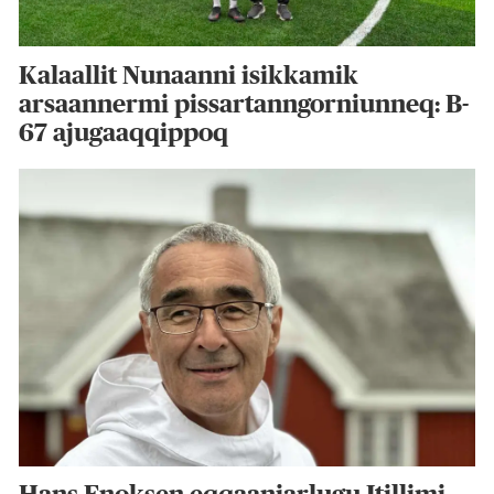
Kalaallit Nunaanni isikkamik
arsaannermi pissartanngorniunneq: B-
67 ajugaaqqippoq