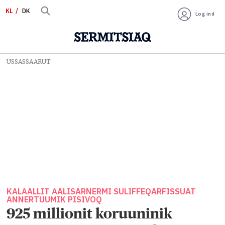
KL
DK
Log ind
USSASSAARUT
KALAALLIT AALISARNERMI SULIFFEQARFISSUAT
ANNERTUUMIK PISIVOQ
925 millionit koruuninik