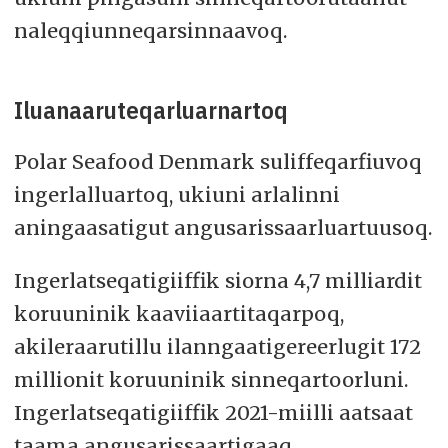
naleqqiunneqarsinnaavoq.
Iluanaaruteqarluarnartoq
Polar Seafood Denmark suliffeqarfiuvoq
ingerlalluartoq, ukiuni arlalinni
aningaasatigut angusarissaarluartuusoq.
Ingerlatseqatigiiffik siorna 4,7 milliardit
koruuninik kaaviiaartitaqarpoq,
akileraarutillu ilanngaatigereerlugit 172
millionit koruuninik sinneqartoorluni.
Ingerlatseqatigiiffik 2021-miilli aatsaat
taama angusarissaartigaaq.