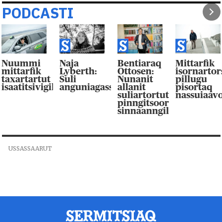
PODCASTI
Nuummi
Naja
Bentiaraq
Mittarfik
mittarfik
Lyberth:
Ottosen:
isornarto
taxartartut
Suli
Nunanit
pillugu
isaatitsivigilluarpaat
anguniagassaqaqaagut
allanit
pisortaq
suliartortut
nassuiaav
pinngitsoor-
sinnaanngilluinnarpag
USSASSAARUT