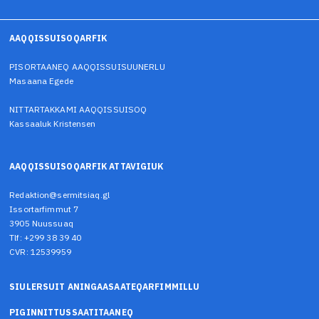
AAQQISSUISOQARFIK
PISORTAANEQ AAQQISSUISUUNERLU
Masaana Egede
NITTARTAKKAMI AAQQISSUISOQ
Kassaaluk Kristensen
AAQQISSUISOQARFIK ATTAVIGIUK
Redaktion@sermitsiaq.gl
Issortarfimmut 7
3905 Nuussuaq
Tlf: +299 38 39 40
CVR: 12539959
SIULERSUIT ANINGAASAATEQARFIMMILLU
PIGINNITTUSSAATITAANEQ