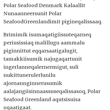
Polar Seafood Denmark Kalaallit
Nunaanneersunit Polar
SeafoodGreenlandimit pigineqalissaaq.
Brimimik isumaqatigiissuteqarneq
periusissiaq malillugu aammalu
piginnittut eqqarsaatigalugit,
tamakkiisumik najugaqartunit
ingerlanneqalernermigut, suli
nukittunerulerlunilu
ajornannginnerusumik
aalajangiisinnaassuseqalissasoq, Polar
Seafood Greenland aqutsisuisa
oqaatigaat.