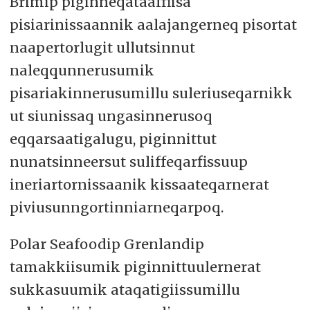
Brimip piginneqataaffiisa
pisiarinissaannik aalajangerneq pisortat
naapertorlugit ullutsinnut
naleqqunnerusumik
pisariakinnerusumillu suleriuseqarnikk
ut siunissaq ungasinnerusoq
eqqarsaatigalugu, piginnittut
nunatsinneersut suliffeqarfissuup
ineriartornissaanik kissaateqarnerat
piviusunngortinniarneqarpoq.
Polar Seafoodip Grenlandip
tamakkiisumik piginnittuulernerat
sukkasuumik ataqatigiissumillu