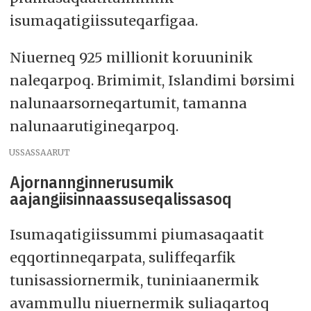
isumaqatigiissuteqarfigaa.
Niuerneq 925 millionit koruuninik
naleqarpoq. Brimimit, Islandimi børsimi
nalunaarsorneqartumit, tamanna
nalunaarutigineqarpoq.
USSASSAARUT
Ajornannginnerusumik
aajangiisinnaassuseqalissasoq
Isumaqatigiissummi piumasaqaatit
eqqortinneqarpata, suliffeqarfik
tunisassiornermik, tuniniaanermik
avammullu niuernermik suliaqartoq