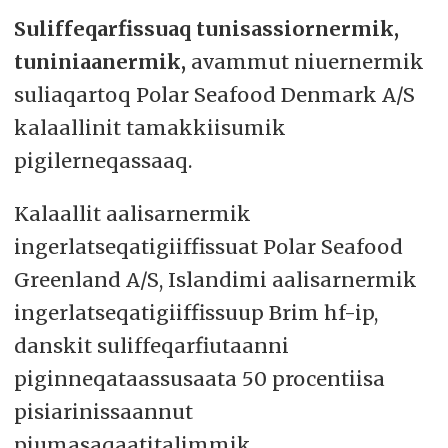
Suliffeqarfissuaq tunisassiornermik,
tuniniaanermik,
avammut niuernermik
suliaqartoq Polar Seafood Denmark A/S
kalaallinit tamakkiisumik
pigilerneqassaaq.
Kalaallit aalisarnermik
ingerlatseqatigiiffissuat Polar Seafood
Greenland A/S, Islandimi aalisarnermik
ingerlatseqatigiiffissuup Brim hf-ip,
danskit suliffeqarfiutaanni
piginneqataassusaata 50 procentiisa
pisiarinissaannut
piumasaqaatitalimmik