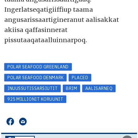
Ingerlatseqatigiiffiup taama
angusarissaartigineranut aalisakkat
akiisa qaffasinnerat
pissutaaqataalluinnarpoq.
POLAR SEAFOOD GREENLAND
POLAR SEAFOOD DENMARK
PLACED
INUUSSUTISSARSIUTIT
BRIM
AALISARNEQ
925 MILLIONIT KORUUNIT