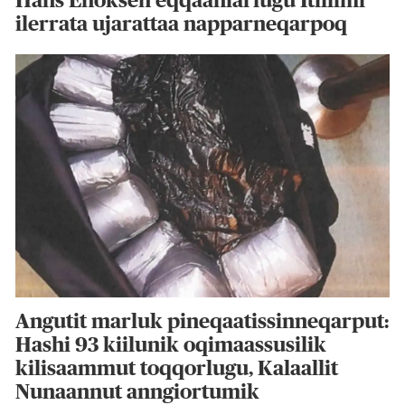
Hans Enoksen eqqaaniarlugu Itillimi
ilerrata ujarattaa napparneqarpoq
Angutit marluk pineqaatissinneqarput:
Hashi 93 kiilunik oqimaassusilik
kilisaammut toqqorlugu, Kalaallit
Nunaannut anngiortumik