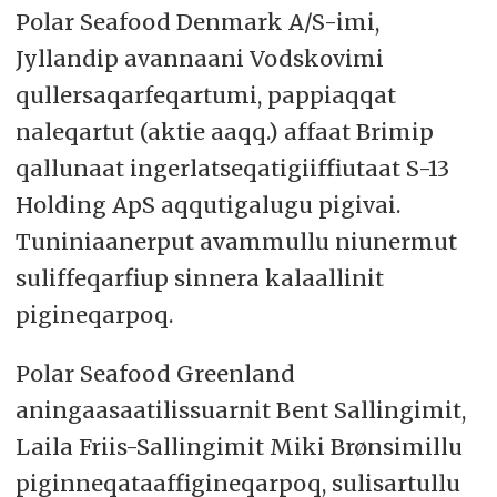
Polar Seafood Denmark A/S-imi,
Jyllandip avannaani Vodskovimi
qullersaqarfeqartumi, pappiaqqat
naleqartut (aktie aaqq.) affaat Brimip
qallunaat ingerlatseqatigiiffiutaat S-13
Holding ApS aqqutigalugu pigivai.
Tuniniaanerput avammullu niunermut
suliffeqarfiup sinnera kalaallinit
pigineqarpoq.
Polar Seafood Greenland
aningaasaatilissuarnit Bent Sallingimit,
Laila Friis-Sallingimit Miki Brønsimillu
piginneqataaffigineqarpoq, sulisartullu