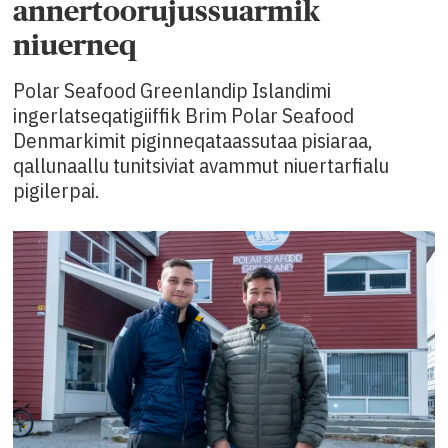
annertoorujussuarmik
niuerneq
Polar Seafood Greenlandip Islandimi
ingerlatseqatigiiffik Brim Polar Seafood
Denmarkimit piginneqataassutaa pisiaraa,
qallunaallu tunitsiviat avammut niuertarfialu
pigilerpai.