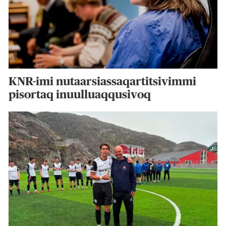
KNR-imi nutaarsiassaqartitsivimmi
pisortaq inuulluaqqusivoq