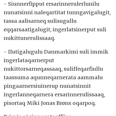
- Siunnerfipput ersarinnerulerlunilu
nunatsinni naleqartitat tunngavigalugit,
tassa aalisarneq sulisugullu
eqqarsaatigalugit, ingerlatsinerput suli
nukittunerulissaaq.
- Ilutigalugulu Danmarkimi suli immik
ingerlataqarnerput
nukittorsarneqassaaq, suliffeqarfiullu
taassuma aqunneqarnerata aammalu
pingaarnersiuinerup nunatsinnit
ingerlanneqarnera ersarinnerulissaaq,
pisortaq Miki Jonas Brøns oqarpoq.