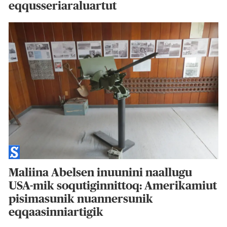
eqqusseriaraluartut
Maliina Abelsen inuunini naallugu
USA-mik soqutiginnittoq: Amerikamiut
pisimasunik nuannersunik
eqqaasinniartigik