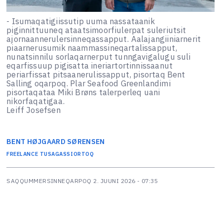
- Isumaqatigiissutip uuma nassataanik
piginnittuuneq ataatsimoorfiulerpat suleriutsit
ajornaannerulersinneqassapput. Aalajangiiniarnerit
piaarnerusumik naammassineqartalissapput,
nunatsinnilu sorlaqarnerput tunngavigalugu suli
eqarfissuup pigisatta ineriartortinnissaanut
periarfissat pitsaanerulissapput, pisortaq Bent
Salling oqarpoq. Plar Seafood Greenlandimi
pisortaqataa Miki Brøns talerperleq uani
nikorfaqatigaa.
Leiff Josefsen
BENT
HØJGAARD SØRENSEN
FREELANCE TUSAGASSIORTOQ
SAQQUMMERSINNEQARPOQ
2. JUUNI 2026 - 07:35