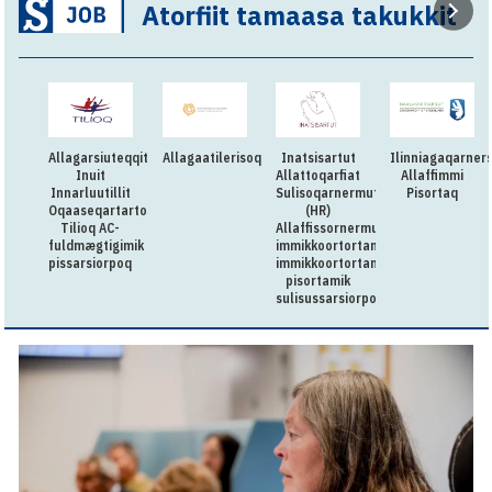
Atorfiit tamaasa takukkit
Allagarsiuteqqitaq:
Allagaatilerisoq
Inatsisartut
Ilinniagaqarners
Inuit
Allattoqarfiat
Allaffimmi
Innarluutillit
Sulisoqarnermut
Pisortaq
Oqaaseqartartorqarfia
(HR)
Tilioq AC-
Allaffissornermullu
fuldmægtigimik
immikkoortortamut
pissarsiorpoq
immikkoortortami
pisortamik
sulisussarsiorpoq