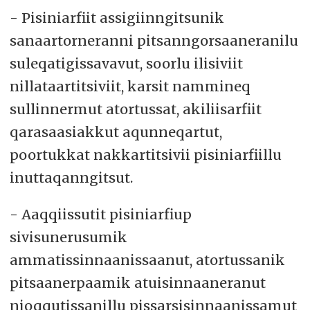
- Pisiniarfiit assigiinngitsunik
sanaartorneranni pitsanngorsaaneranilu
suleqatigissavavut, soorlu ilisiviit
nillataartitsiviit, karsit nammineq
sullinnermut atortussat, akiliisarfiit
qarasaasiakkut aqunneqartut,
poortukkat nakkartitsivii pisiniarfiillu
inuttaqanngitsut.
- Aaqqiissutit pisiniarfiup
sivisunerusumik
ammatissinnaanissaanut, atortussanik
pitsaanerpaamik atuisinnaaneranut
nioqqutissanillu pissarsisinnaanissamut