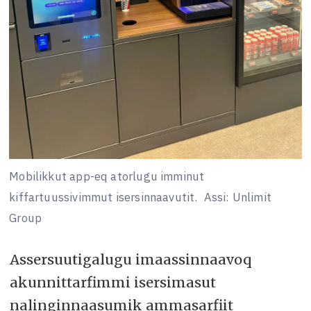
Mobilikkut app-eq atorlugu imminut
kiffartuussivimmut isersinnaavutit.
Assi: Unlimit
Group
Assersuutigalugu imaassinnaavoq
akunnittarfimmi isersimasut
nalinginnaasumik ammasarfiit