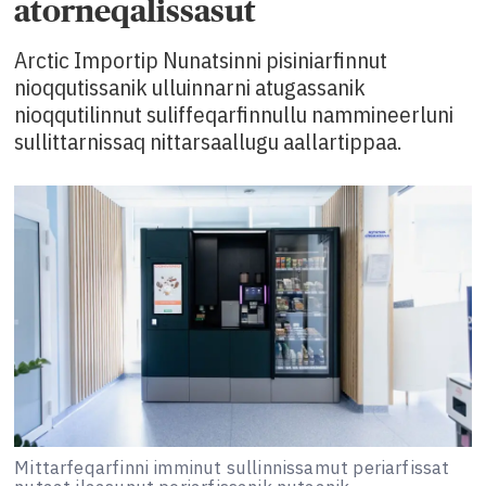
atorneqalissasut
Arctic Importip Nunatsinni pisiniarfinnut
nioqqutissanik ulluinnarni atugassanik
nioqqutilinnut suliffeqarfinnullu nammineerluni
sullittarnissaq nittarsaallugu aallartippaa.
Mittarfeqarfinni imminut sullinnissamut periarfissat