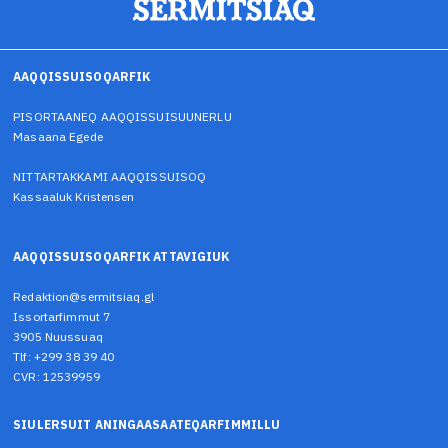
AAQQISSUISOQARFIK
PISORTAANEQ AAQQISSUISUUNERLU
Masaana Egede
NITTARTAKKAMI AAQQISSUISOQ
Kassaaluk Kristensen
AAQQISSUISOQARFIK ATTAVIGIUK
Redaktion@sermitsiaq.gl
Issortarfimmut 7
3905 Nuussuaq
Tlf: +299 38 39 40
CVR: 12539959
SIULERSUIT ANINGAASAATEQARFIMMILLU