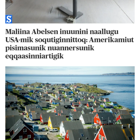
Maliina Abelsen inuunini naallugu
USA-mik soqutiginnittoq: Amerikamiut
pisimasunik nuannersunik
eqqaasinniartigik