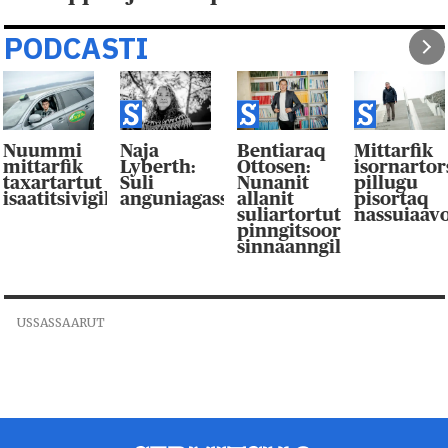
PODCASTI
Nuummi
Naja
Bentiaraq
Mittarfik
mittarfik
Lyberth:
Ottosen:
isornarto
taxartartut
Suli
Nunanit
pillugu
isaatitsivigilluarpaat
anguniagassaqaqaagut
allanit
pisortaq
suliartortut
nassuiaav
pinngitsoor-
sinnaanngilluinnarpag
USSASSAARUT