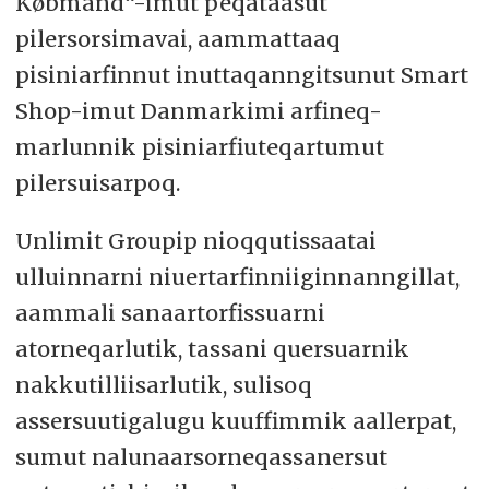
Købmand“-imut peqataasut
pilersorsimavai, aammattaaq
pisiniarfinnut inuttaqanngitsunut Smart
Shop-imut Danmarkimi arfineq-
marlunnik pisiniarfiuteqartumut
pilersuisarpoq.
Unlimit Groupip nioqqutissaatai
ulluinnarni niuertarfinniiginnanngillat,
aammali sanaartorfissuarni
atorneqarlutik, tassani quersuarnik
nakkutilliisarlutik, sulisoq
assersuutigalugu kuuffimmik aallerpat,
sumut nalunaarsorneqassanersut