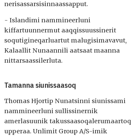
nerisassarsisinnaassapput.
- Islandimi nammineerluni
kiffartuunnermut aaqqissuussinerit
soqutigineqarluartut malugisimavavut,
Kalaallit Nunaannili aatsaat maanna
nittarsaassilerluta.
Tamanna siunissaasoq
Thomas Hjortip Nunatsinni siunissami
nammineerluni sullissinernik
amerlasuunik takussaasoqalerumaartoq
upperaa. Unlimit Group A/S-imik