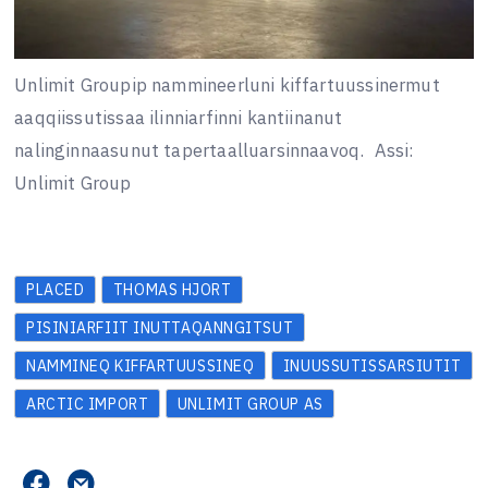
Unlimit Groupip nammineerluni kiffartuussinermut
aaqqiissutissaa ilinniarfinni kantiinanut
nalinginnaasunut tapertaalluarsinnaavoq.
Assi:
Unlimit Group
PLACED
THOMAS HJORT
PISINIARFIIT INUTTAQANNGITSUT
NAMMINEQ KIFFARTUUSSINEQ
INUUSSUTISSARSIUTIT
ARCTIC IMPORT
UNLIMIT GROUP AS