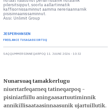
nutaat ilaasunut periarfissanik nutaanik
pilersitsipput, soorlu aallartinnatik
kaffisornissaminnut aamma nereriaannarnik
pisisinnaanissaminnut.
Assi: Unlimit Group
JESPER
HANSEN
FREELANCE TUSAGASSIORTOQ
SAQQUMMERSINNEQARPOQ
11. JUUNI 2026 - 10:32
Nunarsuaq tamakkerlugu
niuertarfeqarneq tatineqarpoq -
pisiniarfiillu aningaasartuutiminnik
annikillisaataasinnaasunik ujartuillutik.