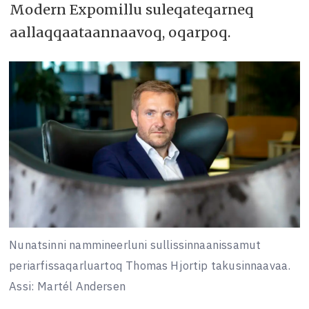
Modern Expomillu suleqateqarneq
aallaqqaataannaavoq, oqarpoq.
Nunatsinni nammineerluni sullissinnaanissamut
periarfissaqarluartoq Thomas Hjortip takusinnaavaa.
Assi: Martél Andersen