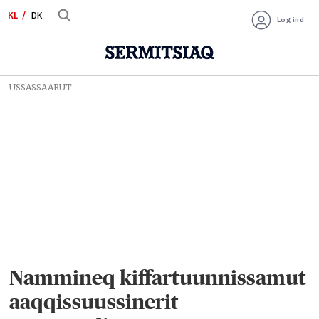
KL
DK
Log ind
USSASSAARUT
Nammineq kiffartuunnissamut
aaqqissuussinerit