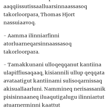
aaqqiissutissaalluarsinnaassasoq
takorloorpara, Thomas Hjort
nassuiaavoq.
- Aamma ilinniarfinni
atorluarneqarsinnaassasoq
takorloorpara.
- Tamakkunani ulloqeqqanut kantiina
ulapiffiusaqaaq, kisiannili ullup qeqqata
avataatigut kantiinami sulisoqarnissaq
akisuallaarluni. Nammineq nerisassanik
pisisinnaaneq iluaqutigalugu ilinniartut
atuarnerminni kaattut