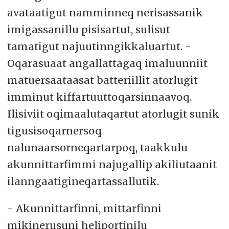
avataatigut namminneq nerisassanik
imigassanillu pisisartut, sulisut
tamatigut najuutinngikkaluartut. -
Oqarasuaat angallattagaq imaluunniit
matuersaataasat batteriillit atorlugit
imminut kiffartuuttoqarsinnaavoq.
Ilisiviit oqimaalutaqartut atorlugit sunik
tigusisoqarnersoq
nalunaarsorneqartarpoq, taakkulu
akunnittarfimmi najugallip akiliutaanit
ilanngaatigineqartassallutik.
- Akunnittarfinni, mittarfinni
mikinerusuni heliportinilu