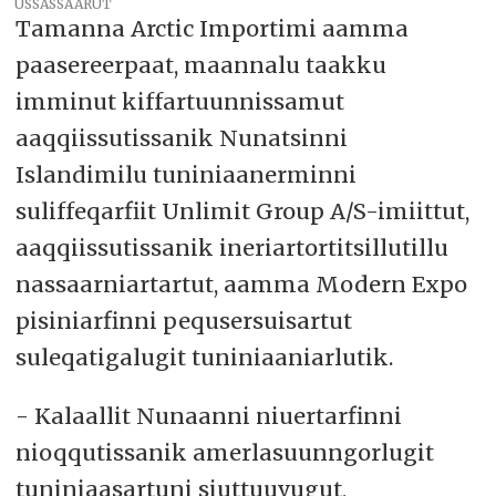
USSASSAARUT
Tamanna Arctic Importimi aamma
paasereerpaat, maannalu taakku
imminut kiffartuunnissamut
aaqqiissutissanik Nunatsinni
Islandimilu tuniniaanerminni
suliffeqarfiit Unlimit Group A/S-imiittut,
aaqqiissutissanik ineriartortitsillutillu
nassaarniartartut, aamma Modern Expo
pisiniarfinni pequsersuisartut
suleqatigalugit tuniniaaniarlutik.
- Kalaallit Nunaanni niuertarfinni
nioqqutissanik amerlasuunngorlugit
tuniniaasartuni siuttuuvugut,