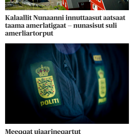
Kalaallit Nunaanni innuttaasut aatsaat
taama amerlatigaat — nunasisut suli
amerliartorput
Meeqqat ujaarineqartut