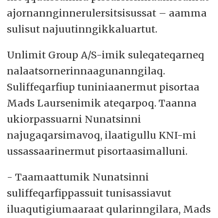
ajornannginnerulersitsisussat – aamma
sulisut najuutinngikkaluartut.
Unlimit Group A/S-imik suleqateqarneq
nalaatsornerinnaagunanngilaq.
Suliffeqarfiup tuniniaanermut pisortaa
Mads Laursenimik ateqarpoq. Taanna
ukiorpassuarni Nunatsinni
najugaqarsimavoq, ilaatigullu KNI-mi
ussassaarinermut pisortaasimalluni.
- Taamaattumik Nunatsinni
suliffeqarfippassuit tunisassiavut
iluaqutigiumaaraat qularinngilara, Mads