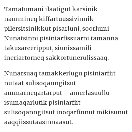
Tamatumani ilaatigut karsinik
nammineq kiffartuussivinnik
pilersitsinikkut pisarluni, soorlumi
Nunatsinni pisiniarfissuarni tamanna
takusareeripput, siunissamili
ineriartorneq sakkortunerulissaaq.
Nunarsuaq tamakkerlugu pisiniarfiit
nutaat sulisoqanngitsut
ammarneqartarput – amerlasuullu
isumaqarlutik pisiniarfiit
sulisoqanngitsut inoqarfinnut mikisunut
aaqqiissutaasinnaasut.