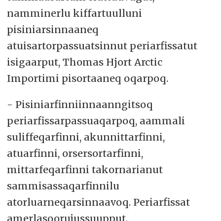
namminerlu kiffartuulluni
pisiniarsinnaaneq
atuisartorpassuatsinnut periarfissatut
isigaarput, Thomas Hjort Arctic
Importimi pisortaaneq oqarpoq.
- Pisiniarfinniinnaanngitsoq
periarfissarpassuaqarpoq, aammali
suliffeqarfinni, akunnittarfinni,
atuarfinni, orsersortarfinni,
mittarfeqarfinni takornarianut
sammisassaqarfinnilu
atorluarneqarsinnaavoq. Periarfissat
amerlasoorujussuupput.