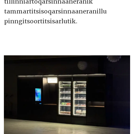
tillinniartoqarsinnaaneranik
tammartitsisoqarsinnaaneranillu
pinngitsoortitsisarlutik.