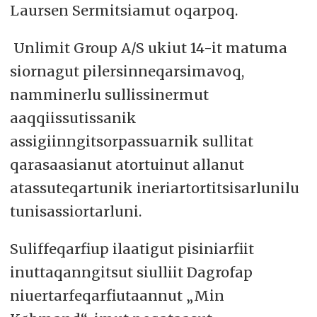
Laursen Sermitsiamut oqarpoq.
Unlimit Group A/S ukiut 14-it matuma
siornagut pilersinneqarsimavoq,
namminerlu sullissinermut
aaqqiissutissanik
assigiinngitsorpassuarnik sullitat
qarasaasianut atortuinut allanut
atassuteqartunik ineriartortitsisarlunilu
tunisassiortarluni.
Suliffeqarfiup ilaatigut pisiniarfiit
inuttaqanngitsut siulliit Dagrofap
niuertarfeqarfiutaannut „Min