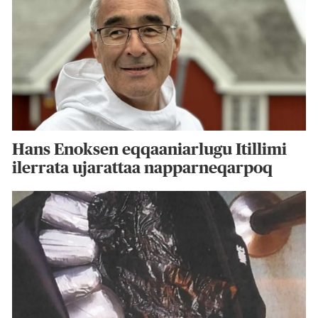
Hans Enoksen eqqaaniarlugu Itillimi
ilerrata ujarattaa napparneqarpoq