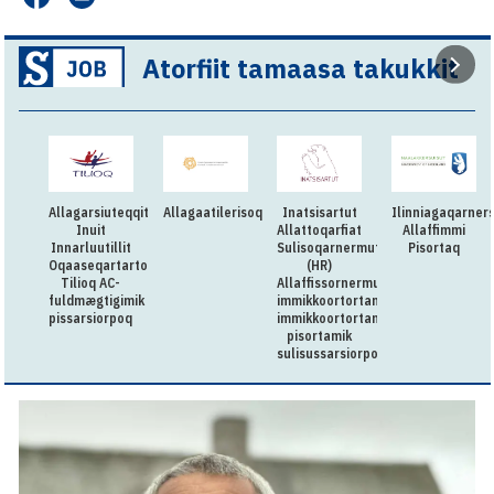
Atorfiit tamaasa takukkit
Allagarsiuteqqitaq:
Allagaatilerisoq
Inatsisartut
Ilinniagaqarners
Inuit
Allattoqarfiat
Allaffimmi
Innarluutillit
Sulisoqarnermut
Pisortaq
Oqaaseqartartorqarfia
(HR)
Tilioq AC-
Allaffissornermullu
fuldmægtigimik
immikkoortortamut
pissarsiorpoq
immikkoortortami
pisortamik
sulisussarsiorpoq