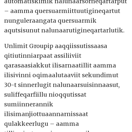
automatiskimik nalunaarsorneqartarput
– aamma quersuarmiittuutigineqartut
nunguleraangata quersuarmik
aqutsisunut nalunaarutigineqartarlutik.
Unlimit Groupip aaqqiissutissaasa
qitiutinniarpaat assiliiviit
qarasaasiakkut ilisarnaatillit aamma
ilisivinni oqimaalutaaviit sekundimut
30-t sinnerlugit nalunaarsuisinnaasut,
suliffeqarfiillu nioqqutissat
sumiinnerannik
ilisimanjiottuaannarnissaat
qulakkeerlugu – aamma