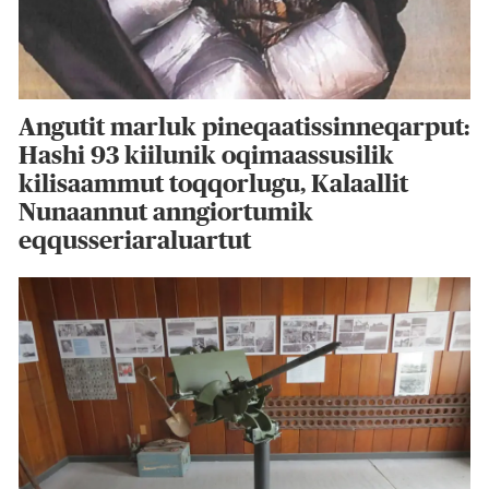
Angutit marluk pineqaatissinneqarput:
Hashi 93 kiilunik oqimaassusilik
kilisaammut toqqorlugu, Kalaallit
Nunaannut anngiortumik
eqqusseriaraluartut