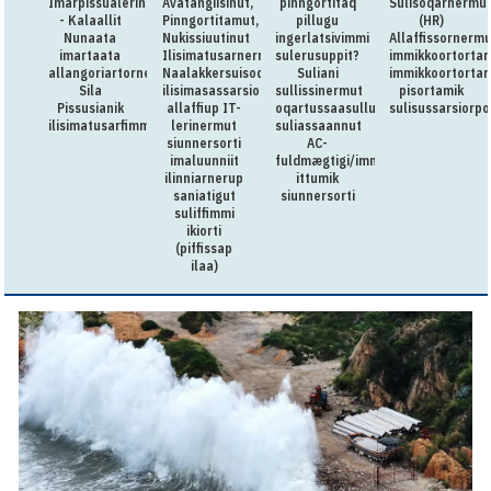
Imarpissualerineq
Avatangiisinut,
pinngortitaq
Sulisoqarnermu
- Kalaallit
Pinngortitamut,
pillugu
(HR)
Nunaata
Nukissiuutinut
ingerlatsivimmi
Allaffissornermu
imartaata
Ilisimatusarnermullu
sulerusuppit?
immikkoortorta
allangoriartornera,
Naalakkersuisoqarfimmi
Suliani
immikkoortortam
Sila
ilisimasassarsiornermut
sullissinermut
pisortamik
Pissusianik
allaffiup IT-
oqartussaasullu
sulisussarsiorpo
ilisimatusarfimmut
lerinermut
suliassaannut
siunnersorti
AC-
imaluunniit
fuldmægtigi/immikkut
ilinniarnerup
ittumik
saniatigut
siunnersorti
suliffimmi
ikiorti
(piffissap
ilaa)