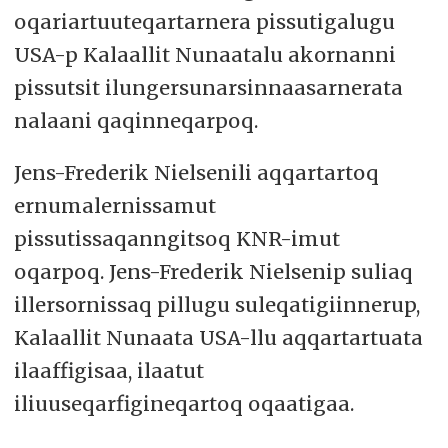
oqariartuuteqartarnera pissutigalugu
USA-p Kalaallit Nunaatalu akornanni
pissutsit ilungersunarsinnaasarnerata
nalaani qaqinneqarpoq.
Jens-Frederik Nielsenili aqqartartoq
ernumalernissamut
pissutissaqanngitsoq KNR-imut
oqarpoq. Jens-Frederik Nielsenip suliaq
illersornissaq pillugu suleqatigiinnerup,
Kalaallit Nunaata USA-llu aqqartartuata
ilaaffigisaa, ilaatut
iliuuseqarfigineqartoq oqaatigaa.