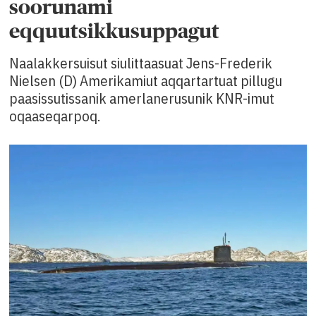
soorunami
eqquutsikkusuppagut
Naalakkersuisut siulittaasuat Jens-Frederik
Nielsen (D) Amerikamiut aqqartartuat pillugu
paasissutissanik amerlanerusunik KNR-imut
oqaaseqarpoq.