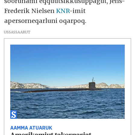
soorunami eqquutsikkusuppagut, Jens-
Frederik Nielsen
KNR
-imit
apersorneqarluni oqarpoq.
USSASSAARUT
AAMMA ATUARUK
Amerikamiut takornariat