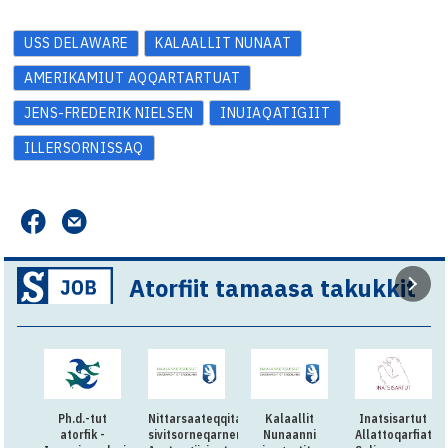
USS DELAWARE
KALAALLIT NUNAAT
AMERIKAMIUT AQQARTARTUAT
JENS-FREDERIK NIELSEN
INUIAQATIGIIT
ILLERSORNISSAQ
Atorfiit tamaasa takukkit
Ph.d.-tut
Nittarsaateqqitaq:Killiliussap
Kalaallit
Inatsisartut
atorfik -
sivitsorneqarnera:
Nunaanni
Allattoqarfiat