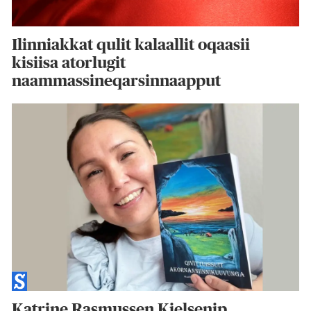
Ilinniakkat qulit kalaallit oqaasii
kisiisa atorlugit
naammassineqarsinnaapput
Katrine Rasmussen Kielsenip