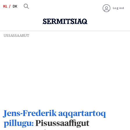
KL
DK
Log ind
USSASSAARUT
Jens-Frederik aqqartartoq
pillugu:
Pisussaaffigut