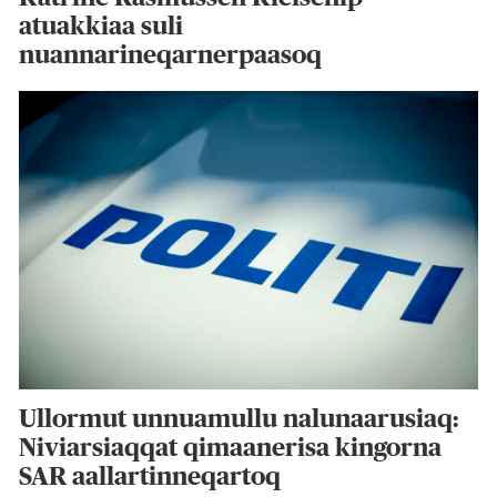
atuakkiaa suli
nuannarineqarnerpaasoq
Ullormut unnuamullu nalunaarusiaq:
Niviarsiaqqat qimaanerisa kingorna
SAR aallartinneqartoq