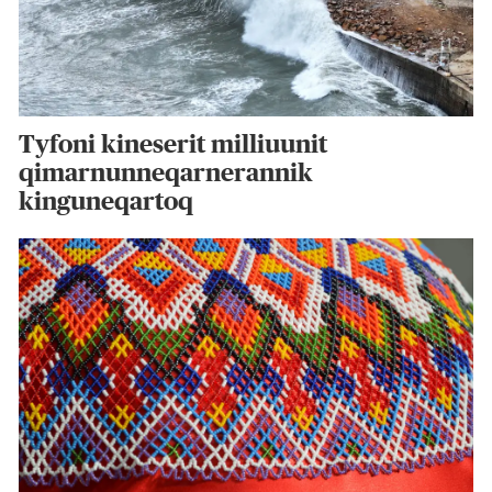
Tyfoni kineserit milliuunit
qimarnunneqarnerannik
kinguneqartoq