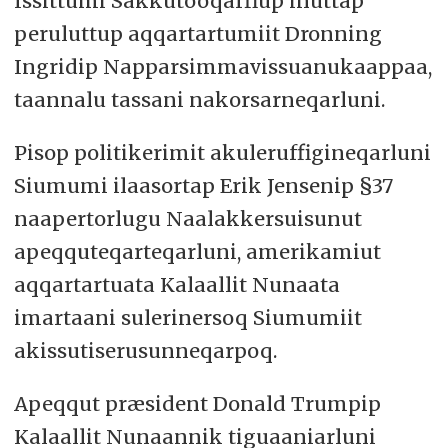
Issittumi Sakkutooqarfiup inuttap
peruluttup aqqartartumiit Dronning
Ingridip Napparsimmavissuanukaappaa,
taannalu tassani nakorsarneqarluni.
Pisop politikerimit akuleruffigineqarluni
Siumumi ilaasortap Erik Jensenip §37
naapertorlugu Naalakkersuisunut
apeqquteqarteqarluni, amerikamiut
aqqartartuata Kalaallit Nunaata
imartaani sulerinersoq Siumumiit
akissutiserusunneqarpoq.
Apeqqut præsident Donald Trumpip
Kalaallit Nunaannik tiguaaniarluni