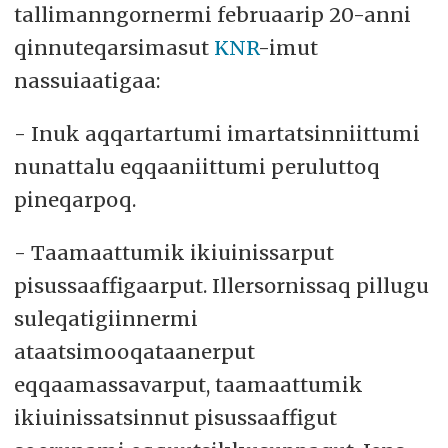
tallimanngornermi februaarip 20-anni
qinnuteqarsimasut
KNR
-imut
nassuiaatigaa:
- Inuk aqqartartumi imartatsinniittumi
nunattalu eqqaaniittumi peruluttoq
pineqarpoq.
- Taamaattumik ikiuinissarput
pisussaaffigaarput. Illersornissaq pillugu
suleqatigiinnermi
ataatsimooqataanerput
eqqaamassavarput, taamaattumik
ikiuinissatsinnut pisussaaffigut