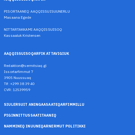
PISORTAANEQ AAQQISSUISUUNERLU
Masaana Egede
NITTARTAKKAMI AAQQISSUISOQ
Kassaaluk Kristensen
AAQQISSUISOQARFIK ATTAVIGIUK
Redaktion@sermitsiaq.gl
Issortarfimmut 7
3905 Nuussuaq
Tlf: +299 38 39 40
CVR: 12539959
SIULERSUIT ANINGAASAATEQARFIMMILLU
PIGINNITTUSSAATITAANEQ
NAMMINEQ INUUNEQARNERMUT POLITIKKI