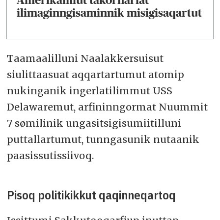
ilimaginngisaminnik misigisaqartut
Taamaalilluni Naalakkersuisut
siulittaasuat aqqartartumut atomip
nukinganik ingerlatilimmut USS
Delawaremut, arfininngormat Nuummit
7 sømilinik ungasitsigisumiitilluni
puttallartumut, tunngasunik nutaanik
paasissutissiivoq.
Pisoq politikikkut qaqinneqartoq