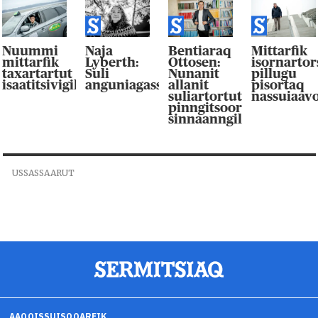
Nuummi
Naja
Bentiaraq
Mittarfik
mittarfik
Lyberth:
Ottosen:
isornarto
taxartartut
Suli
Nunanit
pillugu
isaatitsivigilluarpaat
anguniagassaqaqaagut
allanit
pisortaq
suliartortut
nassuiaav
pinngitsoor-
sinnaanngilluinnarpag
USSASSAARUT
AAQQISSUISOQARFIK