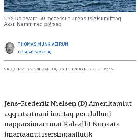
USS Delaware 50 meterisut ungasitsigisumiittoq.
Assi: Nammineq pigisaq
THOMAS MUNK
VEIRUM
TUSAGASSIORTOQ
SAQQUMMERSINNEQARPOQ
26. FEBRUAARI 2026 - 09:46
Jens-Frederik Nielsen (D)
Amerikamiut
aqqartartuani inuttaq perululluni
napparsimammat Kalaallit Nunaata
imartaanut isersinnaallutik