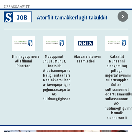
USSASSAARUT
Atorfiit tamakkerlugit takukkit
Ilinniagaqarnersiuteqartitsivimmi
Meeqqanut,
Akissarsialerivimmi
Kalaallit
Allaffimmi
Inuusuttunut,
Teamlederi
Nunaanni
Pisortaq
Inatsisit
pinngortitaq
Atuutsinneqarnerannut
pillugu
Naligiissitaanermullu
ingerlatsivimmi
Naalakkersuisoqarfik
sulerusuppit?
attaveqaqatigiinnermut
Suliani
piginnaasaqarluartumik
sullissinermut
AC-
oqartussaasull
fuldmægtigissarsiorpoq
suliassaannut
AC-
fuldmægtigi/im
ittumik
siunnersorti