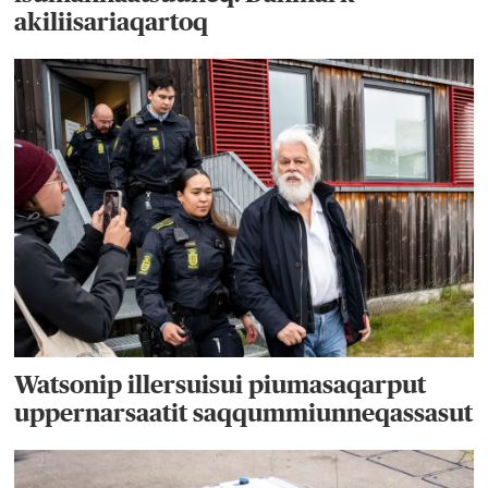
akiliisariaqartoq
Watsonip illersuisui piumasaqarput
uppernarsaatit saqqummiunneqassasut