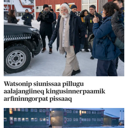
Watsonip siunissaa pillugu
aalajangiineq kingusinnerpaamik
arfininngorpat pissaaq