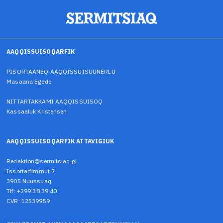
AAQQISSUISOQARFIK
PISORTAANEQ AAQQISSUISUUNERLU
Masaana Egede
NITTARTAKKAMI AAQQISSUISOQ
Kassaaluk Kristensen
AAQQISSUISOQARFIK ATTAVIGIUK
Redaktion@sermitsiaq.gl
Issortarfimmut 7
3905 Nuussuaq
Tlf: +299 38 39 40
CVR: 12539959