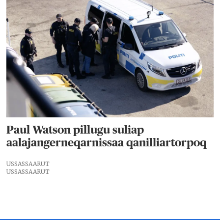
Paul Watson pillugu suliap
aalajangerneqarnissaa qanilliartorpoq
USSASSAARUT
USSASSAARUT