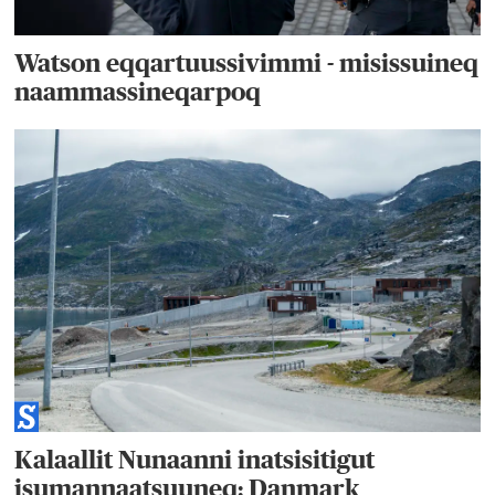
Watson eqqartuussivimmi - misissuineq
naammassineqarpoq
Kalaallit Nunaanni inatsisitigut
isumannaatsuuneq: Danmark