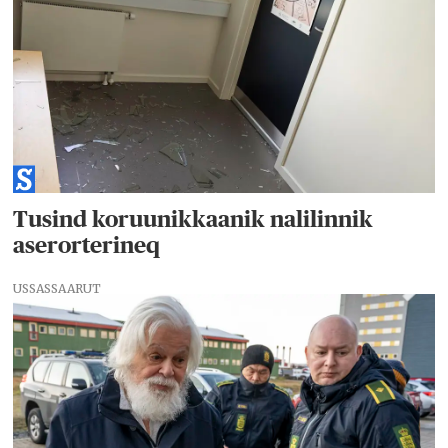
Tusind koruunikkaanik nalilinnik
aserorterineq
USSASSAARUT