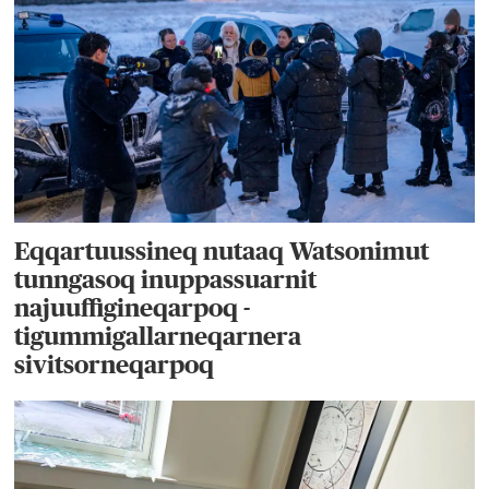
Eqqartuussineq nutaaq Watsonimut
tunngasoq inuppassuarnit
najuuffigineqarpoq -
tigummigallarneqarnera
sivitsorneqarpoq