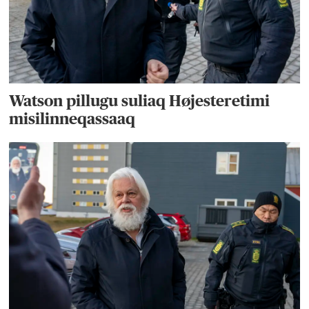
Watson pillugu suliaq Højesteretimi
misilinneqassaaq