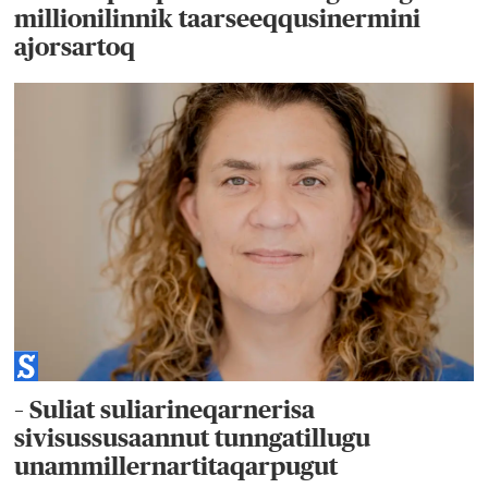
millionilinnik taarseeqqusinermini
ajorsartoq
– Suliat suliarineqarnerisa
sivisussusaannut tunngatillugu
unammillernartitaqarpugut