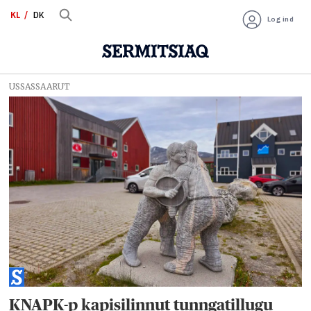
KL
DK
Log ind
USSASSAARUT
Tag:
retten
i
grønland
KNAPK-p kapisilinnut tunngatillugu