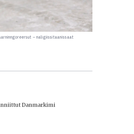
aarninngoreersut – naligiissitaanissaat
aanniittut Danmarkimi