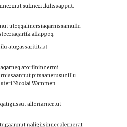
unnermut sulineri ikilissapput.
samut utoqqalinersiaqarnissamullu
teeriaqarfik allappoq.
lu atugassarititaat
gaqarneq atorfininnermi
ernissaannut pitsaanerusunillu
isteri Nicolai Wammen
tigiissut alloriarnertut
atugaannut naligiisinneqalernerat