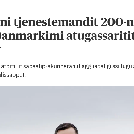
ni tjenestemandit 200-n
anmarkimi atugassaritit
t
atorfillit sapaatip-akunneranut agguaqatigiissillugu
alissapput.