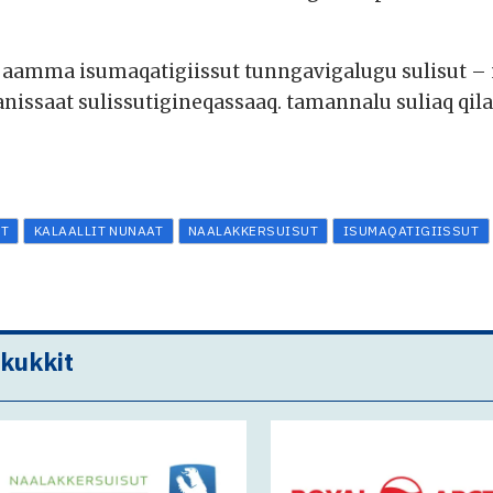
 aamma isumaqatigiissut tunngavigalugu sulisut – 
anissaat sulissutigineqassaaq. tamannalu suliaq qil
IT
KALAALLIT NUNAAT
NAALAKKERSUISUT
ISUMAQATIGIISSUT
akukkit