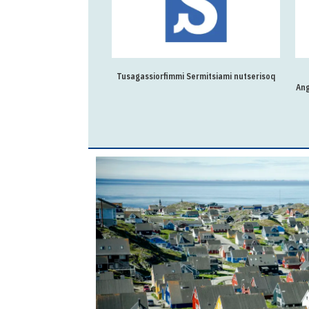
Tusagassiorfimmi Sermitsiami nutserisoq
Ang