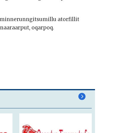
minnerunngitsumillu atorfillit
anaaraarput, oqarpoq.