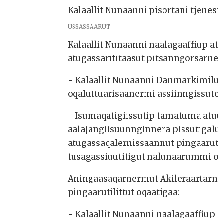
Kalaallit Nunaanni pisortani tjenes
USSASSAARUT
Kalaallit Nunaanni naalagaaffiup a
atugassarititaasut pitsanngorsarn
- Kalaallit Nunaanni Danmarkimilu 
oqaluttuarisaanermi assiinngissut
- Isumaqatigiissutip tamatuma atu
aalajangiisuunnginnera pissutigalu
atugassaqalernissaannut pingaaru
tusagassiuutitigut nalunaarummi 
Aningaasaqarnermut Akileraartarne
pingaarutilittut oqaatigaa:
- Kalaallit Nunaanni naalagaaffiup