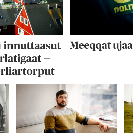
Meeqqat ujaa
 innuttaasut
latigaat —
rliartorput