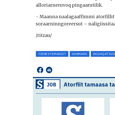
alloriarneruvoq pingaarutilik.
- Maanna naalagaaffimmi atorfillit
soraarninngoreersut – naligiissita
/ritzau/
TJENESTEMANDIT
DANMARK
INUIAQATIGI
Atorfiit tamaasa t