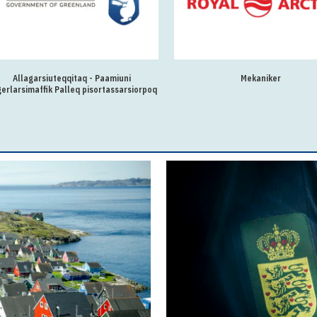
Allagarsiuteqqitaq - Paamiuni
Mekaniker
erlarsimaffik Palleq pisortassarsiorpoq