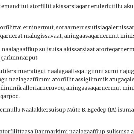
temanditut atorfillit akissarsiaqarnerulerlutillu ak
torfilittai erninermut, soraarnerussutisiaqalernis
eqarnerat malugissavaat, aningaasaqarnermut minis
naalagaaffiup sulisuisa akissarsiaat atorfeqarnermi
eqarluinnarput.
utilersinneratigut naalagaaffeqatigiinni sumi naju
gu naalagaaffimmi atorfillit assigiimmik atugaqal
tilimmik alloriarneruvoq, aningaasaqarnermut min
oqarpoq.
rmullu Naalakkersuisup Múte B. Egedep (IA) isumaqa
 atorfilittaasa Danmarkimi naalagaaffiup sulisuisa 