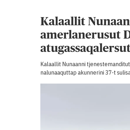
Kalaallit Nunaan
amerlanerusut D
atugassaqalersu
Kalaallit Nunaanni tjenestemanditut 
nalunaaquttap akunnerini 37-t sulis