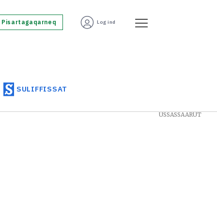
Pisartagaqarneq
Log ind
SULIFFISSAT
USSASSAARUT