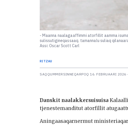
- Maanna naalagaaffimmi atorfillit aamma isumaqa
sulissutigineqassaaq. tamannalu suliaq qilanaar
Assi: Oscar Scott Carl
RITZAU
SAQQUMMERSINNEQARPOQ
16. FEBRUAARI 2026 
Danskit naalakkersuisuisa
Kalaall
tjenestemanditut atorfillit atugaat
Aningaasaqarnermut ministeriaqarf