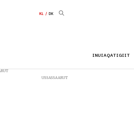
KL
DK
INUIAQATIGIIT
ARUT
USSASSAARUT