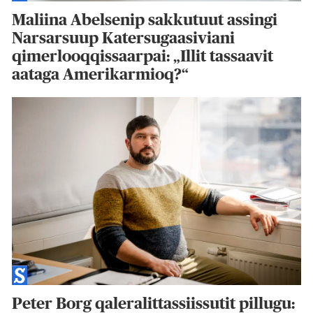
Maliina Abelsenip sakkutuut assingi
Narsarsuup Katersugaasiviani
qimerlooqqissaarpai: „Illit tassaavit
aataga Amerikarmioq?“
Peter Borg qaleralittassiissutit pillugu: