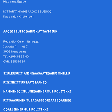
Masaana Egede
NITTARTAKKAMI AAQQISSUISOQ
Kassaaluk Kristensen
AAQQISSUISOQARFIK ATTAVIGIUK
Redaktion@sermitsiaq.gl
Issortarfimmut 7
3905 Nuussuaq
Tlf: +299 38 39 40
CVR: 12539959
SIULERSUIT ANINGAASAATEQARFIMMILLU
PIGINNITTUSSAATITAANEQ
NAMMINEQ INUUNEQARNERMUT POLITIKKI
PITSAASUMIK TUSAGASSIORIAASEQARNEQ
OQALLINNERMUT POLITIKKI