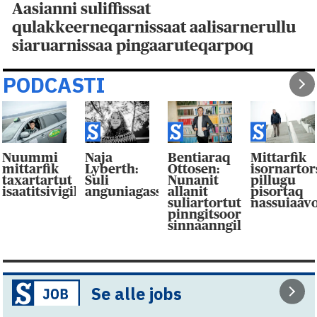
Aasianni suliffissat
qulakkeerneqarnissaat aalisarnerullu
siaruarnissaa pingaaruteqarpoq
PODCASTI
Nuummi
Naja
Bentiaraq
Mittarfik
mittarfik
Lyberth:
Ottosen:
isornarto
taxartartut
Suli
Nunanit
pillugu
isaatitsivigilluarpaat
anguniagassaqaqaagut
allanit
pisortaq
suliartortut
nassuiaav
pinngitsoor-
sinnaanngilluinnarpag
Se alle jobs