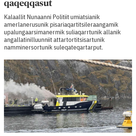
qaqeqqasut
Kalaallit Nunaanni Politiit umiatsianik
amerlanerusunik pisariaqartitsileraangamik
upalungaarsimanermik suliaqarrtunik allanik
angallatinilluunniit attartortitsisartunik
namminersortunik suleqateqartarput.