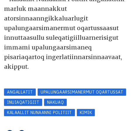
marluk maannakkut
atorsinnaanngikkaluarlugit
upalungaarsimanermut oqartussaasut
innuttaasullu suleqatigiilluarnerisigut
immami upalungaarsimaneq
pisariaqartoq ingerlatiinnarsinnaavaat,
akipput.
ANGALLATIT
UPALUNGAARSIMANERMUT OQARTUSSAT
INUIAQATIGIIT
NAKUAQ
KALAALLIT NUNAANNI POLITIIT
KIMIK