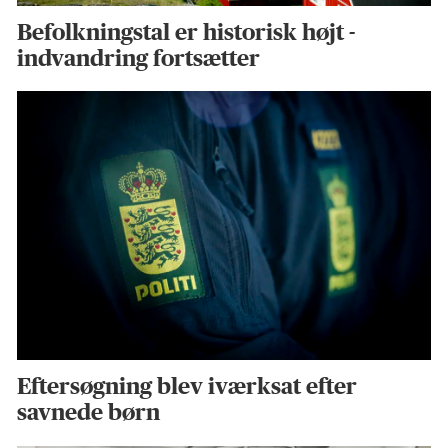
Befolkningstal er historisk højt -
indvandring fortsætter
Eftersøgning blev iværksat efter
savnede børn