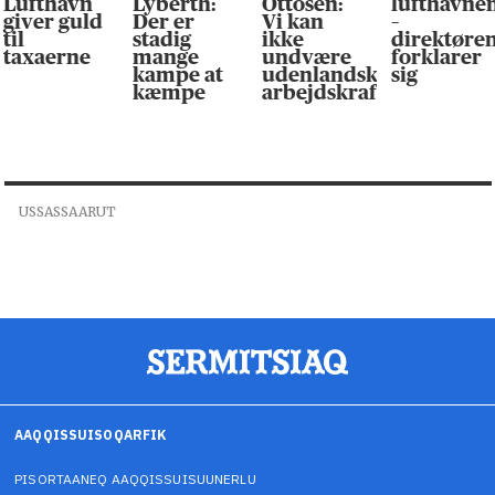
Lufthavn
Lyberth:
Ottosen:
lufthavne
giver guld
Der er
Vi kan
–
til
stadig
ikke
direktøre
taxaerne
mange
undvære
forklarer
kampe at
udenlandsk
sig
kæmpe
arbejdskraft
USSASSAARUT
AAQQISSUISOQARFIK
PISORTAANEQ AAQQISSUISUUNERLU