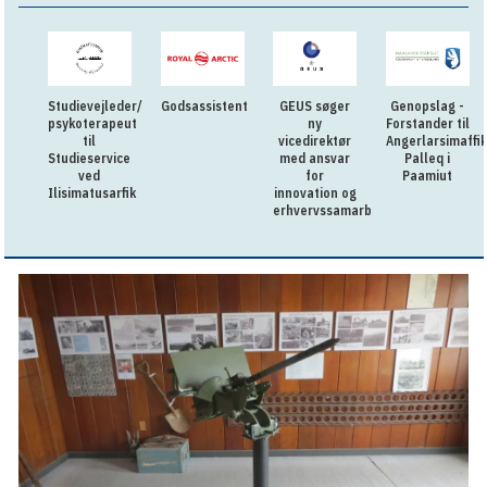
Studievejleder/
Godsassistent
GEUS søger
Genopslag -
psykoterapeut
ny
Forstander til
til
vicedirektør
Angerlarsimaffik
Studieservice
med ansvar
Palleq i
ved
for
Paamiut
Ilisimatusarfik
innovation og
erhvervssamarbejde