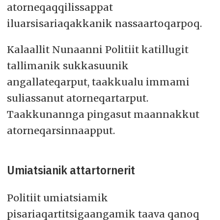
atorneqaqqilissappat
iluarsisariaqakkanik nassaartoqarpoq.
Kalaallit Nunaanni Politiit katillugit
tallimanik sukkasuunik
angallateqarput, taakkualu immami
suliassanut atorneqartarput.
Taakkunannga pingasut maannakkut
atorneqarsinnaapput.
Umiatsianik attartornerit
Politiit umiatsiamik
pisariaqartitsigaangamik taava qanoq