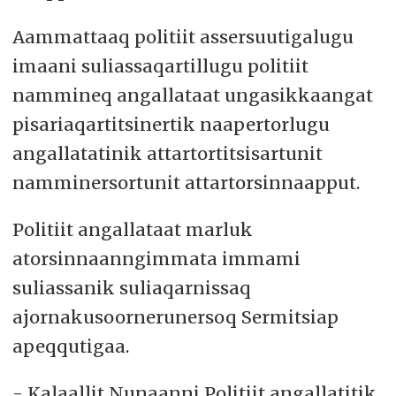
Aammattaaq politiit assersuutigalugu
imaani suliassaqartillugu politiit
nammineq angallataat ungasikkaangat
pisariaqartitsinertik naapertorlugu
angallatatinik attartortitsisartunit
namminersortunit attartorsinnaapput.
Politiit angallataat marluk
atorsinnaanngimmata immami
suliassanik suliaqarnissaq
ajornakusoornerunersoq Sermitsiap
apeqqutigaa.
- Kalaallit Nunaanni Politiit angallatitik