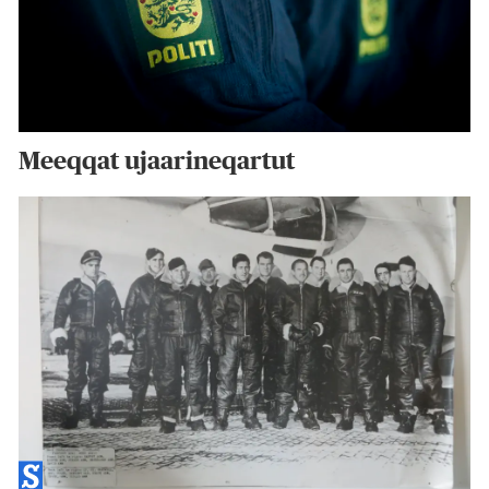
Meeqqat ujaarineqartut