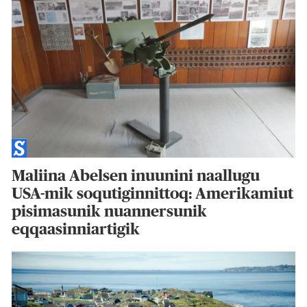
Maliina Abelsen inuunini naallugu
USA-mik soqutiginnittoq: Amerikamiut
pisimasunik nuannersunik
eqqaasinniartigik