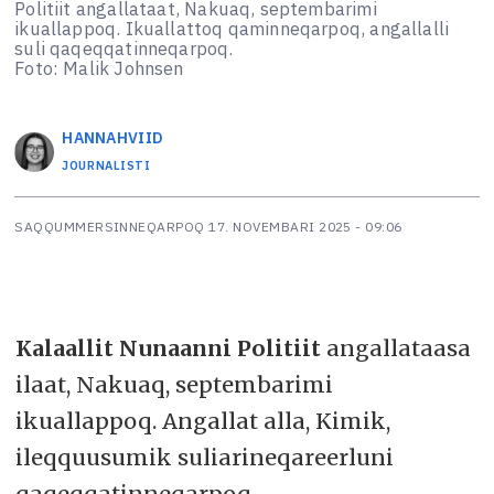
Politiit angallataat, Nakuaq, septembarimi
ikuallappoq. Ikuallattoq qaminneqarpoq, angallalli
suli qaqeqqatinneqarpoq.
Foto: Malik Johnsen
HANNA
HVIID
JOURNALISTI
SAQQUMMERSINNEQARPOQ
17. NOVEMBARI 2025 - 09:06
Kalaallit Nunaanni Politiit
angallataasa
ilaat, Nakuaq, septembarimi
ikuallappoq. Angallat alla, Kimik,
ileqquusumik suliarineqareerluni
qaqeqqatinneqarpoq.