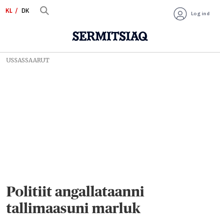
KL
DK
Log ind
USSASSAARUT
Politiit angallataanni
tallimaasuni marluk