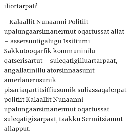
iliortarpat?
- Kalaallit Nunaanni Politiit
upalungaarsimanermut oqartussat allat
– assersuutigalugu Issittumi
Sakkutooqarfik kommuninilu
qatserisartut – suleqatigilluartarpaat,
angallatinillu atorsinnaasunit
amerlanerusunik
pisariaqartitsiffiusumik suliassaqalerpat
politiit Kalaallit Nunaanni
upalungaarsimanermut oqartussat
suleqatigisarpaat, taakku Sermitsiamut
allapput.