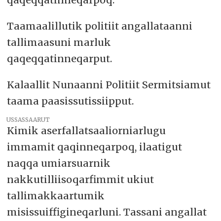
Taamaalillutik politiit angallataanni
tallimaasuni marluk
qaqeqqatinneqarput.
Kalaallit Nunaanni Politiit Sermitsiamut
taama paasissutissiipput.
USSASSAARUT
Kimik aserfallatsaaliorniarlugu
immamit qaqinneqarpoq, ilaatigut
naqqa umiarsuarnik
nakkutilliisoqarfimmit ukiut
tallimakkaartumik
misissuiffigineqarluni. Tassani angallat