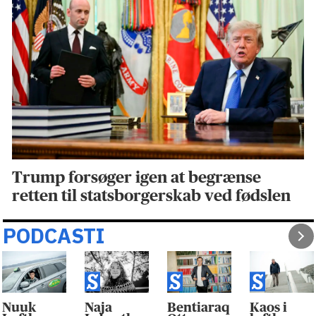
Trump forsøger igen at begrænse
retten til statsborgerskab ved fødslen
PODCASTI
Nuuk
Naja
Bentiaraq
Kaos i