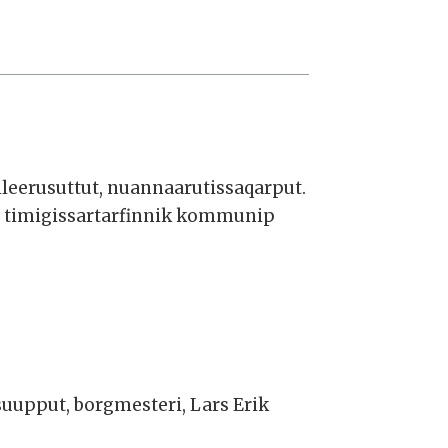
ileerusuttut, nuannaarutissaqarput.
, timigissartarfinnik kommunip
suupput, borgmesteri, Lars Erik