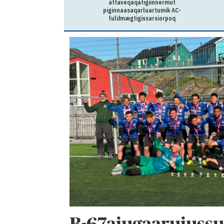
attaveqaqatigiinnermut
piginnaasaqarluartumik AC-
fuldmægtigissarsiorpoq