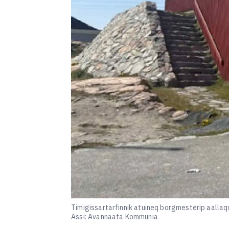
Timigissartarfinnik atuineq borgmesterip aalla
Assi: Avannaata Kommunia