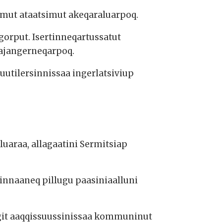
umut ataatsimut akeqaraluarpoq.
orput. Isertinneqartussatut
lajangerneqarpoq.
utilersinnissaa ingerlatsiviup
araa, allagaatini Sermitsiap
naaneq pillugu paasiniaalluni
git aaqqissuussinissaa kommuninut