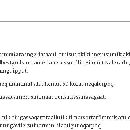
ommuniata
ingerlataani, atuisut akikinnerusumik ak
tyrelsimi amerlanerussutillit, Siumut Nalerarlu
annguipput.
neq inummut ataatsimut 50 koruuneqalerpoq.
issaqarnerusuinnaat periarfissarissagaat.
armik atugassaqartitaallutik timersortarfimmik atui
unngavilersuinermini ilaatigut oqarpoq.