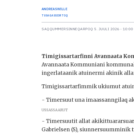
ANDREAS
WILLE
TUSAGASSIORTOQ
SAQQUMMERSINNEQARPOQ
5. JUULI 2026 - 10:00
Timigissartarfinni Avannaata K
Avannaata Kommuniani kommunalbes
ingerlataanik atuinermi akinik all
Timigissartarfimmik ukiumut atui
- Timersuut una imaassanngilaq ak
USSASSAARUT
- Timersuutit allat akikittuararsu
Gabrielsen (S), siunnersuumminik t