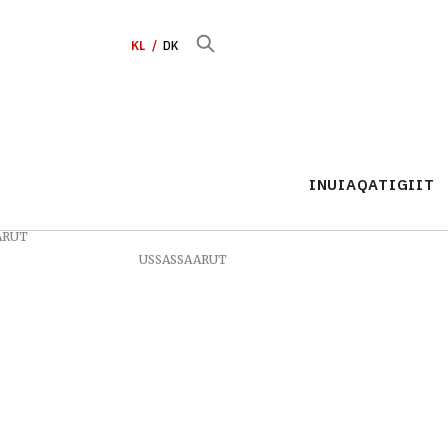
KL
DK
INUIAQATIGIIT
ARUT
USSASSAARUT