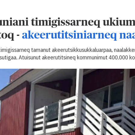
iani timigissarneq ukium
toq -
akeerutitsiniarneq na
 timigissarneq tamanut akeerutsikkusukkaluarpaa, naalakker
sutigaa. Atuisunut akeerutitsineq kommunimut 400.000 ko