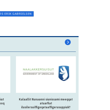
RS ERIK GABRIELSEN
iut
Kalaallit Nunaanni siunissami meeqqat
Atuisart
rpoq
atuarfiat
Unammilleqatigiinne
ilusilersuiffigeqataaffigerusuppiuk?
inatsisilerisunik 1 