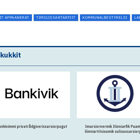
IT APPAANERAT
TIMIGISSARTARFIIT
KOMMUNALBESTYRELSI
LA
akukkit
ankivimmi privatrådgiverissarsiorpugut
Imarsiornermik Ilinniarfik Paam
ilinniartitsisumik sulisussarsio