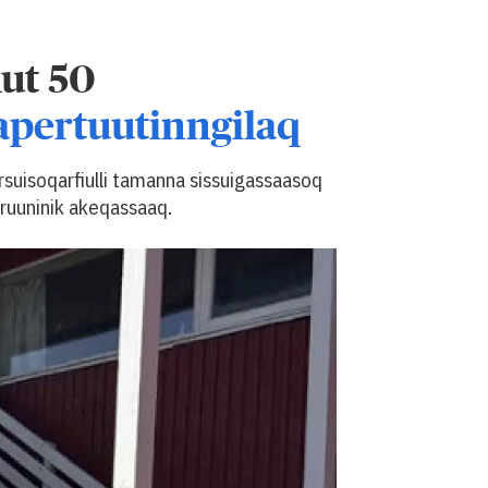
ut 50
apertuutinngilaq
suisoqarfiulli tamanna sissuigassaasoq
ruuninik akeqassaaq.