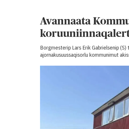
Avannaata Kommun
koruuniinnaqaler
Borgmesterip Lars Erik Gabrielsenip (S)
ajornakusuussaqisorlu kommunimut akis