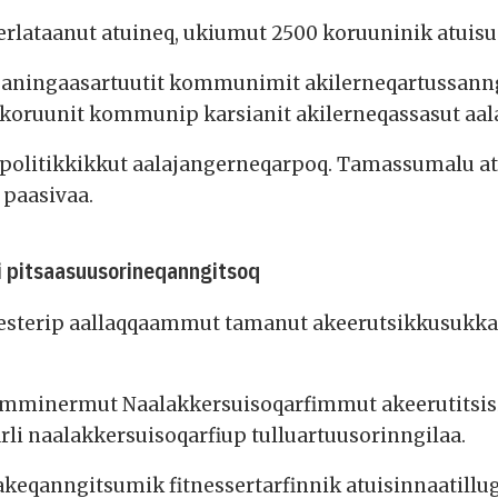
rlataanut atuineq, ukiumut 2500 koruuninik atuis
oq aningaasartuutit kommunimit akilerneqartussanng
 koruunit kommunip karsianit akilerneqassasut aa
politikkikkut aalajangerneqarpoq. Tamassumalu atu
 paasivaa.
i pitsaasuusorineqanngitsoq
esterip aallaqqaammut tamanut akeerutsikkusukkalu
inermut Naalakkersuisoqarfimmut akeerutitsisin
rli naalakkersuisoqarfiup tulluartuusorinngilaa.
eqanngitsumik fitnessertarfinnik atuisinnaatillu