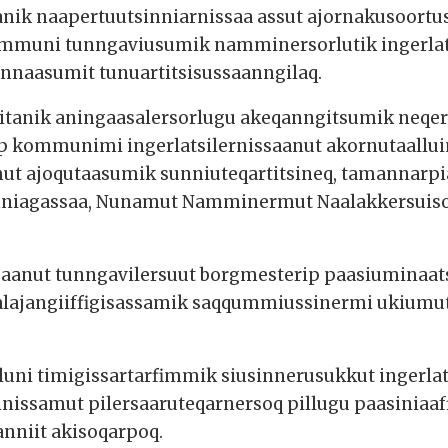
sanik naapertuutsinniarnissaa assut ajornakusoor
kommuni tunngaviusumik namminersorlutik ingerla
nnaasumit tunuartitsisussaanngilaq.
titanik aningaasalersorlugu akeqanngitsumik neqe
 kommunimi ingerlatsilernissaanut akornutaallu
mut ajoqutaasumik sunniuteqartitsineq, tamannar
tinniagassaa, Nunamut Namminermut Naalakkersui
saanut tunngavilersuut borgmesterip paasiuminaat
alajangiiffigisassamik saqqummiussinermi ukiumut
uni timigissartarfimmik siusinnerusukkut ingerlata
nissamut pilersaaruteqarnersoq pillugu paasiniaaffi
nniit akisoqarpoq.