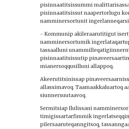
pisinnaatitsissummi malittarisas
pisinnaatitsissut naapertorlugu 
namminersortunit ingerlanneqarsi
- Kommunip akileraarutitigut iser
namminersortumik ingerlataqartup
tassaalluni unammilleqatigiinner
pisinnaatitsissutip pinaveersaar
mianersoqqusilluni allappoq.
Akeerutitsinissap pinaveersaarnis
allassimavoq. Taamaakkaluartoq a
siunnersuutaavoq.
Sermitsiap Ilulissani namminersorl
timigissartarfimmik ingerlatseqqin
pilersaaruteqanngitsoq, tassanngaa