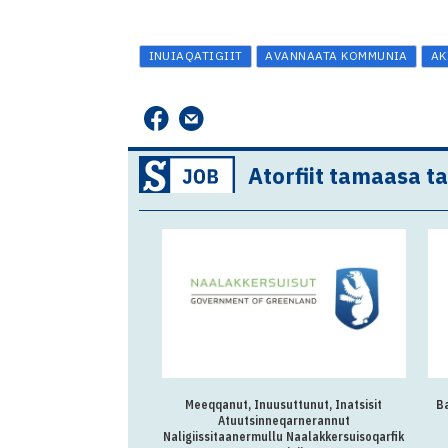
INUIAQATIGIIT
AVANNAATA KOMMUNIA
AK
Atorfiit tamaasa t
Meeqqanut, Inuusuttunut, Inatsisit
B
Atuutsinneqarnerannut
Naligiissitaanermullu Naalakkersuisoqarfik