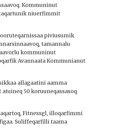
tussaavoq. Kommuninut
taqartunik niuerfimmit
rooruteqarnissaa piviusumik
innarsinnaavoq, tamannalu
piaavorlu kommuninut
soqarfik Avannaata Kommunianut
sikkaa allagaatini aamma
 atuineq 50 koruuneqassasoq
qartoq, Fitnessgl, illoqarfimmi
gaa. Suliffeqarfilli taama