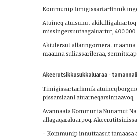
Kommunip timigissartarfinnik inge
Atuineq atuisunut akikilligaluart
missingersuutaagaluartut, 400.000
Akiulersut allanngornerat maanna 
maanna suliassarileraa, Sermitsiap
Akeerutsikkusukkaluaraa - tamannal
Timigissartarfinnik atuineq borgm
pissarsiaani atuarneqarsinnaavoq.
Avannaata Kommunia Nunamut Namm
allagaqaraluarpoq. Akeerutitsinissa
- Kommunip innuttaasut tamaasa ak