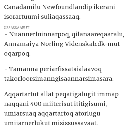
Canadamilu Newfoundlandip ikerani
isorartuumi suliaqassaaq.
USSASSAARUT
- Nuannerluinnarpoq, qilanaareqaaralu,
Annamaiya Norling Videnskab.dk-mut
oqarpoq.
- Tamanna periarfissatsialaavoq
takorloorsimanngisaannarsimasara.
Aqqartartut allat peqatigalugit immap
naqqani 400 miiterisut ititigisumi,
umiarsuaq aqqartartoq atorlugu
umiiarnerlukut misissussavaat.