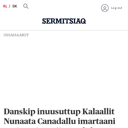
KL
DK
Log ind
USSASSAARUT
Danskip inuusuttup Kalaallit
Nunaata Canadallu imartaani