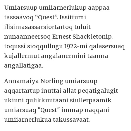
Umiarsuup umiiarnerlukup aappaa
tassaavoq “Quest”. Issittumi
ilisimasassarsiortartoq tuluit
nunaanneersoq Ernest Shackletonip,
toqussi sioqqullugu 1922-mi qalasersuaq
kujallermut angalanermini taanna
angallatigaa.
Annamaiya Norling umiarsuup
aqqartartup inuttai allat peqatigalugit
ukiuni qulikkuutaani siullerpaamik
umiarsuaq "Quest" immap naqqani
umiiarnerlukua takussavaat.