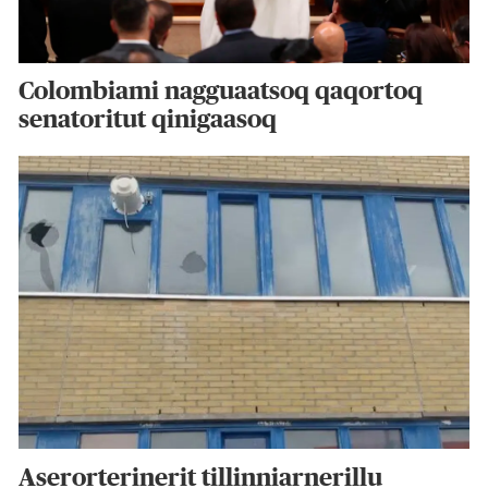
Colombiami nagguaatsoq qaqortoq
senatoritut qinigaasoq
Aserorterinerit tillinniarnerillu