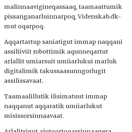
malinnaavigineqassaaq, taamaattumik
pissanganarluinnarpoq, Videnskab.dk-
mut oqarpoq.
Aqqartartup saniatigut immap naqqani
assiliiviit robottimik aqunneqartut
arlallit umiarsuit umiiarlukui marluk
digitalimik takussaasunngorlugit
assilissavaat.
Taamaalillutik ilisimatuut immap
naqqanut aqqaratik umiiarlukut
misissorsinnaavaat.
Arlalitsigut ajutoortoqarsinnaanera