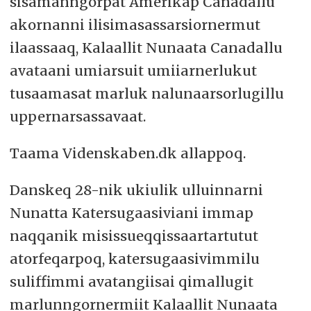
sisamanngorpat Amerikap Canadallu
akornanni ilisimasassarsiornermut
ilaassaaq, Kalaallit Nunaata Canadallu
avataani umiarsuit umiiarnerlukut
tusaamasat marluk nalunaarsorlugillu
uppernarsassavaat.
Taama Videnskaben.dk allappoq.
Danskeq 28-nik ukiulik ulluinnarni
Nunatta Katersugaasiviani immap
naqqanik misissueqqissaartartutut
atorfeqarpoq, katersugaasivimmilu
suliffimmi avatangiisai qimallugit
marlunngornermiit Kalaallit Nunaata