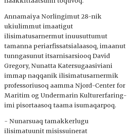
naakkittaatsumi toquvoq.
Annamaiya Norlingimut 28-nik
ukiulimmut imaatigut
ilisimatusarnermut inuusuttumut
tamanna periarfissatsialaasoq, imaanut
tunngasunut itsarnisarsiooq David
Gregory, Nunatta Katersugaasiviani
immap naqqanik ilisimatusarnermik
professoriusoq aamma Njord-Center for
Maritim og Undermarin Kulturerfaring-
imi pisortaasoq taama isumaqarpoq.
- Nunarsuaq tamakkerlugu
ilisimatuunit misissuinerat