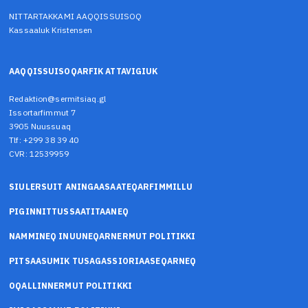
NITTARTAKKAMI AAQQISSUISOQ
Kassaaluk Kristensen
AAQQISSUISOQARFIK ATTAVIGIUK
Redaktion@sermitsiaq.gl
Issortarfimmut 7
3905 Nuussuaq
Tlf: +299 38 39 40
CVR: 12539959
SIULERSUIT ANINGAASAATEQARFIMMILLU
PIGINNITTUSSAATITAANEQ
NAMMINEQ INUUNEQARNERMUT POLITIKKI
PITSAASUMIK TUSAGASSIORIAASEQARNEQ
OQALLINNERMUT POLITIKKI