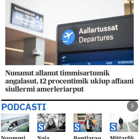
Nunanut allanut timmisartumik
angalasut, 12 procentimik ukiup affaani
siullermi amerleriarput
PODCASTI
Nuummi
Naja
Bentiaraq
Mittarfik