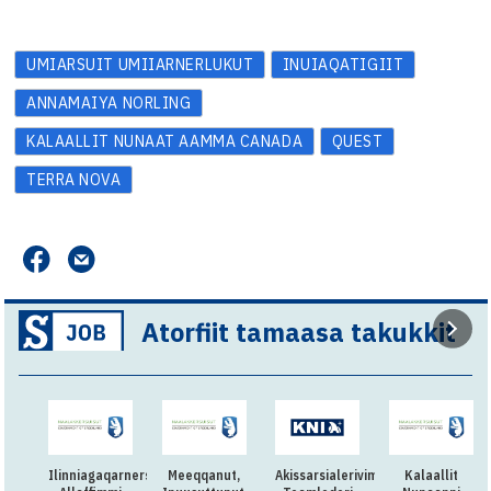
UMIARSUIT UMIIARNERLUKUT
INUIAQATIGIIT
ANNAMAIYA NORLING
KALAALLIT NUNAAT AAMMA CANADA
QUEST
TERRA NOVA
Atorfiit tamaasa takukkit
Ilinniagaqarnersiuteqartitsivimmi
Meeqqanut,
Akissarsialerivimmi
Kalaallit