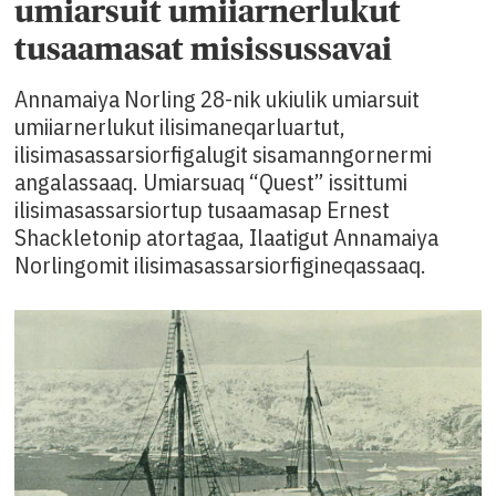
umiarsuit umiiarnerlukut
tusaamasat misissussavai
Annamaiya Norling 28-nik ukiulik umiarsuit
umiiarnerlukut ilisimaneqarluartut,
ilisimasassarsiorfigalugit sisamanngornermi
angalassaaq. Umiarsuaq “Quest” issittumi
ilisimasassarsiortup tusaamasap Ernest
Shackletonip atortagaa, Ilaatigut Annamaiya
Norlingomit ilisimasassarsiorfigineqassaaq.