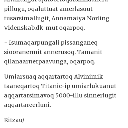
pillugu, oqaluttuat amerlasuut
tusarsimallugit, Annamaiya Norling
Videnskab.dk-mut oqarpoq.
- Isumaqarpungali pissanganeq
siooranermit annerusoq. Tamanit
qilanaarnerpaavunga, oqarpoq.
Umiarsuaq aqqartartoq Alvinimik
taaneqartoq Titanic-ip umiarlukuanut
aqqartarsimavoq 5000-illu sinnerlugit
aqqartareerluni.
Ritzau/