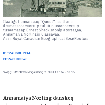
Ilaatigut umiarsuaq “Quest”, issittumi
ilisimasassarsiortup tuluit nunaanneersup
tusaamasap Ernest Shackletonip atortagaa,
Annamaiya Norlingip ujassavaa.
Assi: Royal Canadian Geographical Soci/Reuters
RITZAUS
BUREAU
RITZAUS BUREAU
SAQQUMMERSINNEQARPOQ
2. JUULI 2026 - 09:36
Annamaiya Norling danskeq