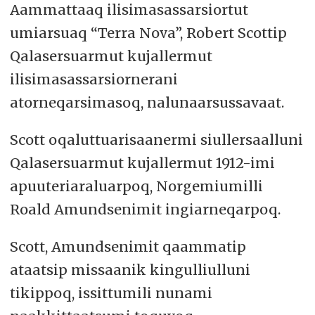
Aammattaaq ilisimasassarsiortut
umiarsuaq “Terra Nova”, Robert Scottip
Qalasersuarmut kujallermut
ilisimasassarsiornerani
atorneqarsimasoq, nalunaarsussavaat.
Scott oqaluttuarisaanermi siullersaalluni
Qalasersuarmut kujallermut 1912-imi
apuuteriaraluarpoq, Norgemiumilli
Roald Amundsenimit ingiarneqarpoq.
Scott, Amundsenimit qaammatip
ataatsip missaanik kingulliulluni
tikippoq, issittumili nunami