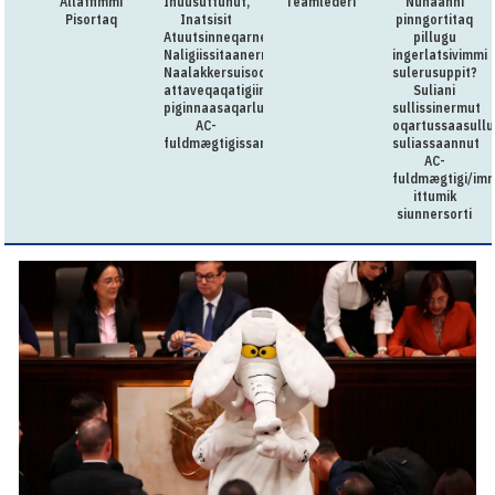
Allaffimmi
Inuusuttunut,
Teamlederi
Nunaanni
Pisortaq
Inatsisit
pinngortitaq
Atuutsinneqarnerannut
pillugu
Naligiissitaanermullu
ingerlatsivimmi
Naalakkersuisoqarfik
sulerusuppit?
attaveqaqatigiinnermut
Suliani
piginnaasaqarluartumik
sullissinermut
AC-
oqartussaasullu
fuldmægtigissarsiorpoq
suliassaannut
AC-
fuldmægtigi/imm
ittumik
siunnersorti