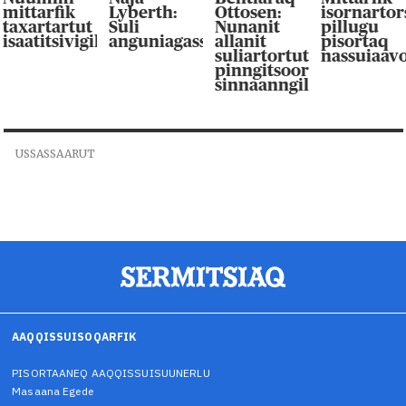
mittarfik
Lyberth:
Ottosen:
isornarto
taxartartut
Suli
Nunanit
pillugu
isaatitsivigilluarpaat
anguniagassaqaqaagut
allanit
pisortaq
suliartortut
nassuiaav
pinngitsoor-
sinnaanngilluinnarpag
USSASSAARUT
AAQQISSUISOQARFIK
PISORTAANEQ AAQQISSUISUUNERLU
Masaana Egede