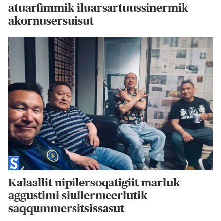
atuarfimmik iluarsartuussinermik
akornusersuisut
Kalaallit nipilersoqatigiit marluk
aggustimi siullermeerlutik
saqqummersitsissasut