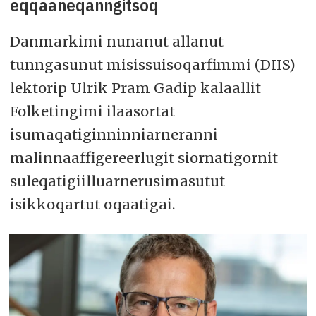
eqqaaneqanngitsoq
Danmarkimi nunanut allanut
tunngasunut misissuisoqarfimmi (DIIS)
lektorip Ulrik Pram Gadip kalaallit
Folketingimi ilaasortat
isumaqatiginninniarneranni
malinnaaffigereerlugit siornatigornit
suleqatigiilluarnerusimasutut
isikkoqartut oqaatigai.