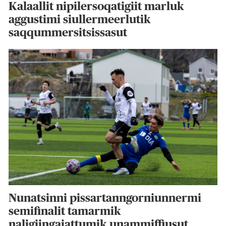
Kalaallit nipilersoqatigiit marluk
aggustimi siullermeerlutik
saqqummersitsissasut
Nunatsinni pissartanngorniunnermi
semifinalit tamarmik
naligiingajattumik unammiffiusut