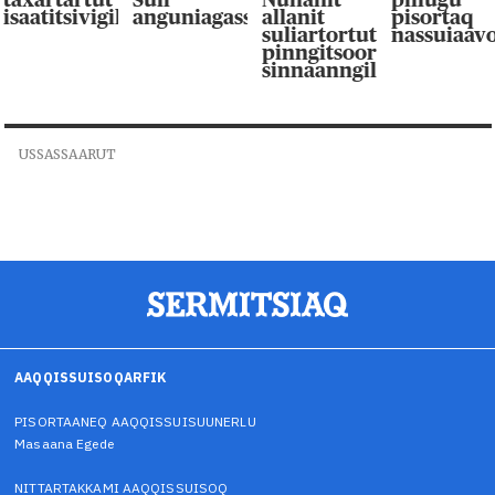
isaatitsivigilluarpaat
anguniagassaqaqaagut
allanit
pisortaq
suliartortut
nassuiaav
pinngitsoor-
sinnaanngilluinnarpag
USSASSAARUT
AAQQISSUISOQARFIK
PISORTAANEQ AAQQISSUISUUNERLU
Masaana Egede
NITTARTAKKAMI AAQQISSUISOQ