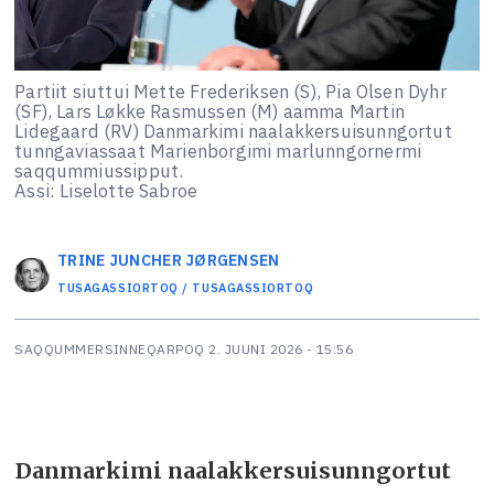
Partiit siuttui Mette Frederiksen (S), Pia Olsen Dyhr
(SF), Lars Løkke Rasmussen (M) aamma Martin
Lidegaard (RV) Danmarkimi naalakkersuisunngortut
tunngaviassaat Marienborgimi marlunngornermi
saqqummiussipput.
Assi: Liselotte Sabroe
TRINE JUNCHER
JØRGENSEN
TUSAGASSIORTOQ / TUSAGASSIORTOQ
SAQQUMMERSINNEQARPOQ
2. JUUNI 2026 - 15:56
Danmarkimi naalakkersuisunngortut