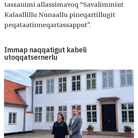
tassanimi allassimavoq “Savalimmiut
Kalaallillu Nunaallu pineqartillugit
peqataatinneqartassapput".
Immap naqqatigut kabeli
utoqqatsernerlu