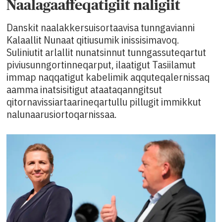
Naalagaaffeqatigiit naligiit
Danskit naalakkersuisortaavisa tunngavianni
Kalaallit Nunaat qitiusumik inissisimavoq.
Suliniutit arlallit nunatsinnut tunngassuteqartut
piviusunngortinneqarput, ilaatigut Tasiilamut
immap naqqatigut kabelimik aqquteqalernissaq
aamma inatsisitigut ataataqanngitsut
qitornavissiartaarineqartullu pillugit immikkut
nalunaarusiortoqarnissaa.