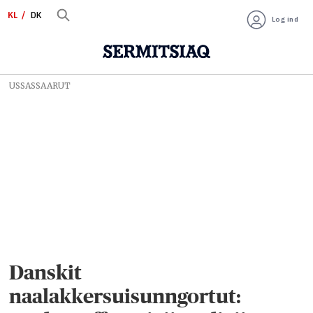
KL
DK
Log ind
USSASSAARUT
Danskit
naalakkersuisunngortut: