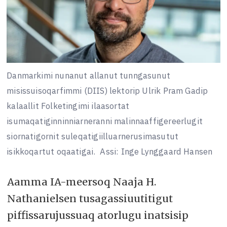
Danmarkimi nunanut allanut tunngasunut
misissuisoqarfimmi (DIIS) lektorip Ulrik Pram Gadip
kalaallit Folketingimi ilaasortat
isumaqatiginninniarneranni malinnaaffigereerlugit
siornatigornit suleqatigiilluarnerusimasutut
isikkoqartut oqaatigai.
Assi: Inge Lynggaard Hansen
Aamma IA-meersoq Naaja H.
Nathanielsen tusagassiuutitigut
piffissarujussuaq atorlugu inatsisip