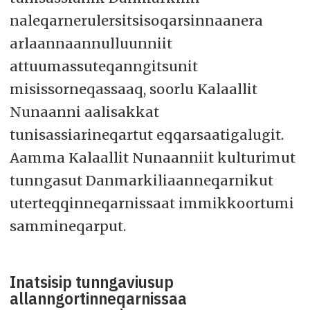
naleqarnerulersitsisoqarsinnaanera
arlaannaannulluunniit
attuumassuteqanngitsunit
misissorneqassaaq, soorlu Kalaallit
Nunaanni aalisakkat
tunisassiarineqartut eqqarsaatigalugit.
Aamma Kalaallit Nunaanniit kulturimut
tunngasut Danmarkiliaanneqarnikut
uterteqqinneqarnissaat immikkoortumi
sammineqarput.
Inatsisip tunngaviusup
allanngortinneqarnissaa