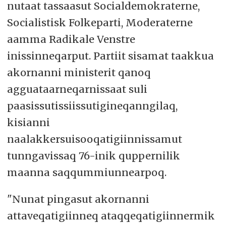
nutaat tassaasut Socialdemokraterne,
Socialistisk Folkeparti, Moderaterne
aamma Radikale Venstre
inissinneqarput. Partiit sisamat taakkua
akornanni ministerit qanoq
agguataarneqarnissaat suli
paasissutissiissutigineqanngilaq,
kisianni
naalakkersuisooqatigiinnissamut
tunngavissaq 76-inik quppernilik
maanna saqqummiunnearpoq.
"Nunat pingasut akornanni
attaveqatigiinneq ataqqeqatigiinnermik