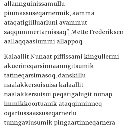
allannguinissamullu
piumassuseqarnermik, aamma
ataqatigiilluarluni avammut
saqqummertarnissaq", Mette Frederiksen
aallaqqaasiummi allappoq.
Kalaallit Nunaat piffissami kingullermi
akuerineqarsinnaanngitsumik
tatineqarsimasoq, danskillu
naalakkersuisuisa kalaallit
naalakkersuisui peqatigalugit nunap
immikkoortuanik ataqqinninneq
oqartussaassuseqarnerlu
tunngaviusumik pingaartinneqarnera