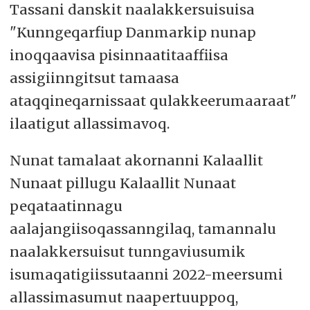
Tassani danskit naalakkersuisuisa
"Kunngeqarfiup Danmarkip nunap
inoqqaavisa pisinnaatitaaffiisa
assigiinngitsut tamaasa
ataqqineqarnissaat qulakkeerumaaraat"
ilaatigut allassimavoq.
Nunat tamalaat akornanni Kalaallit
Nunaat pillugu Kalaallit Nunaat
peqataatinnagu
aalajangiisoqassanngilaq, tamannalu
naalakkersuisut tunngaviusumik
isumaqatigiissutaanni 2022-meersumi
allassimasumut naapertuuppoq,