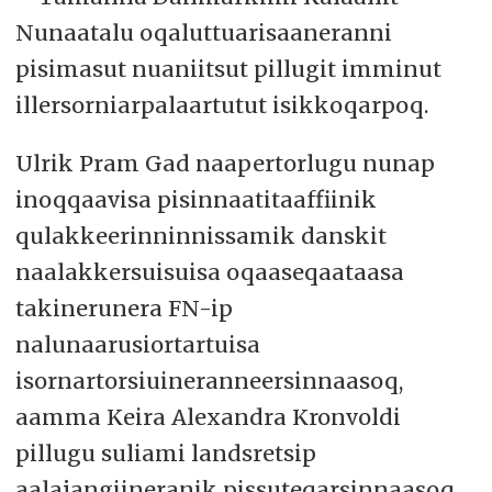
Nunaatalu oqaluttuarisaaneranni
pisimasut nuaniitsut pillugit imminut
illersorniarpalaartutut isikkoqarpoq.
Ulrik Pram Gad naapertorlugu nunap
inoqqaavisa pisinnaatitaaffiinik
qulakkeerinninnissamik danskit
naalakkersuisuisa oqaaseqaataasa
takinerunera FN-ip
nalunaarusiortartuisa
isornartorsiuineranneersinnaasoq,
aamma Keira Alexandra Kronvoldi
pillugu suliami landsretsip
aalajangiineranik pissuteqarsinnaasoq