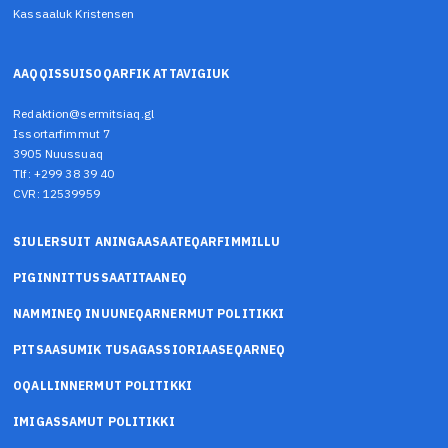
Kassaaluk Kristensen
AAQQISSUISOQARFIK ATTAVIGIUK
Redaktion@sermitsiaq.gl
Issortarfimmut 7
3905 Nuussuaq
Tlf: +299 38 39 40
CVR: 12539959
SIULERSUIT ANINGAASAATEQARFIMMILLU
PIGINNITTUSSAATITAANEQ
NAMMINEQ INUUNEQARNERMUT POLITIKKI
PITSAASUMIK TUSAGASSIORIAASEQARNEQ
OQALLINNERMUT POLITIKKI
IMIGASSAMUT POLITIKKI