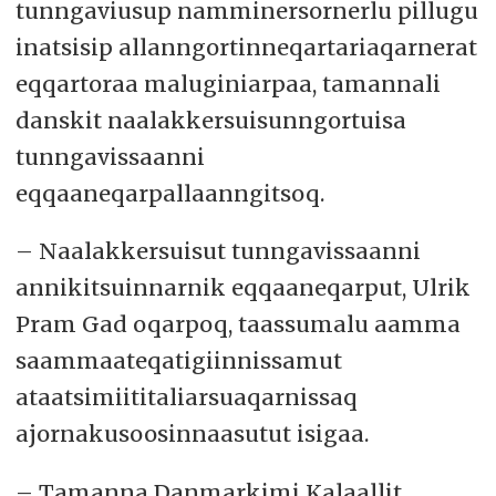
tunngaviusup namminersornerlu pillugu
inatsisip allanngortinneqartariaqarnerat
eqqartoraa maluginiarpaa, tamannali
danskit naalakkersuisunngortuisa
tunngavissaanni
eqqaaneqarpallaanngitsoq.
– Naalakkersuisut tunngavissaanni
annikitsuinnarnik eqqaaneqarput, Ulrik
Pram Gad oqarpoq, taassumalu aamma
saammaateqatigiinnissamut
ataatsimiititaliarsuaqarnissaq
ajornakusoosinnaasutut isigaa.
– Tamanna Danmarkimi Kalaallit