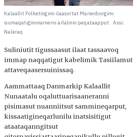
Kalaallit Folketingimi ilaasortat Marienborgimi
isumaqatigiinniarnerni arlalinni peqataapput.
Assi:
Naleraq
Suliniutit tigussaasut ilaat tassaavoq
immap naqqatigut kabelimik Tasiilamut
attaveqaasersuinissaq.
Aammattaaq Danmarkip Kalaallit
Nunaatalu oqaluttuarisaaneranni
pisimasut nuanniitsut sammineqarput,
kissaatigineqarlunilu inatsisitigut
ataataqanngitsut
qitornavissiartaarineqanikullu pillugit