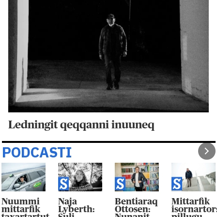
Ledningit qeqqanni inuuneq
PODCASTI
Nuummi
Naja
Bentiaraq
Mittarfik
mittarfik
Lyberth:
Ottosen:
isornarto
taxartartut
Suli
Nunanit
pillugu