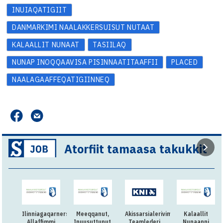
INUIAQATIGIIT
DANMARKIMI NAALAKKERSUISUT NUTAAT
KALAALLIT NUNAAT
TASIILAQ
NUNAP INOQQAAVISA PISINNAATITAAFFII
PLACED
NAALAGAAFFEQATIGIINNEQ
Atorfiit tamaasa takukkit
Ilinniagaqarnersiuteqartitsivimmi
Meeqqanut,
Akissarsialerivimmi
Kalaallit
Allaffimmi
Inuusuttunut,
Teamlederi
Nunaanni