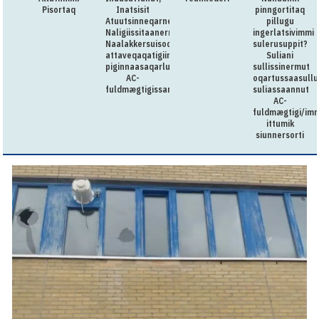
Pisortaq
Inatsisit
pinngortitaq
Atuutsinneqarnerannut
pillugu
Naligiissitaanermullu
ingerlatsivimmi
Naalakkersuisoqarfik
sulerusuppit?
attaveqaqatigiinnermut
Suliani
piginnaasaqarluartumik
sullissinermut
AC-
oqartussaasullu
fuldmægtigissarsiorpoq
suliassaannut
AC-
fuldmægtigi/imm
ittumik
siunnersorti