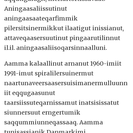
Aningaasaliissutinut
aningaasaateqarfimmik
pilersitsinermikkut ilaatigut inissianut,
attaveqaasersuutinut pingaarutilinnut
il.il. aningaasaliisoqarsinnaalluni.
Aamma kalaallinut arnanut 1960-imiit
1991-imut spiralilersuinermut
naartunaveersaasersuisimanermulluunn
iit eqqugaasunut
taarsiissuteqarnissamut inatsisissatut
siunnersuut erngertumik
saqqummiunneqassaaq. Aamma
tunisassianik Danmarkimi