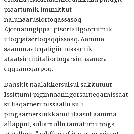
piaartumik immikkut
nalunaarusiortoqassasoq.
Ajornanngippat pisortatigoortumik
utoqqatsertoqaqqissaaq. Aamma
saammaateqatigiinnissamik
ataatsimiititaliortoqarsinnaanera
eqqaaneqarpoq.
Danskit naalakkersuisui sakkutuut
Issittumi piginnaanngorsarneqarnissaat
suliaqarnerunissaallu suli
pingaarnersiukkanut ilaasut aamma
allapput, suliamullu tamatumunnga
atatillugu "suliffeqarfiit nunaqavissut