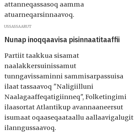
attanneqassasoq aamma
atuarneqarsinnaavoq.
USSASSAARUT
Nunap inoqqaavisa pisinnaatitaaffii
Partiit taakkua sisamat
naalakkersuinissamut
tunngavissaminni sammisarpassuisa
ilaat tassaavoq "Naligiilluni
Naalagaaffeqatigiinneq", Folketingimi
ilaasortat Atlantikup avannaaneersut
isumaat oqaaseqaataallu aallaavigalugit
ilanngussaavoq.