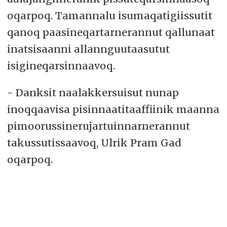
oqarpoq. Tamannalu isumaqatigiissutit
qanoq paasineqartarnerannut qallunaat
inatsisaanni allannguutaasutut
isigineqarsinnaavoq.
- Danksit naalakkersuisut nunap
inoqqaavisa pisinnaatitaaffiinik maanna
pimoorussinerujartuinnarnerannut
takussutissaavoq, Ulrik Pram Gad
oqarpoq.