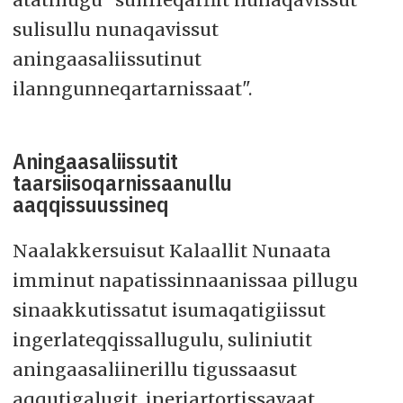
sulisullu nunaqavissut
aningaasaliissutinut
ilanngunneqartarnissaat".
Aningaasaliissutit
taarsiisoqarnissaanullu
aaqqissuussineq
Naalakkersuisut Kalaallit Nunaata
imminut napatissinnaanissaa pillugu
sinaakkutissatut isumaqatigiissut
ingerlateqqissallugulu, suliniutit
aningaasaliinerillu tigussaasut
aqqutigalugit, ineriartortissavaat.