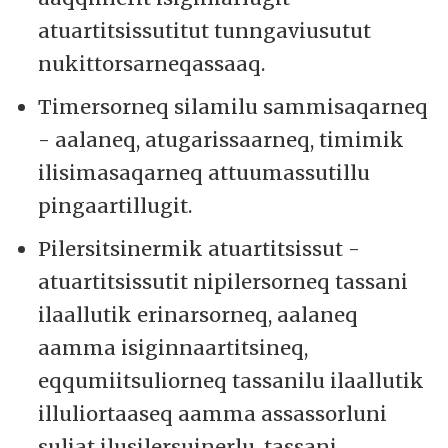
atuartitsissutitut tunngaviusutut
nukittorsarneqassaaq.
Timersorneq silamilu sammisaqarneq
- aalaneq, atugarissaarneq, timimik
ilisimasaqarneq attuumassutillu
pingaartillugit.
Pilersitsinermik atuartitsissut -
atuartitsissutit nipilersorneq tassani
ilaallutik erinarsorneq, aalaneq
aamma isiginnaartitsineq,
eqqumiitsuliorneq tassanilu ilaallutik
illuliortaaseq aamma assassorluni
suliat ilusilersuinerlu, tassani