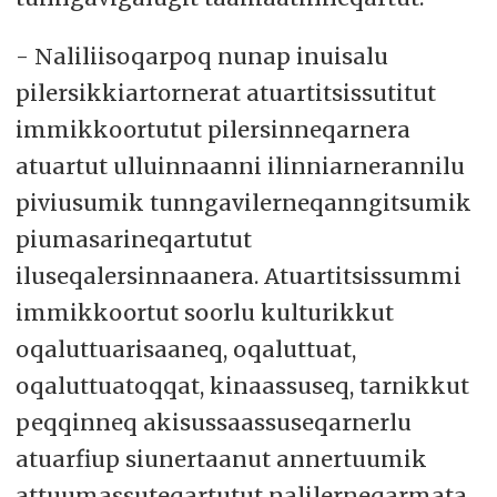
- Naliliisoqarpoq nunap inuisalu
pilersikkiartornerat atuartitsissutitut
immikkoortutut pilersinneqarnera
atuartut ulluinnaanni ilinniarnerannilu
piviusumik tunngavilerneqanngitsumik
piumasarineqartutut
iluseqalersinnaanera. Atuartitsissummi
immikkoortut soorlu kulturikkut
oqaluttuarisaaneq, oqaluttuat,
oqaluttuatoqqat, kinaassuseq, tarnikkut
peqqinneq akisussaassuseqarnerlu
atuarfiup siunertaanut annertuumik
attuumassuteqartutut nalilerneqarmata,