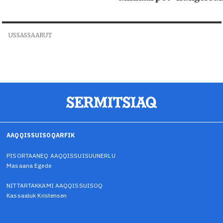
USSASSAARUT
AAQQISSUISOQARFIK
PISORTAANEQ AAQQISSUISUUNERLU
Masaana Egede
NITTARTAKKAMI AAQQISSUISOQ
Kassaaluk Kristensen