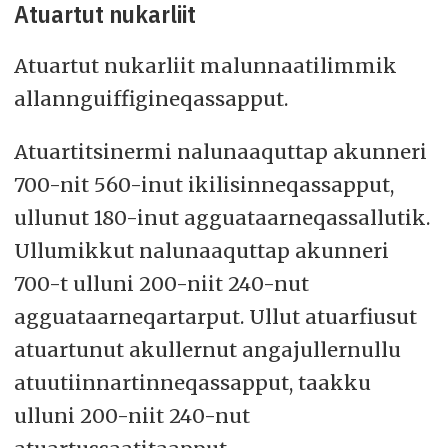
Atuartut nukarliit
Atuartut nukarliit malunnaatilimmik
allannguiffigineqassapput.
Atuartitsinermi nalunaaquttap akunneri
700-nit 560-inut ikilisinneqassapput,
ullunut 180-inut agguataarneqassallutik.
Ullumikkut nalunaaquttap akunneri
700-t ulluni 200-niit 240-nut
agguataarneqartarput. Ullut atuarfiusut
atuartunut akullernut angajullernullu
atuutiinnartinneqassapput, taakku
ulluni 200-niit 240-nut