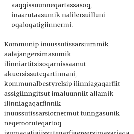
aaqqissuunneqartassasoq,
inaarutaasumik nalilersuilluni
oqaloqatigiinnermi.
Kommunip inuussutissarsiummik
aalajangersimasumik
ilinniartitsisoqarnissaanut
akuersissuteqartinnani,
kommunalbestyrelsip ilinniagaqarfiit
assigiinngitsut imaluunniit allamik
ilinniagaqarfinnik
inuussutissarsiornermut tunngasunik
neqerooruteqartoq
isumaqatigiissuteqarfigereersimasariaqa