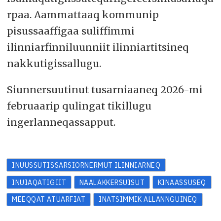
rpaa. Aammattaaq kommunip
pisussaaffigaa suliffimmi
ilinniarfinniluunniit ilinniartitsineq
nakkutigissallugu.
Siunnersuutinut tusarniaaneq 2026-mi
februaarip qulingat tikillugu
ingerlanneqassapput.
INUUSSUTISSARSIORNERMUT ILINNIARNEQ
INUIAQATIGIIT
NAALAKKERSUISUT
KINAASSUSEQ
MEEQQAT ATUARFIAT
INATSIMMIK ALLANNGUINEQ