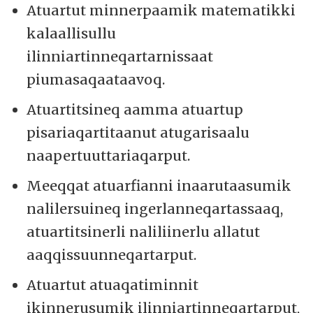
Atuartut minnerpaamik matematikki
kalaallisullu
ilinniartinneqartarnissaat
piumasaqaataavoq.
Atuartitsineq aamma atuartup
pisariaqartitaanut atugarisaalu
naapertuuttariaqarput.
Meeqqat atuarfianni inaarutaasumik
nalilersuineq ingerlanneqartassaaq,
atuartitsinerli naliliinerlu allatut
aaqqissuunneqartarput.
Atuartut atuaqatiminnit
ikinnerusumik ilinniartinneqartarput,