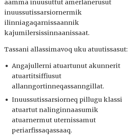
aamma inuusuttut amerlanerusut
inuussutissarsiornermik
ilinniagaqarnissaannik
kajumilersissinnaanissaat.
Tassani allassimavoq uku atuutissasut:
Angajullerni atuartunut akunnerit
atuartitsiffiusut
allanngortinneqassanngillat.
Inuussutissarsiorneq pillugu klassi
atuartut nalinginnaasumik
atuarnermut uternissamut
periarfissaqassaaq.