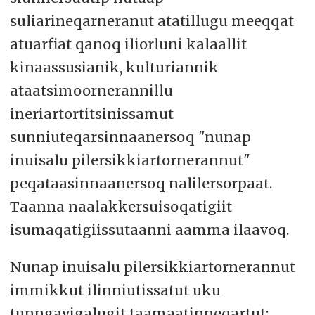
suliarineqarneranut atatillugu meeqqat
atuarfiat qanoq iliorluni kalaallit
kinaassusianik, kulturiannik
ataatsimoornerannillu
ineriartortitsinissamut
sunniuteqarsinnaanersoq "nunap
inuisalu pilersikkiartornerannut"
peqataasinnaanersoq nalilersorpaat.
Taanna naalakkersuisoqatigiit
isumaqatigiissutaanni aamma ilaavoq.
Nunap inuisalu pilersikkiartornerannut
immikkut ilinniutissatut uku
tunngavigalugit taamaatinneqartut: