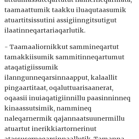
taamaattumik taakku iluaqutaasumik
atuartitsissutini assigiinngitsutigut
ilaatinneqartariaqarlutik.
- Taamaaliornikkut sammineqartut
tamakkiisumik sammitinneqartumut
ataqatigiissumik
ilanngunneqarsinnaapput, kalaallit
pingaartitaat, oqaluttuarisaanerat,
oqaasii inuiaqatigiinnillu paasinninneq
kinaassutsimik, nammineq
naleqarnermik qajannaatsuunermillu
atuartut inerikkiartornerinut
atassuserneqarsinnaallutik. Tamanna