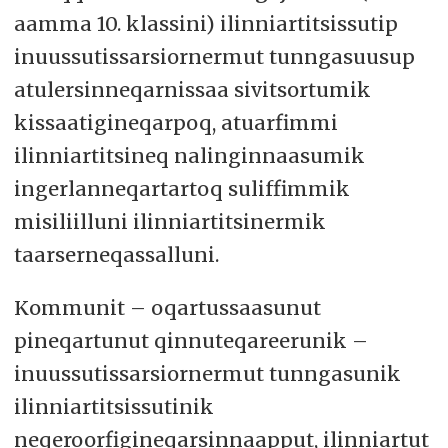
aamma 10. klassini) ilinniartitsissutip
inuussutissarsiornermut tunngasuusup
atulersinneqarnissaa sivitsortumik
kissaatigineqarpoq, atuarfimmi
ilinniartitsineq nalinginnaasumik
ingerlanneqartartoq suliffimmik
misiliilluni ilinniartitsinermik
taarserneqassalluni.
Kommunit – oqartussaasunut
pineqartunut qinnuteqareerunik –
inuussutissarsiornermut tunngasunik
ilinniartitsissutinik
neqeroorfigineqarsinnaapput, ilinniartut