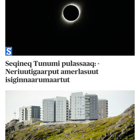
Seqineq Tunumi pulassaaq: -
Neriuutigaarput amerlasuut
isiginnaarumaartut