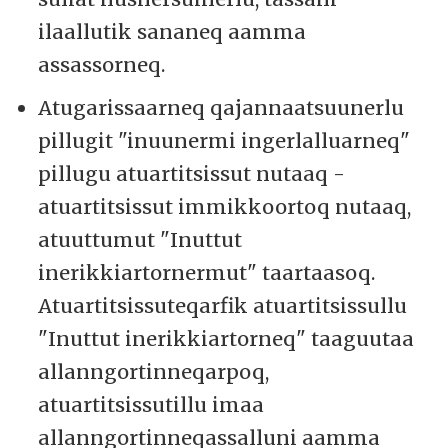
ilaallutik sananeq aamma
assassorneq.
Atugarissaarneq qajannaatsuunerlu
pillugit "inuunermi ingerlalluarneq"
pillugu atuartitsissut nutaaq -
atuartitsissut immikkoortoq nutaaq,
atuuttumut "Inuttut
inerikkiartornermut" taartaasoq.
Atuartitsissuteqarfik atuartitsissullu
"Inuttut inerikkiartorneq" taaguutaa
allanngortinneqarpoq,
atuartitsissutillu imaa
allanngortinneqassalluni aamma