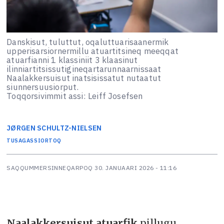
Danskisut, tuluttut, oqaluttuarisaanermik
upperisarsiornermillu atuartitsineq meeqqat
atuarfianni 1 klassiniit 3 klaasinut
ilinniartitsissutigineqartarunnaarnissaat
Naalakkersuisut inatsisissatut nutaatut
siunnersuusiorput.
Toqqorsivimmit assi: Leiff Josefsen
JØRGEN
SCHULTZ-NIELSEN
TUSAGASSIORTOQ
SAQQUMMERSINNEQARPOQ
30. JANUAARI 2026 - 11:16
Naalakkersuisut atuarfik
pillugu