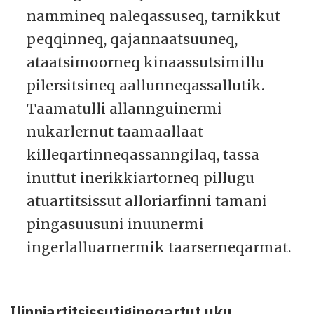
nammineq naleqassuseq, tarnikkut
peqqinneq, qajannaatsuuneq,
ataatsimoorneq kinaassutsimillu
pilersitsineq aallunneqassallutik.
Taamatulli allannguinermi
nukarlernut taamaallaat
killeqartinneqassanngilaq, tassa
inuttut inerikkiartorneq pillugu
atuartitsissut alloriarfinni tamani
pingasuusuni inuunermi
ingerlalluarnermik taarserneqarmat.
Ilinniartitsissutigineqartut uku