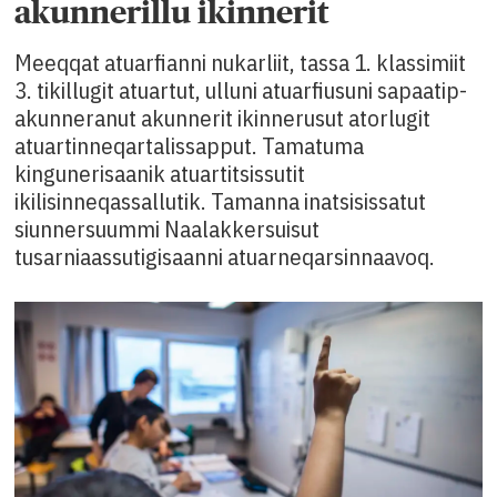
akunnerillu ikinnerit
Meeqqat atuarfianni nukarliit, tassa 1. klassimiit
3. tikillugit atuartut, ulluni atuarfiusuni sapaatip-
akunneranut akunnerit ikinnerusut atorlugit
atuartinneqartalissapput. Tamatuma
kingunerisaanik atuartitsissutit
ikilisinneqassallutik. Tamanna inatsisissatut
siunnersuummi Naalakkersuisut
tusarniaassutigisaanni atuarneqarsinnaavoq.