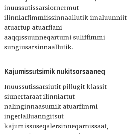
inuussutissarsiornermut
ilinniarfimmiissinnaallutik imaluunniit
atuartup atuarfiani
aaqqissuunneqartumi suliffimmi
sungiusarsinnaallutik.
Kajumissutsimik nukitsorsaaneq
Inuussutissarsiutit pillugit klassit
siunertaraat ilinniartut
nalinginnaasumik atuarfimmi
ingerlalluanngitsut
kajumissuseqalersinneqarnissaat,