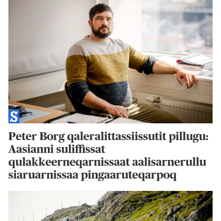
Peter Borg qaleralittassiissutit pillugu:
Aasianni suliffissat
qulakkeerneqarnissaat aalisarnerullu
siaruarnissaa pingaaruteqarpoq