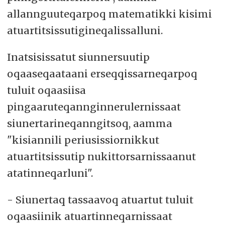
allannguuteqarpoq matematikki kisimi
atuartitsissutigineqalissalluni.
Inatsisissatut siunnersuutip
oqaaseqaataani erseqqissarneqarpoq
tuluit oqaasiisa
pingaaruteqannginnerulernissaat
siunertarineqanngitsoq, aamma
"kisiannili periusissiornikkut
atuartitsissutip nukittorsarnissaanut
atatinneqarluni".
- Siunertaq tassaavoq atuartut tuluit
oqaasiinik atuartinneqarnissaat