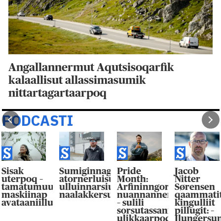
Angallannermut Aqutsisoqarfik
kalaallisut allassimasumik
nittartagartaarpoq
PODCASTI
Sisak
Sumiginnagaaneq
Pride
Jacob
orneqaqisoq
uterpoq –
atornerluisullu
Month:
Nitter
tamatumuuna
ulluinnarsiutiginikuullugit
Arfininngorpat
Sørensen
maskiinap
naalakkersuisunngortoq
nuannannersuaqassaa
qaammati
avataaniilluni
– sulili
kingulliit
sorsutassanik
pillugit: –
ulikkaarpoq
Ilungersu