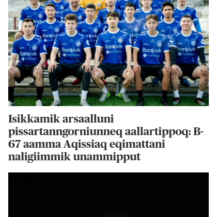
Isikkamik arsaalluni
pissartanngorniunneq aallartippoq: B-
67 aamma Aqissiaq eqimattani
naligiimmik unammipput