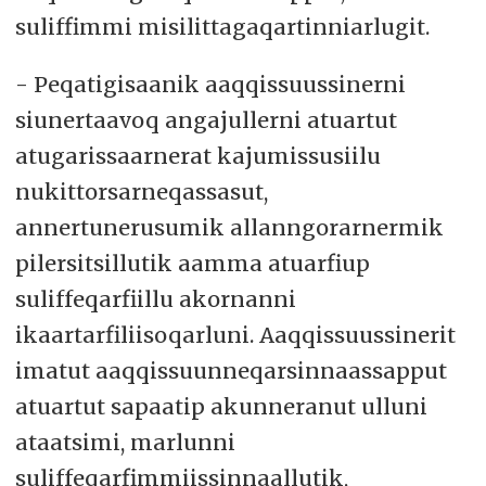
suliffimmi misilittagaqartinniarlugit.
- Peqatigisaanik aaqqissuussinerni
siunertaavoq angajullerni atuartut
atugarissaarnerat kajumissusiilu
nukittorsarneqassasut,
annertunerusumik allanngorarnermik
pilersitsillutik aamma atuarfiup
suliffeqarfiillu akornanni
ikaartarfiliisoqarluni. Aaqqissuussinerit
imatut aaqqissuunneqarsinnaassapput
atuartut sapaatip akunneranut ulluni
ataatsimi, marlunni
suliffeqarfimmiissinnaallutik,