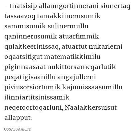
- Inatsisip allanngortinnerani siunertaq
tassaavoq tamakkiinerusumik
sammisumik sulinermullu
qaninnerusumik atuarfimmik
qulakkeerinissaq, atuartut nukarlerni
oqaatsitigut matematikkimilu
piginnaasaat nukittorsarneqarlutik
peqatigisaanillu angajullerni
piviusorsiortumik kajumissaasumillu
ilinniartitsinissamik
neqeroortoqarluni, Naalakkersuisut
allapput.
USSASSAARUT