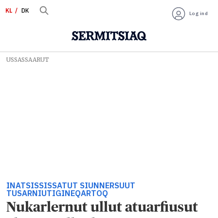
KL
DK
Log ind
USSASSAARUT
INATSISSISSATUT SIUNNERSUUT
TUSARNIUTIGINEQARTOQ
Nukarlernut ullut atuarfiusut