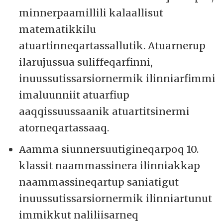
minnerpaamillili kalaallisut
matematikkilu
atuartinneqartassallutik. Atuarnerup
ilarujussua suliffeqarfinni,
inuussutissarsiornermik ilinniarfimmi
imaluunniit atuarfiup
aaqqissuussaanik atuartitsinermi
atorneqartassaaq.
Aamma siunnersuutigineqarpoq 10.
klassit naammassinera ilinniakkap
naammassineqartup saniatigut
inuussutissarsiornermik ilinniartunut
immikkut naliliisarneq