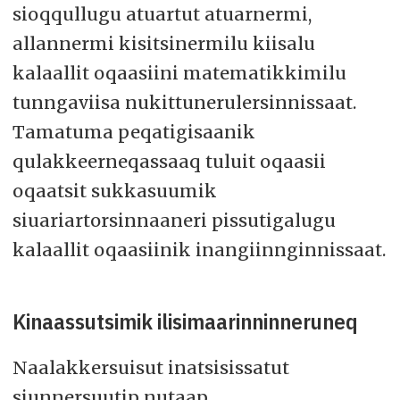
sioqqullugu atuartut atuarnermi,
allannermi kisitsinermilu kiisalu
kalaallit oqaasiini matematikkimilu
tunngaviisa nukittunerulersinnissaat.
Tamatuma peqatigisaanik
qulakkeerneqassaaq tuluit oqaasii
oqaatsit sukkasuumik
siuariartorsinnaaneri pissutigalugu
kalaallit oqaasiinik inangiinnginnissaat.
Kinaassutsimik ilisimaarinninneruneq
Naalakkersuisut inatsisissatut
siunnersuutip nutaap