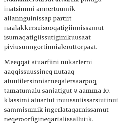
inatsimmi annertuumik
allannguinissap partiit
naalakkersuisooqatigiinnissamut
isumaqatigiissutiginikuusaat
piviusunngortinnialeruttorpaat.
Meeqqat atuarfiini nukarlerni
aaqqissuussineq nutaaq
atuutilersinniarneqalersaarpoq,
tamatumalu saniatigut 9. aamma 10.
klassimi atuartut inuussutissarsiutinut
sammisumik ingerlataqarnissamut
neqeroorfigineqartalissallutik.