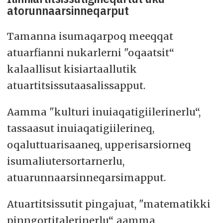
atorunnaarsinneqarput
Tamanna isumaqarpoq meeqqat
atuarfianni nukarlerni "oqaatsit“
kalaallisut kisiartaallutik
atuartitsissutaasalissapput.
Aamma "kulturi inuiaqatigiilerinerlu“,
tassaasut inuiaqatigiilerineq,
oqaluttuarisaaneq, upperisarsiorneq
isumaliutersortarnerlu,
atuarunnaarsinneqarsimapput.
Atuartitsissutit pingajuat, "matematikki
pinngortitalerinerlu“, aamma