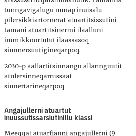
tunngavigalugu nunap inuisalu
pilersikkiartornerat atuartitsissutini
tamani atuartitsinermi ilaalluni
immikkoortutut ilaassasoq
siunnersuutigineqarpoq.
2030-p aallartitsinnangu allannguutit
atulersinneqarnissaat
siunertarineqarpoq.
Angajullerni atuartut
inuussutissarsiutinillu klassi
Meeqqat atuarfianni angajullerni (9.