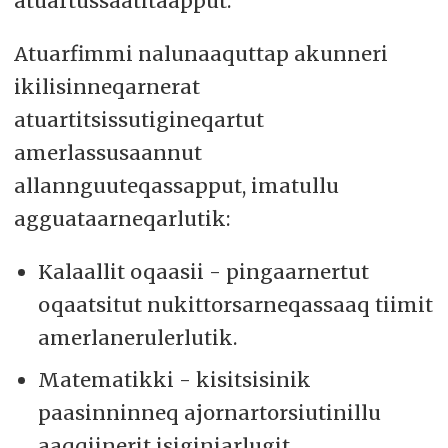
atuartussaatitaapput.
Atuarfimmi nalunaaquttap akunneri
ikilisinneqarnerat
atuartitsissutigineqartut
amerlassusaannut
allannguuteqassapput, imatullu
agguataarneqarlutik:
Kalaallit oqaasii - pingaarnertut
oqaatsitut nukittorsarneqassaaq tiimit
amerlanerulerlutik.
Matematikki - kisitsisinik
paasinninneq ajornartorsiutinillu
aaqqiinerit isiginiarlugit