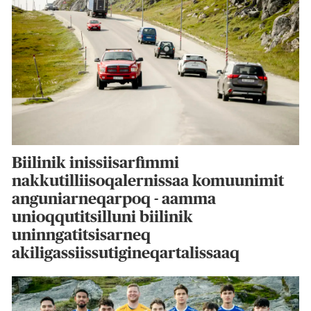
Biilinik inissiisarfimmi
nakkutilliisoqalernissaa komuunimit
anguniarneqarpoq - aamma
unioqqutitsilluni biilinik
uninngatitsisarneq
akiligassiissutigineqartalissaaq